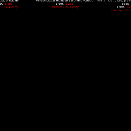
 plagát Nadine
Filmový plagát Hrdinové z druhého vchodu
Kniha True To Life, pre-i
66€
1.49€
1.66€
1.29€
book
e: 10% z ceny
Ušetríte: 22% z ceny
1.99€
1.2
Ušetríte: 35% 