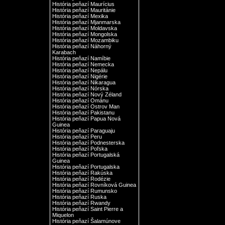
História peňazí Maurícius
História peňazí Mauritánie
História peňazí Mexika
História peňazí Mjanmarska
História peňazí Moldavska
História peňazí Mongolska
História peňazí Mozambiku
História peňazí Náhorný
Karabach
História peňazí Namíbie
História peňazí Nemecka
História peňazí Nepálu
História peňazí Nigérie
História peňazí Nikaragua
História peňazí Nórska
História peňazí Nový Zéland
História peňazí Ománu
História peňazí Ostrov Man
História peňazí Pakistanu
História peňazí Papua Nová
Guinea
História peňazí Paraguaju
História peňazí Peru
História peňazí Podnesterska
História peňazí Poľska
História peňazí Portugalská
Guinea
História peňazí Portugalska
História peňazí Rakúska
História peňazí Rodézie
História peňazí Rovníková Guinea
História peňazí Rumunsko
História peňazí Ruska
História peňazí Rwandy
História peňazí Saint Pierre a
Miquelon
História peňazí Šalamúnove