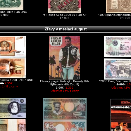
Kuba 1896 P46 UNC
*5 Pesos Kuba 1896-97 P48 XF
*10 Afghanis Afghanist
59.99€
17.99€
81.99€
Zľavy v mesiaci august
hoslávia 1990, P107 UNC
Filmový plagát Policajt v Beverly Hills
*2000 Dong Vietnam 1
95€
2.55€
II(Beverly Hills Cop II)
1.89€
1.0
e: 14% z ceny
1.66€
1.39€
Ušetríte: 42% 
Ušetríte: 16% z ceny