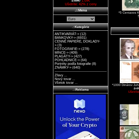
1.89€
1.09€
Ušetríte: 42% z ceny
.::Mena
*5 Centavos 
.::Kategórie
ANTIKVARIÁT->
(12)
BANKOVKY->
(6931)
CENNÉ PAPIERE, DOKLADY-
>
(3)
FOTOGRAFIE->
(278)
MINCE->
(409)
PLAGÁTY->
(427)
POHĽADNICE->
(64)
Portréty podľa fotografie
(8)
ZNÁMKY->
(640)
Zľavy ...
Nový tovar ...
Všetok tovar ...
*1000 Dinárov Ju
2.
.::Reklama
Ušetrít