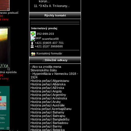
korún...
*3 Kčs II. Tri koruny...
 mesto prebudí
Rýchly kontakt
6€
z ceny
Internetový predaj
352-999-203
scareface68
+421 (0)905 407 701
+421 (0)37 3968686
Kontaktný formulár
.::Dôležité odkazy
- Ako sa zrodila mena
Slovenského štátu
edná epizóda
- Hyperinflácia v Nemecku 1918 -
9€
1924
z ceny
História peňazí Afganistanu
História peňazí Albánska
História peňazí Alžírska
História peňazí Angoly
História peňazí Argentíny
História peňazí Arménska
História peňazí Aruby
História peňazí Austrálie
Hstória peňazí Azerbajdžanu
História peňazí Bahamy
História peňazí Bahrajnu
História peňazí Bangladéšu
História peňazí Barbadosu
História peňazí Barmy
História peňazí Belgicka