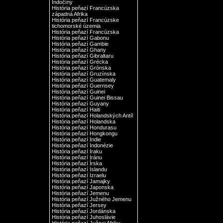
Indočíny
História peňazí Francúzska
západná Afrika
História peňazí Francúzske
tichomorské územia
História peňazí Francúzska
História peňazí Gabonu
História peňazí Gambie
História peňazí Ghany
História peňazí Gibraltaru
História peňazí Grécka
História peňazí Grónska
História peňazí Gruzínska
História peňazí Guatemaly
História peňazí Guernsey
História peňazí Guinei
História peňazí Guinei Bissau
História peňazí Guyany
História peňazí Haiti
História peňazí Holandských Antíl
História peňazí Holandska
História peňazí Hondurasu
História peňazí Hongkongu
História peňazí Indie
História peňazí Indonézie
História peňazí Iraku
História peňazí Iránu
História peňazí Írska
História peňazí Islandu
História peňazí Izraelu
História peňazí Jamajky
História peňazí Japonska
História peňazí Jemenu
História peňazí Južného Jemenu
História peňazí Jersey
História peňazí Jordánska
História peňazí Juhoslávie