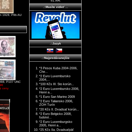
81.99€
.::Musíte vidieť ...
an 1928, P9b AU
.::Jazyk
.::Najpredávanejšie
*3 Pesos Kuba 2004-2006,
Che...
*2 Euro Luxembursko
2004,...
988, P107 UNC
*100 Kčs III. Sto korún...
9€
z ceny
*2 Euro Luxembursko 2006,
Henri a...
*1 Euro San Marino 2009
*2 Euro Taliansko 2006,
ZOH Turín
*20 Kčs II. Dvadsať korún...
*2 Euro Belgicko 2008,
ľudské...
*2 Euro Luxemburgsko
2005, Henri a...
*25 Kčs IIa. Dvadsaťpäť