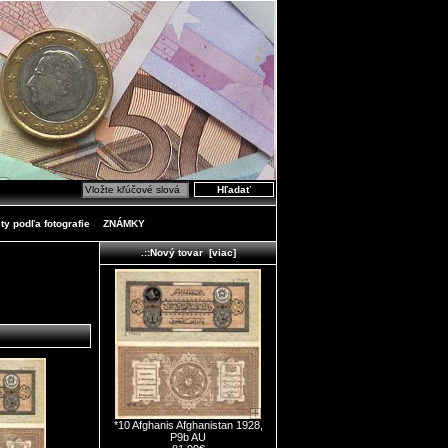
ty podľa fotografie
ZNÁMKY
.::Nový tovar [viac]
*10 Afghanis Afghanistan 1928,
P9b AU