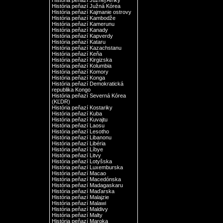
História peňazí Južnej Afriky
História peňazí Južná Kórea
História peňazí Kajmanie ostrovy
História peňazí Kambodže
História peňazí Kamerunu
História peňazí Kanady
História peňazí Kapverdy
História peňazí Kataru
História peňazí Kazachstanu
História peňazí Keňa
História peňazí Kirgizska
História peňazí Kolumbia
História peňazí Komory
História peňazí Konga
História peňazí Demokratická
republika Kongo
História peňazí Severná Kórea
(KĽDR)
História peňazí Kostariky
História peňazí Kuba
História peňazí Kuvajtu
História peňazí Laosu
História peňazí Lesotho
História peňazí Libanonu
História peňazí Libéria
História peňazí Líbye
História peňazí Litvy
História peňazí Lotyšska
História peňazí Luxemburska
História peňazí Macao
História peňazí Macedónska
História peňazí Madagaskaru
História peňazí Maďarska
História peňazí Malajzie
História peňazí Malawi
História peňazí Maldivy
História peňazí Malty
História peňazí Maroka