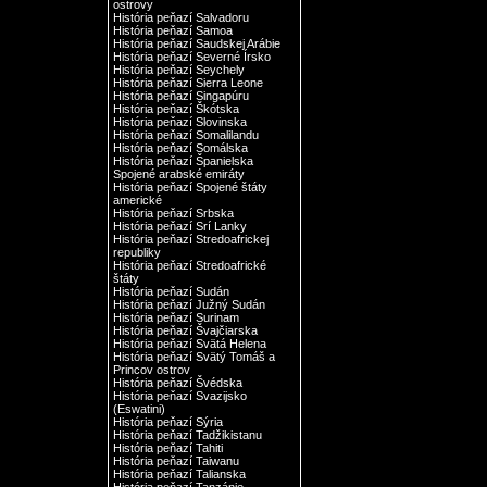
ostrovy
História peňazí Salvadoru
História peňazí Samoa
História peňazí Saudskej Arábie
História peňazí Severné Írsko
História peňazí Seychely
História peňazí Sierra Leone
História peňazí Singapúru
História peňazí Škótska
História peňazí Slovinska
História peňazí Somalilandu
História peňazí Somálska
História peňazí Španielska
Spojené arabské emiráty
História peňazí Spojené štáty
americké
História peňazí Srbska
História peňazí Srí Lanky
História peňazí Stredoafrickej
republiky
História peňazí Stredoafrické
štáty
História peňazí Sudán
História peňazí Južný Sudán
História peňazí Surinam
História peňazí Švajčiarska
História peňazí Svätá Helena
História peňazí Svätý Tomáš a
Princov ostrov
História peňazí Švédska
História peňazí Svazijsko
(Eswatini)
História peňazí Sýria
História peňazí Tadžikistanu
História peňazí Tahiti
História peňazí Taiwanu
História peňazí Talianska