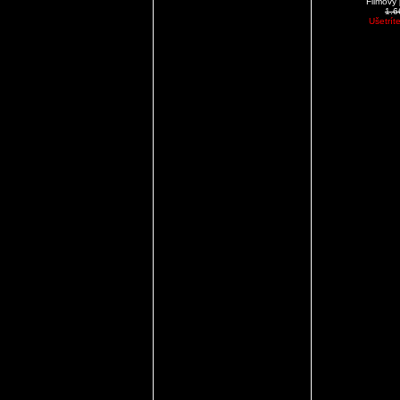
Filmový
1.
Ušetrít