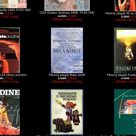
razília 1980 P193 UNC
*250 Gulden Surinam 1988, P134 UNC
39€
2.99€
Filmový plagát Až sa
4.99€
2.29€
e: 12% z ceny
1.66€
0.6
Ušetríte: 54% z ceny
Ušetríte: 60% 
t Až město procitne
Filmový plagát Biela smršť
Filmový plagát Posl
63€
0.83€
1.66€
0.83€
1.66€
1.4
e: 49% z ceny
Ušetríte: 50% z ceny
Ušetríte: 10% 