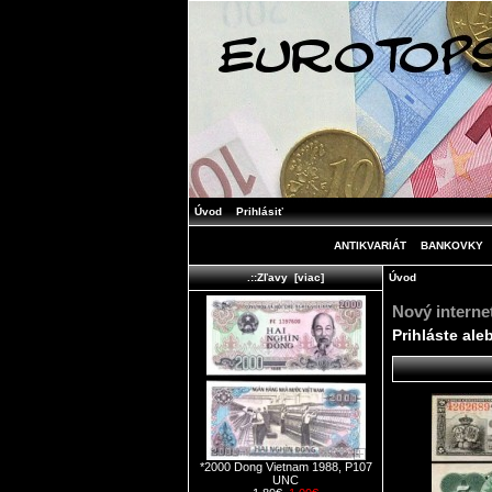
Úvod
Prihlásiť
ANTIKVARIÁT
BANKOVKY
Úvod
.::Zľavy [viac]
Nový intern
Prihláste ale
*2000 Dong Vietnam 1988, P107
UNC