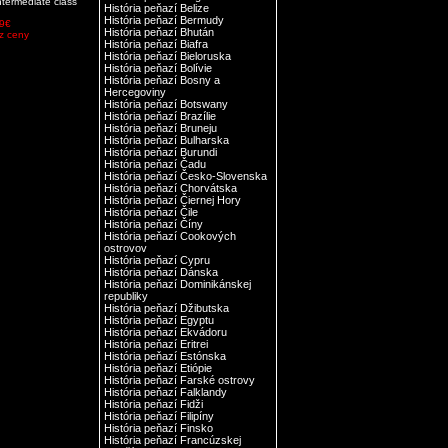
ntermediate class
História peňazí Belize
História peňazí Bermudy
9€
História peňazí Bhután
z ceny
História peňazí Biafra
História peňazí Bieloruska
História peňazí Bolívie
História peňazí Bosny a
Hercegoviny
História peňazí Botswany
História peňazí Brazílie
História peňazí Bruneju
História peňazí Bulharska
História peňazí Burundi
História peňazí Čadu
História peňazí Česko-Slovenska
História peňazí Chorvátska
História peňazí Čiernej Hory
História peňazí Čile
História peňazí Číny
História peňazí Cookových
ostrovov
História peňazí Cypru
História peňazí Dánska
História peňazí Dominikánskej
republiky
História peňazí Džibutska
História peňazí Egyptu
História peňazí Ekvádoru
História peňazí Eritrei
História peňazí Estónska
História peňazí Etiópie
História peňazí Farské ostrovy
História peňazí Falklandy
História peňazí Fidži
História peňazí Filipíny
História peňazí Finsko
História peňazí Francúzskej