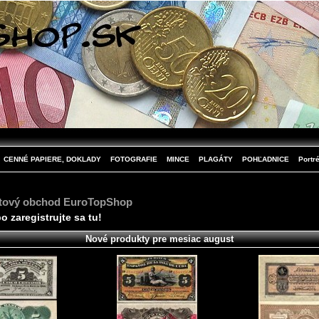
CENNÉ PAPIERE, DOKLADY
FOTOGRAFIE
MINCE
PLAGÁTY
POHĽADNICE
Portré
etový obchod EuroTopShop
bo zaregistrujte sa
tu
!
Nové produkty pre mesiac august