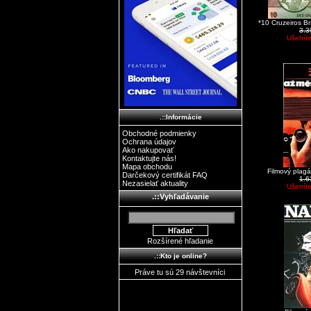
*10 Cruzeiros B
3.
Ušetrít
.::Informácie
Obchodné podmienky
Ochrana údajov
Ako nakupovať
Kontaktujte nás!
Mapa obchodu
Filmový plagá
Darčekový certifikát FAQ
1.
Nezasielať aktuality
Ušetrít
.::Vyhľadávanie
Rozšírené hľadanie
.::Kto je online?
Práve tu sú 29 návštevníci