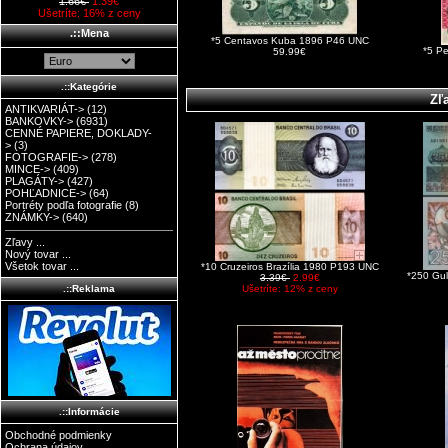
1.66€
1.39€
Ušetríte: 16% z ceny
.::Mena
*5 Centavos Kuba 1896 P46 UNC
*5 P
59.99€
.::Kategórie
Zľ
ANTIKVARIÁT->
(12)
BANKOVKY->
(6931)
CENNÉ PAPIERE, DOKLADY-
>
(3)
FOTOGRAFIE->
(278)
MINCE->
(409)
PLAGÁTY->
(427)
POHĽADNICE->
(64)
Portréty podľa fotografie
(8)
ZNÁMKY->
(640)
Zľavy ...
Nový tovar ...
Všetok tovar ...
*10 Cruzeiros Brazília 1980 P193 UNC
*250 Gu
3.39€
2.99€
Ušetríte: 12% z ceny
.::Reklama
.::Informácie
Obchodné podmienky
Ochrana údajov