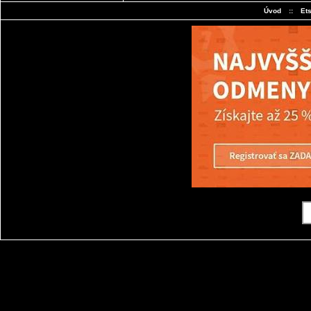
Úvod
::
Et