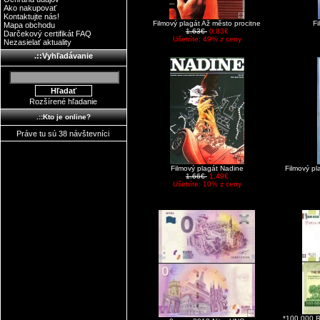
Ako nakupovať
Kontaktujte nás!
Filmový plagát Až město procitne
Fi
Mapa obchodu
1.63€
0.83€
Darčekový certifikát FAQ
Ušetríte: 49% z ceny
Nezasielať aktuality
.::Vyhľadávanie
Rozšírené hľadanie
.::Kto je online?
Práve tu sú 38 návštevníci
Filmový plagát Nadine
Filmový p
1.66€
1.49€
Ušetríte: 10% z ceny
*100 000 R