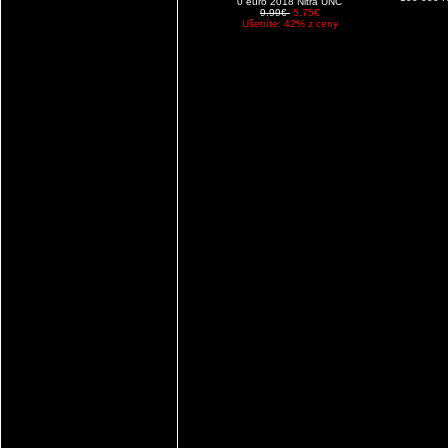
0 euro 2018 Nitra UNC
9.99€
5.75€
Ušetríte: 42% z ceny