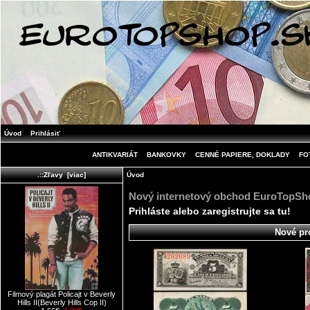
Úvod
Prihlásiť
ANTIKVARIÁT
BANKOVKY
CENNÉ PAPIERE, DOKLADY
FO
Úvod
.::Zľavy [viac]
Nový internetový obchod EuroTopSh
Prihláste alebo zaregistrujte sa
tu
!
Nové pr
Filmový plagát Policajt v Beverly
Hills II(Beverly Hills Cop II)