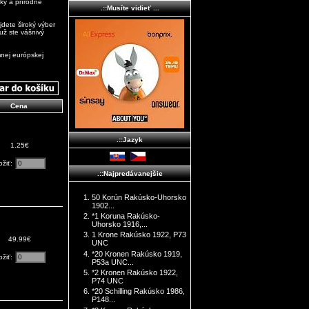
ky a prírodné
.::Musíte vidieť ...
jdete široký výber
už ste vášnivý
mnej európskej
Cena
.::Jazyk
1.25€
ožiť:
.::Najpredávanejšie
50 Korún Rakúsko-Uhorsko
1902...
*1 Koruna Rakúsko-
Uhorsko 1916,...
1 Krone Rakúsko 1922, P73
49.99€
UNC
*20 Kronen Rakúsko 1919,
ožiť:
P53a UNC...
*2 Kronen Rakúsko 1922,
P74 UNC
*20 Schilling Rakúsko 1986,
P148...