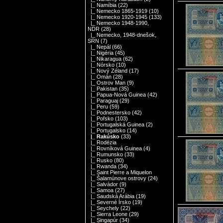
|_ Namíbia
(22)
|_ Nemecko 1865-1919
(10)
|_ Nemecko 1920-1945
(133)
|_ Nemecko 1948-1990,
NDR
(28)
|_ Nemecko, 1948-dnešok,
SRN
(7)
|_ Nepál
(66)
|_ Nigéria
(45)
|_ Nikaragua
(62)
|_ Nórsko
(10)
|_ Nový Zéland
(17)
|_ Omán
(28)
|_ Ostrov Man
(9)
|_ Pakistan
(35)
|_ Papua-Nová Guinea
(42)
|_ Paraguaj
(29)
|_ Peru
(59)
|_ Podnestersko
(42)
|_ Poľsko
(103)
|_ Portugalská Guinea
(2)
|_ Portugalsko
(14)
|_ Rakúsko
(33)
|_ Rodézia
|_ Rovníková Guinea
(4)
|_ Rumunsko
(33)
|_ Rusko
(80)
|_ Rwanda
(34)
|_ Saint Pierre a Miquelon
|_ Šalamúnove ostrovy
(24)
|_ Salvádor
(9)
|_ Samoa
(27)
|_ Saudská Arábia
(19)
|_ Severné Írsko
(19)
|_ Seychely
(22)
|_ Sierra Leone
(29)
|_ Singapúr
(34)