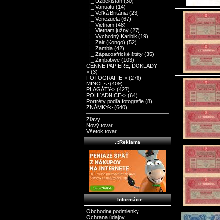
|_ Uzbekistan
(30)
|_ Vanuatu
(14)
|_ Veľká Británia
(23)
|_ Venezuela
(67)
|_ Vietnam
(48)
|_ Vietnam južný
(27)
|_ Východný Karibik
(19)
|_ Zair (Kongo)
(52)
|_ Zambia
(42)
|_ Západoafrické štáty
(35)
|_ Zimbabwe
(103)
CENNÉ PAPIERE, DOKLADY-
>
(3)
FOTOGRAFIE->
(278)
MINCE->
(409)
PLAGÁTY->
(427)
POHĽADNICE->
(64)
Portréty podľa fotografie
(8)
ZNÁMKY->
(640)
Zľavy ...
Nový tovar ...
Všetok tovar ...
.::Reklama
.::Informácie
Obchodné podmienky
Ochrana údajov