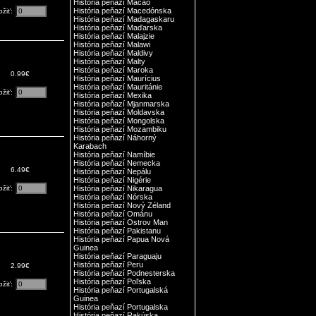
História peňazí Macao
História peňazí Macedónska
ožiť:
História peňazí Madagaskaru
História peňazí Maďarska
História peňazí Malajzie
História peňazí Malawi
História peňazí Maldivy
História peňazí Malty
História peňazí Maroka
0.99€
História peňazí Maurícius
História peňazí Mauritánie
ožiť:
História peňazí Mexika
História peňazí Mjanmarska
História peňazí Moldavska
História peňazí Mongolska
História peňazí Mozambiku
História peňazí Náhorný
Karabach
História peňazí Namíbie
História peňazí Nemecka
6.49€
História peňazí Nepálu
História peňazí Nigérie
ožiť:
História peňazí Nikaragua
História peňazí Nórska
História peňazí Nový Zéland
História peňazí Ománu
História peňazí Ostrov Man
História peňazí Pakistanu
História peňazí Papua Nová
Guinea
História peňazí Paraguaju
História peňazí Peru
2.99€
História peňazí Podnesterska
História peňazí Poľska
ožiť:
História peňazí Portugalská
Guinea
História peňazí Portugalska
História peňazí Rakúska