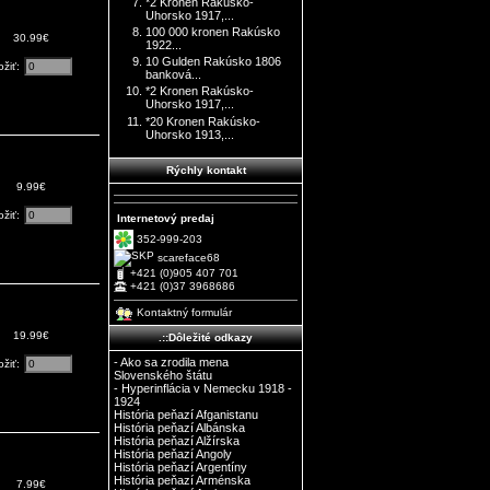
*2 Kronen Rakúsko-
Uhorsko 1917,...
100 000 kronen Rakúsko
30.99€
1922...
10 Gulden Rakúsko 1806
ožiť:
banková...
*2 Kronen Rakúsko-
Uhorsko 1917,...
*20 Kronen Rakúsko-
Uhorsko 1913,...
Rýchly kontakt
9.99€
ožiť:
Internetový predaj
352-999-203
scareface68
+421 (0)905 407 701
+421 (0)37 3968686
Kontaktný formulár
19.99€
.::Dôležité odkazy
- Ako sa zrodila mena
ožiť:
Slovenského štátu
- Hyperinflácia v Nemecku 1918 -
1924
História peňazí Afganistanu
História peňazí Albánska
História peňazí Alžírska
História peňazí Angoly
História peňazí Argentíny
História peňazí Arménska
7.99€