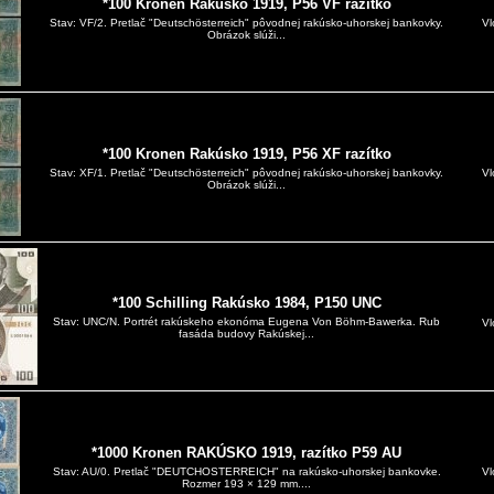
*100 Kronen Rakúsko 1919, P56 VF razítko
Vl
Stav: VF/2. Pretlač "Deutschösterreich" pôvodnej rakúsko-uhorskej bankovky.
Obrázok slúži...
*100 Kronen Rakúsko 1919, P56 XF razítko
Vl
Stav: XF/1. Pretlač "Deutschösterreich" pôvodnej rakúsko-uhorskej bankovky.
Obrázok slúži...
*100 Schilling Rakúsko 1984, P150 UNC
Stav: UNC/N. Portrét rakúskeho ekonóma Eugena Von Böhm-Bawerka. Rub
Vl
fasáda budovy Rakúskej...
*1000 Kronen RAKÚSKO 1919, razítko P59 AU
Vl
Stav: AU/0. Pretlač "DEUTCHOSTERREICH" na rakúsko-uhorskej bankovke.
Rozmer 193 × 129 mm....