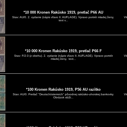
*10 000 Kronen Rakúsko 1919, pretlač P66 AU
Vl
Stav: AU/0. 2. vydanie (nápis vľavo II. AUFLAGE). Vpravo portrét mladej ženy,
text v...
*10 000 Kronen Rakúsko 1919, pretlač P66 F
Vl
Stav: F/2-3 (z obehu). 2. vydanie (nápis vľavo II. AUFLAGE). Vpravo portrét
mladej ženy, text...
*100 Kronen Rakúsko 1919, P56 AU razítko
Vl
Stav: AU/0. Pretlač "Deutschösterreich" pôvodnej rakúsko-uhorskej bankovky.
Obrázok slúži...