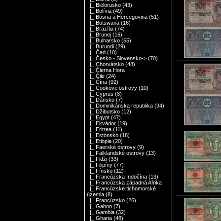
|_ Bielorusko
(43)
|_ Bolívia
(49)
|_ Bosna a Hercegovina
(51)
|_ Botswana
(16)
|_ Brazília
(74)
|_ Brunej
(16)
|_ Bulharsko
(55)
|_ Burundi
(29)
|_ Čad
(10)
|_ Česko - Slovensko->
(70)
|_ Chorvátsko
(48)
|_ Čierna Hora
|_ Čile
(24)
|_ Čína
(92)
|_ Cookove ostrovy
(10)
|_ Cyprus
(8)
|_ Dánsko
(7)
|_ Dominikánska republika
(34)
|_ Džibutsko
(12)
|_ Egypt
(47)
|_ Ekvádor
(19)
|_ Eritrea
(11)
|_ Estónsko
(18)
|_ Etiópia
(20)
|_ Faerské ostrovy
(9)
|_ Falklandské ostrovy
(13)
|_ Fidži
(33)
|_ Filipíny
(77)
|_ Fínsko
(12)
|_ Francúzska Indočína
(13)
|_ Francúzska západná Afrika
|_ Francúzske tichomorské
územia
(8)
|_ Francúzsko
(26)
|_ Gabon
(7)
|_ Gambia
(32)
|_ Ghana
(48)