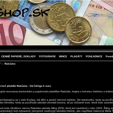
CENNÉ PAPIERE, DOKLADY
FOTOGRAFIE
MINCE
PLAGÁTY
POHĽADNICE
Portré
Y
:: Rakúsko
ové platidlá Rakúska - Od šilingu k euru
tegórii venovanej bankovkám a papierovým platidlám Rakúska, krajiny s bohatou históriou a kultúr
achádzajúca sa v srdci Európy, má dlhú a pestrú menovú históriu. Od stredoveku, kedy sa použív
ko-Uhorska, kedy sa používala rakúsko-uhorská koruna, až po súčasné euro, ktoré bolo zavede
a bola oficiálnou menou Rakúska rakúsky šiling (ATS), ktorý bol zavedený v roku 1924. Šiling sa
ankovkách boli zobrazené významné osobnosti rakúskej histórie, ako napríklad cisárovná Mária T