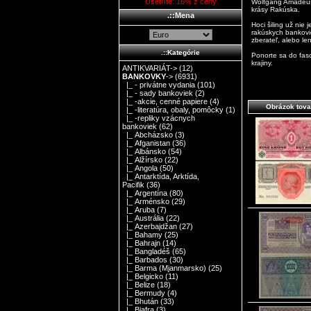
Ušetríte: 16% z ceny
Wolfgang Amadeus 
krásy Rakúska.
.::Mena
Hoci šiling už nie
rakúskych bankovi
zberateľ, alebo len
.::Kategórie
Ponorte sa do fasc
krajiny.
ANTIKVARIÁT->
(12)
BANKOVKY
->
(6931)
|_ - privátne vydania
(101)
|_ - sady bankoviek
(2)
|_ -akcie, cenné papiere
(4)
Obrázok tova
|_ -literatúra, obaly, pomôcky
(1)
|_ -repliky vzácnych
bankoviek
(62)
|_ Abcházsko
(3)
|_ Afganistan
(36)
|_ Albánsko
(54)
|_ Alžírsko
(22)
|_ Angola
(50)
|_ Antarktída, Arktída,
Pacifik
(36)
|_ Argentína
(80)
|_ Arménsko
(29)
|_ Aruba
(7)
|_ Austrália
(22)
|_ Azerbajdžan
(27)
|_ Bahamy
(25)
|_ Bahrajn
(14)
|_ Bangladéš
(65)
|_ Barbados
(30)
|_ Barma (Mjanmarsko)
(25)
|_ Belgicko
(11)
|_ Belize
(18)
|_ Bermudy
(4)
|_ Bhután
(33)
|_ Biafra
(3)