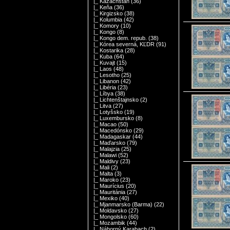
|_ Kazachstan
(36)
|_ Keňa
(36)
|_ Kirgizsko
(38)
|_ Kolumbia
(42)
|_ Komory
(10)
|_ Kongo
(8)
|_ Kongo dem. repub.
(38)
|_ Kórea severná, KĽDR
(91)
|_ Kostarika
(28)
|_ Kuba
(64)
|_ Kuvajt
(15)
|_ Laos
(48)
|_ Lesotho
(25)
|_ Libanon
(42)
|_ Libéria
(23)
|_ Líbya
(38)
|_ Lichtenštajnsko
(2)
|_ Litva
(27)
|_ Lotyšsko
(19)
|_ Luxembursko
(8)
|_ Macao
(50)
|_ Macedónsko
(29)
|_ Madagaskar
(44)
|_ Maďarsko
(79)
|_ Malajzia
(25)
|_ Malawi
(52)
|_ Maldivy
(23)
|_ Mali
(2)
|_ Malta
(3)
|_ Maroko
(23)
|_ Maurícius
(20)
|_ Mauritánia
(27)
|_ Mexiko
(40)
|_ Mjanmarsko (Barma)
(22)
|_ Moldavsko
(27)
|_ Mongolsko
(60)
|_ Mozambik
(44)
|_ Náhorný Karabach
(2)