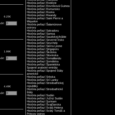
História peňazí Rodézie
História peňazí Rovníková Guinea
História peňazí Rumunsko
História peňazí Ruska
História peňazí Rwandy
6.25€
História peňazí Saint Pierre a
Miquelon
ožiť:
História peňazí Šalamúnove
ostrovy
História peňazí Salvadoru
História peňazí Samoa
História peňazí Saudskej Arábie
História peňazí Severné Írsko
História peňazí Seychely
História peňazí Sierra Leone
História peňazí Singapúru
1.99€
História peňazí Škótska
História peňazí Slovinska
ožiť:
História peňazí Somalilandu
História peňazí Somálska
História peňazí Španielska
Spojené arabské emiráty
História peňazí Spojené štáty
americké
História peňazí Srbska
História peňazí Srí Lanky
História peňazí Stredoafrickej
republiky
4.49€
História peňazí Stredoafrické
štáty
ožiť:
História peňazí Sudán
História peňazí Južný Sudán
História peňazí Surinam
História peňazí Švajčiarska
História peňazí Svätá Helena
História peňazí Svätý Tomáš a
Princov ostrov