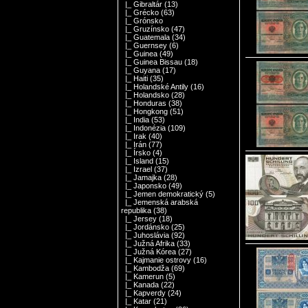
|_ Gibraltár
(13)
|_ Grécko
(63)
|_ Grónsko
|_ Gruzínsko
(47)
|_ Guatemala
(34)
|_ Guernsey
(6)
|_ Guinea
(49)
|_ Guinea Bissau
(18)
|_ Guyana
(17)
|_ Haiti
(35)
|_ Holandské Antily
(16)
|_ Holandsko
(28)
|_ Honduras
(38)
|_ Hongkong
(51)
|_ India
(53)
|_ Indonézia
(109)
|_ Irak
(40)
|_ Irán
(77)
|_ Írsko
(4)
|_ Island
(15)
|_ Izrael
(37)
|_ Jamajka
(28)
|_ Japonsko
(49)
|_ Jemen demokratický
(5)
|_ Jemenská arabská
republika
(38)
|_ Jersey
(18)
|_ Jordánsko
(25)
|_ Juhoslávia
(92)
|_ Južná Afrika
(33)
|_ Južná Kórea
(27)
|_ Kajmanie ostrovy
(16)
|_ Kambodža
(69)
|_ Kamerun
(5)
|_ Kanada
(22)
|_ Kapverdy
(24)
|_ Katar
(21)