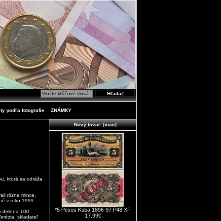
ty podľa fotografie
ZNÁMKY
.::Nový tovar [viac]
ou, ktorá sa odráža
ali rôzne mince,
né v roku 1999.
*5 Pesos Kuba 1896-97 P48 XF
 delil na 100
17.99€
erézia, skladateľ