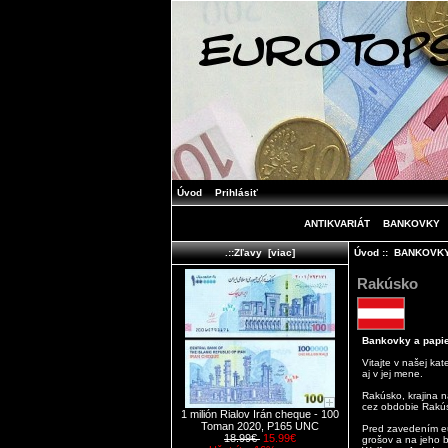
Úvod
Prihlásiť
ANTIKVARIÁT
BANKOVKY
Úvod
::
BANKOVK
.::Zľavy [viac]
Rakúsko
Bankovky a papier
Vitajte v našej ka
aj v jej mene.
Rakúsko, krajina n
cez obdobie Rakús
1 milión Rialov Irán cheque - 100
Toman 2020, P165 UNC
Pred zavedením eur
18.99€
15.99€
grošov a na jeho b