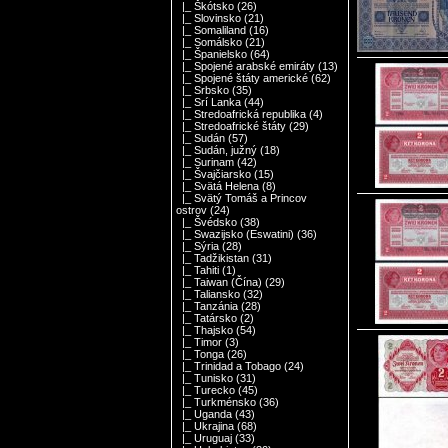
|_ Škótsko
(26)
|_ Slovinsko
(21)
|_ Somaliland
(16)
|_ Somálsko
(21)
|_ Španielsko
(64)
|_ Spojené arabské emiráty
(13)
|_ Spojené štáty americké
(62)
|_ Srbsko
(35)
|_ Srí Lanka
(44)
|_ Stredoafrická republika
(4)
|_ Stredoafrické štáty
(29)
|_ Sudán
(57)
|_ Sudán, južný
(18)
|_ Surinam
(42)
|_ Švajčiarsko
(15)
|_ Svätá Helena
(8)
|_ Svätý Tomáš a Princov
ostrov
(24)
|_ Švédsko
(38)
|_ Swazijsko (Eswatini)
(36)
|_ Sýria
(28)
|_ Tadžikistan
(31)
|_ Tahiti
(1)
|_ Taiwan (Čína)
(29)
|_ Taliansko
(32)
|_ Tanzánia
(28)
|_ Tatársko
(2)
|_ Thajsko
(54)
|_ Timor
(3)
|_ Tonga
(26)
|_ Trinidad a Tobago
(24)
|_ Tunisko
(31)
|_ Turecko
(45)
|_ Turkménsko
(36)
|_ Uganda
(43)
|_ Ukrajina
(68)
|_ Uruguaj
(33)