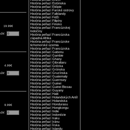
História peňazí Estónska
História peňazí Etiópie
História peňazí Farské ostrovy
História peňazí Falklandy
História peňazí Fidži
História peňazí Filipíny
História peňazí Finsko
19.99€
História peňazí Francúzskej
Indočíny
ožiť:
História peňazí Francúzska
západná Afrika
História peňazí Francúzske
tichomorské územia
História peňazí Francúzska
História peňazí Gabonu
História peňazí Gambie
História peňazí Ghany
História peňazí Gibraltaru
4.99€
História peňazí Grécka
História peňazí Grónska
História peňazí Gruzínska
ožiť:
História peňazí Guatemaly
História peňazí Guernsey
História peňazí Guinei
História peňazí Guinei Bissau
História peňazí Guyany
História peňazí Haiti
História peňazí Holandských Antíl
História peňazí Holandska
História peňazí Hondurasu
9.99€
História peňazí Hongkongu
História peňazí Indie
ožiť:
História peňazí Indonézie
História peňazí Iraku
História peňazí Iránu
História peňazí Írska
História peňazí Islandu