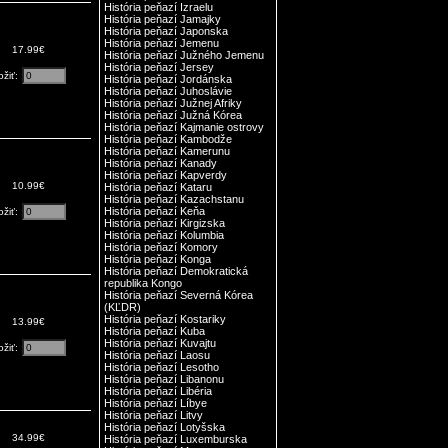
História peňazí Izraelu
História peňazí Jamajky
História peňazí Japonska
História peňazí Jemenu
17.99€
História peňazí Južného Jemenu
História peňazí Jersey
ožiť:
História peňazí Jordánska
História peňazí Juhoslávie
História peňazí Južnej Afriky
História peňazí Južná Kórea
História peňazí Kajmanie ostrovy
História peňazí Kambodže
História peňazí Kamerunu
História peňazí Kanady
História peňazí Kapverdy
10.99€
História peňazí Kataru
História peňazí Kazachstanu
História peňazí Keňa
ožiť:
História peňazí Kirgizska
História peňazí Kolumbia
História peňazí Komory
História peňazí Konga
História peňazí Demokratická
republika Kongo
História peňazí Severná Kórea
(KĽDR)
História peňazí Kostariky
13.99€
História peňazí Kuba
História peňazí Kuvajtu
ožiť:
História peňazí Laosu
História peňazí Lesotho
História peňazí Libanonu
História peňazí Libéria
História peňazí Líbye
História peňazí Litvy
História peňazí Lotyšska
34.99€
História peňazí Luxemburska