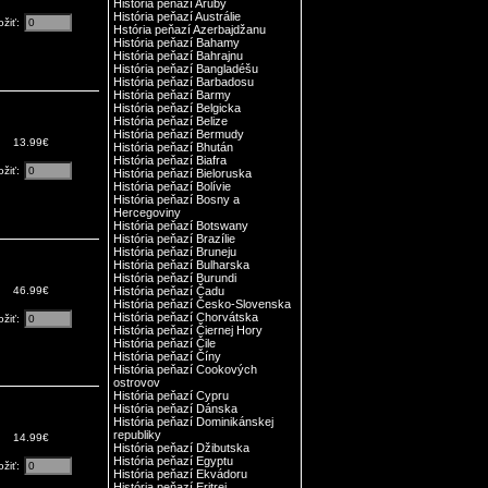
História peňazí Aruby
História peňazí Austrálie
ožiť:
Hstória peňazí Azerbajdžanu
História peňazí Bahamy
História peňazí Bahrajnu
História peňazí Bangladéšu
História peňazí Barbadosu
História peňazí Barmy
História peňazí Belgicka
História peňazí Belize
História peňazí Bermudy
13.99€
História peňazí Bhután
História peňazí Biafra
ožiť:
História peňazí Bieloruska
História peňazí Bolívie
História peňazí Bosny a
Hercegoviny
História peňazí Botswany
História peňazí Brazílie
História peňazí Bruneju
História peňazí Bulharska
História peňazí Burundi
46.99€
História peňazí Čadu
História peňazí Česko-Slovenska
História peňazí Chorvátska
ožiť:
História peňazí Čiernej Hory
História peňazí Čile
História peňazí Číny
História peňazí Cookových
ostrovov
História peňazí Cypru
História peňazí Dánska
História peňazí Dominikánskej
republiky
14.99€
História peňazí Džibutska
História peňazí Egyptu
ožiť:
História peňazí Ekvádoru
História peňazí Eritrei