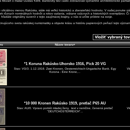
Mozart či maliar Gustav Klimt. Bankovky tiež často zobrazovali významné architektonické pamiat
 je oficiálnou menou Rakúska, stále má veľkú historickú a zberateľskú hodnotu. V našej ponuke ná
ek rôznych nominálnych hodnôt a rokov vydania, vrátane vzácnych a historických exemplárov. Či 
 hľadáte originálny suvenír z tejto zaujímavej krajiny, u nás si určite prídete na svoje.
inujúceho sveta rakúskej numizmatiky a objavte krásu a históriu papierových peňazí tejto význa
ru
Názov tovaru+
*1 Koruna Rakúsko-Uhorsko 1916, Pick 20 VG
Vl
Stav: VG/3. 1.12.1916. Zwei Kronen, Oesterreichisch-Ungarische Bank. Egy
Korona - Eine Krone,...
*10 000 Kronen Rakúsko 1919, pretlač P65 AU
Vl
Stav: AU/0. Vpravo portrét mladej ženy, text v nemčine, červená pretlač
"DEUTCHOSTERREICH"...