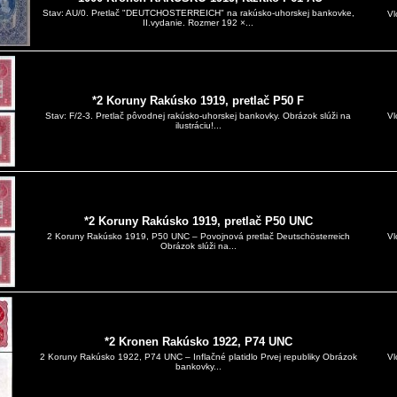
Stav: AU/0. Pretlač "DEUTCHOSTERREICH" na rakúsko-uhorskej bankovke,
Vl
II.vydanie. Rozmer 192 ×...
*2 Koruny Rakúsko 1919, pretlač P50 F
Vl
Stav: F/2-3. Pretlač pôvodnej rakúsko-uhorskej bankovky. Obrázok slúži na
ilustráciu!...
*2 Koruny Rakúsko 1919, pretlač P50 UNC
Vl
2 Koruny Rakúsko 1919, P50 UNC – Povojnová pretlač Deutschösterreich
Obrázok slúži na...
*2 Kronen Rakúsko 1922, P74 UNC
Vl
2 Koruny Rakúsko 1922, P74 UNC – Inflačné platidlo Prvej republiky Obrázok
bankovky...