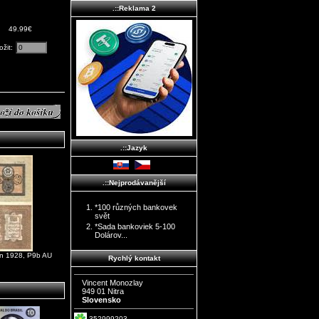
.::Reklama 2
49.99€
ožit:
.::Jazyk
.::Nejprodávanější
*100 různých bankovek
svět
*Sada bankoviek 5-100
Dolárov...
an 1928, P9b AU
Rychlý kontakt
Vincent Monozlay
949 01 Nitra
Slovensko
352999203