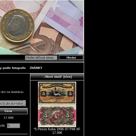
y podle fotografie
ZNÁMKY
.::Nové zboží [více]
en na ilustráciu.
Cena
17.99€
ožit:
*5 Pesos Kuba 1896-97 P48 XF
17.99€