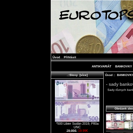
Úvod
Přihlásit
ANTIKVARIÁT
BANKOVKY
Úvod
::
BANKOVK
.::Slevy [více]
- sady banko
Sady rôznych banko
Obrázek zbo
*500 Libier Sudán 2019, P80a
UNC
29.95€
19.99€