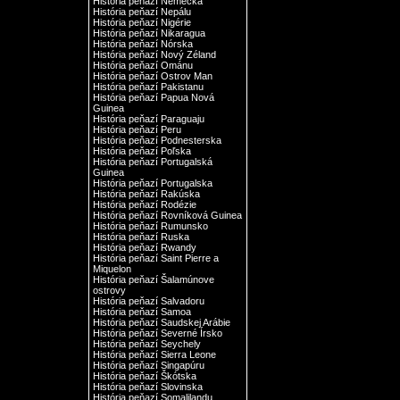
História peňazí Nemecka
História peňazí Nepálu
História peňazí Nigérie
História peňazí Nikaragua
História peňazí Nórska
História peňazí Nový Zéland
História peňazí Ománu
História peňazí Ostrov Man
História peňazí Pakistanu
História peňazí Papua Nová
Guinea
História peňazí Paraguaju
História peňazí Peru
História peňazí Podnesterska
História peňazí Poľska
História peňazí Portugalská
Guinea
História peňazí Portugalska
História peňazí Rakúska
História peňazí Rodézie
História peňazí Rovníková Guinea
História peňazí Rumunsko
História peňazí Ruska
História peňazí Rwandy
História peňazí Saint Pierre a
Miquelon
História peňazí Šalamúnove
ostrovy
História peňazí Salvadoru
História peňazí Samoa
História peňazí Saudskej Arábie
História peňazí Severné Írsko
História peňazí Seychely
História peňazí Sierra Leone
História peňazí Singapúru
História peňazí Škótska
História peňazí Slovinska
História peňazí Somalilandu