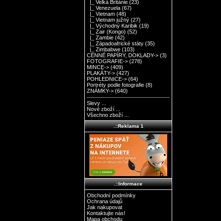
|_ Velká Británie
(23)
|_ Venezuela
(67)
|_ Vietnam
(48)
|_ Vietnam južný
(27)
|_ Východný Karibik
(19)
|_ Zair (Kongo)
(52)
|_ Zambie
(42)
|_ Západoafrické státy
(35)
|_ Zimbabwe
(103)
CENNÉ PAPÍRY, DOKLADY->
(3)
FOTOGRAFIE->
(278)
MINCE->
(409)
PLAKÁTY->
(427)
POHLEDNICE->
(64)
Portréty podle fotografie
(8)
ZNÁMKY->
(640)
Slevy ...
Nové zboží ...
Všechno zboží ...
.::Reklama 1
.::Informace
Obchodní podmínky
Ochrana údajů
Jak nakupovat
Kontaktujte nás!
Mapa obchodu