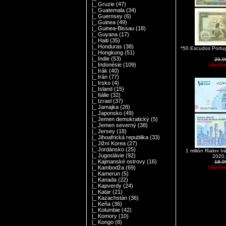
|_ Gruzie
(47)
|_ Guatemala
(34)
|_ Guernsey
(6)
|_ Guinea
(49)
|_ Guinea-Bissau
(18)
|_ Guyana
(17)
|_ Haiti
(35)
|_ Honduras
(38)
*50 Escudos Portu
|_ Hongkong
(51)
|_ Indie
(53)
29.
|_ Indonésie
(109)
Ušetřít
|_ Irák
(40)
|_ Irán
(77)
|_ Irsko
(4)
|_ Island
(15)
|_ Itálie
(32)
|_ Izrael
(37)
|_ Jamajka
(28)
|_ Japonsko
(49)
|_ Jemen demokratický
(5)
|_ Jemen severný
(38)
|_ Jersey
(18)
|_ Jihoafrická republika
(33)
|_ Jižní Korea
(27)
|_ Jordánsko
(25)
1 milión Rialov 
|_ Jugoslávie
(92)
2020
|_ Kajmanské ostrovy
(16)
18.
Ušetřít
|_ Kambodža
(69)
|_ Kamerun
(5)
|_ Kanada
(22)
|_ Kapverdy
(24)
|_ Katar
(21)
|_ Kazachstán
(36)
|_ Keňa
(36)
|_ Kolumbie
(42)
|_ Komory
(10)
|_ Kongo
(8)