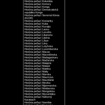
História peňazí Kolumbia
História peňazí Komory
História peňazí Konga
História peňazí Demokratická
republika Kongo
História peňazí Severná Kórea
(KĽDR)
História peňazí Kostariky
História peňazí Kuba
História peňazí Kuvajtu
História peňazí Laosu
História peňazí Lesotho
História peňazí Libanonu
História peňazí Libéria
História peňazí Líbye
História peňazí Litvy
História peňazí Lotyšska
História peňazí Luxemburska
História peňazí Macao
História peňazí Macedónska
História peňazí Madagaskaru
História peňazí Maďarska
História peňazí Malajzie
História peňazí Malawi
História peňazí Maldivy
História peňazí Malty
História peňazí Maroka
História peňazí Maurícius
História peňazí Mauritánie
História peňazí Mexika
História peňazí Mjanmarska
História peňazí Moldavska
História peňazí Mongolska
História peňazí Mozambiku
História peňazí Náhorný
Karabach
História peňazí Namíbie