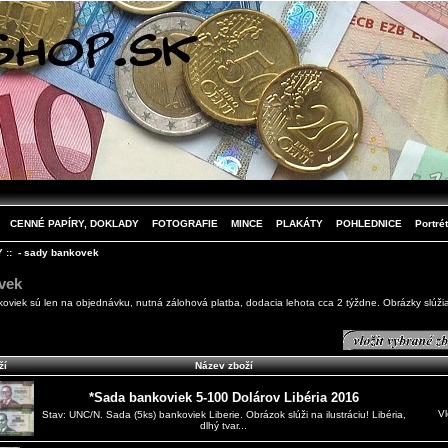
CENNÉ PAPÍRY, DOKLADY
FOTOGRAFIE
MINCE
PLAKÁTY
POHLEDNICE
Portrét
Y
:: - sady bankovek
vek
viek sú len na objednávku, nutná zálohová platba, dodacia lehota cca 2 týždne. Obrázky slúžia l
ží
Název zboží
*Sada bankoviek 5-100 Dolárov Libéria 2016
Vl
Stav: UNC/N. Sada (5ks) bankoviek Liberie. Obrázok slúži na ilustráciu! Libéria,
dlhý tvar...