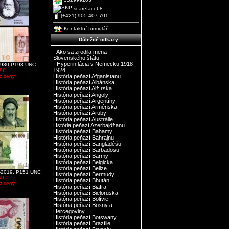
scareface68
(+421) 905 407 701
Kontaktní formulář
.::Důležité odkazy
- Ako sa zrodila mena
Slovenského štátu
- Hyperinflácia v Nemecku 1918 -
a 1980 P193 UNC
1924
9€
História peňazí Afganistanu
z ceny
História peňazí Albánska
História peňazí Alžírska
História peňazí Angoly
História peňazí Argentíny
História peňazí Arménska
História peňazí Aruby
História peňazí Austrálie
Hstória peňazí Azerbajdžanu
História peňazí Bahamy
História peňazí Bahrajnu
História peňazí Bangladéšu
História peňazí Barbadosu
História peňazí Barmy
História peňazí Belgicka
História peňazí Belize
0-2019, P151 UNC
História peňazí Bermudy
49€
História peňazí Bhután
z ceny
História peňazí Biafra
História peňazí Bieloruska
História peňazí Bolívie
História peňazí Bosny a
Hercegoviny
História peňazí Botswany
História peňazí Brazílie