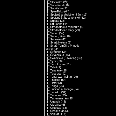
|_ Slovinsko
(21)
|_ Somaliland
(16)
|_ Somálsko
(21)
|_ Španělsko
(64)
|_ Spojené arabské emiráty
(13)
|_ Spojené štáty americké
(62)
|_ Srbsko
(35)
|_ Srí Lanka
(44)
|_ Středoafrická republika
(4)
|_ Středoafrické státy
(29)
|_ Súdán
(57)
|_ Súdán, jižní
(18)
|_ Surinam
(42)
|_ Svatá Helena
(8)
|_ Svatý Tomáš a Princův
ostrov
(24)
|_ Švédsko
(38)
|_ Švýcarsko
(15)
|_ Swazijsko (Eswatini)
(36)
|_ Sýrie
(28)
|_ Tádžikistán
(31)
|_ Tahiti
(1)
|_ Tanzánie
(28)
|_ Tatarstán
(2)
|_ Tchaj-wan (Čína)
(29)
|_ Thajsko
(54)
|_ Timor
(3)
|_ Tonga
(26)
|_ Trinidad a Tobago
(24)
|_ Tunisko
(31)
|_ Turecko
(45)
|_ Turkmenistán
(36)
|_ Uganda
(43)
|_ Ukrajina
(68)
|_ Uruguay
(33)
|_ Uzbekistán
(30)
|_ Vanuatu
(14)