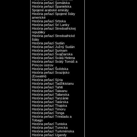
História peňazí Somálska
História peňazí Španielska
Spojené arabské emiráty
História peňazí Spojené štáty
americké
História peňazí Srbska
História peňazí Srí Lanky
História peňazí Stredoafrickej
republiky
História peňazí Stredoafrické
štáty
História peňazí Sudán
História peňazí Južný Sudán
História peňazí Surinam
História peňazí Švajčiarska
História peňazí Svätá Helena
História peňazí Svätý Tomáš a
Princov ostrov
História peňazí Švédska
História peňazí Svazijsko
(Eswatini)
História peňazí Sýria
História peňazí Tadžikistanu
História peňazí Tahiti
História peňazí Taiwanu
História peňazí Talianska
História peňazí Tanzánie
História peňazí Tatárska
História peňazí Thajska
História peňazí Timoru
História peňazí Tonga
História peňazí Trinidadu a
Tobago
História peňazí Tuniska
História peňazí Turecka
História peňazí Turkménska
História peňazí Ugandy