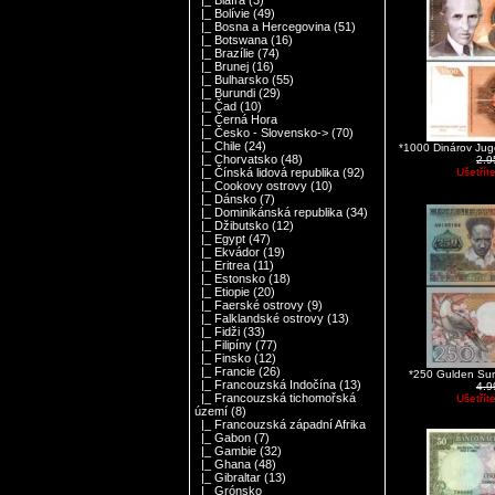
|_ Biafra
(3)
|_ Bolívie
(49)
|_ Bosna a Hercegovina
(51)
|_ Botswana
(16)
|_ Brazílie
(74)
|_ Brunej
(16)
|_ Bulharsko
(55)
|_ Burundi
(29)
|_ Čad
(10)
|_ Černá Hora
|_ Česko - Slovensko->
(70)
|_ Chile
(24)
*1000 Dinárov Ju
|_ Chorvatsko
(48)
2.
Ušetřít
|_ Čínská lidová republika
(92)
|_ Cookovy ostrovy
(10)
|_ Dánsko
(7)
|_ Dominikánská republika
(34)
|_ Džibutsko
(12)
|_ Egypt
(47)
|_ Ekvádor
(19)
|_ Eritrea
(11)
|_ Estonsko
(18)
|_ Etiopie
(20)
|_ Faerské ostrovy
(9)
|_ Falklandské ostrovy
(13)
|_ Fidži
(33)
|_ Filipíny
(77)
|_ Finsko
(12)
|_ Francie
(26)
*250 Gulden Su
|_ Francouzská Indočína
(13)
4.
|_ Francouzská tichomořská
Ušetřít
území
(8)
|_ Francouzská západní Afrika
|_ Gabon
(7)
|_ Gambie
(32)
|_ Ghana
(48)
|_ Gibraltar
(13)
|_ Grónsko