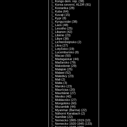
|_ Kongo dem. rep.
(38)
|_ Korea severní, KLDR
(91)
|_ Kostarika
(28)
|_ Kuba
(64)
|_ Kuvajt
(15)
|_ Kypr
(8)
|_ Kyrgyzstán
(38)
|_ Laos
(48)
|_ Lesotho
(25)
|_ Libanon
(42)
|_ Libérie
(23)
|_ Libye
(38)
|_ Lichtenštejnsko
(2)
|_ Litva
(27)
|_ Lotyšsko
(19)
|_ Lucembursko
(8)
|_ Macao
(50)
|_ Madagaskar
(44)
|_ Maďarsko
(79)
|_ Makedonie
(29)
|_ Malajsie
(25)
|_ Malawi
(52)
|_ Maledivy
(23)
|_ Mali
(2)
|_ Malta
(3)
|_ Maroko
(23)
|_ Maurícius
(20)
|_ Mauritánie
(27)
|_ Mexiko
(40)
|_ Moldavsko
(27)
|_ Mongolsko
(60)
|_ Mozambik
(44)
|_ Myanmar (Barma)
(22)
|_ Náhorní Karabach
(2)
|_ Namíbie
(22)
|_ Nemecko 1865-1919
(10)
|_ Nemecko 1920-1945
(133)