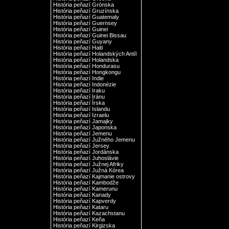
História peňazí Grónska
História peňazí Gruzínska
História peňazí Guatemaly
História peňazí Guernsey
História peňazí Guinei
História peňazí Guinei Bissau
História peňazí Guyany
História peňazí Haiti
História peňazí Holandských Antíl
História peňazí Holandska
História peňazí Hondurasu
História peňazí Hongkongu
História peňazí Indie
História peňazí Indonézie
História peňazí Iraku
História peňazí Iránu
História peňazí Írska
História peňazí Islandu
História peňazí Izraelu
História peňazí Jamajky
História peňazí Japonska
História peňazí Jemenu
História peňazí Južného Jemenu
História peňazí Jersey
História peňazí Jordánska
História peňazí Juhoslávie
História peňazí Južnej Afriky
História peňazí Južná Kórea
História peňazí Kajmanie ostrovy
História peňazí Kambodže
História peňazí Kamerunu
História peňazí Kanady
História peňazí Kapverdy
História peňazí Kataru
História peňazí Kazachstanu
História peňazí Keňa
História peňazí Kirgizska