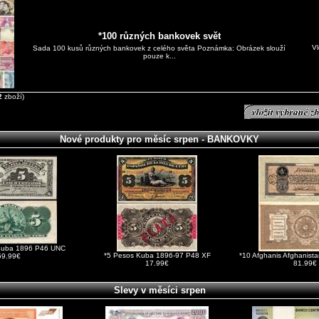
*100 různých bankovek svět
Vl
Sada 100 kusů různých bankovek z celého světa Poznámka: Obrázek slouží
pouze k...
2
zboží)
Nové produkty pro měsíc srpen - BANKOVKY
Kuba 1896 P46 UNC
*5 Pesos Kuba 1896-97 P48 XF
*10 Afghanis Afghanist
59.99€
17.99€
81.99€
Slevy v měsíci srpen