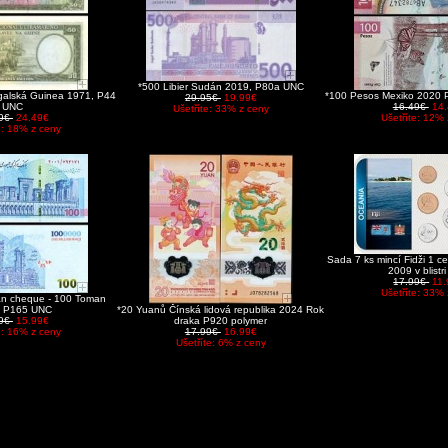
*500 Libier Sudán 2019, P80a UNC
galská Guinea 1971, P44
*100 Pesos Mexiko 2020 
29.95€
19.99€
UNC
16.49€
14
Ušetříte: 33% z ceny
99€
24.49€
Ušetříte: 12% 
e: 18% z ceny
Sada 7 ks mincí Fidži 1 ce
2009 v blistr
17.99€
11
Ušetříte: 33% 
Irán cheque - 100 Toman
, P165 UNC
*20 Yuanů Čínská lidová republika 2024 Rok
99€
15.99€
draka P920 polymer
e: 16% z ceny
17.99€
16.99€
Ušetříte: 6% z ceny