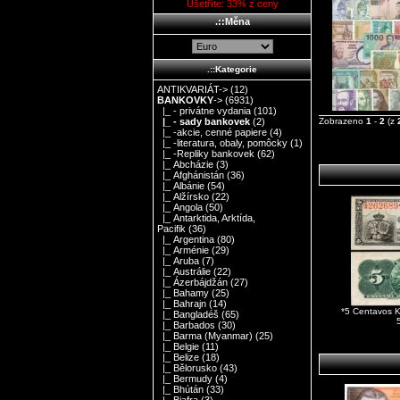
Ušetříte: 33% z ceny
.::Měna
.::Kategorie
ANTIKVARIÁT->
(12)
BANKOVKY
->
(6931)
|_ - privátne vydania
(101)
Zobrazeno
1
-
2
(z
|_ - sady bankovek
(2)
|_ -akcie, cenné papiere
(4)
|_ -literatura, obaly, pomôcky
(1)
|_ -Repliky bankovek
(62)
|_ Abcházie
(3)
|_ Afghánistán
(36)
|_ Albánie
(54)
|_ Alžírsko
(22)
|_ Angola
(50)
|_ Antarktida, Arktída,
Pacifik
(36)
|_ Argentina
(80)
|_ Arménie
(29)
|_ Aruba
(7)
|_ Austrálie
(22)
|_ Ázerbájdžán
(27)
|_ Bahamy
(25)
|_ Bahrajn
(14)
*5 Centavos 
|_ Bangladéš
(65)
|_ Barbados
(30)
|_ Barma (Myanmar)
(25)
|_ Belgie
(11)
|_ Belize
(18)
|_ Bělorusko
(43)
|_ Bermudy
(4)
|_ Bhútán
(33)