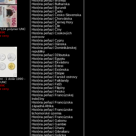
História peňazí Bruneju
História peňazí Bulharska
História peňazí Burundi
História peňazí Čadu
História peňazí Česko-Slovenska
História peňazí Chorvátska
História peňazí Čiernej Hory
História peňazí Čile
P134 polymer UNC
História peňazí Číny
.49€
História peňazí Cookových
z ceny
ostrovov
História peňazí Cypru
História peňazí Dánska
História peňazí Dominikánskej
republiky
História peňazí Džibutska
História peňazí Egyptu
História peňazí Ekvádoru
História peňazí Eritrei
História peňazí Estónska
História peňazí Etiópie
História peňazí Farské ostrovy
nt - 1 dolár 1990 -
História peňazí Falklandy
i UNC
História peňazí Fidži
.99€
História peňazí Filipíny
z ceny
História peňazí Finsko
História peňazí Francúzskej
Indočíny
História peňazí Francúzska
západná Afrika
História peňazí Francúzske
tichomorské územia
História peňazí Francúzska
História peňazí Gabonu
História peňazí Gambie
História peňazí Ghany
História peňazí Gibraltaru
História peňazí Grécka