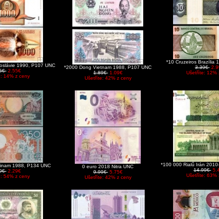
*10 Cruzeiros Brazíli
goslávie 1990, P107 UNC
*2000 Dong Vietnam 1988, P107 UNC
3.39€
2.9
95€
2.55€
1.89€
1.09€
Ušetříte: 12% 
e: 14% z ceny
Ušetříte: 42% z ceny
*100 000 Rialů Irán 201
rinam 1988, P134 UNC
0 euro 2018 Nitra UNC
14.99€
5.
99€
2.29€
9.99€
5.75€
Ušetříte: 63% 
e: 54% z ceny
Ušetříte: 42% z ceny