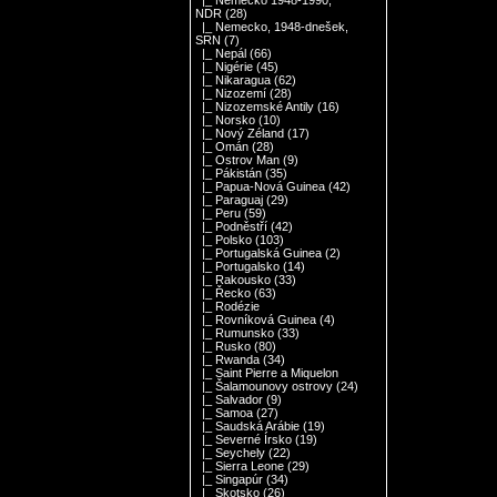
|_ Nemecko 1948-1990,
NDR
(28)
|_ Nemecko, 1948-dnešek,
SRN
(7)
|_ Nepál
(66)
|_ Nigérie
(45)
|_ Nikaragua
(62)
|_ Nizozemí
(28)
|_ Nizozemské Antily
(16)
|_ Norsko
(10)
|_ Nový Zéland
(17)
|_ Omán
(28)
|_ Ostrov Man
(9)
|_ Pákistán
(35)
|_ Papua-Nová Guinea
(42)
|_ Paraguaj
(29)
|_ Peru
(59)
|_ Podněstří
(42)
|_ Polsko
(103)
|_ Portugalská Guinea
(2)
|_ Portugalsko
(14)
|_ Rakousko
(33)
|_ Řecko
(63)
|_ Rodézie
|_ Rovníková Guinea
(4)
|_ Rumunsko
(33)
|_ Rusko
(80)
|_ Rwanda
(34)
|_ Saint Pierre a Miquelon
|_ Šalamounovy ostrovy
(24)
|_ Salvador
(9)
|_ Samoa
(27)
|_ Saudská Arábie
(19)
|_ Severné Írsko
(19)
|_ Seychely
(22)
|_ Sierra Leone
(29)
|_ Singapúr
(34)
|_ Skotsko
(26)