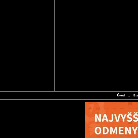
Úvod
::
Et