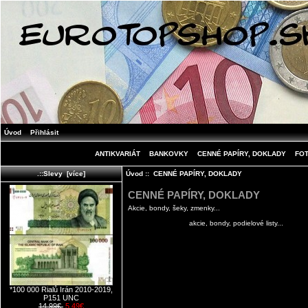
Úvod
Přihlásit
ANTIKVARIÁT
BANKOVKY
CENNÉ PAPÍRY, DOKLADY
FO
Úvod
:: CENNÉ PAPÍRY, DOKLADY
.::Slevy [více]
CENNÉ PAPÍRY, DOKLADY
Akcie, bondy, šeky, zmenky...
akcie, bondy, podielové listy...
*100 000 Rialů Irán 2010-2019,
P151 UNC
14.99€
5.49€