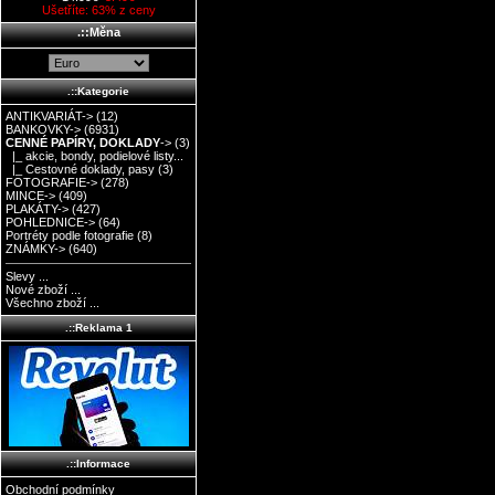
Ušetříte: 63% z ceny
.::Měna
.::Kategorie
ANTIKVARIÁT->
(12)
BANKOVKY->
(6931)
CENNÉ PAPÍRY, DOKLADY
->
(3)
|_ akcie, bondy, podielové listy...
|_ Cestovné doklady, pasy
(3)
FOTOGRAFIE->
(278)
MINCE->
(409)
PLAKÁTY->
(427)
POHLEDNICE->
(64)
Portréty podle fotografie
(8)
ZNÁMKY->
(640)
Slevy ...
Nové zboží ...
Všechno zboží ...
.::Reklama 1
.::Informace
Obchodní podmínky