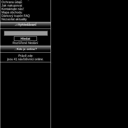
Ochrana údajů
Jak nakupovat
Kontaktujte nás!
Mapa obchodu
Dárkový kupón FAQ
Nezasílat aktuality
.::Vyhledávaní
Rozšířené hledání
.::Kdo je online?
Právě zde
jsou 41 návštěvníci online.