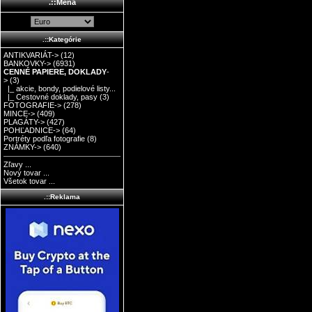
.::Mena
.::Kategórie
ANTIKVARIÁT->
(12)
BANKOVKY->
(6931)
CENNÉ PAPIERE, DOKLADY
-
>
(3)
|_ akcie, bondy, podielové listy...
|_ Cestovné doklady, pasy
(3)
FOTOGRAFIE->
(278)
MINCE->
(409)
PLAGÁTY->
(427)
POHĽADNICE->
(64)
Portréty podľa fotografie
(8)
ZNÁMKY->
(640)
Zľavy ...
Nový tovar ...
Všetok tovar ...
.::Reklama