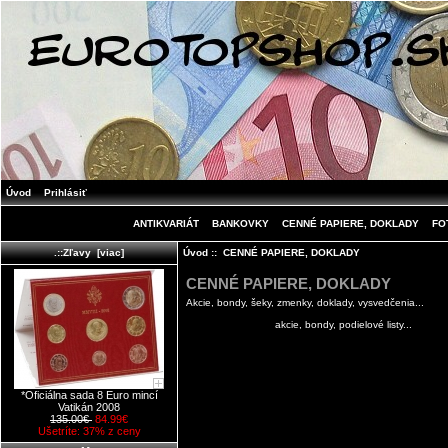
Úvod
Prihlásiť
ANTIKVARIÁT
BANKOVKY
CENNÉ PAPIERE, DOKLADY
FO
Úvod
:: CENNÉ PAPIERE, DOKLADY
.::Zľavy [viac]
CENNÉ PAPIERE, DOKLADY
Akcie, bondy, šeky, zmenky, doklady, vysvedčenia...
akcie, bondy, podielové listy...
*Oficiálna sada 8 Euro mincí
Vatikán 2008
135.00€
84.99€
Ušetríte: 37% z ceny