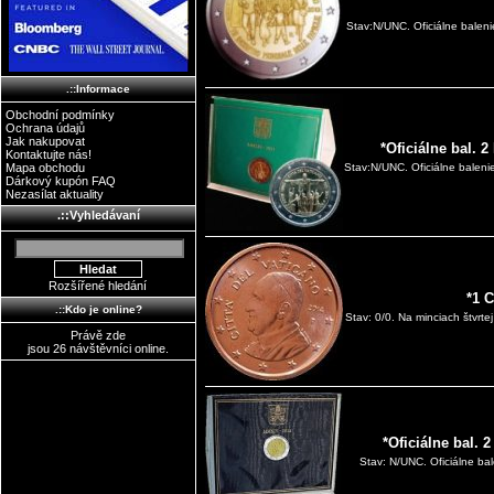
Stav:N/UNC. Oficiálne baleni
.::Informace
Obchodní podmínky
Ochrana údajů
Jak nakupovat
*Oficiálne bal. 
Kontaktujte nás!
Mapa obchodu
Stav:N/UNC. Oficiálne baleni
Dárkový kupón FAQ
Nezasílat aktuality
.::Vyhledávaní
Rozšířené hledání
*1 
.::Kdo je online?
Stav: 0/0. Na minciach štvrte
Právě zde
jsou 26 návštěvníci online.
*Oficiálne bal. 
Stav: N/UNC. Oficiálne ba