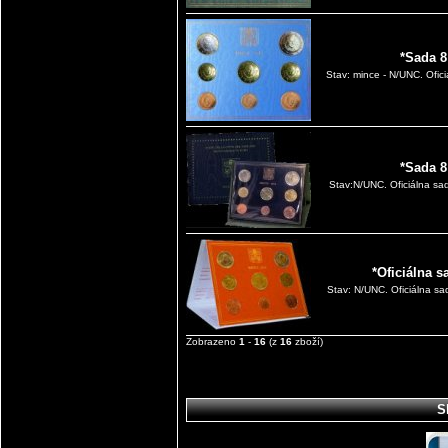
*Sada 8
Stav: mince - N/UNC. Ofici
*Sada 8
Stav:N/UNC. Oficiálna sad
*Oficiálna s
Stav: N/UNC. Oficiálna sad
Zobrazeno
1
-
16
(z
16
zboží)
S