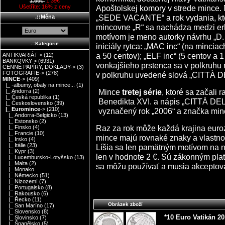
1.66€
1.39€
Apoštolskej komory v strede mince.
Ušetříte: 16% z ceny
„SEDE VACANTE“ a rok vydania, kto
.::Měna
mincovne „R“ sa nachádza medzi er
motívom je meno autorky návrhu „D.
.::Kategorie
iniciály rytca: „MAC inc“ (na minciac
a 50 centov); „ELF inc“ (5 centov a 1
ANTIKVARIÁT->
(12)
BANKOVKY->
(6931)
vonkajšieho prstenca sa v polkruhu 
CENNÉ PAPÍRY, DOKLADY->
(3)
FOTOGRAFIE->
(278)
v polkruhu uvedené slová „CITTÀ 
MINCE
->
(409)
|_ -albumy, obaly na mince...
(1)
Mince
tretej série
, ktoré sa začali 
|_ Andorra
(2)
|_ Česká republika
(1)
Benedikta XVI. a nápis „CITTÀ DE
|_ Československo
(39)
|_ Euromince
->
(210)
vyznačený rok „2006“ a značka minc
|_ Andorra-Belgicko
(13)
|_ Estonsko
(2)
Raz za rok môže každá krajina euro
|_ Finsko
(4)
|_ Francie
(10)
mince majú rovnaké znaky a vlastno
|_ Irsko
(4)
|_ Itálie
(23)
Líšia sa len pamätným motívom na 
|_ Kypr
(3)
len v hodnote 2 €. Sú zákonným pla
|_ Lucembursko-Lotyšsko
(13)
|_ Malta
(2)
sa môžu používať a musia akceptova
|_ Monako
|_ Německo
(51)
|_ Nizozemí
(7)
|_ Portugalsko
(8)
|_ Rakousko
(6)
|_ Řecko
(11)
Obrázek zboží
|_ San Maríno
(17)
|_ Slovensko
(8)
*10 Euro Vatikán 2
|_ Slovinsko
(7)
|_ Španělsko
(5)