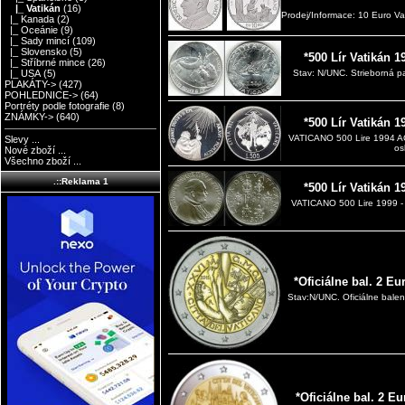
|_ Vatikán
(16)
Prodej/Informace: 10 Euro V
|_ Kanada
(2)
|_ Oceánie
(9)
|_ Sady mincí
(109)
|_ Slovensko
(5)
*500 Lír Vatikán 
|_ Stříbrné mince
(26)
|_ USA
(5)
Stav: N/UNC. Strieborná pa
PLAKÁTY->
(427)
POHLEDNICE->
(64)
Portréty podle fotografie
(8)
ZNÁMKY->
(640)
*500 Lír Vatikán 
VATICANO 500 Lire 1994 A
Slevy ...
os
Nové zboží ...
Všechno zboží ...
.::Reklama 1
*500 Lír Vatikán 
VATICANO 500 Lire 1999 -
*Oficiálne bal. 2 E
Stav:N/UNC. Oficiálne balen
*Oficiálne bal. 2 Eu