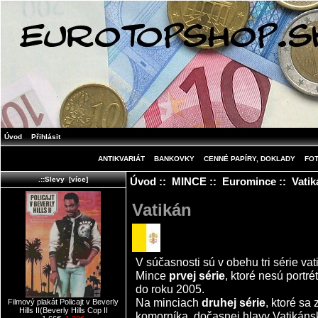
Úvod
Přihlásit
ANTIKVARIÁT
BANKOVKY
CENNÉ PAPÍRY, DOKLADY
FO
Úvod
::
MINCE
::
Euromince
:: Vatik
.::Slevy [více]
Vatikán
V súčasnosti sú v obehu tri série va
Mince
prvej série
, ktoré nesú portré
do roku 2005.
Na minciach
druhej série
, ktoré sa
Filmový plakát Policajt v Beverly
Hills II(Beverly Hills Cop II
komorníka, dočasnej hlavy Vatikáns