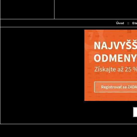
Úvod
::
Et