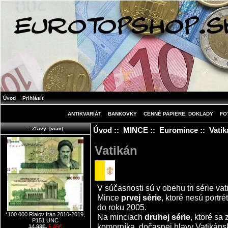
Úvod
Prihlásiť
ANTIKVARIÁT
BANKOVKY
CENNÉ PAPIERE, DOKLADY
FO
Úvod
::
MINCE
::
Euromince
:: Vatik
.::Zľavy [viac]
Vatikán
V súčasnosti sú v obehu tri série va
Mince
prvej série
, ktoré nesú portré
do roku 2005.
*100 000 Rialov Irán 2010-2019,
Na minciach
druhej série
, ktoré sa
P151 UNC
komorníka, dočasnej hlavy Vatikáns
14.99€
5.49€