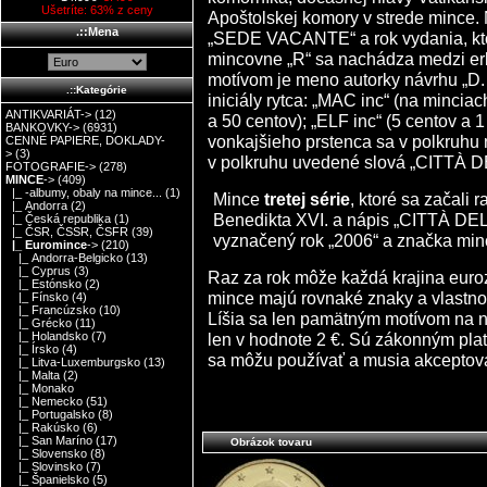
Ušetríte: 63% z ceny
Apoštolskej komory v strede mince.
.::Mena
„SEDE VACANTE“ a rok vydania, kto
mincovne „R“ sa nachádza medzi er
motívom je meno autorky návrhu „D.
.::Kategórie
iniciály rytca: „MAC inc“ (na minciac
ANTIKVARIÁT->
(12)
a 50 centov); „ELF inc“ (5 centov a 1
BANKOVKY->
(6931)
vonkajšieho prstenca sa v polkruhu 
CENNÉ PAPIERE, DOKLADY-
>
(3)
v polkruhu uvedené slová „CITTÀ 
FOTOGRAFIE->
(278)
MINCE
->
(409)
|_ -albumy, obaly na mince...
(1)
Mince
tretej série
, ktoré sa začali 
|_ Andorra
(2)
Benedikta XVI. a nápis „CITTÀ DE
|_ Česká republika
(1)
|_ ČSR, ČSSR, ČSFR
(39)
vyznačený rok „2006“ a značka minc
|_ Euromince
->
(210)
|_ Andorra-Belgicko
(13)
|_ Cyprus
(3)
Raz za rok môže každá krajina euro
|_ Estónsko
(2)
mince majú rovnaké znaky a vlastno
|_ Fínsko
(4)
|_ Francúzsko
(10)
Líšia sa len pamätným motívom na 
|_ Grécko
(11)
len v hodnote 2 €. Sú zákonným pla
|_ Holandsko
(7)
|_ Írsko
(4)
sa môžu používať a musia akceptova
|_ Litva-Luxemburgsko
(13)
|_ Malta
(2)
|_ Monako
|_ Nemecko
(51)
|_ Portugalsko
(8)
|_ Rakúsko
(6)
|_ San Maríno
(17)
Obrázok tovaru
|_ Slovensko
(8)
|_ Slovinsko
(7)
|_ Španielsko
(5)