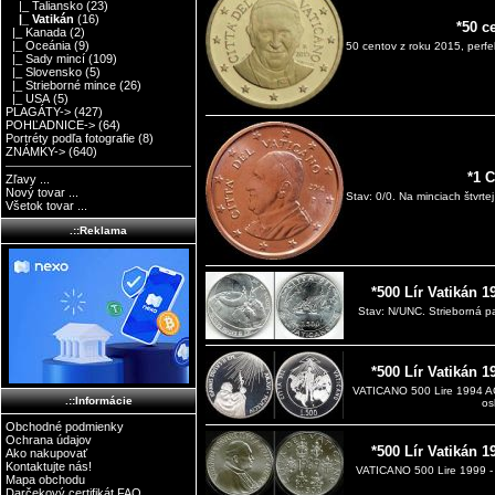
|_ Taliansko
(23)
|_ Vatikán
(16)
*50 c
|_ Kanada
(2)
|_ Oceánia
(9)
50 centov z roku 2015, perfe
|_ Sady mincí
(109)
|_ Slovensko
(5)
|_ Strieborné mince
(26)
|_ USA
(5)
PLAGÁTY->
(427)
POHĽADNICE->
(64)
Portréty podľa fotografie
(8)
ZNÁMKY->
(640)
*1 
Zľavy ...
Nový tovar ...
Stav: 0/0. Na minciach štvrte
Všetok tovar ...
.::Reklama
*500 Lír Vatikán 
Stav: N/UNC. Strieborná pa
*500 Lír Vatikán 
VATICANO 500 Lire 1994 A
.::Informácie
os
Obchodné podmienky
Ochrana údajov
*500 Lír Vatikán 
Ako nakupovať
Kontaktujte nás!
VATICANO 500 Lire 1999 -
Mapa obchodu
Darčekový certifikát FAQ