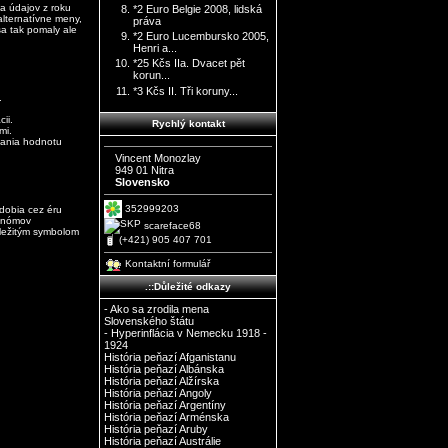
a údajov z roku
*2 Euro Belgie 2008, lidská
alternatívne meny,
práva
sa tak pomaly ale
*2 Euro Lucembursko 2005,
Henri a...
*25 Kčs IIa. Dvacet pět
korun...
*3 Kčs II. Tři koruny...
.
ii.
Rychlý kontakt
mi.
dania hodnotu
Vincent Monozlay
949 01 Nitra
Slovensko
352999203
bdobia cez éru
konómov
scareface68
ležitým symbolom
(+421) 905 407 701
Kontaktní formulář
.::Důležité odkazy
- Ako sa zrodila mena
Slovenského štátu
- Hyperinflácia v Nemecku 1918 -
1924
História peňazí Afganistanu
História peňazí Albánska
História peňazí Alžírska
História peňazí Angoly
História peňazí Argentíny
História peňazí Arménska
História peňazí Aruby
História peňazí Austrálie