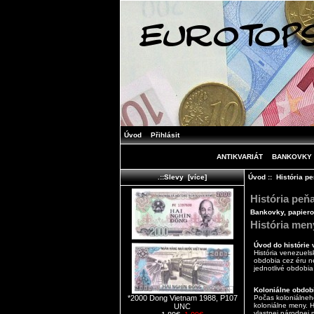
Úvod
Přihlásit
ANTIKVARIÁT
BANKOVKY
Úvod
:: História p
.::Slevy [více]
História peň
Bankovky, papierov
História men
Úvod do histórie
História venezuels
obdobia cez éru n
jednotlivé obdobi
Koloniálne obdobi
Počas koloniálneh
*2000 Dong Vietnam 1988, P107
koloniálne meny. H
UNC
vlastnej národnej 