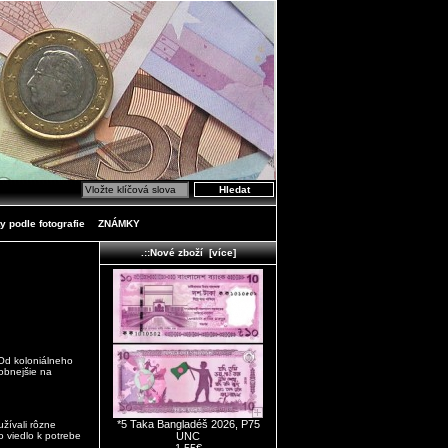
y podle fotografie
ZNÁMKY
.::Nové zboží [více]
 Od koloniálneho
obnejšie na
*5 Taka Bangladéš 2026, P75
žívali rôzne
o viedlo k potrebe
UNC