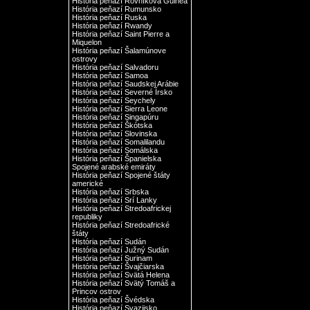
História peňazí Rovníková Guinea
História peňazí Rumunsko
História peňazí Ruska
História peňazí Rwandy
História peňazí Saint Pierre a
Miquelon
História peňazí Šalamúnove
ostrovy
História peňazí Salvadoru
História peňazí Samoa
História peňazí Saudskej Arábie
História peňazí Severné Írsko
História peňazí Seychely
História peňazí Sierra Leone
História peňazí Singapúru
História peňazí Škótska
História peňazí Slovinska
História peňazí Somalilandu
História peňazí Somálska
História peňazí Španielska
Spojené arabské emiráty
História peňazí Spojené štáty
americké
História peňazí Srbska
História peňazí Srí Lanky
História peňazí Stredoafrickej
republiky
História peňazí Stredoafrické
štáty
História peňazí Sudán
História peňazí Južný Sudán
História peňazí Surinam
História peňazí Švajčiarska
História peňazí Svätá Helena
História peňazí Svätý Tomáš a
Princov ostrov
História peňazí Švédska
História peňazí Svazijsko