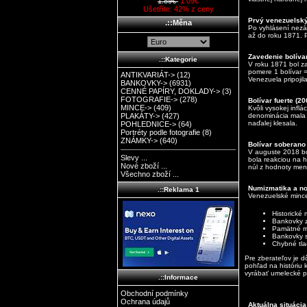
1.89€
1.09€
Ušetříte: 42% z ceny
Prvý venezuelský
.::Měna
Po vyhlásení nezá
až do roku 1871. P
Zavedenie bolíva
.::Kategorie
V roku 1871 bol z
pomere 1 bolívar =
ANTIKVARIÁT->
(12)
Venezuela pripojil
BANKOVKY->
(6931)
CENNÉ PAPÍRY, DOKLADY->
(3)
FOTOGRAFIE->
(278)
Bolívar fuerte (2
MINCE->
(409)
Kvôli vysokej infl
denominácia mala z
PLAKÁTY->
(427)
naďalej klesala.
POHLEDNICE->
(64)
Portréty podle fotografie
(8)
ZNÁMKY->
(640)
Bolívar soberano
V auguste 2018 bo
Slevy ...
bola reakciou na h
Nové zboží ...
núl z hodnoty men
Všechno zboží ...
Numizmatika a no
.::Reklama 1
Venezuelské mince
Historické 
Bankovky z
Pamätné mi
Bankovky s
Chybné tla
Pre zberateľov je d
pohľad na históriu 
vyrábať umelecké p
.::Informace
Obchodní podmínky
Ochrana údajů
Aktuálna situáci