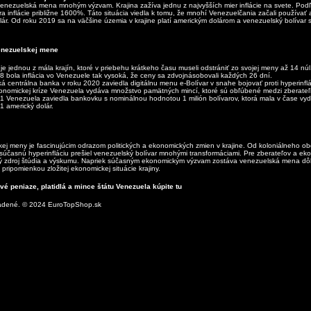
venezuelská mena mnohým výzvam. Krajina zažíva jednu z najvyšších mier inflácie na svete. Podľ
a inflácie približne 1600%. Táto situácia viedla k tomu, že mnohí Venezuelčania začali používať 
ár. Od roku 2019 sa na väčšine územia v krajine platí americkým dolárom a venezuelský bolívar 
enezuelskej mene
je jednou z mála krajín, ktoré v priebehu krátkeho času museli odstrániť zo svojej meny až 14 núl
8 bola inflácia vo Venezuele tak vysoká, že ceny sa zdvojnásobovali každých 26 dní.
á centrálna banka v roku 2020 zaviedla digitálnu menu e-Bolívar v snahe bojovať proti hyperinflác
onomickej kríze Venezuela vydáva množstvo pamätných mincí, ktoré sú obľúbené medzi zberateľ
1 Venezuela zaviedla bankovku s nominálnou hodnotou 1 milión bolívarov, ktorá mala v čase vy
1 americký dolár.
kej meny je fascinujúcim odrazom politických a ekonomických zmien v krajine. Od koloniálneho o
 súčasnú hyperinfláciu prešiel venezuelský bolívar mnohými transformáciami. Pre zberateľov a e
ý zdroj štúdia a výskumu. Napriek súčasným ekonomickým výzvam zostáva venezuelská mena dô
 pripomienkou zložitej ekonomickej situácie krajiny.
é peniaze, platidlá a mince štátu Venezuela kúpite tu
radené. © 2024 EuroTopShop.sk