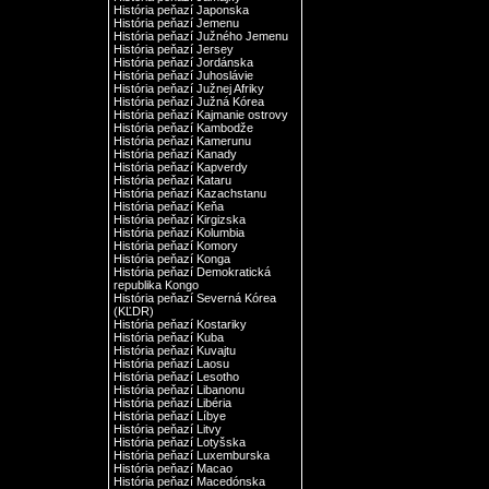
História peňazí Japonska
História peňazí Jemenu
História peňazí Južného Jemenu
História peňazí Jersey
História peňazí Jordánska
História peňazí Juhoslávie
História peňazí Južnej Afriky
História peňazí Južná Kórea
História peňazí Kajmanie ostrovy
História peňazí Kambodže
História peňazí Kamerunu
História peňazí Kanady
História peňazí Kapverdy
História peňazí Kataru
História peňazí Kazachstanu
História peňazí Keňa
História peňazí Kirgizska
História peňazí Kolumbia
História peňazí Komory
História peňazí Konga
História peňazí Demokratická
republika Kongo
História peňazí Severná Kórea
(KĽDR)
História peňazí Kostariky
História peňazí Kuba
História peňazí Kuvajtu
História peňazí Laosu
História peňazí Lesotho
História peňazí Libanonu
História peňazí Libéria
História peňazí Líbye
História peňazí Litvy
História peňazí Lotyšska
História peňazí Luxemburska
História peňazí Macao
História peňazí Macedónska