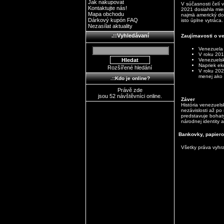
Jak nakupovat
V súčasnosti čelí 
Kontaktujte nás!
2021 dosiahla mier
Mapa obchodu
najmä americký dol
Dárkový kupón FAQ
isto úplne vytráca.
Nezasílat aktuality
.::Vyhledávaní
Zaujímavosti o v
Venezuela 
V roku 201
Venezuelsk
Napriek ek
Rozšířené hledání
V roku 202
menej ako 
.::Kdo je online?
Právě zde
jsou 52 návštěvníci online.
Záver
História venezuels
nezávislosti až po
predstavuje bohat
národnej identity a
Bankovky, papierov
Všetky práva vyh