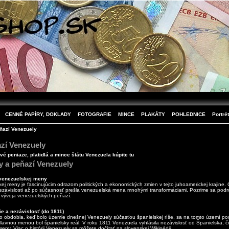
CENNÉ PAPÍRY, DOKLADY
FOTOGRAFIE
MINCE
PLAKÁTY
POHLEDNICE
Portrét
eňazí Venezuely
azí Venezuely
é peniaze, platidlá a mince štátu Venezuela kúpite tu
y a peňazí Venezuely
 venezuelskej meny
kej meny je fascinujúcim odrazom politických a ekonomických zmien v tejto juhoamerickej krajine.
ezávislosti až po súčasnosť prešla venezuelská mena mnohými transformáciami. Pozrime sa podr
a vývoja venezuelských peňazí.
e a nezávislosť (do 1811)
o obdobia, keď bolo územie dnešnej Venezuely súčasťou španielskej ríše, sa na tomto území pou
lavnou menou bol španielsky reál. V roku 1811 Venezuela vyhlásila nezávislosť od Španielska, č
meny. Viac o histórii Venezuely sa môžete dočítať na
slovenskej Wikipédii
.