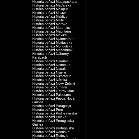
História peňazí Madagaskaru
História peňazí Maďarska
História peňazí Malajzie
História peňazí Malawi
História peňazí Maldivy
História peňazí Malty
História peňazí Maroka
História peňazí Maurícius
História peňazí Mauritánie
História peňazí Mexika
História peňazí Mjanmarska
História peňazí Moldavska
História peňazí Mongolska
História peňazí Mozambiku
História peňazí Náhorný
Karabach
História peňazí Namíbie
História peňazí Nemecka
História peňazí Nepálu
História peňazí Nigérie
História peňazí Nikaragua
História peňazí Nórska
História peňazí Nový Zéland
História peňazí Ománu
História peňazí Ostrov Man
História peňazí Pakistanu
História peňazí Papua Nová
Guinea
História peňazí Paraguaju
História peňazí Peru
História peňazí Podnesterska
História peňazí Poľska
História peňazí Portugalská
Guinea
História peňazí Portugalska
História peňazí Rakúska
História peňazí Rodézie