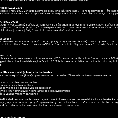
 peso (1811-1871)
vislosti v roku 1811 Venezuela zaviedla svoju prvú národnú menu - venezuelský peso. Táto men
očas tohto obdobia bola krajina súčasťou Veľkej Kolumbie (1819-1830), čo malo vplyv aj na jej 
ru (1871-2008)
avedený venezuelský bolívar, pomenovaný po národnom hrdinovi Simonovi Bolívarovi. Bolívar nah
 5 pesos. Táto mena prešla počas svojej existencie viacerými zmenami a obdobiami inflácie. V r
a k Latinskej menovej únii, čo viedlo k zavedeniu zlatého štandardu.
008-2018)
ácii bol v roku 2008 zavedený bolívar fuerte (VEF), ktorý nahradil pôvodný bolívar v pomere 1000:1
a cieľ stabilizovať menu a zjednodušiť finančné transakcie. Napriek tomu inflácia pokračovala 
 (od 2018)
la zavedená nová mena - bolívar soberano (VES), ktorá nahradila bolívar fuerte v pomere 100 
yperinfláciu, ktorá zasiahla krajinu. V roku 2021 bola vykonaná ďalšia denominácia, pri ktorej bo
y.
tafília venezuelských mincí a bankoviek
 a bankovky sú zaujímavým predmetom pre zberateľov. Zberatelia sa často zameriavajú na:
mince z obdobia prvej republiky
 obdobia pred hyperinfláciou
nce vydané pri špeciálnych príležitostiach
 vysokými nominálnymi hodnotami z obdobia hyperinflácie
če a vzácne varianty bankoviek
ôležité sledovať stav zachovania, najmä u starších exemplárov. Venezuelské mince a bankovky po
krajiny a jej ekonomické výzvy. Zaujímavosťou je, že niektorí ľudia vo Venezuele začali z bezcen
redmety ako kabelky či peňaženky, ktoré predávajú do zahraničia.
a venezuelskej meny