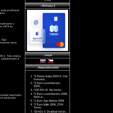
1.55€
.::Reklama 2
a bola používaná
menu.
radil peso v
oku 1879 sa
. Táto
a hodnota meny
.::Jazyk
000:1. Táto zmena
lo odstránených 6
.::Nejprodávanější
*3 Pesos Kuba 2004-6, Che
Guevara...
*2 Euro Lucembursko
2004,...
*100 Kčs III. Sto korún...
*2 Euro Luxembursko 2006,
núkajú fascinujúci
Henri a...
ných bankoviek
*1 Euro San Marino 2009
*2 Euro Itálie 2006, ZOH
Torino
*20 Kčs II. Dvadsať korún...