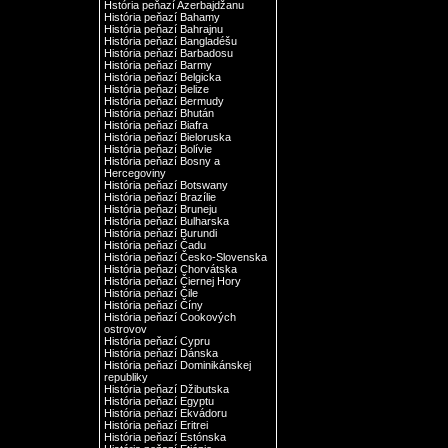
Hstória peňazí Azerbajdžanu
História peňazí Bahamy
História peňazí Bahrajnu
História peňazí Bangladéšu
História peňazí Barbadosu
História peňazí Barmy
História peňazí Belgicka
História peňazí Belize
História peňazí Bermudy
História peňazí Bhután
História peňazí Biafra
História peňazí Bieloruska
História peňazí Bolívie
História peňazí Bosny a
Hercegoviny
História peňazí Botswany
História peňazí Brazílie
História peňazí Bruneju
História peňazí Bulharska
História peňazí Burundi
História peňazí Čadu
História peňazí Česko-Slovenska
História peňazí Chorvátska
História peňazí Čiernej Hory
História peňazí Čile
História peňazí Číny
História peňazí Cookových
ostrovov
História peňazí Cypru
História peňazí Dánska
História peňazí Dominikánskej
republiky
História peňazí Džibutska
História peňazí Egyptu
História peňazí Ekvádoru
História peňazí Eritrei
História peňazí Estónska