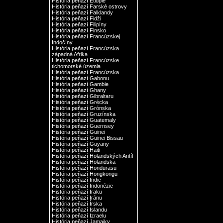
História peňazí Etiópie
História peňazí Farské ostrovy
História peňazí Falklandy
História peňazí Fidži
História peňazí Filipíny
História peňazí Finsko
História peňazí Francúzskej
Indočíny
História peňazí Francúzska
západná Afrika
História peňazí Francúzske
tichomorské územia
História peňazí Francúzska
História peňazí Gabonu
História peňazí Gambie
História peňazí Ghany
História peňazí Gibraltaru
História peňazí Grécka
História peňazí Grónska
História peňazí Gruzínska
História peňazí Guatemaly
História peňazí Guernsey
História peňazí Guinei
História peňazí Guinei Bissau
História peňazí Guyany
História peňazí Haiti
História peňazí Holandských Antíl
História peňazí Holandska
História peňazí Hondurasu
História peňazí Hongkongu
História peňazí Indie
História peňazí Indonézie
História peňazí Iraku
História peňazí Iránu
História peňazí Írska
História peňazí Islandu
História peňazí Izraelu
História peňazí Jamajky