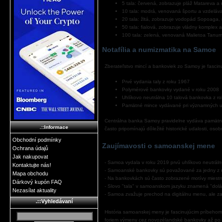
5 tala: červená, zobrazuje pláž Matareva 
10 tala: modrá, venovaná športu a vzdeláv
20 tala: žltá, zobrazuje vodopád Sopoaga
50 tala: fialová, zobrazuje vládny komplex 
100 tala: zelená, venovaná Malietoa Tanumafi
Notafília a numizmatika na Samoe
Zberateľstvo mincí a bankoviek zo Samoy je fascin
Prvé vydania taly z roku 1967
Polymérové bankovky vydané v roku 2008
Uhlíkovo neutrálna 10 talová bankovka z r
Pamätné mince vydávané pri významných u
Centrálna banka Samoy pravidelne vydáva pamätné 
.::Informace
často pripomínajú dôležité historické udalosti, os
Obchodní podmínky
Zaujímavosti o samoanskej mene
Ochrana údajů
Jak nakupovat
- Samoa vydala v roku 2019 prvú uhlíkovo neutrál
Kontaktujte nás!
- Samoanské bankovky sú považované za jedny z n
Mapa obchodu
- Na bankovkách sú často zobrazené motívy miestne
Dárkový kupón FAQ
- Slovo "tala" v samoanskom jazyku znamená "dolá
Nezasílat aktuality
- Samoa zvažuje prechod na digitálnu menu, ale za
.::Vyhledávaní
História samoanskej meny je fascinujúcim príbehom,
foriem výmeny cez novozélandské bankovky až po 