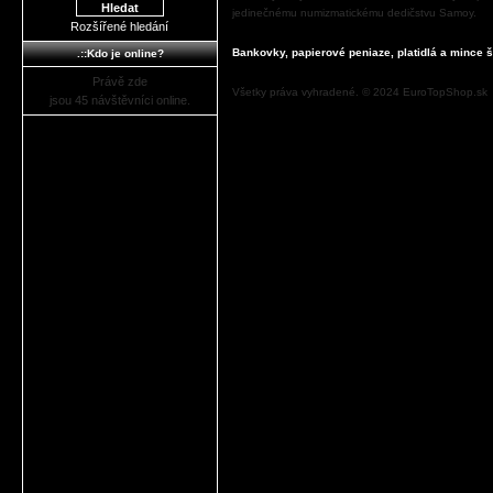
jedinečnému numizmatickému dedičstvu Samoy.
Rozšířené hledání
Bankovky, papierové peniaze, platidlá a mince š
.::Kdo je online?
Právě zde
Všetky práva vyhradené. © 2024 EuroTopShop.sk
jsou 45 návštěvníci online.