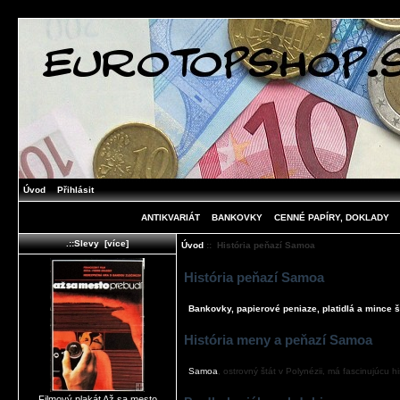
Úvod
Přihlásit
ANTIKVARIÁT
BANKOVKY
CENNÉ PAPÍRY, DOKLADY
.::Slevy [více]
Úvod
:: História peňazí Samoa
História peňazí Samoa
Bankovky, papierové peniaze, platidlá a mince š
História meny a peňazí Samoa
Samoa
, ostrovný štát v Polynézii, má fascinujúcu hi
Filmový plakát Až sa mesto