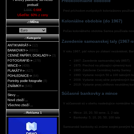
Predkoloniálne obdobie
prebudí
1.66€
0.66€
Pred príchodom európskych kolonizátorov používali
Ušetříte: 60% z ceny
Koloniálne obdobie (do 1967)
.::Měna
Počas koloniálneho obdobia Samoa používala nov
.::Kategorie
Zavedenie samoanskej taly (1967-
ANTIKVARIÁT->
(12)
BANKOVKY->
(6931)
V roku 1967, päť rokov po získaní nezávislosti, B
CENNÉ PAPÍRY, DOKLADY->
(3)
FOTOGRAFIE->
(278)
1967: Zavedenie samoanskej taly (WST)
1975: Prechod na plávajúci výmenný kurz
MINCE->
(409)
1985: Založenie Centrálnej banky Samoy
PLAKÁTY->
(427)
1990: Vydanie nových 50 a 100 talových b
POHLEDNICE->
(64)
2008: Vydanie novej série polymérových b
Portréty podle fotografie
(8)
2019: Vydanie prvej uhlíkovo neutrálnej ba
ZNÁMKY->
(640)
Súčasné bankovky a mince
Slevy ...
Nové zboží ...
V súčasnosti sú v obehu nasledujúce nominálne h
Všechno zboží ...
.::Reklama 1
Mince: 10, 20, 50 sene, 1, 2 tala
Bankovky: 5, 10, 20, 50, 100 tala
Samoanské bankovky sú známe svojimi pestrými farba