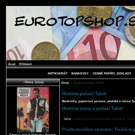
Úvod
Přihlásit
ANTIKVARIÁT
BANKOVKY
CENNÉ PAPÍRY, DOKLADY
.::Slevy [více]
Úvod
:: História peňazí Tahiti
História peňazí Tahiti
Bankovky, papierové peniaze, platidlá a mince Tah
História meny a peňazí Tahiti
Tahiti
, najväčší ostrov Francúzskej Polynézie, má bo
Predkoloniálne obdobie: Tradičné p
Filmový plakát Policajt v Beverly