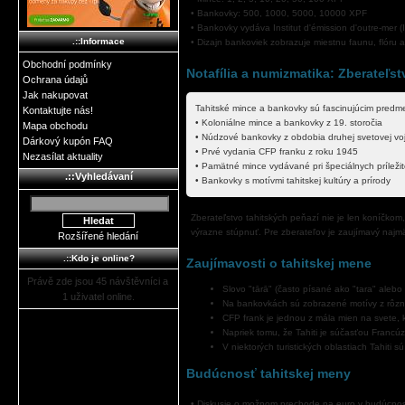
• Bankovky: 500, 1000, 5000, 10000 XPF
• Bankovky vydáva Institut d'émission d'outre-mer (
.::Informace
• Dizajn bankoviek zobrazuje miestnu faunu, flóru a
Obchodní podmínky
Notafília a numizmatika: Zberateľs
Ochrana údajů
Jak nakupovat
Tahitské mince a bankovky sú fascinujúcim predm
Kontaktujte nás!
• Koloniálne mince a bankovky z 19. storočia
Mapa obchodu
• Núdzové bankovky z obdobia druhej svetovej vo
Dárkový kupón FAQ
• Prvé vydania CFP franku z roku 1945
Nezasílat aktuality
• Pamätné mince vydávané pri špeciálnych príležit
.::Vyhledávaní
• Bankovky s motívmi tahitskej kultúry a prírody
Zberateľstvo tahitských peňazí nie je len koníčko
výrazne stúpnuť. Pre zberateľov je zaujímavý najmä
Rozšířené hledání
.::Kdo je online?
Zaujímavosti o tahitskej mene
Právě zde jsou 45 návštěvníci a
Slovo "tārā" (často písané ako "tara" alebo 
1 uživatel online.
Na bankovkách sú zobrazené motívy z rôznyc
CFP frank je jednou z mála mien na svete,
Napriek tomu, že Tahiti je súčasťou Franc
V niektorých turistických oblastiach Tahiti 
Budúcnosť tahitskej meny
• Diskusie o možnom prechode na euro v budúcnos