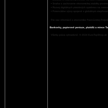
• Snaha o zachovanie ekonomickej stability pros
• Rozvoj digitálnych platobných systémov na ostro
• Potenciálne výzvy spojené s globálnym otepľova
Pre viac informácií o ekonomike Francúzskej Polyn
Bankovky, papierové peniaze, platidlá a mince Tah
Všetky práva vyhradené. © 2024 EuroTopShop.sk