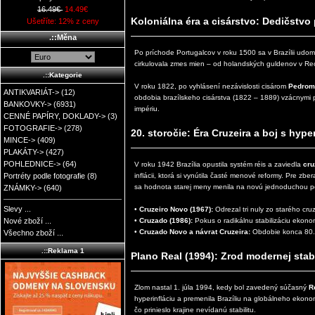
16.49€
14.49€
Koloniálna éra a cisárstvo: Dedičstvo
Ušetříte: 12% z ceny
.::Měna
Po príchode Portugalcov v roku 1500 sa v Brazílii udo
cirkulovala zmes mien – od holandských guldenov v Rec
.::Kategorie
V roku 1822, po vyhlásení nezávislosti cisárom
Pedrom 
ANTIKVARIÁT->
(12)
obdobia brazílskeho cisárstva (1822 – 1889) vzácnymi
BANKOVKY->
(6931)
impériu.
CENNÉ PAPÍRY, DOKLADY->
(3)
FOTOGRAFIE->
(278)
20. storočie: Éra Cruzeira a boj s hype
MINCE->
(409)
PLAKÁTY->
(427)
POHLEDNICE->
(64)
V roku 1942 Brazília opustila systém réis a zaviedla
cru
inflácii, ktorá si vynútila časté menové reformy. Pre z
Portréty podle fotografie
(8)
sa hodnota starej meny menila na novú jednoduchou p
ZNÁMKY->
(640)
Slevy ...
•
Cruzeiro Novo (1967):
Odrezal tri nuly zo starého cruz
•
Cruzado (1986):
Pokus o radikálnu stabilizáciu ekono
Nové zboží ...
•
Cruzado Novo a návrat Cruzeira:
Obdobie konca 80. a
Všechno zboží ...
.::Reklama 1
Plano Real (1994): Zrod modernej stabi
Zlom nastal 1. júla 1994, kedy bol zavedený súčasný
R
hyperinfláciu a premenila Brazíliu na globálneho ekon
čo prinieslo krajine nevídanú stabilitu.