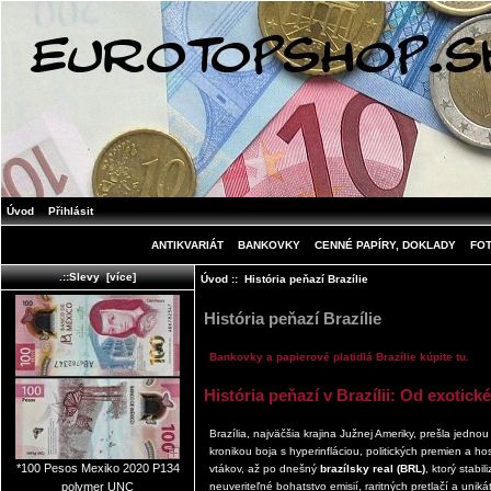
Úvod
Přihlásit
ANTIKVARIÁT
BANKOVKY
CENNÉ PAPÍRY, DOKLADY
FO
.::Slevy [více]
Úvod
:: História peňazí Brazílie
História peňazí Brazílie
Bankovky a papierové platidlá Brazílie kúpite tu.
História peňazí v Brazílii: Od exotick
Brazília, najväčšia krajina Južnej Ameriky, prešla jednou
kronikou boja s hyperinfláciou, politických premien a h
*100 Pesos Mexiko 2020 P134
vtákov, až po dnešný
brazílsky real (BRL)
, ktorý stabi
neuveriteľné bohatstvo emisií, raritných pretlačí a uniká
polymer UNC