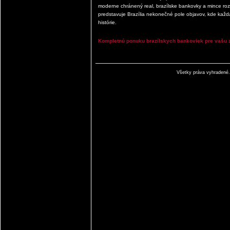
moderne chránený real, brazílske bankovky a mince rozp
predstavuje Brazília nekonečné pole objavov, kde každ
histórie.
Kompletnú ponuku brazílskych bankoviek pre vašu z
Všetky práva vyhradené