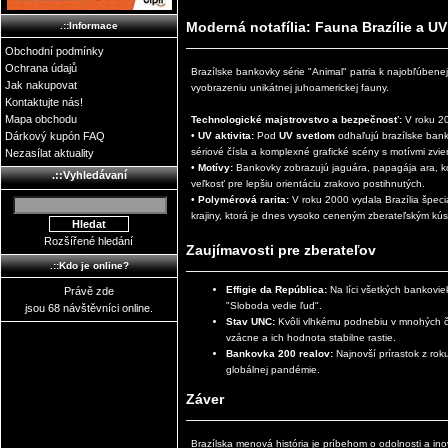
Moderná notafília: Fauna Brazílie a U
.::Informace
Obchodní podmínky
Ochrana údajů
Brazílske bankovky série "Animal" patria k najobľúbene
Jak nakupovat
vyobrazeniu unikátnej juhoamerickej fauny.
Kontaktujte nás!
Mapa obchodu
Technologické majstrovstvo a bezpečnosť:
V roku 201
Dárkový kupón FAQ
•
UV aktivita:
Pod
UV svetlom
odhaľujú brazílske bank
sériové čísla a komplexné grafické scény s motívmi zvier
Nezasílat aktuality
•
Motívy:
Bankovky zobrazujú jaguára, papagája ara, ko
.::Vyhledávaní
veľkosť pre lepšiu orientáciu zrakovo postihnutých.
•
Polymérová rarita:
V roku 2000 vydala Brazília špec
krajiny, ktorá je dnes vysoko ceneným zberateľským kú
Rozšířené hledání
Zaujímavosti pre zberateľov
.::Kdo je online?
Effigie da República:
Na líci všetkých bankovie
Právě zde
"Sloboda vedie ľud".
jsou 68 návštěvníci online.
Stav UNC:
Kvôli vlhkému podnebiu v mnohých č
vzácne a ich hodnota stabilne rastie.
Bankovka 200 realov:
Najnovší prírastok z ro
globálnej pandémie.
Záver
Brazílska menová história je príbehom o odolnosti a inov