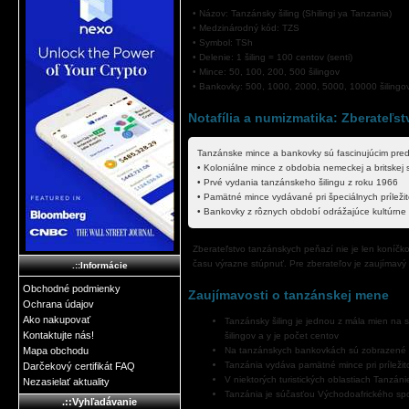
• Názov: Tanzánsky šiling (Shilingi ya Tanzania)
• Medzinárodný kód: TZS
• Symbol: TSh
• Delenie: 1 šiling = 100 centov (senti)
• Mince: 50, 100, 200, 500 šilingov
• Bankovky: 500, 1000, 2000, 5000, 10000 šilingo
Notafília a numizmatika: Zberateľs
Tanzánske mince a bankovky sú fascinujúcim pre
• Koloniálne mince z obdobia nemeckej a britskej 
• Prvé vydania tanzánskeho šilingu z roku 1966
• Pamätné mince vydávané pri špeciálnych príležit
• Bankovky z rôznych období odrážajúce kultúrne a
Zberateľstvo tanzánskych peňazí nie je len koníčk
času výrazne stúpnuť. Pre zberateľov je zaujímavý n
.::Informácie
Obchodné podmienky
Zaujímavosti o tanzánskej mene
Ochrana údajov
Ako nakupovať
Tanzánsky šiling je jednou z mála mien na s
Kontaktujte nás!
šilingov a y je počet centov
Mapa obchodu
Na tanzánskych bankovkách sú zobrazené v
Tanzánia vydáva pamätné mince pri príležito
Darčekový certifikát FAQ
V niektorých turistických oblastiach Tanzán
Nezasielať aktuality
Tanzánia je súčasťou Východoafrického spo
.::Vyhľadávanie