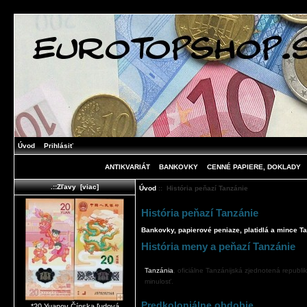
Úvod
Prihlásiť
ANTIKVARIÁT
BANKOVKY
CENNÉ PAPIERE, DOKLADY
.::Zľavy [viac]
Úvod
:: História peňazí Tanzánie
História peňazí Tanzánie
Bankovky, papierové peniaze, platidlá a mince Ta
História meny a peňazí Tanzánie
Tanzánia
, oficiálne Tanzánijská zjednotená republi
minulosť.
Predkoloniálne obdobie
*20 Yuanov Čínska ľudová