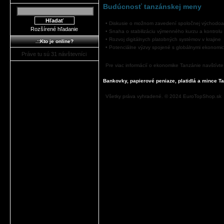
Budúcnosť tanzánskej meny
• Diskusie o možnom zavedení spoločnej východoaf
Rozšírené hľadanie
• Snaha o stabilizáciu výmenného kurzu a kontrolu i
• Rozvoj digitálnych platobných systémov v krajine
.::Kto je online?
• Potenciálne výzvy spojené s globálnymi ekonomic
Práve tu sú 31 návštevníci
Pre viac informácií o ekonomike Tanzánie navštívt
Bankovky, papierové peniaze, platidlá a mince Ta
Všetky práva vyhradené. © 2024 EuroTopShop.sk