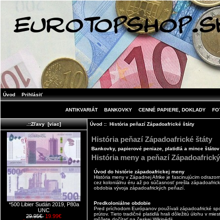
Úvod
Prihlásiť
ANTIKVARIÁT
BANKOVKY
CENNÉ PAPIERE, DOKLADY
FO
Úvod
:: História peňazí Západoafrické štáty
.::Zľavy [viac]
História peňazí Západoafrické štáty
Bankovky, papierové peniaze, platidlá a mince štátov
História meny a peňazí Západoafrický
Úvod do histórie západoafrickej meny
História meny v Západnej Afrike je fascinujúcim odraz
cez koloniálnu éru až po súčasnosť prešla západoafric
obdobia vývoja západoafrických peňazí.
Predkoloniálne obdobie
*500 Libier Sudán 2019, P80a
Pred príchodom Európanov používali západoafrické spolo
UNC
prútov. Tieto tradičné platidlá hrali dôležitú úlohu v m
29.95€
19.99€
môžete dočítať na
českej Wikipédii
.