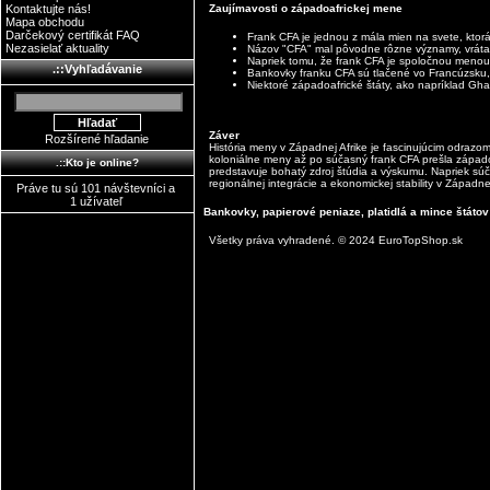
Kontaktujte nás!
Zaujímavosti o západoafrickej mene
Mapa obchodu
Darčekový certifikát FAQ
Frank CFA je jednou z mála mien na svete, ktorá
Nezasielať aktuality
Názov "CFA" mal pôvodne rôzne významy, vrátan
Napriek tomu, že frank CFA je spoločnou menou,
.::Vyhľadávanie
Bankovky franku CFA sú tlačené vo Francúzsku, 
Niektoré západoafrické štáty, ako napríklad Gh
Záver
Rozšírené hľadanie
História meny v Západnej Afrike je fascinujúcim odrazom
koloniálne meny až po súčasný frank CFA prešla západ
.::Kto je online?
predstavuje bohatý zdroj štúdia a výskumu. Napriek s
regionálnej integrácie a ekonomickej stability v Západnej
Práve tu sú 101 návštevníci a
1 užívateľ
Bankovky, papierové peniaze, platidlá a mince štátov
Všetky práva vyhradené. © 2024 EuroTopShop.sk