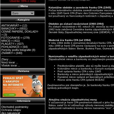
Ušetríte: 33% z ceny
.::Mena
Koloniálne obdobie a zavedenie franku CFA (1945)
Počas koloniálneho obdobia zaviedli európske mocnosti 
v roku 1945 frank CFA (Franc des Colonies Françaises 
bol používaný vo francúzskych kolóniách v Západnej a S
.::Kategórie
Obdobie po získaní nezávislosti (1960-1994)
ANTIKVARIÁT->
(12)
Po získaní nezávislosti v 60. rokoch 20. storočia sa m
BANKOVKY->
(6931)
1962 bola založená Centrálna banka západoafrických š
CENNÉ PAPIERE, DOKLADY-
členské štáty Západoafrickej menovej únie (UEMOA). Vi
>
(3)
FOTOGRAFIE->
(278)
Moderná éra franku CFA (od 1994)
MINCE->
(411)
V roku 1994 došlo k významnej devalvácii franku CFA, 
PLAGÁTY->
(427)
roku 1999 je frank CFA pevne naviazaný na euro v pom
POHĽADNICE->
(64)
západoafrických štátov: Benin, Burkina Faso, Guinea-Bi
Portréty podľa fotografie
(8)
ZNÁMKY->
(640)
Numizmatika a notafília západoafrických mincí a ba
Západoafrické mince a bankovky sú zaujímavým predmet
Zľavy ...
Nový tovar ...
Všetok tovar ...
Predkoloniálne platidlá, ako sú mušle kauri a zl
Koloniálne mince a bankovky z rôznych európs
.::Reklama
Prvé vydania franku CFA z roku 1945
Bankovky a mince jednotlivých západoafrických š
Pamätné mince vydané pri špeciálnych príležito
Rôzne série franku CFA vydané BCEAO
Zaujímavosťou pre zberateľov je, že bankovky franku CF
symboly jednotlivých krajín.
Aktuálna situácia západoafrickej meny
.::Informácie
V súčasnosti je frank CFA predmetom diskusií o jeho bu
štátov, zatiaľ čo iní zdôrazňujú výhody menovej stabili
Obchodné podmienky
budúcnosti nahradený novou menou nazvanou "eco", al
Ochrana údajov
Ako nakupovať