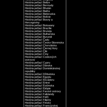
História peňazí Belize
História peňazí Bermudy
História peňazí Bhután
História peňazí Biafra
História peňazí Bieloruska
História peňazí Bolívie
História peňazí Bosny a
Hercegoviny
História peňazí Botswany
História peňazí Brazílie
História peňazí Bruneju
História peňazí Bulharska
História peňazí Burundi
História peňazí Čadu
História peňazí Česko-Slovenska
História peňazí Chorvátska
História peňazí Čiernej Hory
História peňazí Čile
História peňazí Číny
História peňazí Cookových
ostrovov
História peňazí Cypru
História peňazí Dánska
História peňazí Dominikánskej
republiky
História peňazí Džibutska
História peňazí Egyptu
História peňazí Ekvádoru
História peňazí Eritrei
História peňazí Estónska
História peňazí Etiópie
História peňazí Farské ostrovy
História peňazí Falklandy
História peňazí Fidži
História peňazí Filipíny
História peňazí Finsko
História peňazí Francúzskej