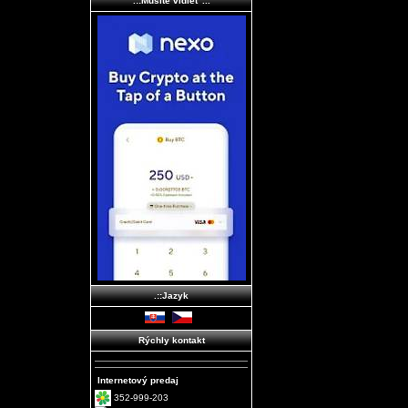
.::Musíte vidieť ...
.::Jazyk
Rýchly kontakt
Internetový predaj
352-999-203