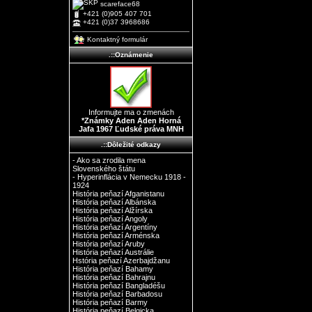
scareface68
+421 (0)905 407 701
+421 (0)37 3968686
Kontaktný formulár
.::Oznámenie
Informujte ma o zmenách
*Známky Aden Aden Horná
Jafa 1967 Ľudské práva MNH
.::Dôležité odkazy
- Ako sa zrodila mena
Slovenského štátu
- Hyperinflácia v Nemecku 1918 -
1924
História peňazí Afganistanu
História peňazí Albánska
História peňazí Alžírska
História peňazí Angoly
História peňazí Argentíny
História peňazí Arménska
História peňazí Aruby
História peňazí Austrálie
Hstória peňazí Azerbajdžanu
História peňazí Bahamy
História peňazí Bahrajnu
História peňazí Bangladéšu
História peňazí Barbadosu
História peňazí Barmy
História peňazí Belgicka