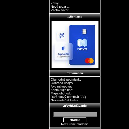
Zľavy ...
Nový tovar ...
Všetok tovar ...
.::Reklama
.::Informácie
Obchodné podmienky
Ochrana údajov
Ako nakupovať
Kontaktujte nás!
Mapa obchodu
Darčekový certifikát FAQ
Nezasielať aktuality
.::Vyhľadávanie
Rozšírené hľadanie