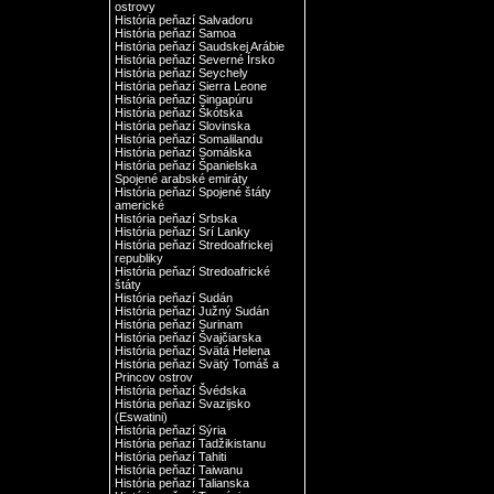
ostrovy
História peňazí Salvadoru
História peňazí Samoa
História peňazí Saudskej Arábie
História peňazí Severné Írsko
História peňazí Seychely
História peňazí Sierra Leone
História peňazí Singapúru
História peňazí Škótska
História peňazí Slovinska
História peňazí Somalilandu
História peňazí Somálska
História peňazí Španielska
Spojené arabské emiráty
História peňazí Spojené štáty
americké
História peňazí Srbska
História peňazí Srí Lanky
História peňazí Stredoafrickej
republiky
História peňazí Stredoafrické
štáty
História peňazí Sudán
História peňazí Južný Sudán
História peňazí Surinam
História peňazí Švajčiarska
História peňazí Svätá Helena
História peňazí Svätý Tomáš a
Princov ostrov
História peňazí Švédska
História peňazí Svazijsko
(Eswatini)
História peňazí Sýria
História peňazí Tadžikistanu
História peňazí Tahiti
História peňazí Taiwanu
História peňazí Talianska