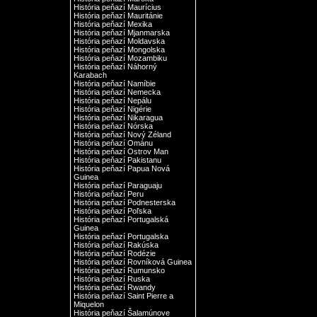
História peňazí Maurícius
História peňazí Mauritánie
História peňazí Mexika
História peňazí Mjanmarska
História peňazí Moldavska
História peňazí Mongolska
História peňazí Mozambiku
História peňazí Náhorný
Karabach
História peňazí Namíbie
História peňazí Nemecka
História peňazí Nepálu
História peňazí Nigérie
História peňazí Nikaragua
História peňazí Nórska
História peňazí Nový Zéland
História peňazí Ománu
História peňazí Ostrov Man
História peňazí Pakistanu
História peňazí Papua Nová
Guinea
História peňazí Paraguaju
História peňazí Peru
História peňazí Podnesterska
História peňazí Poľska
História peňazí Portugalská
Guinea
História peňazí Portugalska
História peňazí Rakúska
História peňazí Rodézie
História peňazí Rovníková Guinea
História peňazí Rumunsko
História peňazí Ruska
História peňazí Rwandy
História peňazí Saint Pierre a
Miquelon
História peňazí Šalamúnove