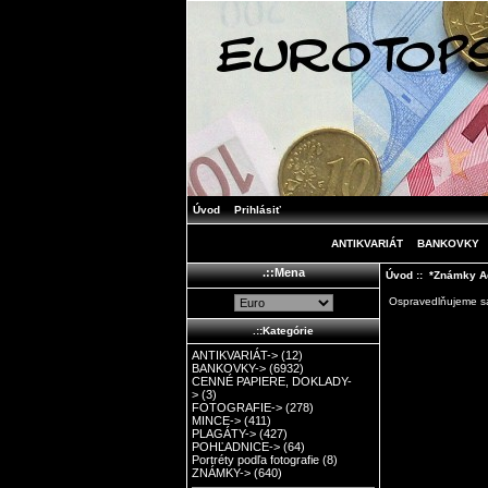
Úvod
Prihlásiť
ANTIKVARIÁT
BANKOVKY
.::Mena
Úvod
:: *Známky A
Ospravedlňujeme sa,
.::Kategórie
ANTIKVARIÁT->
(12)
BANKOVKY->
(6932)
CENNÉ PAPIERE, DOKLADY-
>
(3)
FOTOGRAFIE->
(278)
MINCE->
(411)
PLAGÁTY->
(427)
POHĽADNICE->
(64)
Portréty podľa fotografie
(8)
ZNÁMKY->
(640)