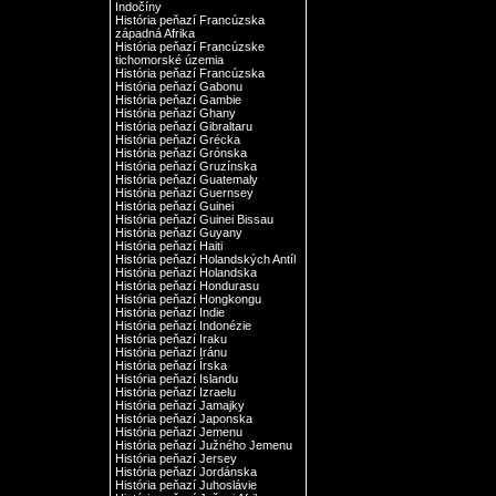
Indočíny
História peňazí Francúzska
západná Afrika
História peňazí Francúzske
tichomorské územia
História peňazí Francúzska
História peňazí Gabonu
História peňazí Gambie
História peňazí Ghany
História peňazí Gibraltaru
História peňazí Grécka
História peňazí Grónska
História peňazí Gruzínska
História peňazí Guatemaly
História peňazí Guernsey
História peňazí Guinei
História peňazí Guinei Bissau
História peňazí Guyany
História peňazí Haiti
História peňazí Holandských Antíl
História peňazí Holandska
História peňazí Hondurasu
História peňazí Hongkongu
História peňazí Indie
História peňazí Indonézie
História peňazí Iraku
História peňazí Iránu
História peňazí Írska
História peňazí Islandu
História peňazí Izraelu
História peňazí Jamajky
História peňazí Japonska
História peňazí Jemenu
História peňazí Južného Jemenu
História peňazí Jersey
História peňazí Jordánska
História peňazí Juhoslávie