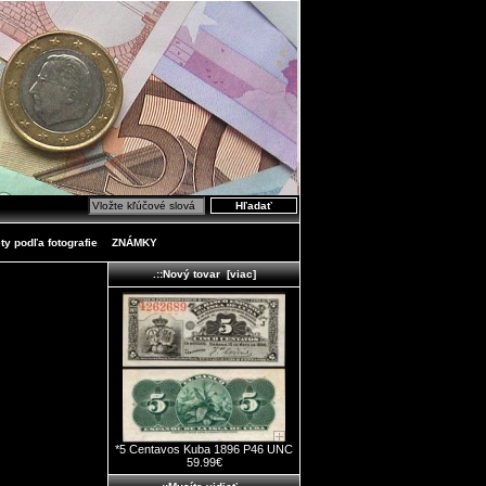
ty podľa fotografie
ZNÁMKY
.::Nový tovar [viac]
*5 Centavos Kuba 1896 P46 UNC
59.99€