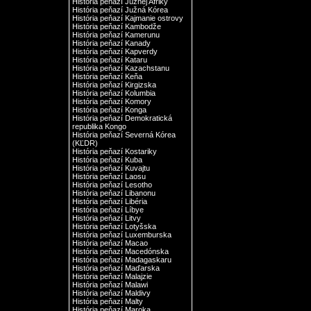
História peňazí Južnej Afriky
História peňazí Južná Kórea
História peňazí Kajmanie ostrovy
História peňazí Kambodže
História peňazí Kamerunu
História peňazí Kanady
História peňazí Kapverdy
História peňazí Kataru
História peňazí Kazachstanu
História peňazí Keňa
História peňazí Kirgizska
História peňazí Kolumbia
História peňazí Komory
História peňazí Konga
História peňazí Demokratická
republika Kongo
História peňazí Severná Kórea
(KĽDR)
História peňazí Kostariky
História peňazí Kuba
História peňazí Kuvajtu
História peňazí Laosu
História peňazí Lesotho
História peňazí Libanonu
História peňazí Libéria
História peňazí Líbye
História peňazí Litvy
História peňazí Lotyšska
História peňazí Luxemburska
História peňazí Macao
História peňazí Macedónska
História peňazí Madagaskaru
História peňazí Maďarska
História peňazí Malajzie
História peňazí Malawi
História peňazí Maldivy
História peňazí Malty
História peňazí Maroka