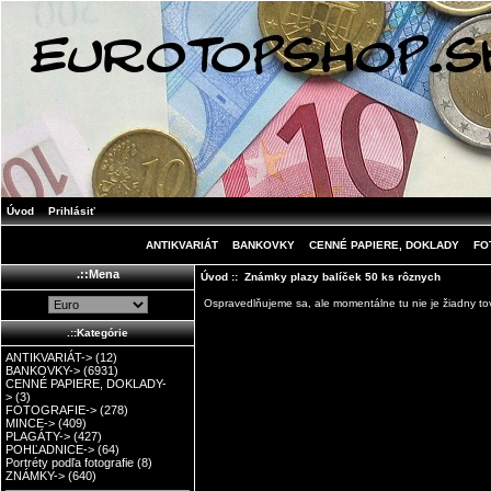
Úvod
Prihlásiť
ANTIKVARIÁT
BANKOVKY
CENNÉ PAPIERE, DOKLADY
FO
.::Mena
Úvod
:: Známky plazy balíček 50 ks rôznych
Ospravedlňujeme sa, ale momentálne tu nie je žiadny tov
.::Kategórie
ANTIKVARIÁT->
(12)
BANKOVKY->
(6931)
CENNÉ PAPIERE, DOKLADY-
>
(3)
FOTOGRAFIE->
(278)
MINCE->
(409)
PLAGÁTY->
(427)
POHĽADNICE->
(64)
Portréty podľa fotografie
(8)
ZNÁMKY->
(640)