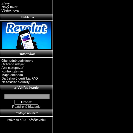
Zľavy ...
Nový tovar ...
Všetok tovar ...
.::Reklama
.::Informácie
Obchodné podmienky
Ochrana údajov
Ako nakupovať
Kontaktujte nás!
Mapa obchodu
Darčekový certifikát FAQ
Nezasielať aktuality
.::Vyhľadávanie
Rozšírené hľadanie
.::Kto je online?
Práve tu sú 31 návštevníci