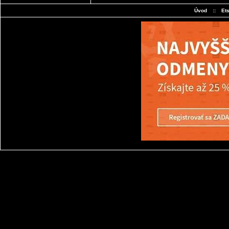
Úvod
::
Et