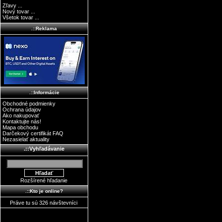
Zľavy ...
Nový tovar ...
Všetok tovar ...
.::Reklama
.::Informácie
Obchodné podmienky
Ochrana údajov
Ako nakupovať
Kontaktujte nás!
Mapa obchodu
Darčekový certifikát FAQ
Nezasielať aktuality
.::Vyhľadávanie
Rozšírené hľadanie
.::Kto je online?
Práve tu sú 326 návštevníci