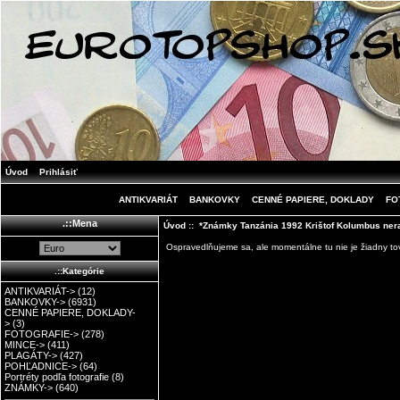
Úvod
Prihlásiť
ANTIKVARIÁT
BANKOVKY
CENNÉ PAPIERE, DOKLADY
FO
.::Mena
Úvod
:: *Známky Tanzánia 1992 Krištof Kolumbus nera
Ospravedlňujeme sa, ale momentálne tu nie je žiadny tov
.::Kategórie
ANTIKVARIÁT->
(12)
BANKOVKY->
(6931)
CENNÉ PAPIERE, DOKLADY-
>
(3)
FOTOGRAFIE->
(278)
MINCE->
(411)
PLAGÁTY->
(427)
POHĽADNICE->
(64)
Portréty podľa fotografie
(8)
ZNÁMKY->
(640)