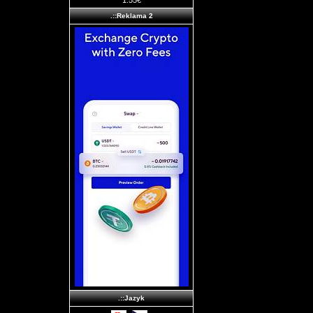
1.55€
.::Reklama 2
.::Jazyk