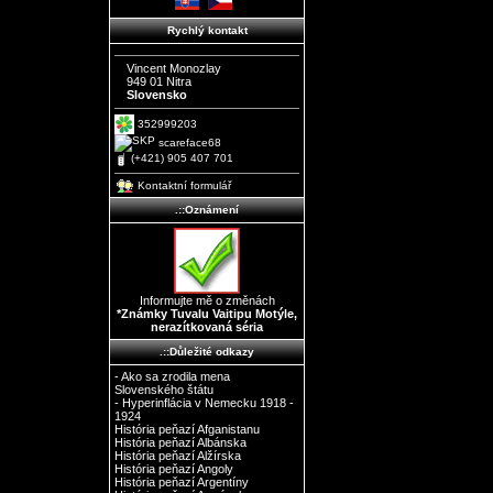
Rychlý kontakt
Vincent Monozlay
949 01 Nitra
Slovensko
352999203
scareface68
(+421) 905 407 701
Kontaktní formulář
.::Oznámení
Informujte mě o změnách
*Známky Tuvalu Vaitipu Motýle,
nerazítkovaná séria
.::Důležité odkazy
- Ako sa zrodila mena
Slovenského štátu
- Hyperinflácia v Nemecku 1918 -
1924
História peňazí Afganistanu
História peňazí Albánska
História peňazí Alžírska
História peňazí Angoly
História peňazí Argentíny