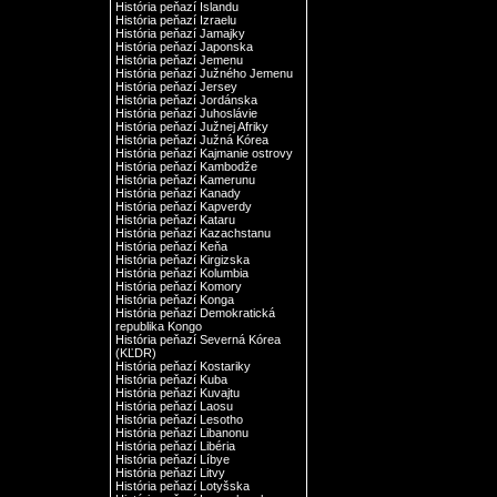
História peňazí Islandu
História peňazí Izraelu
História peňazí Jamajky
História peňazí Japonska
História peňazí Jemenu
História peňazí Južného Jemenu
História peňazí Jersey
História peňazí Jordánska
História peňazí Juhoslávie
História peňazí Južnej Afriky
História peňazí Južná Kórea
História peňazí Kajmanie ostrovy
História peňazí Kambodže
História peňazí Kamerunu
História peňazí Kanady
História peňazí Kapverdy
História peňazí Kataru
História peňazí Kazachstanu
História peňazí Keňa
História peňazí Kirgizska
História peňazí Kolumbia
História peňazí Komory
História peňazí Konga
História peňazí Demokratická
republika Kongo
História peňazí Severná Kórea
(KĽDR)
História peňazí Kostariky
História peňazí Kuba
História peňazí Kuvajtu
História peňazí Laosu
História peňazí Lesotho
História peňazí Libanonu
História peňazí Libéria
História peňazí Líbye
História peňazí Litvy
História peňazí Lotyšska