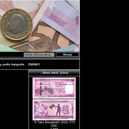
y podle fotografie
ZNÁMKY
.::Nové zboží [více]
*5 Taka Bangladéš 2026, P75
UNC