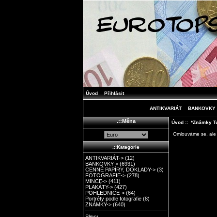
Úvod
Přihlásit
ANTIKVARIÁT
BANKOVKY
.::Měna
Úvod
:: *Známky Tu
Omlouváme se, ale
.::Kategorie
ANTIKVARIÁT->
(12)
BANKOVKY->
(6931)
CENNÉ PAPÍRY, DOKLADY->
(3)
FOTOGRAFIE->
(278)
MINCE->
(411)
PLAKÁTY->
(427)
POHLEDNICE->
(64)
Portréty podle fotografie
(8)
ZNÁMKY->
(640)
Slevy ...