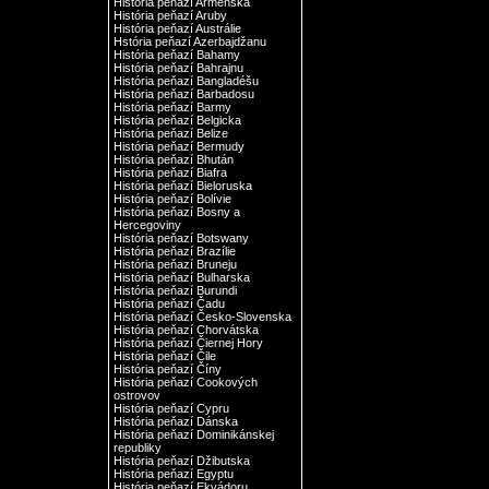
História peňazí Arménska
História peňazí Aruby
História peňazí Austrálie
Hstória peňazí Azerbajdžanu
História peňazí Bahamy
História peňazí Bahrajnu
História peňazí Bangladéšu
História peňazí Barbadosu
História peňazí Barmy
História peňazí Belgicka
História peňazí Belize
História peňazí Bermudy
História peňazí Bhután
História peňazí Biafra
História peňazí Bieloruska
História peňazí Bolívie
História peňazí Bosny a
Hercegoviny
História peňazí Botswany
História peňazí Brazílie
História peňazí Bruneju
História peňazí Bulharska
História peňazí Burundi
História peňazí Čadu
História peňazí Česko-Slovenska
História peňazí Chorvátska
História peňazí Čiernej Hory
História peňazí Čile
História peňazí Číny
História peňazí Cookových
ostrovov
História peňazí Cypru
História peňazí Dánska
História peňazí Dominikánskej
republiky
História peňazí Džibutska
História peňazí Egyptu
História peňazí Ekvádoru