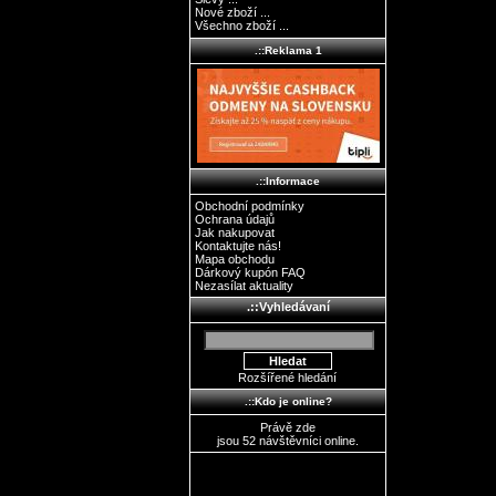
Nové zboží ...
Všechno zboží ...
.::Reklama 1
.::Informace
Obchodní podmínky
Ochrana údajů
Jak nakupovat
Kontaktujte nás!
Mapa obchodu
Dárkový kupón FAQ
Nezasílat aktuality
.::Vyhledávaní
Rozšířené hledání
.::Kdo je online?
Právě zde
jsou 52 návštěvníci online.