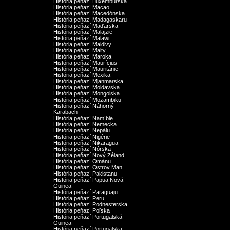
História peňazí Luxemburska
História peňazí Macao
História peňazí Macedónska
História peňazí Madagaskaru
História peňazí Maďarska
História peňazí Malajzie
História peňazí Malawi
História peňazí Maldivy
História peňazí Malty
História peňazí Maroka
História peňazí Maurícius
História peňazí Mauritánie
História peňazí Mexika
História peňazí Mjanmarska
História peňazí Moldavska
História peňazí Mongolska
História peňazí Mozambiku
História peňazí Náhorný
Karabach
História peňazí Namíbie
História peňazí Nemecka
História peňazí Nepálu
História peňazí Nigérie
História peňazí Nikaragua
História peňazí Nórska
História peňazí Nový Zéland
História peňazí Ománu
História peňazí Ostrov Man
História peňazí Pakistanu
História peňazí Papua Nová
Guinea
História peňazí Paraguaju
História peňazí Peru
História peňazí Podnesterska
História peňazí Poľska
História peňazí Portugalská
Guinea
História peňazí Portugalska