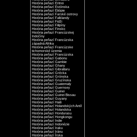
História peňazí Eritrei
História peňazí Estónska
História peňazí Etiópie
História peňazí Farské ostrovy
História peňazí Falklandy
História peňazí Fidži
História peňazí Filipíny
História peňazí Finsko
História peňazí Francúzskej
Indočíny
História peňazí Francúzska
západná Afrika
História peňazí Francúzske
tichomorské územia
História peňazí Francúzska
História peňazí Gabonu
História peňazí Gambie
História peňazí Ghany
História peňazí Gibraltaru
História peňazí Grécka
História peňazí Grónska
História peňazí Gruzínska
História peňazí Guatemaly
História peňazí Guernsey
História peňazí Guinei
História peňazí Guinei Bissau
História peňazí Guyany
História peňazí Haiti
História peňazí Holandských Antíl
História peňazí Holandska
História peňazí Hondurasu
História peňazí Hongkongu
História peňazí Indie
História peňazí Indonézie
História peňazí Iraku
História peňazí Iránu
História peňazí Írska