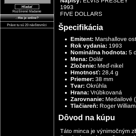
Nápisy:
ELVIS PRESLEY
1993
Rozšírené hľadanie
FIVE DOLLARS
.::Kto je online?
Špecifikácia
Práve tu sú 20 návštevníci
Emitent:
Marshallove os
Rok vydania:
1993
Nominálna hodnota:
5 d
Mena:
Dolár
Zloženie:
Meď-nikel
Hmotnosť:
28,4 g
Priemer:
38 mm
Tvar:
Okrúhla
Hrana:
Vrúbkovaná
Zarovnanie:
Medailové (
Tlačiareň:
Roger William
Dôvod na kúpu
Táto minca je výnimočným z