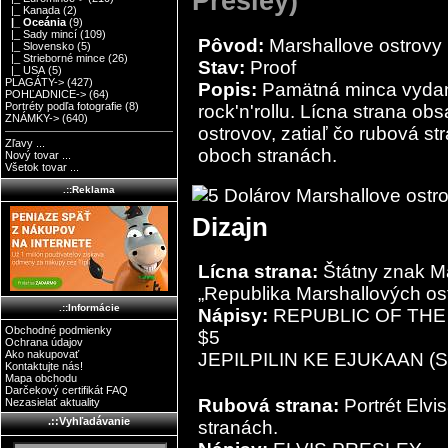
Presley)
|_ Kanada
(2)
|_ Oceánia
(9)
|_ Sady mincí
(109)
Pôvod:
Marshallove ostrovy
|_ Slovensko
(5)
|_ Strieborné mince
(26)
Stav:
Proof
|_ USA
(5)
PLAGÁTY->
(427)
Popis:
Pamätná minca vydan
POHĽADNICE->
(64)
Portréty podľa fotografie
(8)
rock'n'rollu. Lícna strana o
ZNÁMKY->
(640)
ostrovov, zatiaľ čo rubová st
Zľavy ...
oboch stranách.
Nový tovar ...
Všetok tovar ...
.::Reklama
Dizajn
Lícna strana:
Štátny znak Ma
„Republika Marshallových os
.::Informácie
Nápisy:
REPUBLIC OF THE
Obchodné podmienky
$5
Ochrana údajov
Ako nakupovať
JEPILPILIN KE EJUKAAN (Spo
Kontaktujte nás!
Mapa obchodu
Darčekový certifikát FAQ
Rubová strana:
Portrét Elvi
Nezasielať aktuality
.::Vyhľadávanie
stranách.