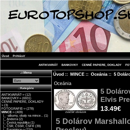
Úvod
Prihlásiť
ANTIKVARIÁT
BANKOVKY
CENNÉ PAPIERE, DOKLADY
FO
.::Mena
Úvod
::
MINCE
::
Oceánia
:: 5 Dolár
Oceánia
.::Kategórie
5 Doláro
ANTIKVARIÁT->
(12)
Elvis Pr
BANKOVKY->
(6931)
CENNÉ PAPIERE, DOKLADY-
>
(3)
13.49€
FOTOGRAFIE->
(278)
zväčšiť obrázok
MINCE
->
(409)
|_ -albumy, obaly na mince...
(1)
5 Dolárov Marshallo
|_ Andorra
(2)
|_ Česká republika
(1)
|_ ČSR, ČSSR, ČSFR
(39)
|_ Euromince->
(210)