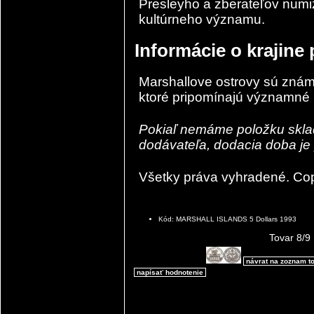
Presleyho a zberateľov numiz
kultúrneho významu.
Informácie o krajine
Marshallove ostrovy
sú známe
ktoré pripomínajú významné hi
Pokiaľ nemáme položku skl
dodávateľa, dodacia doba je 
Všetky práva vyhradené. Co
Kód: MARSHALL ISLANDS 5 Dollars 1993
Tovar 8/9
návrat na zoznam t
napísať hodnotenie