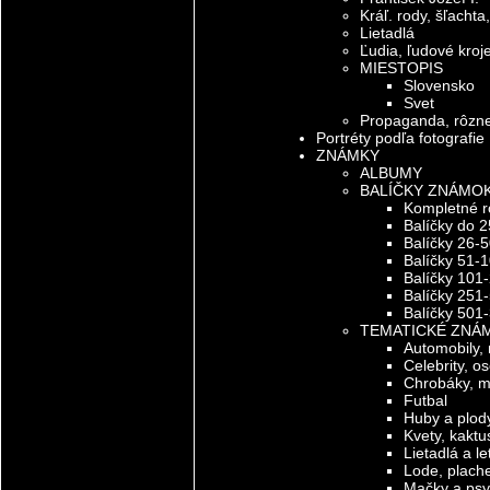
Kráľ. rody, šľachta
Lietadlá
Ľudia, ľudové kroje
MIESTOPIS
Slovensko
Svet
Propaganda, rôzn
Portréty podľa fotografie
ZNÁMKY
ALBUMY
BALÍČKY ZNÁMO
Kompletné r
Balíčky do 2
Balíčky 26-5
Balíčky 51-
Balíčky 101
Balíčky 251
Balíčky 501
TEMATICKÉ ZNÁ
Automobily,
Celebrity, o
Chrobáky, m
Futbal
Huby a plod
Kvety, kaktus
Lietadlá a le
Lode, plach
Mačky a psy