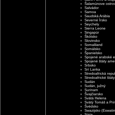
Šalamúnove ostro
Salvádor
Samoa
Saudská Arábia
Severné Írsko
Seychely
Sierra Leone
Singapúr
Škótsko
Slovinsko
Somaliland
Somálsko
Španielsko
Spojené arabské e
Spojené štáty ame
Srbsko
Srí Lanka
Stredoafrická repu
Stredoafrické štáty
Sudán
Sudán, južný
Surinam
Švajčiarsko
Svätá Helena
Svätý Tomáš a Pri
Švédsko
Swazijsko (Eswatin
Sýria