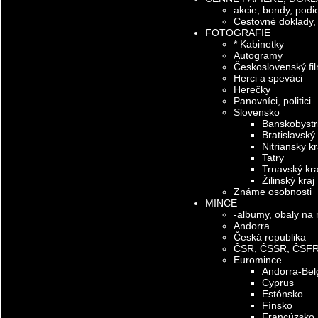
akcie, bondy, podiel
Cestovné doklady,
FOTOGRAFIE
* Kabinetky
Autogramy
Československý fi
Herci a speváci
Herečky
Panovníci, politici
Slovensko
Banskobystri
Bratislavský 
Nitriansky kr
Tatry
Trnavský kra
Žilinský kraj
Známe osobnosti
MINCE
-albumy, obaly na 
Andorra
Česká republika
ČSR, ČSSR, ČSF
Euromince
Andorra-Bel
Cyprus
Estónsko
Fínsko
Francúzsko