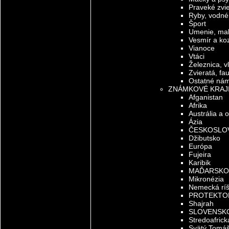
Praveké zvie
Ryby, vodné
Šport
Umenie, mal
Vesmír a ko
Vianoce
Vtáci
Železnica, v
Zvieratá, fa
Ostatné ná
ZNÁMKOVÉ KRAJ
Afganistan
Afrika
Austrália a 
Ázia
ČESKOSLO
Džibutsko
Európa
Fujeira
Karibik
MAĎARSKO
Mikronézia
Nemecká rí
PROTEKTO
Shajrah
SLOVENSK
Stredoafrick
Svätý Tomáš