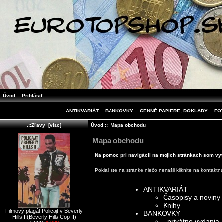
Úvod
Prihlásiť
ANTIKVARIÁT
BANKOVKY
CENNÉ PAPIERE, DOKLADY
FO
Úvod
:: Mapa obchodu
.::Zľavy [viac]
Mapa obchodu
Na pomoc pri navigácii na mojich stránkach som vyt
Pokiaľ ste na stránke niečo nenašli kliknite na
kontaktn
ANTIKVARIÁT
Časopisy a noviny
Knihy
Filmový plagát Policajt v Beverly
BANKOVKY
Hills II(Beverly Hills Cop II)
- privátne vydania