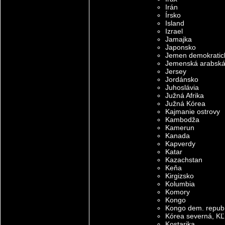
Irán
Írsko
Island
Izrael
Jamajka
Japonsko
Jemen demokratic
Jemenská arabská 
Jersey
Jordánsko
Juhoslávia
Južná Afrika
Južná Kórea
Kajmanie ostrovy
Kambodža
Kamerun
Kanada
Kapverdy
Katar
Kazachstan
Keňa
Kirgizsko
Kolumbia
Komory
Kongo
Kongo dem. repub
Kórea severná, K
Kostarika