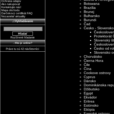
Ochrana údajov
Botswana
Ako nakupovať
Kontaktujte nás!
Brazília
Mapa obchodu
Brunej
Darčekový certifikát FAQ
Bulharsko
Nezasielať aktuality
Burundi
.::Vyhľadávanie
Čad
Česko - Slovensko
Českoslove
Protektorát
Rozšírené hľadanie
Slovenský š
.::Kto je online?
Českoslove
Česko od ro
Práve tu sú 42 návštevníci
Slovensko o
Chorvátsko
Čierna Hora
Čile
Čína
Cookove ostrovy
Cyprus
Dánsko
Dominikánska repu
Džibutsko
Egypt
Ekvádor
Eritrea
Estónsko
Etiópia
Faerské ostrovy