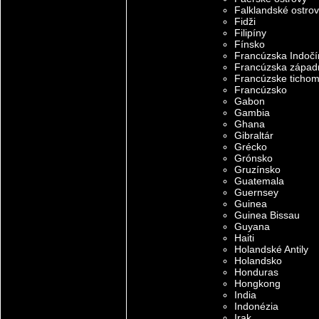
Falklandské ostro
Fidži
Filipíny
Fínsko
Francúzska Indočí
Francúzska západn
Francúzske ticho
Francúzsko
Gabon
Gambia
Ghana
Gibraltár
Grécko
Grónsko
Gruzínsko
Guatemala
Guernsey
Guinea
Guinea Bissau
Guyana
Haiti
Holandské Antily
Holandsko
Honduras
Hongkong
India
Indonézia
Irak