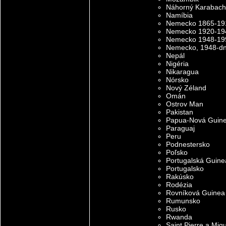
Náhorný Karabach
Namíbia
Nemecko 1865-19
Nemecko 1920-19
Nemecko 1948-19
Nemecko, 1948-d
Nepál
Nigéria
Nikaragua
Nórsko
Nový Zéland
Omán
Ostrov Man
Pakistan
Papua-Nová Guin
Paraguaj
Peru
Podnestersko
Poľsko
Portugalská Guine
Portugalsko
Rakúsko
Rodézia
Rovníková Guinea
Rumunsko
Rusko
Rwanda
Saint Pierre a Miq