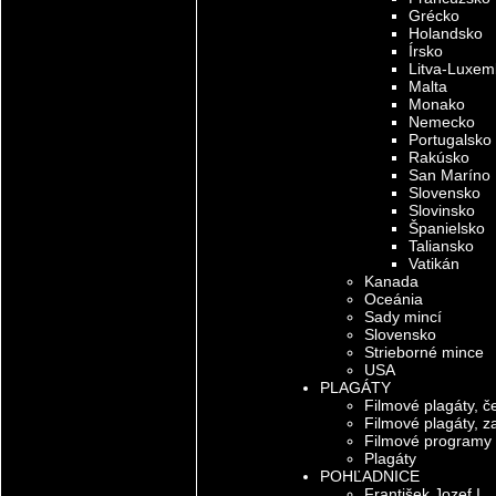
Grécko
Holandsko
Írsko
Litva-Luxem
Malta
Monako
Nemecko
Portugalsko
Rakúsko
San Maríno
Slovensko
Slovinsko
Španielsko
Taliansko
Vatikán
Kanada
Oceánia
Sady mincí
Slovensko
Strieborné mince
USA
PLAGÁTY
Filmové plagáty, 
Filmové plagáty, z
Filmové programy
Plagáty
POHĽADNICE
František Jozef I.