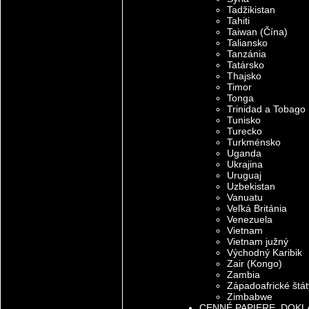
Tadžikistan
Tahiti
Taiwan (Čína)
Taliansko
Tanzánia
Tatársko
Thajsko
Timor
Tonga
Trinidad a Tobago
Tunisko
Turecko
Turkménsko
Uganda
Ukrajina
Uruguaj
Uzbekistan
Vanuatu
Veľká Británia
Venezuela
Vietnam
Vietnam južný
Východný Karibik
Zair (Kongo)
Zambia
Západoafrické štát
Zimbabwe
CENNÉ PAPIERE, DOKL