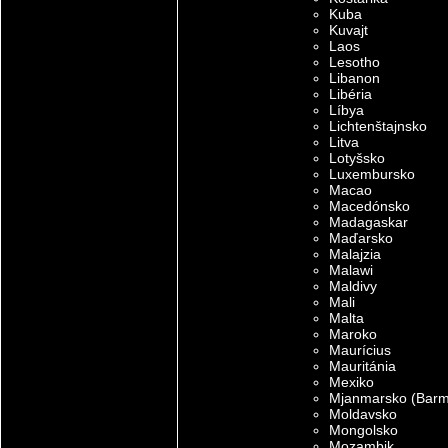
Kuba
Kuvajt
Laos
Lesotho
Libanon
Libéria
Líbya
Lichtenštajnsko
Litva
Lotyšsko
Luxembursko
Macao
Macedónsko
Madagaskar
Maďarsko
Malajzia
Malawi
Maldivy
Mali
Malta
Maroko
Maurícius
Mauritánia
Mexiko
Mjanmarsko (Bar
Moldavsko
Mongolsko
Mozambik