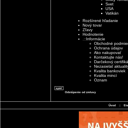
Svet
USA
Vatikán
Rozšírené hľadanie
Nový tovar
Zľavy
Hodnotenie
.::Informácie
Obchodné podmie
Ochrana údajov
Ako nakupovať
Kontaktujte nás!
Darčekový certifik
Nezasielať aktualit
Kvalita bankoviek
Kvalita mincí
Oznam
späť
Odstúpenie od zmluvy
Úvod
::
Et