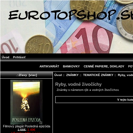
Úvod
Prihlásiť
ANTIKVARIÁT
BANKOVKY
CENNÉ PAPIERE, DOKLADY
FO
Úvod
::
ZNÁMKY
::
TEMATICKÉ ZNÁMKY
:: Ryby, vod
.::Zľavy [viac]
Ryby, vodné živočíchy
Známky s námetom rýb a vodných živočíchov.
V tejto kat
Filmový plagát Posledná epizóda
1.66€
1.49€