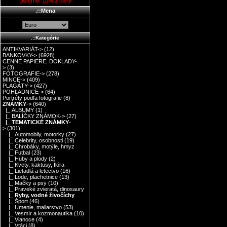
Ušetríte: 10% z ceny
.::Mena
.::Kategórie
ANTIKVARIÁT->
(12)
BANKOVKY->
(6928)
CENNÉ PAPIERE, DOKLADY-
>
(3)
FOTOGRAFIE->
(278)
MINCE->
(409)
PLAGÁTY->
(427)
POHĽADNICE->
(64)
Portréty podľa fotografie
(8)
ZNÁMKY
->
(640)
|_ ALBUMY
(1)
|_ BALÍČKY ZNÁMOK->
(27)
|_ TEMATICKÉ ZNÁMKY
-
>
(301)
|_ Automobily, motorky
(27)
|_ Celebrity, osobnosti
(19)
|_ Chrobáky, motýle, hmyz
|_ Futbal
(23)
|_ Huby a plody
(2)
|_ Kvety, kaktusy, flóra
|_ Lietadlá a letectvo
(16)
|_ Lode, plachetnice
(13)
|_ Mačky a psy
(10)
|_ Praveké zvieratá, dinosaury
|_ Ryby, vodné živočíchy
|_ Šport
(46)
|_ Umenie, maliarstvo
(53)
|_ Vesmír a kozmonautika
(10)
|_ Vianoce
(4)
|_ Vtáci
(8)