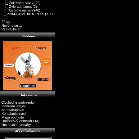
|_ Železnica, vlaky
(20)
|_ Zvieratá, fauna
(2)
|_ Ostatné námety
(48)
|_ ZNÁMKOVÉ KRAJINY->
(311)
Zľavy ...
Nový tovar ...
Všetok tovar ...
.::Reklama
.::Informácie
Obchodné podmienky
Ochrana údajov
Ako nakupovať
Kontaktujte nás!
Mapa obchodu
Darčekový certifikát FAQ
Nezasielať aktuality
.::Vyhľadávanie