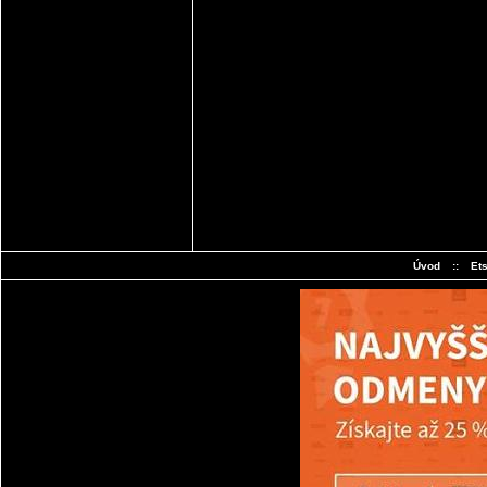
Úvod
::
Et