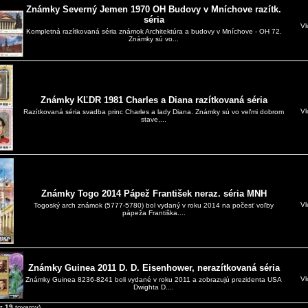
Známky Severný Jemen 1970 OH Budovy v Mníchove razítk.
séria
Vl
Kompletná razítkovaná séria známok Architektúra a budovy v Mníchove - OH 72.
Známky sú vo...
Známky KĽDR 1981 Charles a Diana razítkovaná séria
Vl
Razítkovaná séria svadba princ Charles a lady Diana. Známky sú vo veľmi dobrom
stave,...
Známky Togo 2014 Pápež František neraz. séria MNH
Vl
Togoský arch známok (5777-5780) bol vydaný v roku 2014 na počesť voľby
pápeža Františka....
Známky Guinea 2011 D. D. Eisenhower, nerazítkovaná séria
Vl
Známky Guinea 8236-8241 boli vydané v roku 2011 a zobrazujú prezidenta USA
Dwighta D....
z
19
tovarov)