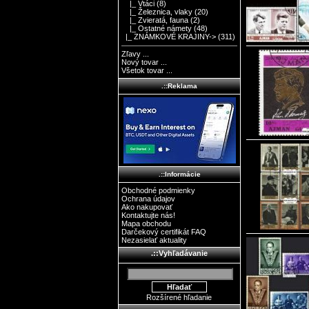
|_ Vtáci
(8)
|_ Železnica, vlaky
(20)
|_ Zvieratá, fauna
(2)
|_ Ostatné námety
(48)
|_ ZNÁMKOVÉ KRAJINY->
(311)
Zľavy ...
Nový tovar ...
Všetok tovar ...
.::Reklama
.::Informácie
Obchodné podmienky
Ochrana údajov
Ako nakupovať
Kontaktujte nás!
Mapa obchodu
Darčekový certifikát FAQ
Nezasielať aktuality
.::Vyhľadávanie
Rozšírené hľadanie