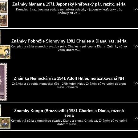
Známky Manama 1971 Japonský kráľovský pár, razítk. séria
Vl
Kompletná razítkovaná séria s tematikou celevrity - japonský kráľovský pár.
Známky sú vo...
Známky Pobrežie Slonoviny 1981 Charles a Diana, raz. séria
Kompletná séria známok - svadba princ Charles a princezná Diana. Známky sú vo
Vl
veľmi dobrom...
Známka Nemecká ríša 1941 Adolf Hitler, nerazítkovaná NH
Vl
Známka z obdobia nemeckej ríše - 2RM Adolf Hitler. Známky sú vo veľmi dobrom
stave, obrázok...
Známky Kongo (Brazzaville) 1981 Charles a DIana, razená
séria
Vl
Kompletná séria s tematikou svadby Diany a princa Charlesa. Známky sú vo veľmi
dobrom stave,...