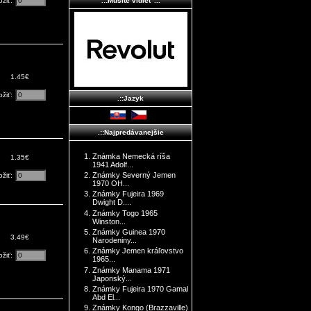
.::Musíte vidieť ...
ožiť:
1.45€
ožiť:
.::Jazyk
.::Najpredávanejšie
Známka Nemecká ríša
1.35€
1941 Adolf...
Známky Severný Jemen
ožiť:
1970 OH...
Známky Fujeira 1969
Dwight D....
Známky Togo 1965
Winston...
Známky Guinea 1970
3.49€
Narodeniny...
Známky Jemen kráľovstvo
ožiť:
1965...
Známky Manama 1971
Japonský...
Známky Fujeira 1970 Gamal
Abd El...
Známky Kongo (Brazzaville)