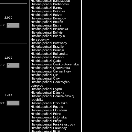
História peňazí Bangladéšu
História peňazí Barbadosu
História peňazí Barmy
História peňazí Belgicka
História peňazí Belize
2.99€
História peňazí Bermudy
História peňazí Bhután
ožiť:
História peňazí Biafra
História peňazí Bieloruska
História peňazí Bolívie
História peňazí Bosny a
Hercegoviny
História peňazí Botswany
História peňazí Brazílie
História peňazí Bruneju
História peňazí Bulharska
História peňazí Burundi
1.99€
História peňazí Čadu
História peňazí Česko-Slovenska
ožiť:
História peňazí Chorvátska
História peňazí Čiernej Hory
História peňazí Čile
História peňazí Číny
História peňazí Cookových
ostrovov
História peňazí Cypru
História peňazí Dánska
1.49€
História peňazí Dominikánskej
republiky
ožiť:
História peňazí Džibutska
História peňazí Egyptu
História peňazí Ekvádoru
História peňazí Eritrei
História peňazí Estónska
História peňazí Etiópie
História peňazí Farské ostrovy
História peňazí Falklandy
História peňazí Fidži