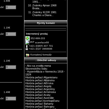
1.69€
1981...
Známky Ajman 1968
ožiť:
Bratia...
Známky KĽDR 1981
Charles a Diana...
Rýchly kontakt
1.19€
Internetový predaj
ožiť:
352-999-203
scareface68
+421 (0)905 407 701
+421 (0)37 3968686
Kontaktný formulár
.::Dôležité odkazy
1.19€
- Ako sa zrodila mena
ožiť:
Slovenského štátu
- Hyperinflácia v Nemecku 1918 -
1924
História peňazí Afganistanu
História peňazí Albánska
História peňazí Alžírska
História peňazí Angoly
História peňazí Argentíny
História peňazí Arménska
1.49€
História peňazí Aruby
História peňazí Austrálie
ožiť:
Hstória peňazí Azerbajdžanu
História peňazí Bahamy
História peňazí Bahrajnu