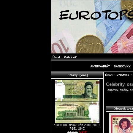
Úvod
Prihlásiť
ANTIKVARIÁT
BANKOVKY
Úvod
::
ZNÁMKY
:
.::Zľavy [viac]
Celebrity, os
Známky, bločky, ar
Obrázok tova
*100 000 Rialov Irán 2010-2019,
P151 UNC
14.99€
5.49€