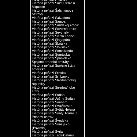
História peňazí Saint Pierre a
Miquelon
História peňazí Šalamúnove
ostrovy
História peňazí Salvadoru
História peňazí Samoa
História peňazí Saudskej Arábie
História peňazí Severné Írsko
História peňazí Seychely
História peňazí Sierra Leone
História peňazí Singapúru
História peňazí Škótska
História peňazí Slovinska
História peňazí Somalilandu
História peňazí Somálska
História peňazí Španielska
Spojené arabské emiráty
História peňazí Spojené štáty
americké
História peňazí Srbska
História peňazí Srí Lanky
História peňazí Stredoafrickej
republiky
História peňazí Stredoafrické
štáty
História peňazí Sudán
História peňazí Južný Sudán
História peňazí Surinam
História peňazí Švajčiarska
História peňazí Svätá Helena
História peňazí Svätý Tomáš a
Princov ostrov
História peňazí Švédska
História peňazí Svazijsko
(Eswatini)
História peňazí Sýria
História peňazí Tadžikistanu