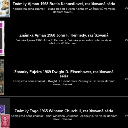
Známky Ajman 1968 Bratia Kennediovci, razítkovaná séria
Vl
Kompletná séria známok - bratia Robert a John Kennedy. Známky sú vo veľmi
dobrom stave,...
Známka Ajman 1968 John F. Kennedy, razítkovaná
Vl
Známka Ajman 1968 John F. Kennedy. Známka je vo veľmi dobrom stave,
obrázok slúži len na...
Známky Fujeira 1969 Dwight D. Eisenhower, razítkovaná
séria
Vl
Kompletná séria známok - Dwight D. Eisenhower. Známky sú vo veľmi dobrom
stave, obrázok...
Známky Togo 1965 Winston Churchill, razítkovaná séria
Vl
Kompletná séria známok - smrť Winstona Churchilla. Známky sú vo veľmi dobrom
stave, obrázok...