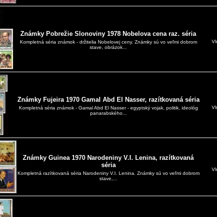
Známky Pobrežie Slonoviny 1978 Nobelova cena raz. séria
Vl
Kompletná séria známok - držitelia Nobelovej ceny. Známky sú vo veľmi dobrom
stave, obrázok...
Známky Fujeira 1970 Gamal Abd El Nasser, razítkovaná séria
Vl
Kompletná séria známok - Gamal Abd El Nasser - egyptský vojak, politik, ideológ
panarabského...
Známky Guinea 1970 Narodeniny V.I. Lenina, razítkovaná
séria
Vl
Kompletná razítkovaná séria Narodeniny V.I. Lenina. Známky sú vo veľmi dobrom
stave,...