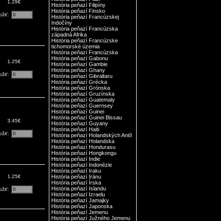
1.29€
História peňazí Filipíny
História peňazí Finsko
ožiť:
História peňazí Francúzskej
Indočíny
História peňazí Francúzska
západná Afrika
História peňazí Francúzske
tichomorské územia
História peňazí Francúzska
História peňazí Gabonu
1.25€
História peňazí Gambie
História peňazí Ghany
ožiť:
História peňazí Gibraltaru
História peňazí Grécka
História peňazí Grónska
História peňazí Gruzínska
História peňazí Guatemaly
História peňazí Guernsey
História peňazí Guinei
História peňazí Guinei Bissau
3.45€
História peňazí Guyany
História peňazí Haiti
ožiť:
História peňazí Holandských Antíl
História peňazí Holandska
História peňazí Hondurasu
História peňazí Hongkongu
História peňazí Indie
História peňazí Indonézie
História peňazí Iraku
1.25€
História peňazí Iránu
História peňazí Írska
História peňazí Islandu
ožiť:
História peňazí Izraelu
História peňazí Jamajky
História peňazí Japonska
História peňazí Jemenu
História peňazí Južného Jemenu