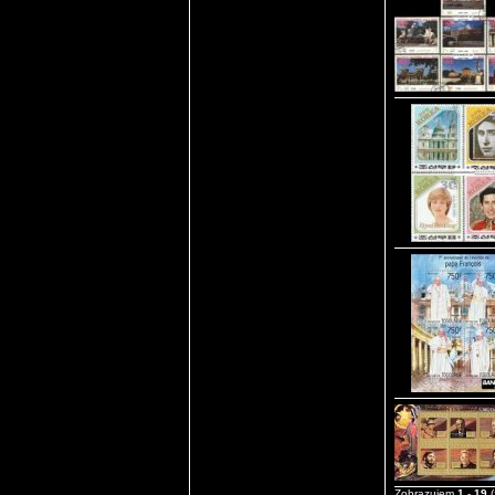
Zobrazujem
1
-
19
(