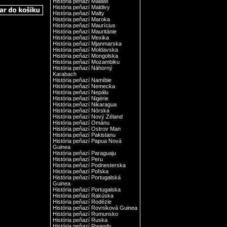
História peňazí Malawi
História peňazí Maldivy
História peňazí Malty
História peňazí Maroka
História peňazí Maurícius
História peňazí Mauritánie
História peňazí Mexika
História peňazí Mjanmarska
História peňazí Moldavska
História peňazí Mongolska
História peňazí Mozambiku
História peňazí Náhorný
Karabach
História peňazí Namíbie
História peňazí Nemecka
História peňazí Nepálu
História peňazí Nigérie
História peňazí Nikaragua
História peňazí Nórska
História peňazí Nový Zéland
História peňazí Ománu
História peňazí Ostrov Man
História peňazí Pakistanu
História peňazí Papua Nová
Guinea
História peňazí Paraguaju
História peňazí Peru
História peňazí Podnesterska
História peňazí Poľska
História peňazí Portugalská
Guinea
História peňazí Portugalska
História peňazí Rakúska
História peňazí Rodézie
História peňazí Rovníková Guinea
História peňazí Rumunsko
História peňazí Ruska
História peňazí Rwandy