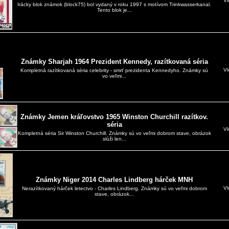
Vl
Irácky blok známok (block75) bol vydaný v roku 1997 s motívom Trinkwasserkanal.
Tento blok je...
Známky Sharjah 1964 Prezident Kennedy, razítkovaná séria
Vl
Kompletná razítkovaná séria celebrity - smrť prezidenta Kennedyho. Známky sú
vo veľmi...
Známky Jemen kráľovstvo 1965 Winston Churchill razítkov.
séria
Vl
Kompletná séria Sir Winston Churchill. Známky sú vo veľmi dobrom stave, obrázok
slúži len...
Známky Niger 2014 Charles Lindberg hárček MNH
Vl
Nerazítkovaný hárček letectvo - Charles Lindberg. Známky sú vo veľmi dobrom
stave, obrázok...