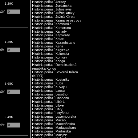
História peňazí Jersey
1.29€
História peňazí Jordánska
História peňazí Juhoslávie
ožiť:
História peňazí Južnej Afriky
História peňazí Južná Kórea
História peňazí Kajmanie ostrovy
História peňazí Kambodže
História peňazí Kamerunu
História peňazí Kanady
História peňazí Kapverdy
História peňazí Kataru
1.25€
História peňazí Kazachstanu
História peňazí Keňa
ožiť:
História peňazí Kirgizska
História peňazí Kolumbia
História peňazí Komory
História peňazí Konga
História peňazí Demokratická
republika Kongo
História peňazí Severná Kórea
(KĽDR)
História peňazí Kostariky
História peňazí Kuba
3.65€
História peňazí Kuvajtu
História peňazí Laosu
ožiť:
História peňazí Lesotho
História peňazí Libanonu
História peňazí Libéria
História peňazí Líbye
História peňazí Litvy
História peňazí Lotyšska
História peňazí Luxemburska
2.49€
História peňazí Macao
História peňazí Macedónska
ožiť:
História peňazí Madagaskaru
História peňazí Maďarska
História peňazí Malajzie