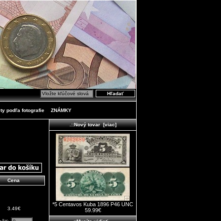
ty podľa fotografie
ZNÁMKY
.::Nový tovar [viac]
Cena
*5 Centavos Kuba 1896 P46 UNC
3.49€
59.99€