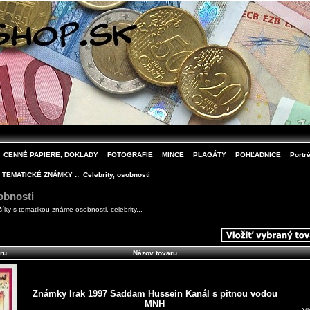
CENNÉ PAPIERE, DOKLADY
FOTOGRAFIE
MINCE
PLAGÁTY
POHĽADNICE
Portré
:
TEMATICKÉ ZNÁMKY
:: Celebrity, osobnosti
obnosti
šíky s tematikou známe osobnosti, celebrity...
ru
Názov tovaru
Známky Irak 1997 Saddam Hussein Kanál s pitnou vodou
MNH