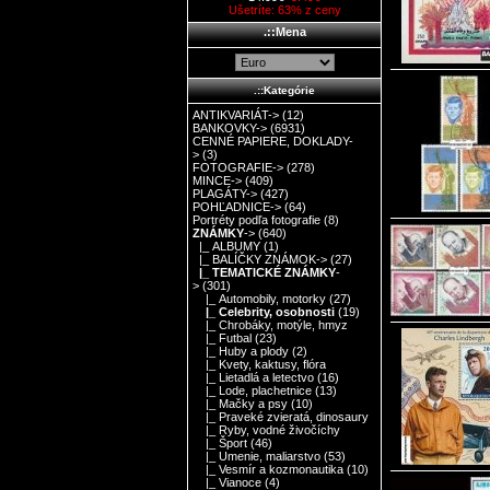
Ušetríte: 63% z ceny
.::Mena
.::Kategórie
ANTIKVARIÁT->
(12)
BANKOVKY->
(6931)
CENNÉ PAPIERE, DOKLADY-
>
(3)
FOTOGRAFIE->
(278)
MINCE->
(409)
PLAGÁTY->
(427)
POHĽADNICE->
(64)
Portréty podľa fotografie
(8)
ZNÁMKY
->
(640)
|_ ALBUMY
(1)
|_ BALÍČKY ZNÁMOK->
(27)
|_ TEMATICKÉ ZNÁMKY
-
>
(301)
|_ Automobily, motorky
(27)
|_ Celebrity, osobnosti
(19)
|_ Chrobáky, motýle, hmyz
|_ Futbal
(23)
|_ Huby a plody
(2)
|_ Kvety, kaktusy, flóra
|_ Lietadlá a letectvo
(16)
|_ Lode, plachetnice
(13)
|_ Mačky a psy
(10)
|_ Praveké zvieratá, dinosaury
|_ Ryby, vodné živočíchy
|_ Šport
(46)
|_ Umenie, maliarstvo
(53)
|_ Vesmír a kozmonautika
(10)
|_ Vianoce
(4)