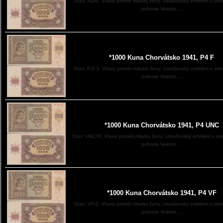
Stav: AU/0. Vľavo portrét mladej ženy, Ustašovský emblém v stre
pohorie Velebit....
*1000 Kuna Chorvátsko 1941, P4 F
Stav: F/2-3. Vľavo portrét mladej ženy, Ustašovský emblém v str
pohorie Velebit....
*1000 Kuna Chorvátsko 1941, P4 UNC
Stav: UNC/N. Vľavo portrét mladej ženy, Ustašovský emblém v str
pohorie Velebit....
*1000 Kuna Chorvátsko 1941, P4 VF
Stav: VF/2. Vľavo portrét mladej ženy, Ustašovský emblém v stre
pohorie Velebit....