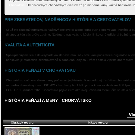
Objavte fascinujúci svet chorvátskych dinárov a kún! Naša ponuka vám umožní spoznať boh
Chorvátska
. Od historických chorvátskych dinárov až po moderné kuny, každá bankovka ro
PRE ZBERATEĽOV, NADŠENCOV HISTÓRIE A CESTOVATEĽOV
Či už ste skúsený numizmatik, vášnivý cestovateľ alebo jednoducho obdivovateľ histórie a k
dinárov a kún vás určite zaujme. Nájdete u nás vzácne kúsky, limitované edície aj bežné ba
KVALITA A AUTENTICITA
Spolupracujeme len s dôveryhodnými dodávateľmi, aby sme vám priniesli len originálne a kva
bankovka je starostlivo skontrolovaná a zabalená, aby sa k vám dostala v perfektnom stave.
HISTÓRIA PEŇAZÍ V CHORVÁTSKU
Chorvátsko používalo rôzne meny počas svojej histórie. V novodobej histórii sa chorvátska 
nahradila chorvátsky dinár. ISO 4217 kód kuny bol HRK, jedna kuna sa delila na 100 lipa. K
EUR. Od 1. januára 2023 Chorvátsko prijalo euro ako svoju oficiálnu menu, čím sa stalo sú
HISTÓRIA PEŇAZÍ A MENY - CHORVÁTSKO
Obrázok tovaru
Názov tovaru