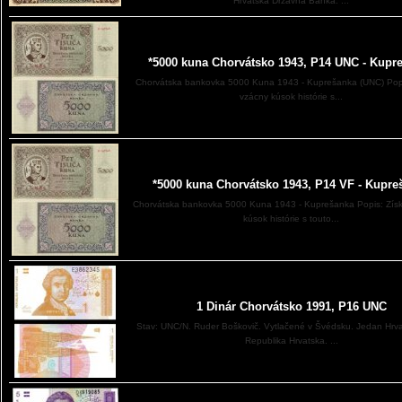
Hrvatska Državna Banka. ...
*5000 kuna Chorvátsko 1943, P14 UNC - Kupr
Chorvátska bankovka 5000 Kuna 1943 - Kuprešanka (UNC) Popi
vzácny kúsok histórie s...
*5000 kuna Chorvátsko 1943, P14 VF - Kupre
Chorvátska bankovka 5000 Kuna 1943 - Kuprešanka Popis: Získ
kúsok histórie s touto...
1 Dinár Chorvátsko 1991, P16 UNC
Stav: UNC/N. Ruder Boškovič. Vytlačené v Švédsku. Jedan Hrvat
Republika Hrvatska. ...