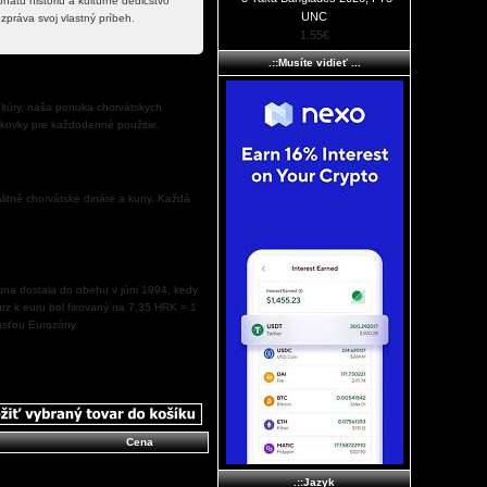
atú históriu a kultúrne dedičstvo
UNC
zpráva svoj vlastný príbeh.
1.55€
.::Musíte vidieť ...
ultúry, naša ponuka chorvátskych
nkovky pre každodenné použitie.
litné chorvátske dináre a kuny. Každá
kuna dostala do obehu v júni 1994, kedy
urz k euru bol fixovaný na 7,35 HRK = 1
časťou Eurozóny.
Cena
.::Jazyk