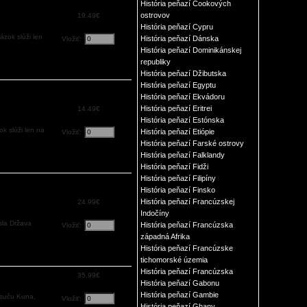
História peňazí Cookových
ostrovov
19.49€
História peňazí Cypru
zok slúži len
História peňazí Dánska
Vložiť:
História peňazí Dominikánskej
republiky
História peňazí Džibutska
História peňazí Egyptu
História peňazí Ekvádoru
História peňazí Eritrei
14.49€
História peňazí Estónska
k slúži len na
História peňazí Etiópie
Vložiť:
História peňazí Farské ostrovy
História peňazí Falklandy
História peňazí Fidži
História peňazí Filipíny
História peňazí Finsko
História peňazí Francúzskej
24.99€
Indočíny
sla Država
História peňazí Francúzska
Vložiť:
západná Afrika
História peňazí Francúzske
tichomorské územia
História peňazí Francúzska
35.99€
História peňazí Gabonu
História peňazí Gambie
isuču Kuna,
Vložiť:
História peňazí Ghany