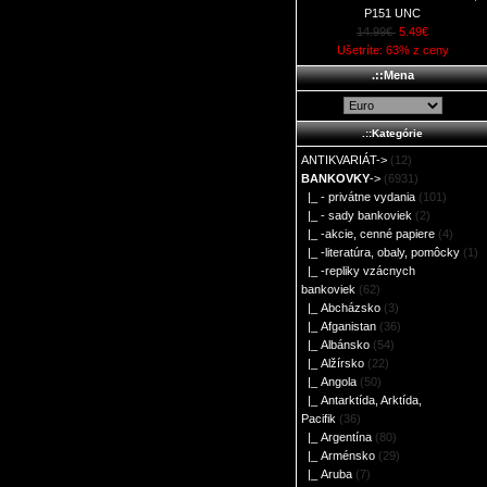
P151 UNC
14.99€
5.49€
Ušetríte: 63% z ceny
.::Mena
.::Kategórie
ANTIKVARIÁT->
(12)
BANKOVKY
->
(6931)
|_ - privátne vydania
(101)
|_ - sady bankoviek
(2)
|_ -akcie, cenné papiere
(4)
|_ -literatúra, obaly, pomôcky
(1)
|_ -repliky vzácnych
bankoviek
(62)
|_ Abcházsko
(3)
|_ Afganistan
(36)
|_ Albánsko
(54)
|_ Alžírsko
(22)
|_ Angola
(50)
|_ Antarktída, Arktída,
Pacifik
(36)
|_ Argentína
(80)
|_ Arménsko
(29)
|_ Aruba
(7)