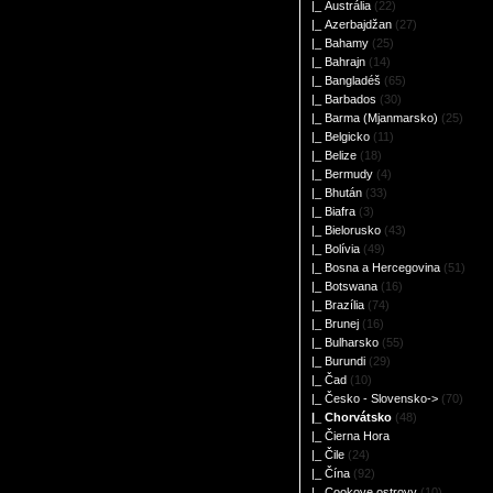
|_ Austrália
(22)
|_ Azerbajdžan
(27)
|_ Bahamy
(25)
|_ Bahrajn
(14)
|_ Bangladéš
(65)
|_ Barbados
(30)
|_ Barma (Mjanmarsko)
(25)
|_ Belgicko
(11)
|_ Belize
(18)
|_ Bermudy
(4)
|_ Bhután
(33)
|_ Biafra
(3)
|_ Bielorusko
(43)
|_ Bolívia
(49)
|_ Bosna a Hercegovina
(51)
|_ Botswana
(16)
|_ Brazília
(74)
|_ Brunej
(16)
|_ Bulharsko
(55)
|_ Burundi
(29)
|_ Čad
(10)
|_ Česko - Slovensko->
(70)
|_ Chorvátsko
(48)
|_ Čierna Hora
|_ Čile
(24)
|_ Čína
(92)
|_ Cookove ostrovy
(10)