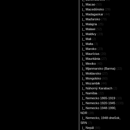
|_ Macao
(50)
|_ Macedónsko
(29)
|_ Madagaskar
(44)
|_ Maďarsko
(79)
|_ Malajzia
(25)
|_ Malawi
(52)
|_ Maldivy
(23)
|_ Mali
(2)
|_ Malta
(3)
|_ Maroko
(23)
|_ Maurícius
(20)
|_ Mauritánia
(27)
|_ Mexiko
(40)
|_ Mjanmarsko (Barma)
(22)
|_ Moldavsko
(27)
|_ Mongolsko
(60)
|_ Mozambik
(44)
|_ Náhorný Karabach
(2)
|_ Namíbia
(22)
|_ Nemecko 1865-1919
(10)
|_ Nemecko 1920-1945
(133)
|_ Nemecko 1948-1990,
NDR
(28)
|_ Nemecko, 1948-dnešok,
SRN
(7)
|_ Nepál
(66)