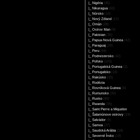
|_ Nigéria
(45)
|_ Nikaragua
(62)
|_ Nórsko
(10)
|_ Nový Zéland
(17)
|_ Omán
(28)
|_ Ostrov Man
(9)
|_ Pakistan
(35)
|_ Papua-Nová Guinea
(42)
|_ Paraguaj
(29)
|_ Peru
(59)
|_ Podnestersko
(42)
|_ Poľsko
(103)
|_ Portugalská Guinea
(2)
|_ Portugalsko
(14)
|_ Rakúsko
(33)
|_ Rodézia
|_ Rovníková Guinea
(4)
|_ Rumunsko
(33)
|_ Rusko
(80)
|_ Rwanda
(34)
|_ Saint Pierre a Miquelon
|_ Šalamúnove ostrovy
(24)
|_ Salvádor
(9)
|_ Samoa
(27)
|_ Saudská Arábia
(19)
|_ Severné Írsko
(19)