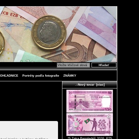
OHĽADNICE
Portréty podľa fotografie
ZNÁMKY
.::Nový tovar [viac]
*5 Taka Bangladéš 2026, P75