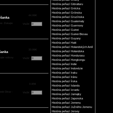
História peňazí Gibraltaru
História peňazí Grécka
História peňazí Grónska
44.99€
História peňazí Gruzínska
ešanka
História peňazí Guatemaly
s: Získajte
Vložiť:
História peňazí Guernsey
História peňazí Guinei
História peňazí Guinei Bissau
História peňazí Guyany
História peňazí Haiti
História peňazí Holandských Antíl
33.99€
História peňazí Holandska
šanka
História peňazí Hondurasu
ajte vzácny
Vložiť:
História peňazí Hongkongu
História peňazí Indie
História peňazí Indonézie
História peňazí Iraku
História peňazí Iránu
História peňazí Írska
0.85€
História peňazí Islandu
História peňazí Izraelu
ski Dinar -
Vložiť:
História peňazí Jamajky
História peňazí Japonska
História peňazí Jemenu
História peňazí Južného Jemenu
História peňazí Jersey