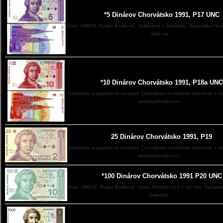
*5 Dinárov Chorvátsko 1991, P17 UNC
Stav: UNC/N. Ruder Boškovič. Vytlačené v Švédsku. Republika Hrv
slúži na...
*10 Dinárov Chorvátsko 1991, P18a UNC
Bankovky a papierové peniaze Chorvátska si môžete objednať v 
www.bankovky.net ...
25 Dinárov Chorvátsko 1991, P19
Bankovky a papierové peniaze Chorvátska si môžete objednať v 
www.bankovky.net ...
*100 Dinárov Chorvátsko 1991 P20 UNC
Stav: UNC/N. Ruder Boškovič vľavo. Rozmer 110 × 62 mm. Tlačiar
Sweden....