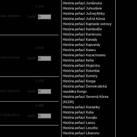
História peňazí Jordánska
1.15€
História peňazí Juhoslávie
História peňazí Južnej Afriky
atska. Obrázok
Vložiť:
História peňazí Južná Kórea
História peňazí Kajmanie ostrovy
História peňazí Kambodže
História peňazí Kamerunu
História peňazí Kanady
História peňazí Kapverdy
1.55€
História peňazí Kataru
História peňazí Kazachstanu
novom obchode
Vložiť:
História peňazí Keňa
História peňazí Kirgizska
História peňazí Kolumbia
História peňazí Komory
História peňazí Konga
1.25€
História peňazí Demokratická
novom obchode
republika Kongo
Vložiť:
História peňazí Severná Kórea
(KĽDR)
1.99€
História peňazí Kostariky
História peňazí Kuba
eň Tumba Bruk,
Vložiť:
História peňazí Kuvajtu
História peňazí Laosu
História peňazí Lesotho
História peňazí Libanonu