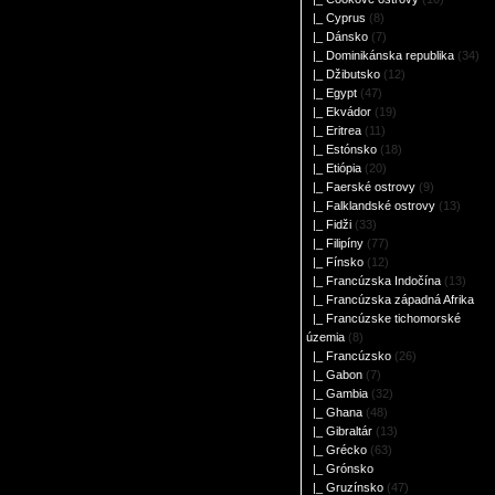
|_ Cyprus
(8)
|_ Dánsko
(7)
|_ Dominikánska republika
(34)
|_ Džibutsko
(12)
|_ Egypt
(47)
|_ Ekvádor
(19)
|_ Eritrea
(11)
|_ Estónsko
(18)
|_ Etiópia
(20)
|_ Faerské ostrovy
(9)
|_ Falklandské ostrovy
(13)
|_ Fidži
(33)
|_ Filipíny
(77)
|_ Fínsko
(12)
|_ Francúzska Indočína
(13)
|_ Francúzska západná Afrika
|_ Francúzske tichomorské
územia
(8)
|_ Francúzsko
(26)
|_ Gabon
(7)
|_ Gambia
(32)
|_ Ghana
(48)
|_ Gibraltár
(13)
|_ Grécko
(63)
|_ Grónsko
|_ Gruzínsko
(47)