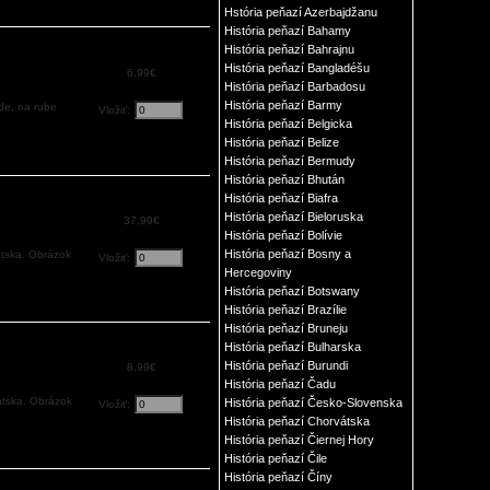
Hstória peňazí Azerbajdžanu
História peňazí Bahamy
História peňazí Bahrajnu
História peňazí Bangladéšu
6.99€
História peňazí Barbadosu
História peňazí Barmy
de, na rube
Vložiť:
História peňazí Belgicka
História peňazí Belize
História peňazí Bermudy
História peňazí Bhután
História peňazí Biafra
História peňazí Bieloruska
37.99€
História peňazí Bolívie
História peňazí Bosny a
atska. Obrázok
Vložiť:
Hercegoviny
História peňazí Botswany
História peňazí Brazílie
História peňazí Bruneju
História peňazí Bulharska
História peňazí Burundi
8.99€
História peňazí Čadu
atska. Obrázok
História peňazí Česko-Slovenska
Vložiť:
História peňazí Chorvátska
História peňazí Čiernej Hory
História peňazí Čile
História peňazí Číny