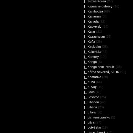
|_ Južná Kórea
(27)
|_ Kajmanie ostrovy
(16)
|_ Kambodža
(69)
|_ Kamerun
(5)
|_ Kanada
(22)
|_ Kapverdy
(24)
|_ Katar
(21)
|_ Kazachstan
(36)
|_ Keňa
(36)
|_ Kirgizsko
(38)
|_ Kolumbia
(42)
|_ Komory
(10)
|_ Kongo
(8)
|_ Kongo dem. repub.
(38)
|_ Kórea severná, KĽDR
(91)
|_ Kostarika
(28)
|_ Kuba
(64)
|_ Kuvajt
(15)
|_ Laos
(48)
|_ Lesotho
(25)
|_ Libanon
(42)
|_ Libéria
(23)
|_ Líbya
(38)
|_ Lichtenštajnsko
(2)
|_ Litva
(27)
|_ Lotyšsko
(19)
|_ Luxembursko
(8)