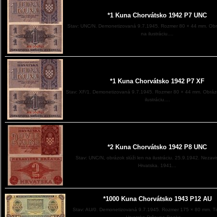
*1 Kuna Chorvátsko 1942 P7 UNC
Stav: UNC/N. Demonetizovaná 9.7.1945. Rozmer 80 × 44 mm. Obrá
na ilustráciu....
*1 Kuna Chorvátsko 1942 P7 XF
Stav: XF/1. Demonetizovaná 9.7.1945. Rozmer 80 × 44 mm. Obrázo
ilustráciu....
*2 Kuna Chorvátsko 1942 P8 UNC
Stav: UNC/N, obrázok slúži len na ilustráciu. 25.9.1942. Nezavi
Hrvatska. 1941...
*1000 Kuna Chorvátsko 1943 P12 AU
Stav: AU/0. Demonetizovaná 9.7.1945. Rozmer 175 × 80 mm. T