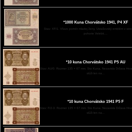
*1000 Kuna Chorvátsko 1941, P4 XF
Stav: XF/1. Vľavo portrét mladej ženy, Ustašovský emblém v stre
pohorie Velebit....
*10 kuna Chorvátsko 1941 P5 AU
Stav: AU/0. Rozmer 135 × 67 mm. Sto Kuna, Nezavisla Država Hrv
slúži len na...
*10 kuna Chorvátsko 1941 P5 F
Stav: F/2-3. Rozmer 135 × 67 mm. Sto Kuna, Nezavisla Država Hrv
slúži len na...