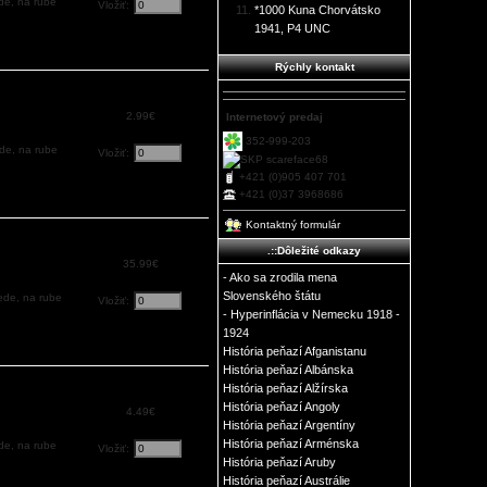
de, na rube
Vložiť:
*1000 Kuna Chorvátsko
1941, P4 UNC
Rýchly kontakt
2.99€
Internetový predaj
352-999-203
ede, na rube
Vložiť:
scareface68
+421 (0)905 407 701
+421 (0)37 3968686
Kontaktný formulár
.::Dôležité odkazy
35.99€
- Ako sa zrodila mena
Slovenského štátu
ede, na rube
Vložiť:
- Hyperinflácia v Nemecku 1918 -
1924
História peňazí Afganistanu
História peňazí Albánska
História peňazí Alžírska
História peňazí Angoly
4.49€
História peňazí Argentíny
História peňazí Arménska
de, na rube
Vložiť:
História peňazí Aruby
História peňazí Austrálie