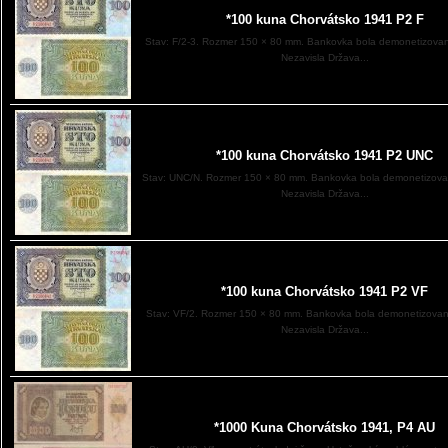
*100 kuna Chorvátsko 1941 P2 F
Stav: F/2-3. Rozmer 150 × 80 mm. Bankovka bola demonetizova
Nezavisla Država...
*100 kuna Chorvátsko 1941 P2 UNC
Stav: UNC/N. Rozmer 150 × 80 mm. Bankovka bola demonetizova
Nezavisla Država...
*100 kuna Chorvátsko 1941 P2 VF
Stav: VF/2. Rozmer 150 × 80 mm. Bankovka bola demonetizovan
Nezavisla Država...
*1000 Kuna Chorvátsko 1941, P4 AU