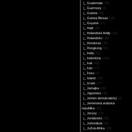
|_ Guatemala
(34)
|_ Guernsey
(6)
|_ Guinea
(49)
|_ Guinea Bissau
(18)
|_ Guyana
(17)
|_ Haiti
(35)
|_ Holandské Antily
(16)
|_ Holandsko
(28)
|_ Honduras
(38)
|_ Hongkong
(51)
|_ India
(53)
|_ Indonézia
(109)
|_ Irak
(40)
|_ Irán
(77)
|_ Írsko
(4)
|_ Island
(15)
|_ Izrael
(37)
|_ Jamajka
(28)
|_ Japonsko
(49)
|_ Jemen demokratický
(5)
|_ Jemenská arabská
republika
(38)
|_ Jersey
(18)
|_ Jordánsko
(25)
|_ Juhoslávia
(92)
|_ Južná Afrika
(33)