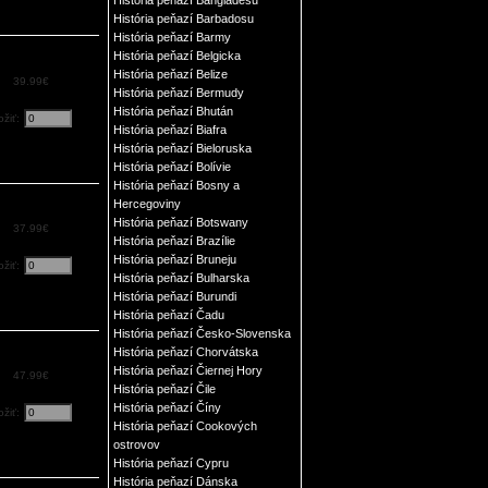
História peňazí Barbadosu
História peňazí Barmy
História peňazí Belgicka
História peňazí Belize
39.99€
História peňazí Bermudy
História peňazí Bhután
ožiť:
História peňazí Biafra
História peňazí Bieloruska
História peňazí Bolívie
História peňazí Bosny a
Hercegoviny
História peňazí Botswany
37.99€
História peňazí Brazílie
História peňazí Bruneju
ožiť:
História peňazí Bulharska
História peňazí Burundi
História peňazí Čadu
História peňazí Česko-Slovenska
História peňazí Chorvátska
História peňazí Čiernej Hory
47.99€
História peňazí Čile
História peňazí Číny
ožiť:
História peňazí Cookových
ostrovov
História peňazí Cypru
História peňazí Dánska