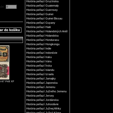
História peňazí Gruzínska
História peňazí Guatemaly
ožiť:
História peňazí Guernsey
História peňazí Guinei
História peňazí Guinei Bissau
História peňazí Guyany
História peňazí Haiti
História peňazí Holandských Antíl
História peňazí Holandska
História peňazí Hondurasu
História peňazí Hongkongu
História peňazí Indie
História peňazí Indonézie
História peňazí Iraku
História peňazí Iránu
História peňazí Írska
História peňazí Islandu
História peňazí Izraelu
História peňazí Jamajky
6-97 P48 XF
História peňazí Japonska
História peňazí Jemenu
História peňazí Južného Jemenu
História peňazí Jersey
História peňazí Jordánska
História peňazí Juhoslávie
História peňazí Južnej Afriky
História peňazí Južná Kórea