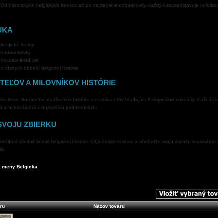
. Od historických belgických frankov až po moderné eurobankovky, každý kus predstavuje unikátnu
UKA
 belgické franky
eurobankovky
limitované edície
z rôznych období belgickej histórie
TEĽOV A MILOVNÍKOV HISTÓRIE
matikov, zberateľov, nadšencov histórie a cestovateľov hľadajúcich originálne suveníry. Každá b
aná a uchovávaná v najlepších podmienkach.
SVOJU ZBIERKU
ležitosť vlastniť kúsok belgickej histórie. Objednajte si teraz a obohaťte svoju zbierku o unikátne
lá.
 a meny Belgicka
ru
Názov tovaru