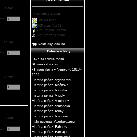
1.99€
Internetový predaj
ožiť:
352-999-203
scareface68
+421 (0)905 407 701
+421 (0)37 3968686
10.49€
Kontaktný formulár
.::Dôležité odkazy
ožiť:
- Ako sa zrodila mena
Slovenského štátu
- Hyperinflácia v Nemecku 1918 -
1924
57.99€
História peňazí Afganistanu
História peňazí Albánska
ožiť:
História peňazí Alžírska
História peňazí Angoly
História peňazí Argentíny
História peňazí Arménska
História peňazí Aruby
História peňazí Austrálie
69.00€
Hstória peňazí Azerbajdžanu
História peňazí Bahamy
ožiť:
História peňazí Bahrajnu
História peňazí Bangladéšu