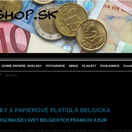
CENNÉ PAPIERE, DOKLADY
FOTOGRAFIE
MINCE
PLAGÁTY
POHĽADNICE
Portré
Y
:: Belgicko
Y A PAPIEROVÉ PLATIDLÁ BELGICKA
ASCINUJÚCI SVET BELGICKÝCH FRANKOV A EUR
nu kolekciu autentických belgických bankoviek, ktoré odrážajú bohatú históriu a kultúrne dedičs