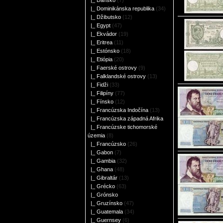
|_ Dánsko
(7)
|_ Dominikánska republika
(34)
|_ Džibutsko
(12)
|_ Egypt
(47)
|_ Ekvádor
(19)
|_ Eritrea
(11)
|_ Estónsko
(18)
|_ Etiópia
(20)
|_ Faerské ostrovy
(9)
|_ Falklandské ostrovy
(13)
|_ Fidži
(33)
|_ Filipíny
(77)
|_ Fínsko
(12)
|_ Francúzska Indočína
(13)
|_ Francúzska západná Afrika
|_ Francúzske tichomorské
územia
(8)
|_ Francúzsko
(26)
|_ Gabon
(7)
|_ Gambia
(32)
|_ Ghana
(48)
|_ Gibraltár
(13)
|_ Grécko
(63)
|_ Grónsko
|_ Gruzínsko
(47)
|_ Guatemala
(34)
|_ Guernsey
(6)