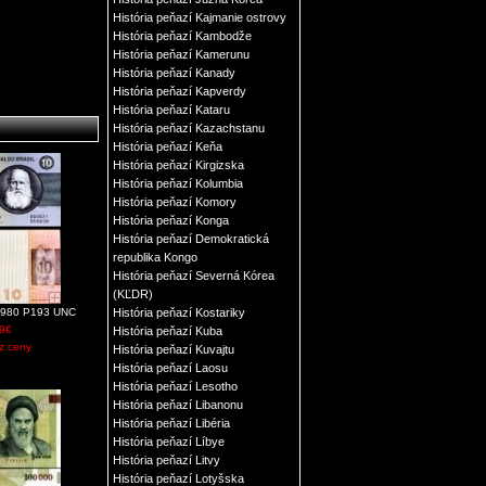
História peňazí Kajmanie ostrovy
História peňazí Kambodže
História peňazí Kamerunu
História peňazí Kanady
História peňazí Kapverdy
História peňazí Kataru
História peňazí Kazachstanu
História peňazí Keňa
História peňazí Kirgizska
História peňazí Kolumbia
História peňazí Komory
História peňazí Konga
História peňazí Demokratická
republika Kongo
História peňazí Severná Kórea
(KĽDR)
a 1980 P193 UNC
História peňazí Kostariky
9€
História peňazí Kuba
z ceny
História peňazí Kuvajtu
História peňazí Laosu
História peňazí Lesotho
História peňazí Libanonu
História peňazí Libéria
História peňazí Líbye
História peňazí Litvy
História peňazí Lotyšska