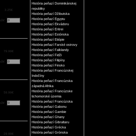
História peňazí Dominikánskej
republiky
3.25€
História peňazí Džibutska
História peňazí Egyptu
ožiť:
História peňazí Ekvádoru
História peňazí Eritrei
História peňazí Estónska
História peňazí Etiópie
História peňazí Farské ostrovy
História peňazí Falklandy
79.99€
História peňazí Fidži
História peňazí Filipíny
ožiť:
História peňazí Finsko
História peňazí Francúzskej
Indočíny
História peňazí Francúzska
západná Afrika
História peňazí Francúzske
59.99€
tichomorské územia
História peňazí Francúzska
ožiť:
História peňazí Gabonu
História peňazí Gambie
História peňazí Ghany
História peňazí Gibraltaru
História peňazí Grécka
História peňazí Grónska
29.99€