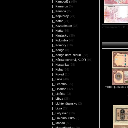
|_ Kambodža
(69)
|_ Kamerun
(5)
|_ Kanada
(22)
|_ Kapverdy
(24)
|_ Katar
(21)
|_ Kazachstan
(36)
Zobrazujem
1
-
11
(
|_ Keňa
(36)
|_ Kirgizsko
(38)
|_ Kolumbia
(42)
|_ Komory
(10)
|_ Kongo
(8)
|_ Kongo dem. repub.
(38)
|_ Kórea severná, KĽDR
(91)
|_ Kostarika
(28)
|_ Kuba
(64)
|_ Kuvajt
(15)
|_ Laos
(48)
|_ Lesotho
(25)
*100 Quetzales 
|_ Libanon
(42)
|_ Libéria
(23)
|_ Líbya
(38)
|_ Lichtenštajnsko
(2)
|_ Litva
(27)
|_ Lotyšsko
(19)
|_ Luxembursko
(8)
|_ Macao
(50)
|_ Macedónsko
(29)