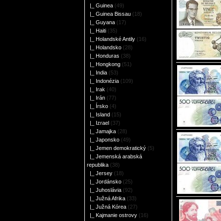
|_ Guinea
(49)
|_ Guinea Bissau
(18)
|_ Guyana
(17)
|_ Haiti
(35)
|_ Holandské Antily
(16)
|_ Holandsko
(28)
|_ Honduras
(38)
|_ Hongkong
(51)
|_ India
(53)
|_ Indonézia
(109)
|_ Irak
(40)
|_ Irán
(77)
|_ Írsko
(4)
|_ Island
(15)
|_ Izrael
(37)
|_ Jamajka
(28)
|_ Japonsko
(49)
|_ Jemen demokratický
(5)
|_ Jemenská arabská
republika
(38)
|_ Jersey
(18)
|_ Jordánsko
(25)
|_ Juhoslávia
(92)
|_ Južná Afrika
(33)
|_ Južná Kórea
(27)
|_ Kajmanie ostrovy
(16)