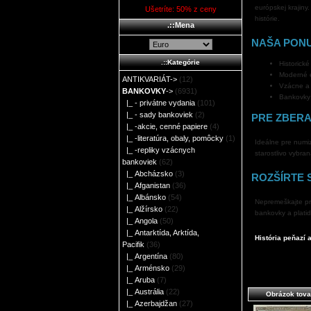
európskej krajiny
Ušetríte: 50% z ceny
histórie.
.::Mena
NAŠA PON
.::Kategórie
Historické
Moderné 
ANTIKVARIÁT->
(12)
Vzácne a 
BANKOVKY
->
(6931)
Bankovky 
|_ - privátne vydania
(101)
|_ - sady bankoviek
(2)
PRE ZBERA
|_ -akcie, cenné papiere
(4)
|_ -literatúra, obaly, pomôcky
(1)
Ideálne pre numiz
|_ -repliky vzácnych
starostlivo vybr
bankoviek
(62)
|_ Abcházsko
(3)
ROZŠÍRTE 
|_ Afganistan
(36)
|_ Albánsko
(54)
Nepremeškajte prí
|_ Alžírsko
(22)
bankovky a platid
|_ Angola
(50)
|_ Antarktída, Arktída,
História peňazí
Pacifik
(36)
|_ Argentína
(80)
|_ Arménsko
(29)
|_ Aruba
(7)
|_ Austrália
(22)
Obrázok tova
|_ Azerbajdžan
(27)