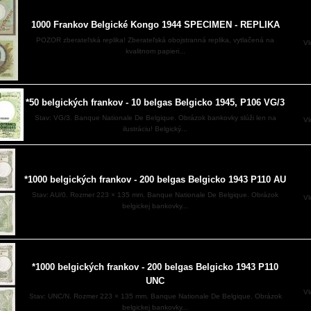
1000 Frankov Belgické Kongo 1944 SPECIMEN - REPLIKA
POZOR zberateľská replika! Zberateľská obojstranná replika, vytlačená na
Vl
kvalitnom papieri...
*50 belgických frankov - 10 belgas Belgicko 1945, P106 VG/3
Stav: VG/3. Banque Nationale De Belgique. Obrázok bankovky slúži len na
Vl
ilustráciu! Belgický...
*1000 belgických frankov - 200 belgas Belgicko 1943 P110 AU
Stav: AU/0. Rozmer 223 × 135 mm. Banque Nationale De Belgique. Obrázok
Vl
belgickej bankovky...
*1000 belgických frankov - 200 belgas Belgicko 1943 P110
UNC
Vl
Stav: UNC/N. Rozmer 223 × 135 mm. Banque Nationale De Belgique. Obrázok
belgickej bankovky...