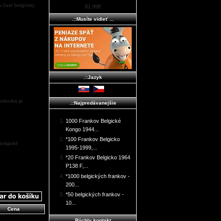
 časť belgickej
81.99€
.::Musíte vidieť ...
.::Jazyk
ankovka je
.::Najpredávanejšie
1000 Frankov Belgické
Kongo 1944...
*100 Frankov Belgicko
 belgické
1995-1999,...
*20 Frankov Belgicko 1964
P138 F,...
*1000 belgických frankov -
200...
*50 belgických frankov -
10...
Cena
Rýchly kontakt