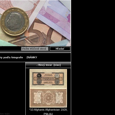
ty podľa fotografie
ZNÁMKY
.::Nový tovar [viac]
*10 Afghanis Afghanistan 1928,
tvo tejto
P9b AU