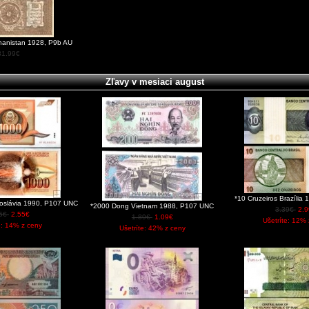
ghanistan 1928, P9b AU
81.99€
Zľavy v mesiaci august
*10 Cruzeiros Brazíli
hoslávia 1990, P107 UNC
*2000 Dong Vietnam 1988, P107 UNC
3.39€
2.9
95€
2.55€
1.89€
1.09€
Ušetríte: 12% 
e: 14% z ceny
Ušetríte: 42% z ceny