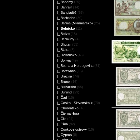
|_ Bahamy
(25)
|_ Bahrajn
(14)
|_ Bangladéš
(65)
|_ Barbados
(30)
|_ Barma (Mjanmarsko)
(25)
|_ Belgicko
(11)
|_ Belize
(18)
|_ Bermudy
(4)
|_ Bhután
(33)
|_ Biafra
(3)
|_ Bielorusko
(43)
|_ Bolívia
(49)
|_ Bosna a Hercegovina
(51)
|_ Botswana
(16)
|_ Brazília
(74)
|_ Brunej
(16)
|_ Bulharsko
(55)
|_ Burundi
(29)
|_ Čad
(10)
|_ Česko - Slovensko->
(70)
|_ Chorvátsko
(48)
|_ Čierna Hora
|_ Čile
(24)
|_ Čína
(92)
|_ Cookove ostrovy
(10)
|_ Cyprus
(8)