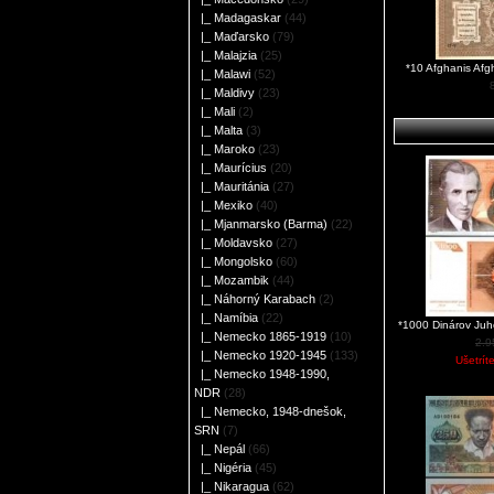
|_ Madagaskar
(44)
|_ Maďarsko
(79)
|_ Malajzia
(25)
*10 Afghanis Af
|_ Malawi
(52)
|_ Maldivy
(23)
|_ Mali
(2)
|_ Malta
(3)
|_ Maroko
(23)
|_ Maurícius
(20)
|_ Mauritánia
(27)
|_ Mexiko
(40)
|_ Mjanmarsko (Barma)
(22)
|_ Moldavsko
(27)
|_ Mongolsko
(60)
|_ Mozambik
(44)
|_ Náhorný Karabach
(2)
|_ Namíbia
(22)
*1000 Dinárov Ju
|_ Nemecko 1865-1919
(10)
2.
|_ Nemecko 1920-1945
(133)
Ušetrít
|_ Nemecko 1948-1990,
NDR
(28)
|_ Nemecko, 1948-dnešok,
SRN
(7)
|_ Nepál
(66)
|_ Nigéria
(45)
|_ Nikaragua
(62)