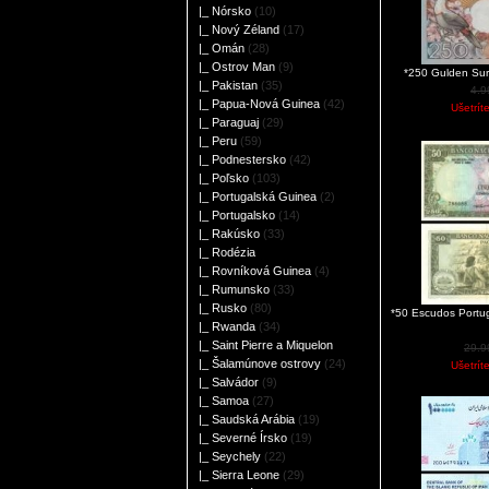
|_ Nórsko
(10)
|_ Nový Zéland
(17)
|_ Omán
(28)
|_ Ostrov Man
(9)
*250 Gulden Su
|_ Pakistan
(35)
4.
|_ Papua-Nová Guinea
(42)
Ušetrít
|_ Paraguaj
(29)
|_ Peru
(59)
|_ Podnestersko
(42)
|_ Poľsko
(103)
|_ Portugalská Guinea
(2)
|_ Portugalsko
(14)
|_ Rakúsko
(33)
|_ Rodézia
|_ Rovníková Guinea
(4)
|_ Rumunsko
(33)
|_ Rusko
(80)
*50 Escudos Portu
|_ Rwanda
(34)
|_ Saint Pierre a Miquelon
29.
|_ Šalamúnove ostrovy
(24)
Ušetrít
|_ Salvádor
(9)
|_ Samoa
(27)
|_ Saudská Arábia
(19)
|_ Severné Írsko
(19)
|_ Seychely
(22)
|_ Sierra Leone
(29)