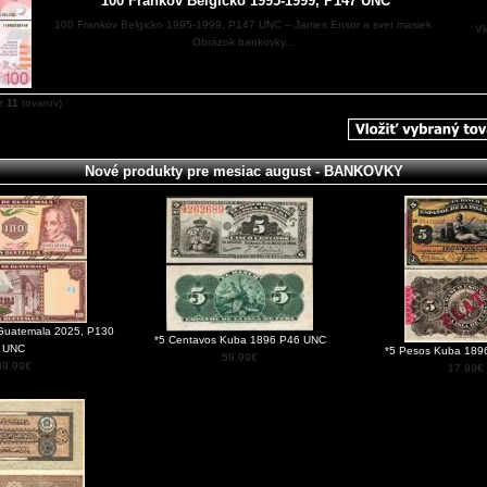
*100 Frankov Belgicko 1995-1999, P147 UNC
100 Frankov Belgicko 1995-1999, P147 UNC – James Ensor a svet masiek
Vl
Obrázok bankovky...
z
11
tovarov)
Nové produkty pre mesiac august - BANKOVKY
Guatemala 2025, P130
*5 Centavos Kuba 1896 P46 UNC
UNC
*5 Pesos Kuba 189
59.99€
39.99€
17.99€