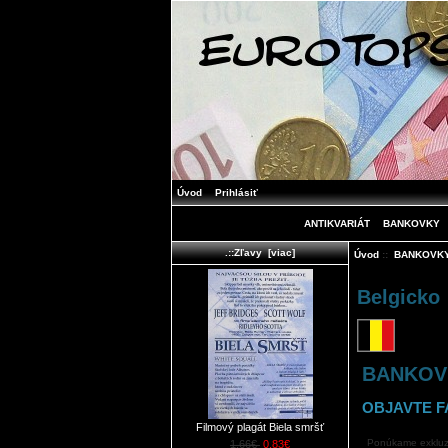
Úvod
Prihlásiť
ANTIKVARIÁT
BANKOVKY
.::Zľavy [viac]
Úvod
::
BANKOVK
Belgicko
BANKOVK
OBJAVTE F
Filmový plagát Biela smršť
Ponúkame exkluzív
1.66€
0.83€