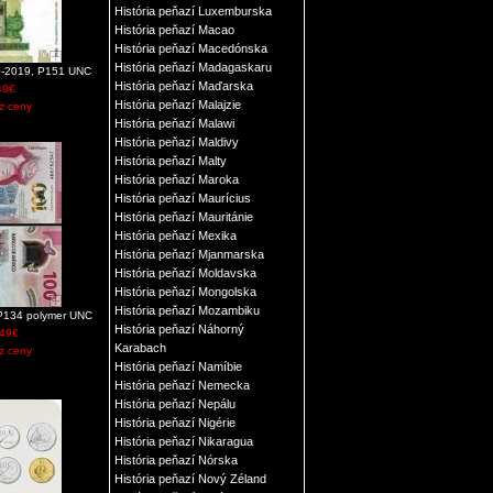
História peňazí Luxemburska
História peňazí Macao
História peňazí Macedónska
História peňazí Madagaskaru
10-2019, P151 UNC
História peňazí Maďarska
49€
História peňazí Malajzie
z ceny
História peňazí Malawi
História peňazí Maldivy
História peňazí Malty
História peňazí Maroka
História peňazí Maurícius
História peňazí Mauritánie
História peňazí Mexika
História peňazí Mjanmarska
História peňazí Moldavska
História peňazí Mongolska
História peňazí Mozambiku
P134 polymer UNC
História peňazí Náhorný
.49€
Karabach
z ceny
História peňazí Namíbie
História peňazí Nemecka
História peňazí Nepálu
História peňazí Nigérie
História peňazí Nikaragua
História peňazí Nórska
História peňazí Nový Zéland