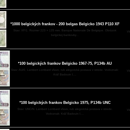
*1000 belgických frankov - 200 belgas Belgicko 1943 P110 XF
Stav: XF/1. Rozmer 223 × 135 mm. Banque Nationale De Belgique. Obrázok
Vl
belgickej bankovky...
*100 belgických frankov Belgicko 1967-75, P134b AU
Stav: AU/0. Lambert Lombard vľavo, rub alegorická postava v strede. Vodoznak:
Vl
Kráľ Badouin I....
*100 belgických frankov Belgicko 1975, P134b UNC
Stav: UNC/N. Lambert Lombard vľavo, rub alegorická postava v strede.
Vl
Vodoznak: Kráľ Badouin I....