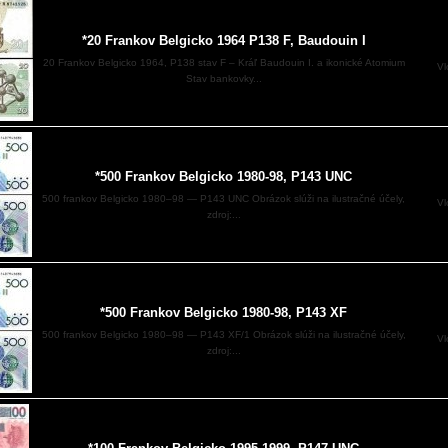
*20 Frankov Belgicko 1964 P138 F, Baudouin I
20 Frankov Belgicko 1964, P138 stav F – Kráľ Baudouin I. a ikonické Atomium
Vl
Stav bankovky...
*500 Frankov Belgicko 1980-98, P143 UNC
500 frankov Belgicko 1980–98 — P143 UNC Obrázok slúži na ilustračné účely,
Vl
zdroj:...
*500 Frankov Belgicko 1980-98, P143 XF
500 frankov Belgicko 1980–98 — P143 XF/1 Obrázok slúži na ilustračné účely,
Vl
zdroj:...