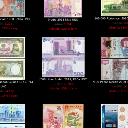
*100 000 Rialov Irán 20
rinam 1988, P134 UNC
0 euro 2018 Nitra UNC
14.99€
5.
99€
2.29€
9.99€
5.75€
Ušetríte: 63% 
e: 54% z ceny
Ušetríte: 42% z ceny
*500 Libier Sudán 2019, P80a UNC
galská Guinea 1971, P44
*100 Pesos Mexiko 2020 
29.95€
19.99€
UNC
16.49€
14
Ušetríte: 33% z ceny
99€
24.49€
Ušetríte: 12% 
e: 18% z ceny