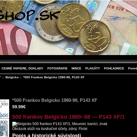
CENNÉ PAPIERE, DOKLADY
FOTOGRAFIE
MINCE
PLAGÁTY
POHĽADNICE
Portré
Y
::
Belgicko
:: *500 Frankov Belgicko 1980-98, P143 XF
*500 Frankov Belgicko 1980-98, P143 XF
59.99€
500 frankov Belgicko 1980–98 — P143 XF/1
Obrázok slúži na ilustračné účely, zdroj: Flickr.
Popis a historické súvislosti