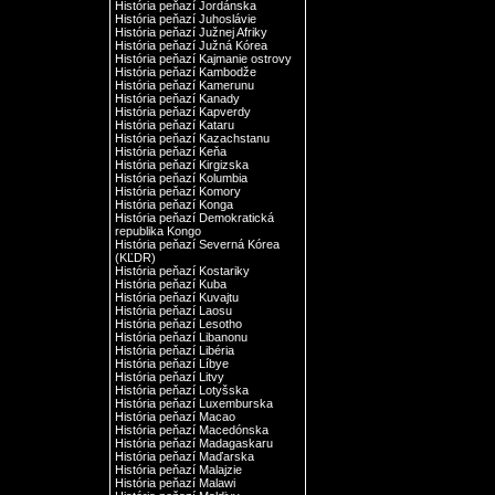
História peňazí Jordánska
História peňazí Juhoslávie
História peňazí Južnej Afriky
História peňazí Južná Kórea
História peňazí Kajmanie ostrovy
História peňazí Kambodže
História peňazí Kamerunu
História peňazí Kanady
História peňazí Kapverdy
História peňazí Kataru
História peňazí Kazachstanu
História peňazí Keňa
História peňazí Kirgizska
História peňazí Kolumbia
História peňazí Komory
História peňazí Konga
História peňazí Demokratická
republika Kongo
História peňazí Severná Kórea
(KĽDR)
História peňazí Kostariky
História peňazí Kuba
História peňazí Kuvajtu
História peňazí Laosu
História peňazí Lesotho
História peňazí Libanonu
História peňazí Libéria
História peňazí Líbye
História peňazí Litvy
História peňazí Lotyšska
História peňazí Luxemburska
História peňazí Macao
História peňazí Macedónska
História peňazí Madagaskaru
História peňazí Maďarska
História peňazí Malajzie
História peňazí Malawi