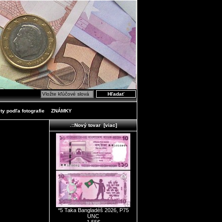
ty podľa fotografie
ZNÁMKY
.::Nový tovar [viac]
*5 Taka Bangladéš 2026, P75
UNC