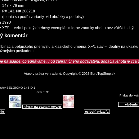
147 × 76 mm
P# 143, N# 208218
(menia sa podľa varianty: viď obrázky a podpisy)
a
1998
y
XF/1 – veľmi pekný obehový exemplár, mierne známky obehu bez väčších chýb
ký komentár
binácia belgického priemyslu a klasického umenia. XF/1 stav – ideálny na ukážku
ážnejších poškodení.
 je na sklade, objednávame ju od zahraničného dodávateľa, dodacia lehota je cca 
Všetky práva vyhradené. Copyright © 2025
EuroTopShop.sk
ovky-BELGICKO-143-D-1
Tovar 11/11
Pridať do koš
návrat na zoznam tovaru
nie
osloviť priateľa