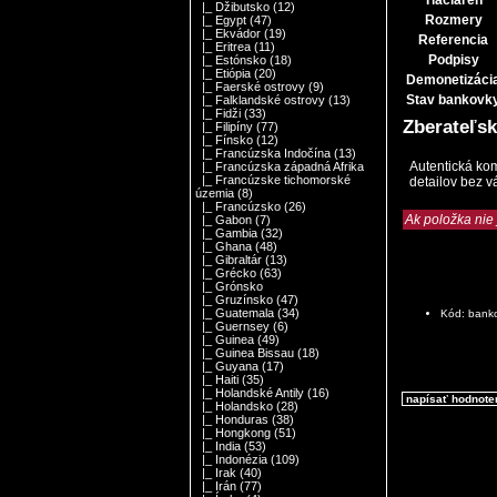
|_ Džibutsko
(12)
Rozmery
|_ Egypt
(47)
|_ Ekvádor
(19)
Referencia
|_ Eritrea
(11)
Podpisy
|_ Estónsko
(18)
|_ Etiópia
(20)
Demonetizáci
|_ Faerské ostrovy
(9)
Stav bankovk
|_ Falklandské ostrovy
(13)
|_ Fidži
(33)
Zberateľs
|_ Filipíny
(77)
|_ Fínsko
(12)
|_ Francúzska Indočína
(13)
Autentická kom
|_ Francúzska západná Afrika
|_ Francúzske tichomorské
detailov bez v
územia
(8)
|_ Francúzsko
(26)
Ak položka nie
|_ Gabon
(7)
|_ Gambia
(32)
|_ Ghana
(48)
|_ Gibraltár
(13)
|_ Grécko
(63)
|_ Grónsko
|_ Gruzínsko
(47)
|_ Guatemala
(34)
Kód: bank
|_ Guernsey
(6)
|_ Guinea
(49)
|_ Guinea Bissau
(18)
|_ Guyana
(17)
|_ Haiti
(35)
|_ Holandské Antily
(16)
napísať hodnote
|_ Holandsko
(28)
|_ Honduras
(38)
|_ Hongkong
(51)
|_ India
(53)
|_ Indonézia
(109)
|_ Irak
(40)
|_ Irán
(77)