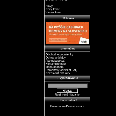
Zľavy ...
Nový tovar ...
Všetok tovar ...
.::Reklama
.::Informácie
Obchodné podmienky
Ochrana údajov
Ako nakupovať
Kontaktujte nás!
Mapa obchodu
Darčekový certifikát FAQ
Nezasielať aktuality
.::Vyhľadávanie
Rozšírené hľadanie
.::Kto je online?
Práve tu sú 45 návštevníci