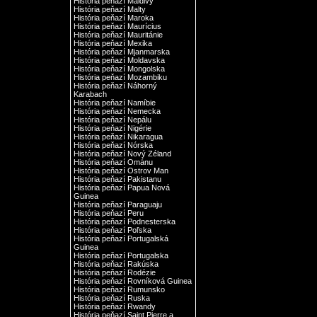
História peňazí Maldivy
História peňazí Malty
História peňazí Maroka
História peňazí Maurícius
História peňazí Mauritánie
História peňazí Mexika
História peňazí Mjanmarska
História peňazí Moldavska
História peňazí Mongolska
História peňazí Mozambiku
História peňazí Náhorný
Karabach
História peňazí Namíbie
História peňazí Nemecka
História peňazí Nepálu
História peňazí Nigérie
História peňazí Nikaragua
História peňazí Nórska
História peňazí Nový Zéland
História peňazí Ománu
História peňazí Ostrov Man
História peňazí Pakistanu
História peňazí Papua Nová
Guinea
História peňazí Paraguaju
História peňazí Peru
História peňazí Podnesterska
História peňazí Poľska
História peňazí Portugalská
Guinea
História peňazí Portugalska
História peňazí Rakúska
História peňazí Rodézie
História peňazí Rovníková Guinea
História peňazí Rumunsko
História peňazí Ruska
História peňazí Rwandy
História peňazí Saint Pierre a