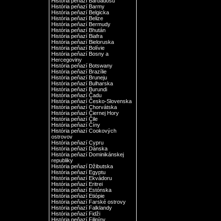
História peňazí Barbadosu
História peňazí Barmy
História peňazí Belgicka
História peňazí Belize
História peňazí Bermudy
História peňazí Bhután
História peňazí Biafra
História peňazí Bieloruska
História peňazí Bolívie
História peňazí Bosny a
Hercegoviny
História peňazí Botswany
História peňazí Brazílie
História peňazí Bruneju
História peňazí Bulharska
História peňazí Burundi
História peňazí Čadu
História peňazí Česko-Slovenska
História peňazí Chorvátska
História peňazí Čiernej Hory
História peňazí Čile
História peňazí Číny
História peňazí Cookových
ostrovov
História peňazí Cypru
História peňazí Dánska
História peňazí Dominikánskej
republiky
História peňazí Džibutska
História peňazí Egyptu
História peňazí Ekvádoru
História peňazí Eritrei
História peňazí Estónska
História peňazí Etiópie
História peňazí Farské ostrovy
História peňazí Falklandy
História peňazí Fidži
História peňazí Filipíny