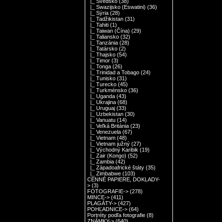
|_ Švédsko
(38)
|_ Swazijsko (Eswatini)
(36)
|_ Sýria
(28)
|_ Tadžikistan
(31)
|_ Tahiti
(1)
|_ Taiwan (Čína)
(29)
|_ Taliansko
(32)
|_ Tanzánia
(28)
|_ Tatársko
(2)
|_ Thajsko
(54)
|_ Timor
(3)
|_ Tonga
(26)
|_ Trinidad a Tobago
(24)
|_ Tunisko
(31)
|_ Turecko
(45)
|_ Turkménsko
(36)
|_ Uganda
(43)
|_ Ukrajina
(68)
|_ Uruguaj
(33)
|_ Uzbekistan
(30)
|_ Vanuatu
(14)
|_ Veľká Británia
(23)
|_ Venezuela
(67)
|_ Vietnam
(48)
|_ Vietnam južný
(27)
|_ Východný Karibik
(19)
|_ Zair (Kongo)
(52)
|_ Zambia
(42)
|_ Západoafrické štáty
(35)
|_ Zimbabwe
(103)
CENNÉ PAPIERE, DOKLADY-
>
(3)
FOTOGRAFIE->
(278)
MINCE->
(411)
PLAGÁTY->
(427)
POHĽADNICE->
(64)
Portréty podľa fotografie
(8)
ZNÁMKY->
(640)