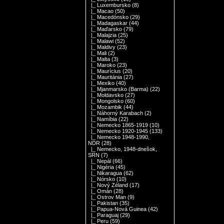
|_ Luxembursko
(8)
|_ Macao
(50)
|_ Macedónsko
(29)
|_ Madagaskar
(44)
|_ Maďarsko
(79)
|_ Malajzia
(25)
|_ Malawi
(52)
|_ Maldivy
(23)
|_ Mali
(2)
|_ Malta
(3)
|_ Maroko
(23)
|_ Maurícius
(20)
|_ Mauritánia
(27)
|_ Mexiko
(40)
|_ Mjanmarsko (Barma)
(22)
|_ Moldavsko
(27)
|_ Mongolsko
(60)
|_ Mozambik
(44)
|_ Náhorný Karabach
(2)
|_ Namíbia
(22)
|_ Nemecko 1865-1919
(10)
|_ Nemecko 1920-1945
(133)
|_ Nemecko 1948-1990,
NDR
(28)
|_ Nemecko, 1948-dnešok,
SRN
(7)
|_ Nepál
(66)
|_ Nigéria
(45)
|_ Nikaragua
(62)
|_ Nórsko
(10)
|_ Nový Zéland
(17)
|_ Omán
(28)
|_ Ostrov Man
(9)
|_ Pakistan
(35)
|_ Papua-Nová Guinea
(42)
|_ Paraguaj
(29)
|_ Peru
(59)