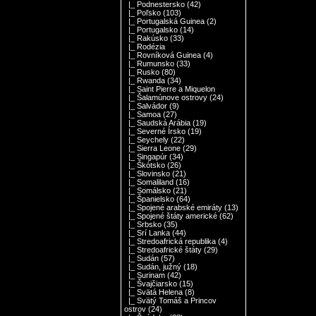
|_ Podnestersko
(42)
|_ Poľsko
(103)
|_ Portugalská Guinea
(2)
|_ Portugalsko
(14)
|_ Rakúsko
(33)
|_ Rodézia
|_ Rovníková Guinea
(4)
|_ Rumunsko
(33)
|_ Rusko
(80)
|_ Rwanda
(34)
|_ Saint Pierre a Miquelon
|_ Šalamúnove ostrovy
(24)
|_ Salvádor
(9)
|_ Samoa
(27)
|_ Saudská Arábia
(19)
|_ Severné Írsko
(19)
|_ Seychely
(22)
|_ Sierra Leone
(29)
|_ Singapúr
(34)
|_ Škótsko
(26)
|_ Slovinsko
(21)
|_ Somaliland
(16)
|_ Somálsko
(21)
|_ Španielsko
(64)
|_ Spojené arabské emiráty
(13)
|_ Spojené štáty americké
(62)
|_ Srbsko
(35)
|_ Srí Lanka
(44)
|_ Stredoafrická republika
(4)
|_ Stredoafrické štáty
(29)
|_ Sudán
(57)
|_ Sudán, južný
(18)
|_ Surinam
(42)
|_ Švajčiarsko
(15)
|_ Svätá Helena
(8)
|_ Svätý Tomáš a Princov
ostrov
(24)