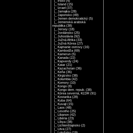
|_ Írsko
(4)
|_ Island
(15)
|_ Izrael
(37)
|_ Jamajka
(28)
|_ Japonsko
(49)
|_ Jemen demokratický
(5)
|_ Jemenská arabská
republika
(38)
|_ Jersey
(18)
|_ Jordánsko
(25)
|_ Juhoslávia
(92)
|_ Južná Afrika
(33)
|_ Južná Kórea
(27)
|_ Kajmanie ostrovy
(16)
|_ Kambodža
(69)
|_ Kamerun
(5)
|_ Kanada
(22)
|_ Kapverdy
(24)
|_ Katar
(21)
|_ Kazachstan
(36)
|_ Keňa
(36)
|_ Kirgizsko
(38)
|_ Kolumbia
(42)
|_ Komory
(10)
|_ Kongo
(8)
|_ Kongo dem. repub.
(38)
|_ Kórea severná, KĽDR
(91)
|_ Kostarika
(28)
|_ Kuba
(64)
|_ Kuvajt
(15)
|_ Laos
(48)
|_ Lesotho
(25)
|_ Libanon
(42)
|_ Libéria
(23)
|_ Líbya
(38)
|_ Lichtenštajnsko
(2)
|_ Litva
(27)
|_ Lotyšsko
(19)