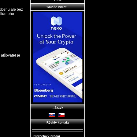
1.55€
.::Musíte vidieť ...
obehu ale bez
ultúrneho
šovateľ je
.::Jazyk
Rýchly kontakt
Internetový predaj