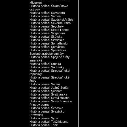
Miquelon
História peňazí Šalamúnove
ostrovy
História peňazí Salvadoru
História peňazí Samoa
História peňazí Saudskej Arábie
História peňazí Severné Írsko
História peňazí Seychely
História peňazí Sierra Leone
História peňazí Singapúru
História peňazí Škótska
História peňazí Slovinska
História peňazí Somalilandu
História peňazí Somálska
História peňazí Španielska
Spojené arabské emiráty
História peňazí Spojené štáty
americké
História peňazí Srbska
História peňazí Srí Lanky
História peňazí Stredoafrickej
republiky
História peňazí Stredoafrické
štáty
História peňazí Sudán
História peňazí Južný Sudán
História peňazí Surinam
História peňazí Švajčiarska
História peňazí Svätá Helena
História peňazí Svätý Tomáš a
Princov ostrov
História peňazí Švédska
História peňazí Svazijsko
(Eswatini)
História peňazí Sýria
História peňazí Tadžikistanu
História peňazí Tahiti