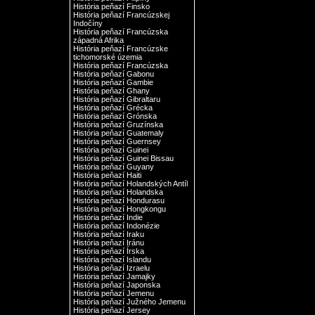
História peňazí Finsko
História peňazí Francúzskej
Indočíny
História peňazí Francúzska
západná Afrika
História peňazí Francúzske
tichomorské územia
História peňazí Francúzska
História peňazí Gabonu
História peňazí Gambie
História peňazí Ghany
História peňazí Gibraltaru
História peňazí Grécka
História peňazí Grónska
História peňazí Gruzínska
História peňazí Guatemaly
História peňazí Guernsey
História peňazí Guinei
História peňazí Guinei Bissau
História peňazí Guyany
História peňazí Haiti
História peňazí Holandských Antíl
História peňazí Holandska
História peňazí Hondurasu
História peňazí Hongkongu
História peňazí Indie
História peňazí Indonézie
História peňazí Iraku
História peňazí Iránu
História peňazí Írska
História peňazí Islandu
História peňazí Izraelu
História peňazí Jamajky
História peňazí Japonska
História peňazí Jemenu
História peňazí Južného Jemenu
História peňazí Jersey