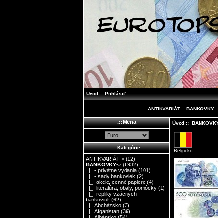
Úvod
Prihlásiť
ANTIKVARIÁT
BANKOVKY
.::Mena
Úvod
::
BANKOVK
.::Kategórie
Belgicko
ANTIKVARIÁT->
(12)
BANKOVKY
->
(6932)
|_ - privátne vydania
(101)
|_ - sady bankoviek
(2)
|_ -akcie, cenné papiere
(4)
|_ -literatúra, obaly, pomôcky
(1)
|_ -repliky vzácnych
bankoviek
(62)
|_ Abcházsko
(3)
|_ Afganistan
(36)
|_ Albánsko
(54)