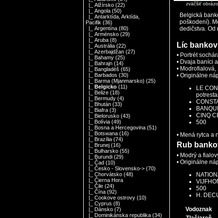
zväčšiť obráz
|_ Alžírsko
(22)
|_ Angola
(50)
Belgická bank
|_ Antarktída, Arktída,
poškodení). Mo
Pacifik
(36)
dedičstva. Od
|_ Argentína
(80)
|_ Arménsko
(29)
|_ Aruba
(8)
Líc bankov
|_ Austrália
(22)
|_ Azerbajdžan
(27)
• Portrét sochá
|_ Bahamy
(25)
• Dvaja baníci 
|_ Bahrajn
(14)
• Modrofialová,
|_ Bangladéš
(65)
• Originálne ná
|_ Barbados
(30)
|_ Barma (Mjanmarsko)
(25)
|_ Belgicko
(11)
LE CON
|_ Belize
(18)
potresta
|_ Bermudy
(4)
CONSTA
|_ Bhután
(33)
BANQUE
|_ Biafra
(3)
CINQ CE
|_ Bielorusko
(43)
500
|_ Bolívia
(49)
|_ Bosna a Hercegovina
(51)
|_ Botswana
(16)
• Mená rytca 
|_ Brazília
(74)
Rub banko
|_ Brunej
(16)
|_ Bulharsko
(55)
• Modrý a fialo
|_ Burundi
(29)
• Originálne ná
|_ Čad
(10)
|_ Česko - Slovensko->
(70)
NATIONA
|_ Chorvátsko
(48)
|_ Čierna Hora
VIJFHO
|_ Čile
(24)
500
|_ Čína
(92)
H. DEC
|_ Cookove ostrovy
(10)
|_ Cyprus
(8)
Vodoznak
|_ Dánsko
(7)
|_ Dominikánska republika
(34)
Tlačiareň