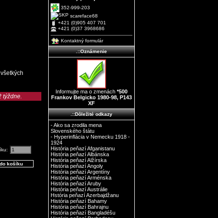
352-999-203
scareface68
+421 (0)905 407 701
+421 (0)37 3968686
Kontaktný formulár
.::Oznámenie
 všetkých
Informujte ma o zmenách
*500
2 týždne.
Frankov Belgicko 1980-98, P143
XF
.::Dôležité odkazy
- Ako sa zrodila mena
Slovenského štátu
- Hyperinflácia v Nemecku 1918 -
1924
História peňazí Afganistanu
íku:
História peňazí Albánska
História peňazí Alžírska
História peňazí Angoly
História peňazí Argentíny
História peňazí Arménska
História peňazí Aruby
História peňazí Austrálie
Hstória peňazí Azerbajdžanu
História peňazí Bahamy
História peňazí Bahrajnu
História peňazí Bangladéšu