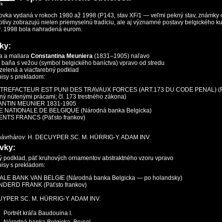
ok
ovka vydaná v rokoch 1980 až 1998 (P143, stav XF/1 — veľmi pekný stav, známky 
tívy zobrazujú nielen priemyselnú tradíciu, ale aj významné postavy belgického k
 r. 1998 bola nahradená eurom.
ky:
ra a maliara
Constantina Meuniera
(1831–1905) naľavo
a baňa s vežou (symbol belgického baníctva) vpravo od stredu
 zelená a viacfarebný podklad
pisy s prekladom:
TREFACTEUR EST PUNI DES TRAVAUX FORCES (ART.173 DU CODE PENAL) (Fal
ný nútenými prácami; čl. 173 trestného zákona)
NTIN MEUNIER 1831-1905
 NATIONALE DE BELGIQUE (Národná banka Belgicka)
NTS FRANCS (Päťsto frankov)
a návrhárov: H. DECUYPER SC. M. HÜRRIG-Y. ADAM INV.
vky:
vý podklad, päť kruhových ornamentov abstraktného vzoru vpravo
pisy s prekladom:
LE BANK VAN BELGIE (Národná banka Belgicka — po holandsky)
NDERD FRANK (Päťsto frankov)
UYPER SC. M. HÜRRIG-Y. ADAM INV.
Portrét kráľa Baudouina I.
Národná banka Belgicka, Brusel