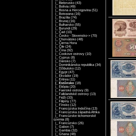
|_ Bielorusko
(43)
|_ Bolívia
(49)
|_ Bosna a Hercegovina
(51)
|_ Botswana
(16)
|_ Brazília
(74)
|_ Brunej
(16)
|_ Bulharsko
(55)
|_ Burundi
(29)
|_ Čad
(10)
|_ Česko - Slovensko->
(70)
|_ Chorvátsko
(48)
|_ Čierna Hora
|_ Čile
(24)
|_ Čína
(92)
|_ Cookove ostrovy
(10)
|_ Cyprus
(8)
|_ Dánsko
(7)
|_ Dominikánska republika
(34)
|_ Džibutsko
(12)
|_ Egypt
(47)
|_ Ekvádor
(19)
|_ Eritrea
(11)
|_ Estónsko
(18)
|_ Etiópia
(20)
|_ Faerské ostrovy
(9)
|_ Falklandské ostrovy
(13)
|_ Fidži
(33)
|_ Filipíny
(77)
|_ Fínsko
(12)
|_ Francúzska Indočína
(13)
|_ Francúzska západná Afrika
|_ Francúzske tichomorské
územia
(8)
|_ Francúzsko
(26)
|_ Gabon
(7)
|_ Gambia
(32)
|_ Ghana
(48)