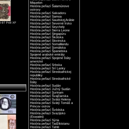
Miquelon
História peňazí Šalamúnove
ostrovy
História peňazí Salvadoru
História peňazí Samoa
História peňazí Saudskej Arábie
6-97 P48 XF
História peňazí Severné Írsko
História peňazí Seychely
História peňazí Sierra Leone
História peňazí Singapúru
História peňazí Škótska
História peňazí Slovinska
História peňazí Somalilandu
História peňazí Somálska
História peňazí Španielska
Spojené arabské emiráty
História peňazí Spojené štáty
americké
História peňazí Srbska
História peňazí Srí Lanky
História peňazí Stredoafrickej
republiky
História peňazí Stredoafrické
štáty
História peňazí Sudán
História peňazí Južný Sudán
História peňazí Surinam
História peňazí Švajčiarska
História peňazí Svätá Helena
História peňazí Svätý Tomáš a
Princov ostrov
História peňazí Švédska
História peňazí Svazijsko
(Eswatini)
História peňazí Sýria
História peňazí Tadžikistanu
História peňazí Tahiti