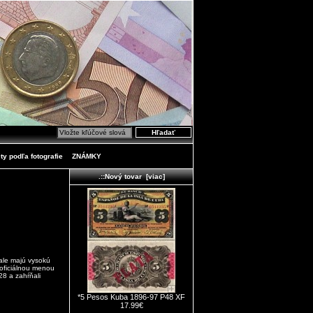
ty podľa fotografie
ZNÁMKY
.::Nový tovar [viac]
 ale majú vysokú
 oficiálnou menou
8 a zahŕňali
*5 Pesos Kuba 1896-97 P48 XF
17.99€