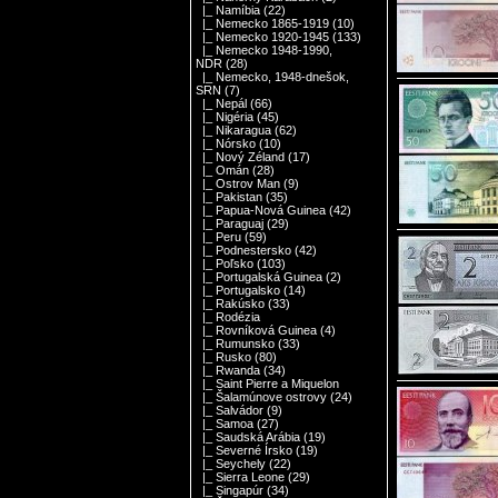
|_ Namíbia
(22)
|_ Nemecko 1865-1919
(10)
|_ Nemecko 1920-1945
(133)
|_ Nemecko 1948-1990,
NDR
(28)
|_ Nemecko, 1948-dnešok,
SRN
(7)
|_ Nepál
(66)
|_ Nigéria
(45)
|_ Nikaragua
(62)
|_ Nórsko
(10)
|_ Nový Zéland
(17)
|_ Omán
(28)
|_ Ostrov Man
(9)
|_ Pakistan
(35)
|_ Papua-Nová Guinea
(42)
|_ Paraguaj
(29)
|_ Peru
(59)
|_ Podnestersko
(42)
|_ Poľsko
(103)
|_ Portugalská Guinea
(2)
|_ Portugalsko
(14)
|_ Rakúsko
(33)
|_ Rodézia
|_ Rovníková Guinea
(4)
|_ Rumunsko
(33)
|_ Rusko
(80)
|_ Rwanda
(34)
|_ Saint Pierre a Miquelon
|_ Šalamúnove ostrovy
(24)
|_ Salvádor
(9)
|_ Samoa
(27)
|_ Saudská Arábia
(19)
|_ Severné Írsko
(19)
|_ Seychely
(22)
|_ Sierra Leone
(29)
|_ Singapúr
(34)