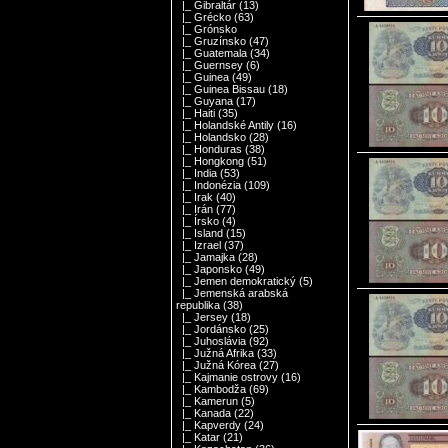
|_ Gibraltár
(13)
|_ Grécko
(63)
|_ Grónsko
|_ Gruzínsko
(47)
|_ Guatemala
(34)
|_ Guernsey
(6)
|_ Guinea
(49)
|_ Guinea Bissau
(18)
|_ Guyana
(17)
|_ Haiti
(35)
|_ Holandské Antily
(16)
|_ Holandsko
(28)
|_ Honduras
(38)
|_ Hongkong
(51)
|_ India
(53)
|_ Indonézia
(109)
|_ Irak
(40)
|_ Irán
(77)
|_ Írsko
(4)
|_ Island
(15)
|_ Izrael
(37)
|_ Jamajka
(28)
|_ Japonsko
(49)
|_ Jemen demokratický
(5)
|_ Jemenská arabská
republika
(38)
|_ Jersey
(18)
|_ Jordánsko
(25)
|_ Juhoslávia
(92)
|_ Južná Afrika
(33)
|_ Južná Kórea
(27)
|_ Kajmanie ostrovy
(16)
|_ Kambodža
(69)
|_ Kamerun
(5)
|_ Kanada
(22)
|_ Kapverdy
(24)
|_ Katar
(21)