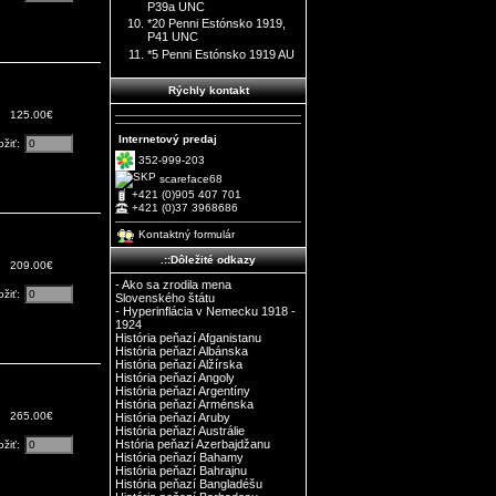
P39a UNC
*20 Penni Estónsko 1919,
P41 UNC
*5 Penni Estónsko 1919 AU
Rýchly kontakt
125.00€
Internetový predaj
ožiť:
352-999-203
scareface68
+421 (0)905 407 701
+421 (0)37 3968686
Kontaktný formulár
.::Dôležité odkazy
209.00€
- Ako sa zrodila mena
ožiť:
Slovenského štátu
- Hyperinflácia v Nemecku 1918 -
1924
História peňazí Afganistanu
História peňazí Albánska
História peňazí Alžírska
História peňazí Angoly
História peňazí Argentíny
História peňazí Arménska
265.00€
História peňazí Aruby
História peňazí Austrálie
Hstória peňazí Azerbajdžanu
ožiť:
História peňazí Bahamy
História peňazí Bahrajnu
História peňazí Bangladéšu