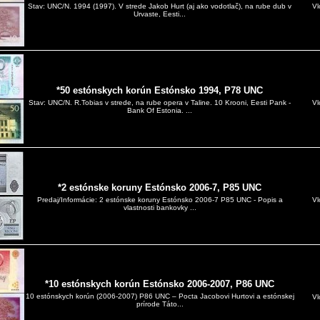
Vl
Stav: UNC/N. 1994 (1997). V strede Jakob Hurt (aj ako vodotlač), na rube dub v
Urvaste, Eesti...
*50 estónskych korún Estónsko 1994, P78 UNC
Vl
Stav: UNC/N. R.Tobias v strede, na rube opera v Taline. 10 Krooni, Eesti Pank -
Bank Of Estonia. ...
*2 estónske koruny Estónsko 2006-7, P85 UNC
Vl
Predaj/Informácie: 2 estónske koruny Estónsko 2006-7 P85 UNC - Popis a
vlastnosti bankovky ...
*10 estónskych korún Estónsko 2006-2007, P86 UNC
10 estónskych korún (2006-2007) P86 UNC – Pocta Jacobovi Hurtovi a estónskej
Vl
prírode Táto...