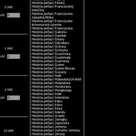
História peňazí Finsko
História peňazí Francúzskej
5.99€
Indočíny
História peňazí Francúzska
ožiť:
západná Afrika
História peňazí Francúzske
tichomorské územia
História peňazí Francúzska
História peňazí Gabonu
História peňazí Gambie
História peňazí Ghany
História peňazí Gibraltaru
História peňazí Grécka
1.99€
História peňazí Grónska
História peňazí Gruzínska
ožiť:
História peňazí Guatemaly
História peňazí Guernsey
História peňazí Guinei
História peňazí Guinei Bissau
História peňazí Guyany
História peňazí Haiti
História peňazí Holandských Antíl
História peňazí Holandska
História peňazí Hondurasu
2.59€
História peňazí Hongkongu
História peňazí Indie
História peňazí Indonézie
ožiť:
História peňazí Iraku
História peňazí Iránu
História peňazí Írska
História peňazí Islandu
História peňazí Izraelu
História peňazí Jamajky
História peňazí Japonska
História peňazí Jemenu
História peňazí Južného Jemenu
10.99€
História peňazí Jersey