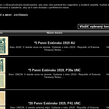
n s dôveryhodnými dodávateľmi, aby sme vám priniesli len originálne a kvalitné platidlá. Každá 
rolovaná a zabalená, aby sa k vám dostala v perfektnom stave.
ZÍ A MENY - ESTÓNSKO
ru
Názov tovaru
*5 Penni Estónsko 1919 AU
Vl
Stav: AU/0. V strede sova na strome. Vydanie z roku 1919 - Republic of Estonia
Treasury Notes. ...
*5 Penni Estónsko 1919, P39a UNC
Vl
Stav: UNC/N. V strede sova na strome. Vydanie z roku 1919 - Republic of Estonia
Treasury Notes. ...
*20 Penni Estónsko 1919, P41 UNC
Vl
Stav: UNC/N. V strede veterný mlyn. Vydanie z roku 1919 - Republic of Estonia