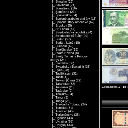
|_ Škótsko
(26)
|_ Slovinsko
(21)
|_ Somaliland
(16)
|_ Somálsko
(21)
|_ Španielsko
(64)
|_ Spojené arabské emiráty
(13)
|_ Spojené štáty americké
(62)
|_ Srbsko
(35)
|_ Srí Lanka
(44)
|_ Stredoafrická republika
(4)
|_ Stredoafrické štáty
(29)
|_ Sudán
(57)
|_ Sudán, južný
(18)
|_ Surinam
(42)
|_ Švajčiarsko
(15)
|_ Svätá Helena
(8)
|_ Svätý Tomáš a Princov
ostrov
(24)
|_ Švédsko
(38)
|_ Swazijsko (Eswatini)
(36)
|_ Sýria
(28)
|_ Tadžikistan
(31)
|_ Tahiti
(1)
|_ Taiwan (Čína)
(29)
|_ Taliansko
(32)
Zobrazujem
1
-
18
(
|_ Tanzánia
(28)
|_ Tatársko
(2)
|_ Thajsko
(54)
|_ Timor
(3)
|_ Tonga
(26)
|_ Trinidad a Tobago
(24)
|_ Tunisko
(31)
|_ Turecko
(45)
|_ Turkménsko
(36)
|_ Uganda
(43)
|_ Ukrajina
(68)
|_ Uruguaj
(33)