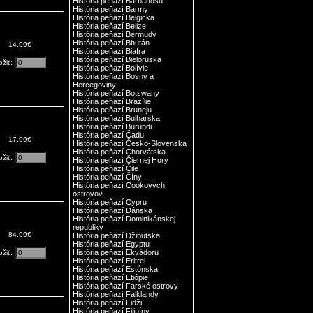
História peňazí Barbadosu
História peňazí Barmy
História peňazí Belgicka
História peňazí Belize
História peňazí Bermudy
História peňazí Bhután
14.99€
História peňazí Biafra
História peňazí Bieloruska
ožiť:
História peňazí Bolívie
História peňazí Bosny a
Hercegoviny
História peňazí Botswany
História peňazí Brazílie
História peňazí Bruneju
História peňazí Bulharska
História peňazí Burundi
História peňazí Čadu
17.99€
História peňazí Česko-Slovenska
História peňazí Chorvátska
ožiť:
História peňazí Čiernej Hory
História peňazí Čile
História peňazí Číny
História peňazí Cookových
ostrovov
História peňazí Cypru
História peňazí Dánska
História peňazí Dominikánskej
republiky
84.99€
História peňazí Džibutska
História peňazí Egyptu
História peňazí Ekvádoru
ožiť:
História peňazí Eritrei
História peňazí Estónska
História peňazí Etiópie
História peňazí Farské ostrovy
História peňazí Falklandy
História peňazí Fidži
História peňazí Filipíny