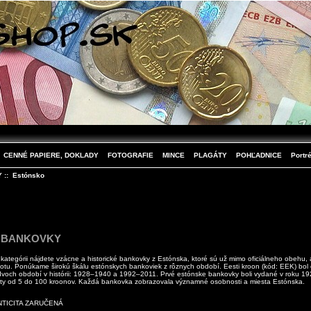
CENNÉ PAPIERE, DOKLADY
FOTOGRAFIE
MINCE
PLAGÁTY
POHĽADNICE
Portré
Y
:: Estónsko
 BANKOVKY
o kategórii nájdete vzácne a historické bankovky z Estónska, ktoré sú už mimo oficiálneho obehu,
otu. Ponúkame širokú škálu estónskych bankoviek z rôznych období. Eesti kroon (kód: EEK) bol
voch období v histórii: 1928–1940 a 1992–2011. Prvé estónske bankovky boli vydané v roku 192
y od 5 do 100 kroonov. Každá bankovka zobrazovala významné osobnosti a miesta Estónska.
NTICITA ZARUČENÁ