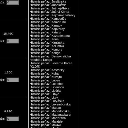
História peňazí Jordánska
ožiť:
História peňazí Juhoslávie
História peňazí Južnej Afriky
História peňazí Južná Kórea
História peňazí Kajmanie ostrovy
História peňazí Kambodže
História peňazí Kamerunu
História peňazí Kanady
História peňazí Kapverdy
História peňazí Kataru
18.49€
História peňazí Kazachstanu
História peňazí Keňa
ožiť:
História peňazí Kirgizska
História peňazí Kolumbia
História peňazí Komory
História peňazí Konga
História peňazí Demokratická
republika Kongo
História peňazí Severná Kórea
(KĽDR)
História peňazí Kostariky
1.95€
História peňazí Kuba
História peňazí Kuvajtu
ožiť:
História peňazí Laosu
História peňazí Lesotho
História peňazí Libanonu
História peňazí Libéria
História peňazí Líbye
História peňazí Litvy
História peňazí Lotyšska
História peňazí Luxemburska
História peňazí Macao
História peňazí Macedónska
6.99€
História peňazí Madagaskaru
História peňazí Maďarska
ožiť:
História peňazí Malajzie
História peňazí Malawi