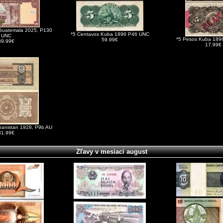
Guatemala 2025, P130
*5 Centavos Kuba 1896 P46 UNC
UNC
*5 Pesos Kuba 189
59.99€
39.99€
17.99€
ghanistan 1928, P9b AU
81.99€
Zľavy v mesiaci august