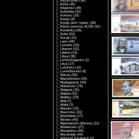
|_ Kazachstan
(36)
|_ Keňa
(36)
|_ Kirgizsko
(38)
|_ Kolumbia
(42)
|_ Komory
(10)
|_ Kongo
(8)
|_ Kongo dem. repub.
(38)
|_ Kórea severná, KĽDR
(91)
|_ Kostarika
(28)
|_ Kuba
(64)
|_ Kuvajt
(15)
|_ Laos
(48)
|_ Lesotho
(25)
|_ Libanon
(42)
|_ Libéria
(23)
|_ Líbya
(38)
|_ Lichtenštajnsko
(2)
|_ Litva
(27)
|_ Lotyšsko
(19)
|_ Luxembursko
(8)
|_ Macao
(50)
|_ Macedónsko
(29)
|_ Madagaskar
(44)
|_ Maďarsko
(79)
|_ Malajzia
(25)
|_ Malawi
(52)
|_ Maldivy
(23)
|_ Mali
(2)
|_ Malta
(3)
|_ Maroko
(23)
|_ Maurícius
(20)
|_ Mauritánia
(27)
|_ Mexiko
(40)
|_ Mjanmarsko (Barma)
(22)
|_ Moldavsko
(27)
|_ Mongolsko
(60)
|_ Mozambik
(44)
|_ Náhorný Karabach
(2)