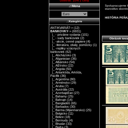
Ušetríte: 10% z ceny
Spolupracujeme le
.::Mena
starostlivo skont
HISTÓRIA PEŇA
.::Kategórie
ANTIKVARIÁT->
(12)
BANKOVKY
->
(6931)
|_ - privátne vydania
(101)
|_ - sady bankoviek
(2)
Obrázok tova
|_ -akcie, cenné papiere
(4)
|_ -literatúra, obaly, pomôcky
(1)
|_ -repliky vzácnych
bankoviek
(62)
|_ Abcházsko
(3)
|_ Afganistan
(36)
|_ Albánsko
(54)
|_ Alžírsko
(22)
|_ Angola
(50)
|_ Antarktída, Arktída,
Pacifik
(36)
|_ Argentína
(80)
|_ Arménsko
(29)
|_ Aruba
(7)
|_ Austrália
(22)
|_ Azerbajdžan
(27)
|_ Bahamy
(25)
|_ Bahrajn
(14)
|_ Bangladéš
(65)
|_ Barbados
(30)
|_ Barma (Mjanmarsko)
(25)
|_ Belgicko
(11)
|_ Belize
(18)
|_ Bermudy
(4)
|_ Bhután
(33)
|_ Biafra
(3)