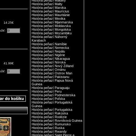
História peňazí Maldivy
História peňazí Malty
História peňazí Maroka
História peňazí Maurícius
História peňazí Mauritánie
História peňazí Mexika
História peňazí Mjanmarska
14.25€
História peňazí Moldavska
História peňazí Mongolska
ožiť:
História peňazí Mozambiku
História peňazí Náhorný
Karabach
História peňazí Namíbie
História peňazí Nemecka
História peňazí Nepálu
História peňazí Nigérie
História peňazí Nikaragua
História peňazí Nórska
41.99€
História peňazí Nový Zéland
História peňazí Ománu
ožiť:
História peňazí Ostrov Man
História peňazí Pakistanu
História peňazí Papua Nová
Guinea
História peňazí Paraguaju
História peňazí Peru
História peňazí Podnesterska
História peňazí Poľska
História peňazí Portugalská
Guinea
História peňazí Portugalska
História peňazí Rakúska
História peňazí Rodézie
História peňazí Rovníková Guinea
História peňazí Rumunsko
História peňazí Ruska
História peňazí Rwandy
História peňazí Saint Pierre a