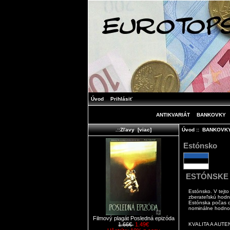
Úvod
Prihlásiť
ANTIKVARIÁT
BANKOVKY
Úvod
::
BANKOVK
.::Zľavy [viac]
Estónsko
ESTÓNSKE
Estónsko
. V tejt
zberateľskú hodn
Estónska počas d
nominálne hodnot
Filmový plagát Posledná epizóda
KVALITA A AUTE
1.66€
1.49€