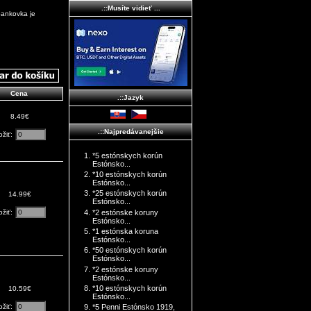
.::Musíte vidieť ...
bankovka je
Cena
.::Jazyk
8.49€
.::Najpredávanejšie
ožiť:
*5 estónskych korún
Estónsko...
*10 estónskych korún
Estónsko...
*25 estónskych korún
14.99€
Estónsko...
ožiť:
*2 estónske koruny
Estónsko...
*1 estónska koruna
Estónsko...
*50 estónskych korún
Estónsko...
*2 estónske koruny
Estónsko...
*10 estónskych korún
10.59€
Estónsko...
ožiť:
*5 Penni Estónsko 1919,