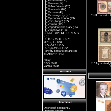
|_ Uzbekistan
(30)
|_ Vanuatu
(14)
|_ Veľká Británia
(23)
|_ Venezuela
(67)
|_ Vietnam
(48)
*100 Quetzales 
|_ Vietnam južný
(27)
|_ Východný Karibik
(19)
|_ Zair (Kongo)
(52)
|_ Zambia
(42)
|_ Západoafrické štáty
(35)
|_ Zimbabwe
(103)
CENNÉ PAPIERE, DOKLADY-
>
(3)
FOTOGRAFIE->
(278)
MINCE->
(409)
PLAGÁTY->
(427)
POHĽADNICE->
(64)
Portréty podľa fotografie
(8)
ZNÁMKY->
(640)
Zľavy ...
Nový tovar ...
*10 Afghanis Af
Všetok tovar ...
.::Reklama
.::Informácie
Obchodné podmienky
Ochrana údajov