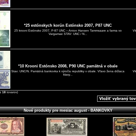
*25 estónskych korún Estónsko 2007, P87 UNC
Vl
25 krooni Estónsko 2007, P‑87 UNC – Anton Hansen Tammsaare a farma vo
Vargamae STAV: UNC / N...
*10 Krooni Estónsko 2008, P90 UNC pamätná v obale
Vl
Stav: UNC/N. Pamätná bankovka k výročiu republiky v obale. Vľavo žena držiaca
klasy...
z
18
tovarov)
Nové produkty pre mesiac august - BANKOVKY