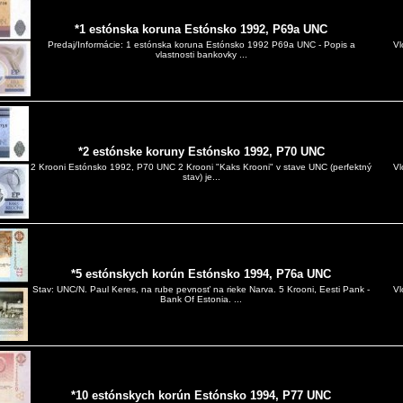
*1 estónska koruna Estónsko 1992, P69a UNC
Vl
Predaj/Informácie: 1 estónska koruna Estónsko 1992 P69a UNC - Popis a
vlastnosti bankovky ...
*2 estónske koruny Estónsko 1992, P70 UNC
Vl
2 Krooni Estónsko 1992, P70 UNC 2 Krooni "Kaks Krooni" v stave UNC (perfektný
stav) je...
*5 estónskych korún Estónsko 1994, P76a UNC
Vl
Stav: UNC/N. Paul Keres, na rube pevnosť na rieke Narva. 5 Krooni, Eesti Pank -
Bank Of Estonia. ...
*10 estónskych korún Estónsko 1994, P77 UNC