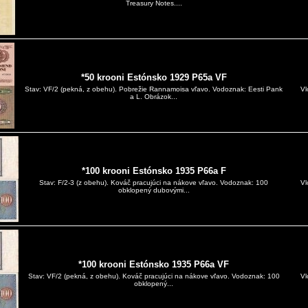
Treasury Notes....
*50 krooni Estónsko 1929 P65a VF
Vl
Stav: VF/2 (pekná, z obehu). Pobrežie Rannamoisa vľavo. Vodoznak: Eesti Pank
a L. Obrázok...
*100 krooni Estónsko 1935 P66a F
Vl
Stav: F/2-3 (z obehu). Kováč pracujúci na nákove vľavo. Vodoznak: 100
obklopený dubovými...
*100 krooni Estónsko 1935 P66a VF
Vl
Stav: VF/2 (pekná, z obehu). Kováč pracujúci na nákove vľavo. Vodoznak: 100
obklopený...