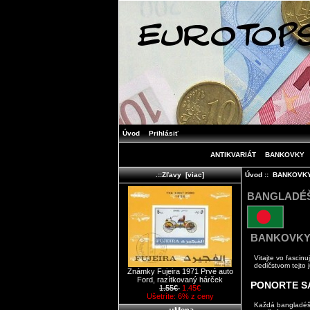
Úvod
Prihlásiť
ANTIKVARIÁT
BANKOVKY
Úvod
::
BANKOVK
.::Zľavy [viac]
BANGLADÉ
BANKOVKY 
Vitajte vo fasci
dedičstvom tejto j
Známky Fujeira 1971 Prvé auto
Ford, razítkovaný hárček
PONORTE SA
1.55€
1.45€
Ušetríte: 6% z ceny
Každá bangladéšs
.::Mena