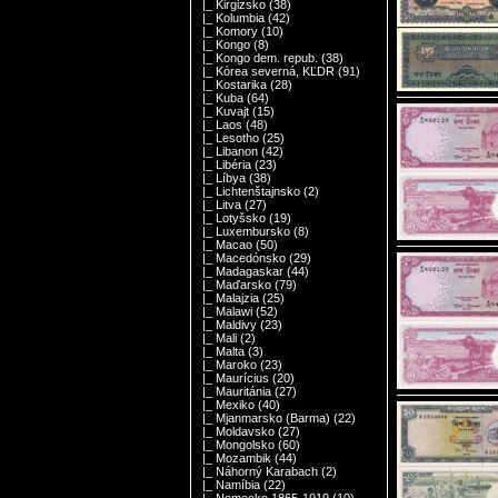
|_ Kirgizsko
(38)
|_ Kolumbia
(42)
|_ Komory
(10)
|_ Kongo
(8)
|_ Kongo dem. repub.
(38)
|_ Kórea severná, KĽDR
(91)
|_ Kostarika
(28)
|_ Kuba
(64)
|_ Kuvajt
(15)
|_ Laos
(48)
|_ Lesotho
(25)
|_ Libanon
(42)
|_ Libéria
(23)
|_ Líbya
(38)
|_ Lichtenštajnsko
(2)
|_ Litva
(27)
|_ Lotyšsko
(19)
|_ Luxembursko
(8)
|_ Macao
(50)
|_ Macedónsko
(29)
|_ Madagaskar
(44)
|_ Maďarsko
(79)
|_ Malajzia
(25)
|_ Malawi
(52)
|_ Maldivy
(23)
|_ Mali
(2)
|_ Malta
(3)
|_ Maroko
(23)
|_ Maurícius
(20)
|_ Mauritánia
(27)
|_ Mexiko
(40)
|_ Mjanmarsko (Barma)
(22)
|_ Moldavsko
(27)
|_ Mongolsko
(60)
|_ Mozambik
(44)
|_ Náhorný Karabach
(2)
|_ Namíbia
(22)