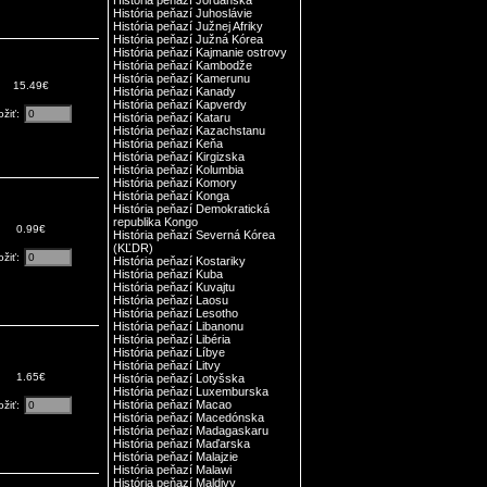
História peňazí Jordánska
História peňazí Juhoslávie
História peňazí Južnej Afriky
História peňazí Južná Kórea
História peňazí Kajmanie ostrovy
História peňazí Kambodže
História peňazí Kamerunu
15.49€
História peňazí Kanady
História peňazí Kapverdy
ožiť:
História peňazí Kataru
História peňazí Kazachstanu
História peňazí Keňa
História peňazí Kirgizska
História peňazí Kolumbia
História peňazí Komory
História peňazí Konga
História peňazí Demokratická
republika Kongo
0.99€
História peňazí Severná Kórea
(KĽDR)
ožiť:
História peňazí Kostariky
História peňazí Kuba
História peňazí Kuvajtu
História peňazí Laosu
História peňazí Lesotho
História peňazí Libanonu
História peňazí Libéria
História peňazí Líbye
História peňazí Litvy
1.65€
História peňazí Lotyšska
História peňazí Luxemburska
História peňazí Macao
ožiť:
História peňazí Macedónska
História peňazí Madagaskaru
História peňazí Maďarska
História peňazí Malajzie
História peňazí Malawi
História peňazí Maldivy