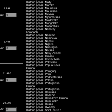
História peňazí Malty
História peňazí Maroka
História peňazí Maurícius
1.99€
História peňazí Mauritánie
História peňazí Mexika
ožiť:
História peňazí Mjanmarska
História peňazí Moldavska
História peňazí Mongolska
História peňazí Mozambiku
História peňazí Náhorný
Karabach
História peňazí Namíbie
História peňazí Nemecka
História peňazí Nepálu
5.49€
História peňazí Nigérie
História peňazí Nikaragua
ožiť:
História peňazí Nórska
História peňazí Nový Zéland
História peňazí Ománu
História peňazí Ostrov Man
História peňazí Pakistanu
História peňazí Papua Nová
Guinea
História peňazí Paraguaju
11.99€
História peňazí Peru
História peňazí Podnesterska
ožiť:
História peňazí Poľska
História peňazí Portugalská
Guinea
História peňazí Portugalska
História peňazí Rakúska
História peňazí Rodézie
História peňazí Rovníková Guinea
História peňazí Rumunsko
29.99€
História peňazí Ruska
História peňazí Rwandy
ožiť:
História peňazí Saint Pierre a