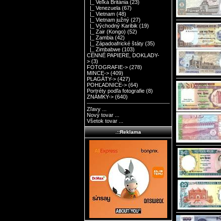
|_ Veľká Británia
(23)
|_ Venezuela
(67)
|_ Vietnam
(48)
|_ Vietnam južný
(27)
|_ Východný Karibik
(19)
|_ Zair (Kongo)
(52)
|_ Zambia
(42)
|_ Západoafrické štáty
(35)
|_ Zimbabwe
(103)
CENNÉ PAPIERE, DOKLADY-
>
(3)
FOTOGRAFIE->
(278)
MINCE->
(409)
PLAGÁTY->
(427)
POHĽADNICE->
(64)
Portréty podľa fotografie
(8)
ZNÁMKY->
(640)
Zľavy ...
Nový tovar ...
Všetok tovar ...
.::Reklama