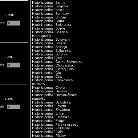
História peňazí Barmy
História peňazí Belgicka
História peňazí Belize
História peňazí Bermudy
99.99€
História peňazí Bhután
História peňazí Biafra
ožiť:
História peňazí Bieloruska
História peňazí Bolívie
História peňazí Bosny a
Hercegoviny
História peňazí Botswany
História peňazí Brazílie
História peňazí Bruneju
História peňazí Bulharska
História peňazí Burundi
2.35€
História peňazí Čadu
História peňazí Česko-Slovenska
ožiť:
História peňazí Chorvátska
História peňazí Čiernej Hory
História peňazí Čile
História peňazí Číny
História peňazí Cookových
ostrovov
História peňazí Cypru
História peňazí Dánska
História peňazí Dominikánskej
republiky
1.45€
História peňazí Džibutska
História peňazí Egyptu
ožiť:
História peňazí Ekvádoru
História peňazí Eritrei
História peňazí Estónska
História peňazí Etiópie
História peňazí Farské ostrovy
História peňazí Falklandy
História peňazí Fidži
História peňazí Filipíny