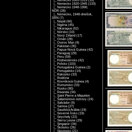
|_ Nemecko 1865-1919
(10)
|_ Nemecko 1920-1945
(133)
|_ Nemecko 1948-1990,
NDR
(28)
|_ Nemecko, 1948-dnešok,
SRN
(7)
|_ Nepál
(66)
|_ Nigéria
(45)
|_ Nikaragua
(62)
|_ Nórsko
(10)
|_ Nový Zéland
(17)
|_ Omán
(28)
|_ Ostrov Man
(9)
|_ Pakistan
(35)
|_ Papua-Nová Guinea
(42)
|_ Paraguaj
(29)
|_ Peru
(59)
|_ Podnestersko
(42)
|_ Poľsko
(103)
|_ Portugalská Guinea
(2)
|_ Portugalsko
(14)
|_ Rakúsko
(33)
|_ Rodézia
|_ Rovníková Guinea
(4)
|_ Rumunsko
(33)
|_ Rusko
(80)
|_ Rwanda
(34)
|_ Saint Pierre a Miquelon
|_ Šalamúnove ostrovy
(24)
|_ Salvádor
(9)
|_ Samoa
(27)
|_ Saudská Arábia
(19)
|_ Severné Írsko
(19)
|_ Seychely
(22)
|_ Sierra Leone
(29)
|_ Singapúr
(34)
|_ Škótsko
(26)
|_ Slovinsko
(21)