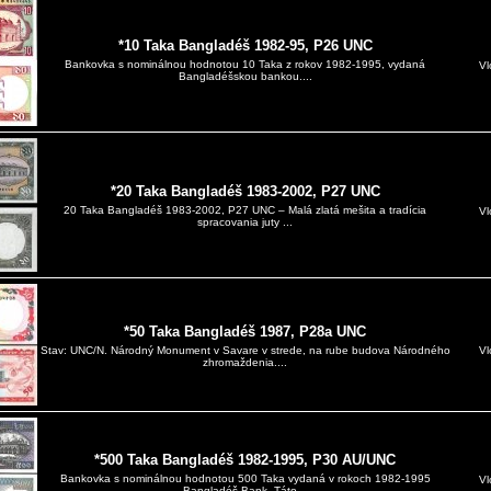
*10 Taka Bangladéš 1982-95, P26 UNC
Bankovka s nominálnou hodnotou 10 Taka z rokov 1982-1995, vydaná
Vl
Bangladéšskou bankou....
*20 Taka Bangladéš 1983-2002, P27 UNC
20 Taka Bangladéš 1983-2002, P27 UNC – Malá zlatá mešita a tradícia
Vl
spracovania juty ...
*50 Taka Bangladéš 1987, P28a UNC
Vl
Stav: UNC/N. Národný Monument v Savare v strede, na rube budova Národného
zhromaždenia....
*500 Taka Bangladéš 1982-1995, P30 AU/UNC
Bankovka s nominálnou hodnotou 500 Taka vydaná v rokoch 1982-1995
Vl
Bangladéš Bank. Táto...