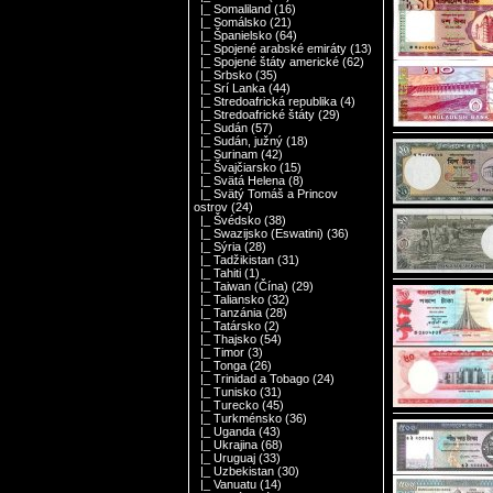
|_ Somaliland
(16)
|_ Somálsko
(21)
|_ Španielsko
(64)
|_ Spojené arabské emiráty
(13)
|_ Spojené štáty americké
(62)
|_ Srbsko
(35)
|_ Srí Lanka
(44)
|_ Stredoafrická republika
(4)
|_ Stredoafrické štáty
(29)
|_ Sudán
(57)
|_ Sudán, južný
(18)
|_ Surinam
(42)
|_ Švajčiarsko
(15)
|_ Svätá Helena
(8)
|_ Svätý Tomáš a Princov
ostrov
(24)
|_ Švédsko
(38)
|_ Swazijsko (Eswatini)
(36)
|_ Sýria
(28)
|_ Tadžikistan
(31)
|_ Tahiti
(1)
|_ Taiwan (Čína)
(29)
|_ Taliansko
(32)
|_ Tanzánia
(28)
|_ Tatársko
(2)
|_ Thajsko
(54)
|_ Timor
(3)
|_ Tonga
(26)
|_ Trinidad a Tobago
(24)
|_ Tunisko
(31)
|_ Turecko
(45)
|_ Turkménsko
(36)
|_ Uganda
(43)
|_ Ukrajina
(68)
|_ Uruguaj
(33)
|_ Uzbekistan
(30)
|_ Vanuatu
(14)