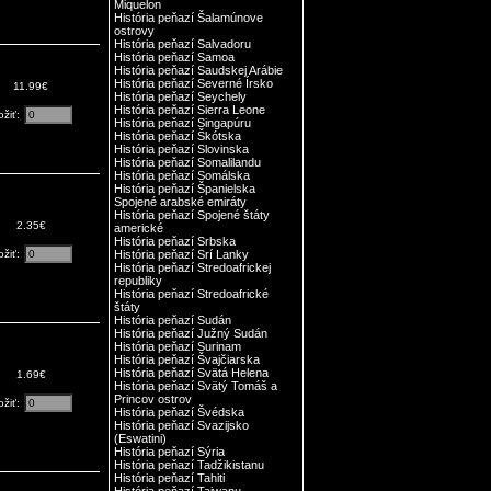
Miquelon
História peňazí Šalamúnove
ostrovy
História peňazí Salvadoru
História peňazí Samoa
História peňazí Saudskej Arábie
História peňazí Severné Írsko
11.99€
História peňazí Seychely
História peňazí Sierra Leone
ožiť:
História peňazí Singapúru
História peňazí Škótska
História peňazí Slovinska
História peňazí Somalilandu
História peňazí Somálska
História peňazí Španielska
Spojené arabské emiráty
História peňazí Spojené štáty
2.35€
americké
História peňazí Srbska
ožiť:
História peňazí Srí Lanky
História peňazí Stredoafrickej
republiky
História peňazí Stredoafrické
štáty
História peňazí Sudán
História peňazí Južný Sudán
História peňazí Surinam
História peňazí Švajčiarska
História peňazí Svätá Helena
1.69€
História peňazí Svätý Tomáš a
Princov ostrov
ožiť:
História peňazí Švédska
História peňazí Svazijsko
(Eswatini)
História peňazí Sýria
História peňazí Tadžikistanu
História peňazí Tahiti