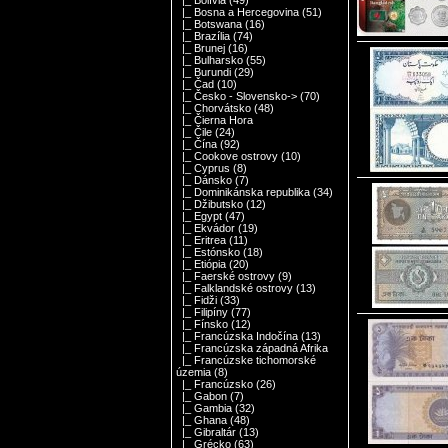
|_ Bolívia
(49)
|_ Bosna a Hercegovina
(51)
|_ Botswana
(16)
|_ Brazília
(74)
|_ Brunej
(16)
|_ Bulharsko
(55)
|_ Burundi
(29)
|_ Čad
(10)
|_ Česko - Slovensko->
(70)
|_ Chorvátsko
(48)
|_ Čierna Hora
|_ Čile
(24)
|_ Čína
(92)
|_ Cookove ostrovy
(10)
|_ Cyprus
(8)
|_ Dánsko
(7)
|_ Dominikánska republika
(34)
|_ Džibutsko
(12)
|_ Egypt
(47)
|_ Ekvádor
(19)
|_ Eritrea
(11)
|_ Estónsko
(18)
|_ Etiópia
(20)
|_ Faerské ostrovy
(9)
|_ Falklandské ostrovy
(13)
|_ Fidži
(33)
|_ Filipíny
(77)
|_ Fínsko
(12)
|_ Francúzska Indočína
(13)
|_ Francúzska západná Afrika
|_ Francúzske tichomorské
územia
(8)
|_ Francúzsko
(26)
|_ Gabon
(7)
|_ Gambia
(32)
|_ Ghana
(48)
|_ Gibraltár
(13)
|_ Grécko
(63)