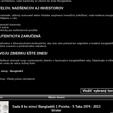
a architektúru, naše bankovky sú oknom do duše Bangladéša.
TEĽOV, NADŠENCOV AJ INVESTOROV
mizmatik, vášnivý cestovateľ alebo hľadáte zaujímavú investičnú príležitosť, naša kolekcia bang
Nájdete u nás:
storické bankovky
é edície
nkovky pre každodenné použitie
AUTENTICITA ZARUČENÁ
ýhradne s dôveryhodnými dodávateľmi, aby sme vám priniesli len originálne a kvalitné bangladé
adne overená a profesionálne zabalená.
VOJU ZBIERKU EŠTE DNES!
ležitosť obohatiť svoju numizmatickú zbierku o fascinujúce bangladéšske taky. Objednajte si ešt
kú cestu do srdca Južnej Ázie!
 a meny - Bangladéš
hop. Všetky práva vyhradené.
ru
Názov tovaru
Sada 8 ks mincí Bangladéš 1 Poisha - 5 Taka 1974 - 2013
blister
Vl