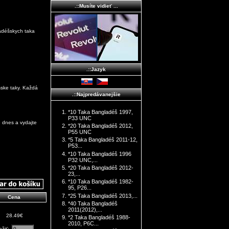
.::Musíte vidieť ...
ladéšskych taka
.::Jazyk
šske taky. Každá
.::Najpredávanejšie
*10 Taka Bangladéš 1997,
P33 UNC
e dnes a vydajte
*20 Taka Bangladéš 2012,
P55 UNC
*5 Taka Bangladéš 2011-12,
P53...
*10 Taka Bangladéš 1996
P32 UNC,...
*20 Taka Bangladéš 2012-
23,...
*10 Taka Bangladéš 1982-
95, P26...
*25 Taka Bangladéš 2013,...
Cena
*40 Taka Bangladéš
2011(2012),...
28.49€
*2 Taka Bangladéš 1988-
2010, P6C...
ožiť: