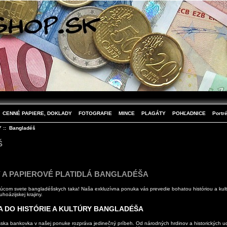
CENNÉ PAPIERE, DOKLADY
FOTOGRAFIE
MINCE
PLAGÁTY
POHĽADNICE
Portré
Y
:: Bangladéš
Š
A PAPIEROVÉ PLATIDLÁ BANGLADÉŠA
nujúcom svete bangladéšskych taka! Naša exkluzívna ponuka vás prevedie bohatou históriou a kul
uhoázijskej krajiny.
 DO HISTÓRIE A KULTÚRY BANGLADÉŠA
ka bankovka v našej ponuke rozpráva jedinečný príbeh. Od národných hrdinov a historických ud