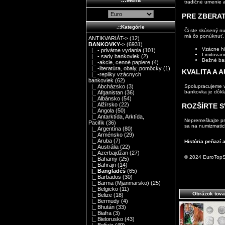
tradičné umenie 
PRE ZBERA
.::Kategórie
Či ste skúsený nu
má čo ponúknuť. 
ANTIKVARIÁT->
(12)
BANKOVKY
->
(6931)
Vzácne hi
|_ - privátne vydania
(101)
Limitovan
|_ - sady bankoviek
(2)
Bežné ba
|_ -akcie, cenné papiere
(4)
|_ -literatúra, obaly, pomôcky
(1)
KVALITA A 
|_ -repliky vzácnych
bankoviek
(62)
Spolupracujeme v
|_ Abcházsko
(3)
bankovka je dôkl
|_ Afganistan
(36)
|_ Albánsko
(54)
|_ Alžírsko
(22)
ROZŠÍRTE S
|_ Angola
(50)
|_ Antarktída, Arktída,
Nepremeškajte prí
Pacifik
(36)
sa na numizmatic
|_ Argentína
(80)
|_ Arménsko
(29)
|_ Aruba
(7)
História peňazí
|_ Austrália
(22)
|_ Azerbajdžan
(27)
© 2024 EuroTopS
|_ Bahamy
(25)
|_ Bahrajn
(14)
|_ Bangladéš
(65)
|_ Barbados
(30)
|_ Barma (Mjanmarsko)
(25)
|_ Belgicko
(11)
Obrázok tova
|_ Belize
(18)
|_ Bermudy
(4)
|_ Bhután
(33)
|_ Biafra
(3)
|_ Bielorusko
(43)