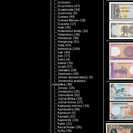
|_ Grónsko
|_ Gruzínsko
(47)
|_ Guatemala
(34)
|_ Guernsey
(6)
|_ Guinea
(49)
|_ Guinea Bissau
(18)
|_ Guyana
(17)
|_ Haiti
(35)
|_ Holandské Antily
(16)
|_ Holandsko
(28)
|_ Honduras
(38)
|_ Hongkong
(51)
|_ India
(53)
|_ Indonézia
(109)
|_ Irak
(40)
|_ Irán
(77)
|_ Írsko
(4)
|_ Island
(15)
|_ Izrael
(37)
|_ Jamajka
(28)
|_ Japonsko
(49)
|_ Jemen demokratický
(5)
|_ Jemenská arabská
republika
(38)
|_ Jersey
(18)
|_ Jordánsko
(25)
|_ Juhoslávia
(92)
|_ Južná Afrika
(33)
|_ Južná Kórea
(27)
|_ Kajmanie ostrovy
(16)
|_ Kambodža
(69)
|_ Kamerun
(5)
|_ Kanada
(22)
|_ Kapverdy
(24)
|_ Katar
(21)
|_ Kazachstan
(36)
|_ Keňa
(36)