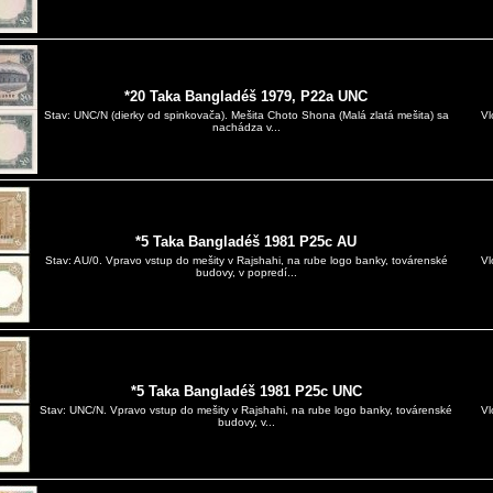
*20 Taka Bangladéš 1979, P22a UNC
Vl
Stav: UNC/N (dierky od spinkovača). Mešita Choto Shona (Malá zlatá mešita) sa
nachádza v...
*5 Taka Bangladéš 1981 P25c AU
Vl
Stav: AU/0. Vpravo vstup do mešity v Rajshahi, na rube logo banky, továrenské
budovy, v popredí...
*5 Taka Bangladéš 1981 P25c UNC
Vl
Stav: UNC/N. Vpravo vstup do mešity v Rajshahi, na rube logo banky, továrenské
budovy, v...