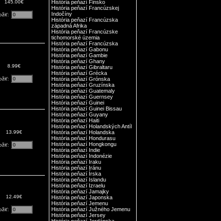
145.00€
História peňazí Finsko
História peňazí Francúzskej
Indočíny
ožiť:
História peňazí Francúzska
západná Afrika
História peňazí Francúzske
tichomorské územia
História peňazí Francúzska
História peňazí Gabonu
História peňazí Gambie
História peňazí Ghany
8.99€
História peňazí Gibraltaru
História peňazí Grécka
ožiť:
História peňazí Grónska
História peňazí Gruzínska
História peňazí Guatemaly
História peňazí Guernsey
História peňazí Guinei
História peňazí Guinei Bissau
História peňazí Guyany
História peňazí Haiti
História peňazí Holandských Antíl
13.99€
História peňazí Holandska
História peňazí Hondurasu
História peňazí Hongkongu
ožiť:
História peňazí Indie
História peňazí Indonézie
História peňazí Iraku
História peňazí Iránu
História peňazí Írska
História peňazí Islandu
História peňazí Izraelu
História peňazí Jamajky
12.49€
História peňazí Japonska
História peňazí Jemenu
História peňazí Južného Jemenu
ožiť:
História peňazí Jersey