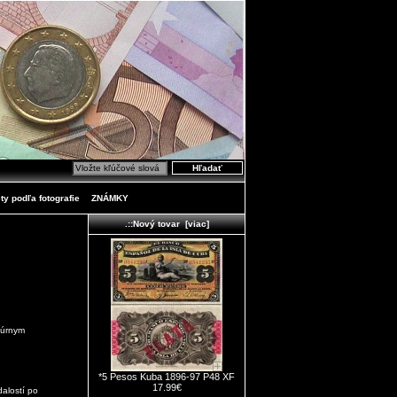
ty podľa fotografie
ZNÁMKY
.::Nový tovar [viac]
túrnym
*5 Pesos Kuba 1896-97 P48 XF
17.99€
alostí po