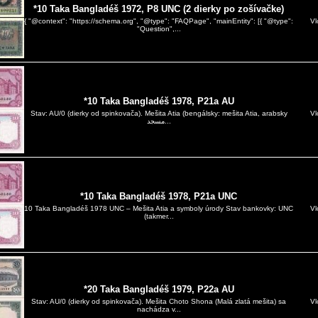
*10 Taka Bangladéš 1972, P8 UNC (2 dierky po zošívačke)
Vl
{ "@context": "https://schema.org", "@type": "FAQPage", "mainEntity": [{ "@type":
"Question",...
*10 Taka Bangladéš 1978, P21a AU
Vl
Stav: AU/0 (dierky od spinkovača). Mešita Atia (bengálsky: mešita Atia, arabsky
مسجد...
*10 Taka Bangladéš 1978, P21a UNC
Vl
10 Taka Bangladéš 1978 UNC – Mešita Atia a symboly úrody Stav bankovky: UNC
(takmer...
*20 Taka Bangladéš 1979, P22a AU
Vl
Stav: AU/0 (dierky od spinkovača). Mešita Choto Shona (Malá zlatá mešita) sa
nachádza v...