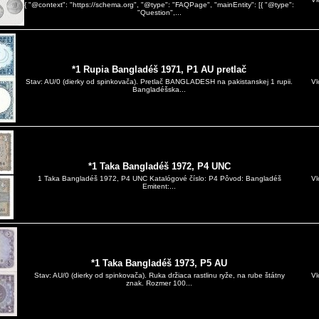
{ "@context": "https://schema.org", "@type": "FAQPage", "mainEntity": [{ "@type":
"Question",...
*1 Rupia Bangladéš 1971, P1 AU pretlač
Vl
Stav: AU/0 (dierky od spinkovača). Pretlač BANGLADESH na pakistanskej 1 rupii.
Bangladéšska...
*1 Taka Bangladéš 1972, P4 UNC
Vl
1 Taka Bangladéš 1972, P4 UNC Katalógové číslo: P4 Pôvod: Bangladéš
Emitent:...
*1 Taka Bangladéš 1973, P5 AU
Vl
Stav: AU/0 (dierky od spinkovača). Ruka držiaca rastlinu ryže, na rube štátny
znak. Rozmer 100...