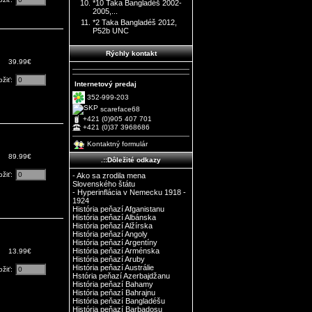
*10 Taka Bangladéš 2002-
2005,...
*2 Taka Bangladéš 2012,
P52b UNC
Rýchly kontakt
39.99€
ožiť:
Internetový predaj
352-999-203
scareface68
+421 (0)905 407 701
+421 (0)37 3968686
Kontaktný formulár
89.99€
.::Dôležité odkazy
ožiť:
- Ako sa zrodila mena
Slovenského štátu
- Hyperinflácia v Nemecku 1918 -
1924
História peňazí Afganistanu
História peňazí Albánska
História peňazí Alžírska
História peňazí Angoly
História peňazí Argentíny
História peňazí Arménska
13.99€
História peňazí Aruby
História peňazí Austrálie
ožiť:
Hstória peňazí Azerbajdžanu
História peňazí Bahamy
História peňazí Bahrajnu
História peňazí Bangladéšu
História peňazí Barbadosu