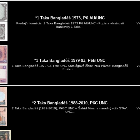
*1 Taka Bangladéš 1973, P6 AU/UNC
Vl
Predaj/Informácie: 1 Taka Bangladéš 1973 P6 AU/UNC - Popis a vlastnosti
bankovky 1 Taka...
*1 Taka Bangladéš 1979-93, P6B UNC
Vl
1 Taka Bangladéš 1979-93, P6B UNC Katalógové číslo: P6B Pôvod: Bangladéš
Emitent:...
*2 Taka Bangladéš 1988-2010, P6C UNC
Vl
2 Taka Bangladéš (1989-2010), P#6C UNC – Šahíd Minar a národný vták STAV:
UNC...