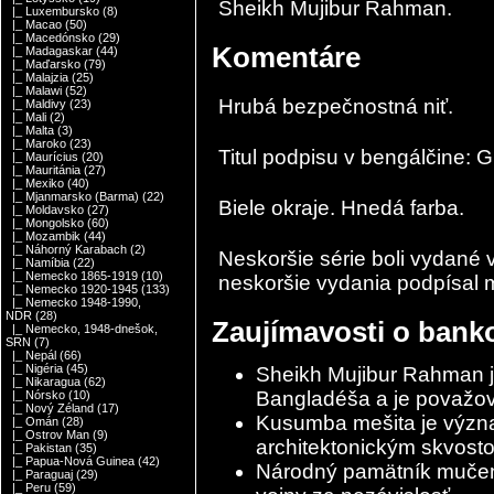
Sheikh Mujibur Rahman.
|_ Luxembursko
(8)
|_ Macao
(50)
|_ Macedónsko
(29)
Komentáre
|_ Madagaskar
(44)
|_ Maďarsko
(79)
|_ Malajzia
(25)
|_ Malawi
(52)
Hrubá bezpečnostná niť.
|_ Maldivy
(23)
|_ Mali
(2)
|_ Malta
(3)
|_ Maroko
(23)
Titul podpisu v bengálčine
|_ Maurícius
(20)
|_ Mauritánia
(27)
|_ Mexiko
(40)
|_ Mjanmarsko (Barma)
(22)
Biele okraje. Hnedá farba.
|_ Moldavsko
(27)
|_ Mongolsko
(60)
|_ Mozambik
(44)
|_ Náhorný Karabach
(2)
Neskoršie série boli vydané
|_ Namíbia
(22)
|_ Nemecko 1865-1919
(10)
neskoršie vydania podpísal mi
|_ Nemecko 1920-1945
(133)
|_ Nemecko 1948-1990,
NDR
(28)
Zaujímavosti o banko
|_ Nemecko, 1948-dnešok,
SRN
(7)
|_ Nepál
(66)
|_ Nigéria
(45)
Sheikh Mujibur Rahman je
|_ Nikaragua
(62)
Bangladéša a je považov
|_ Nórsko
(10)
|_ Nový Zéland
(17)
Kusumba mešita je význ
|_ Omán
(28)
|_ Ostrov Man
(9)
architektonickým skvost
|_ Pakistan
(35)
|_ Papua-Nová Guinea
(42)
Národný pamätník mučen
|_ Paraguaj
(29)
|_ Peru
(59)