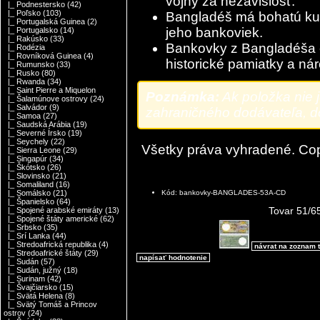
vojny za nezávislosť.
|_ Podnestersko
(42)
|_ Poľsko
(103)
Bangladéš má bohatú kult
|_ Portugalská Guinea
(2)
jeho bankoviek.
|_ Portugalsko
(14)
|_ Rakúsko
(33)
Bankovky z Bangladéša 
|_ Rodézia
|_ Rovníková Guinea
(4)
historické pamiatky a ná
|_ Rumunsko
(33)
|_ Rusko
(80)
|_ Rwanda
(34)
|_ Saint Pierre a Miquelon
Poznámka:
Ak položka nie 
|_ Šalamúnove ostrovy
(24)
|_ Salvádor
(9)
zahraničného dodávateľa, dod
|_ Samoa
(27)
|_ Saudská Arábia
(19)
|_ Severné Írsko
(19)
|_ Seychely
(22)
Všetky práva vyhradené. Co
|_ Sierra Leone
(29)
|_ Singapúr
(34)
|_ Škótsko
(26)
|_ Slovinsko
(21)
|_ Somaliland
(16)
Kód: bankovky-BANGLADES-53A-CD
|_ Somálsko
(21)
|_ Španielsko
(64)
Tovar 51/6
|_ Spojené arabské emiráty
(13)
|_ Spojené štáty americké
(62)
|_ Srbsko
(35)
|_ Srí Lanka
(44)
|_ Stredoafrická republika
(4)
návrat na zoznam 
|_ Stredoafrické štáty
(29)
napísať hodnotenie
|_ Sudán
(57)
|_ Sudán, južný
(18)
|_ Surinam
(42)
|_ Švajčiarsko
(15)
|_ Svätá Helena
(8)
|_ Svätý Tomáš a Princov
ostrov
(24)