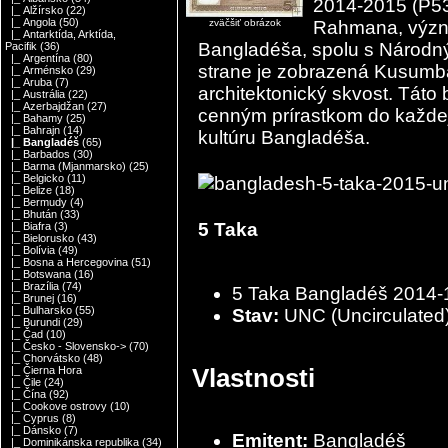
2014-2015 (P53
|_ Alžírsko
(22)
|_ Angola
(50)
zväčšiť obrázok
Rahmana, význa
|_ Antarktída, Arktída,
Bangladéša, spolu s Národ
Pacifik
(36)
|_ Argentína
(80)
strane je zobrazená Kusumba
|_ Arménsko
(29)
|_ Aruba
(7)
architektonický skvost. Táto
|_ Austrália
(22)
|_ Azerbajdžan
(27)
cenným prírastkom do každej 
|_ Bahamy
(25)
|_ Bahrajn
(14)
kultúru Bangladéša.
|_ Bangladéš
(65)
|_ Barbados
(30)
|_ Barma (Mjanmarsko)
(25)
|_ Belgicko
(11)
|_ Belize
(18)
|_ Bermudy
(4)
|_ Bhután
(33)
5 Taka
|_ Biafra
(3)
|_ Bielorusko
(43)
|_ Bolívia
(49)
|_ Bosna a Hercegovina
(51)
|_ Botswana
(16)
|_ Brazília
(74)
5 Taka Bangladéš 2014
|_ Brunej
(16)
|_ Bulharsko
(55)
Stav:
UNC (Uncirculated
|_ Burundi
(29)
|_ Čad
(10)
|_ Česko - Slovensko->
(70)
|_ Chorvátsko
(48)
Vlastnosti
|_ Čierna Hora
|_ Čile
(24)
|_ Čína
(92)
|_ Cookove ostrovy
(10)
|_ Cyprus
(8)
|_ Dánsko
(7)
Emitent:
Bangladéš
|_ Dominikánska republika
(34)