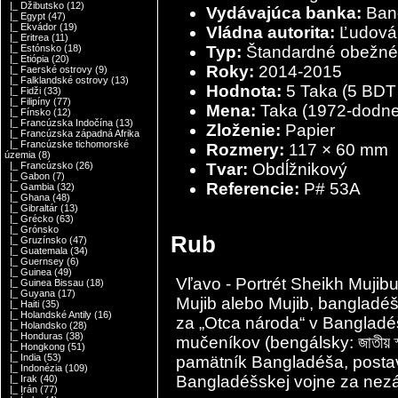
|_ Džibutsko
(12)
Vydávajúca banka:
Bang
|_ Egypt
(47)
|_ Ekvádor
(19)
Vládna autorita:
Ľudová 
|_ Eritrea
(11)
Typ:
Štandardné obežné
|_ Estónsko
(18)
|_ Etiópia
(20)
Roky:
2014-2015
|_ Faerské ostrovy
(9)
|_ Falklandské ostrovy
(13)
Hodnota:
5 Taka (5
BDT
|_ Fidži
(33)
|_ Filipíny
(77)
Mena:
Taka (1972-dodne
|_ Fínsko
(12)
|_ Francúzska Indočína
(13)
Zloženie:
Papier
|_ Francúzska západná Afrika
|_ Francúzske tichomorské
Rozmery:
117 × 60 mm
územia
(8)
Tvar:
Obdĺžnikový
|_ Francúzsko
(26)
|_ Gabon
(7)
Referencie:
P# 53A
|_ Gambia
(32)
|_ Ghana
(48)
|_ Gibraltár
(13)
|_ Grécko
(63)
|_ Grónsko
Rub
|_ Gruzínsko
(47)
|_ Guatemala
(34)
|_ Guernsey
(6)
|_ Guinea
(49)
Vľavo - Portrét Sheikh Muji
|_ Guinea Bissau
(18)
|_ Guyana
(17)
Mujib alebo Mujib, bangladéš
|_ Haiti
(35)
|_ Holandské Antily
(16)
za „Otca národa“ v Bangladé
|_ Holandsko
(28)
|_ Honduras
(38)
mučeníkov (bengálsky: জাতীয় স
|_ Hongkong
(51)
|_ India
(53)
pamätník Bangladéša, postave
|_ Indonézia
(109)
Bangladéšskej vojne za nezá
|_ Irak
(40)
|_ Irán
(77)