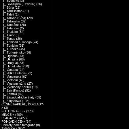
|_ Švédsko
(38)
|_ Swazijsko (Eswatini)
(36)
|_ Sýria
(28)
|_ Tadžikistan
(31)
|_ Tahiti
(1)
|_ Taiwan (Čína)
(29)
|_ Taliansko
(32)
|_ Tanzánia
(28)
|_ Tatársko
(2)
|_ Thajsko
(54)
|_ Timor
(3)
|_ Tonga
(26)
|_ Trinidad a Tobago
(24)
|_ Tunisko
(31)
|_ Turecko
(45)
|_ Turkménsko
(36)
|_ Uganda
(43)
|_ Ukrajina
(68)
|_ Uruguaj
(33)
|_ Uzbekistan
(30)
|_ Vanuatu
(14)
|_ Veľká Británia
(23)
|_ Venezuela
(67)
|_ Vietnam
(48)
|_ Vietnam južný
(27)
|_ Východný Karibik
(19)
|_ Zair (Kongo)
(52)
|_ Zambia
(42)
|_ Západoafrické štáty
(35)
|_ Zimbabwe
(103)
CENNÉ PAPIERE, DOKLADY-
>
(3)
FOTOGRAFIE->
(278)
MINCE->
(409)
PLAGÁTY->
(427)
POHĽADNICE->
(64)
Portréty podľa fotografie
(8)
ZNÁMKY->
(640)