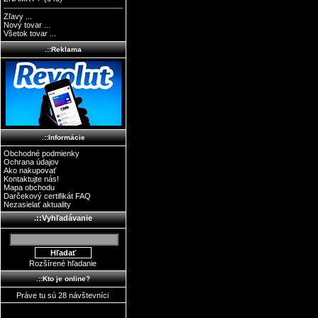
Zľavy ...
Nový tovar ...
Všetok tovar ...
.::Reklama
.::Informácie
Obchodné podmienky
Ochrana údajov
Ako nakupovať
Kontaktujte nás!
Mapa obchodu
Darčekový certifikát FAQ
Nezasielať aktuality
.::Vyhľadávanie
Rozšírené hľadanie
.::Kto je online?
Práve tu sú 28 návštevníci