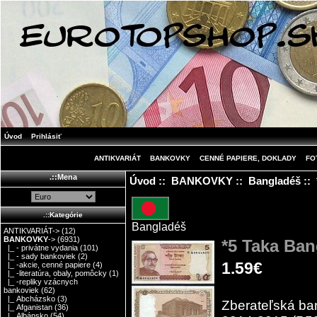
Úvod
Prihlásiť
ANTIKVARIÁT
BANKOVKY
CENNÉ PAPIERE, DOKLADY
FO
.::Mena
Úvod
::
BANKOVKY
::
Bangladéš
:: 
.::Kategórie
Bangladéš
ANTIKVARIÁT->
(12)
BANKOVKY
->
(6931)
*5 Taka Ba
|_ - privátne vydania
(101)
|_ - sady bankoviek
(2)
1.59€
|_ -akcie, cenné papiere
(4)
|_ -literatúra, obaly, pomôcky
(1)
|_ -repliky vzácnych
bankoviek
(62)
|_ Abcházsko
(3)
Zberateľská ba
|_ Afganistan
(36)
|_ Albánsko
(54)