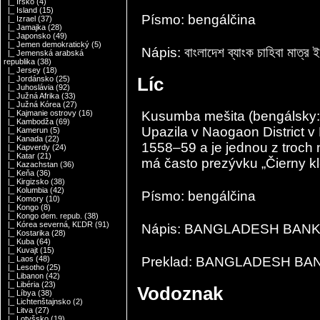
|_ Írsko
(4)
|_ Island
(15)
Písmo: bengálčina
|_ Izrael
(37)
|_ Jamajka
(28)
|_ Japonsko
(49)
|_ Jemen demokratický
(5)
Nápis: বাংলাদেশ ব্যাংক চাহিবা মাত্র ই
|_ Jemenská arabská
republika
(38)
|_ Jersey
(18)
Líc
|_ Jordánsko
(25)
|_ Juhoslávia
(92)
|_ Južná Afrika
(33)
|_ Južná Kórea
(27)
Kusumba mešita (bengálsky: কু
|_ Kajmanie ostrovy
(16)
|_ Kambodža
(69)
Upazila v Naogaon District v
|_ Kamerun
(5)
|_ Kanada
(22)
1558–59 a je jednou z troch
|_ Kapverdy
(24)
|_ Katar
(21)
má často prezývku „Čierny k
|_ Kazachstan
(36)
|_ Keňa
(36)
|_ Kirgizsko
(38)
|_ Kolumbia
(42)
Písmo: bengálčina
|_ Komory
(10)
|_ Kongo
(8)
|_ Kongo dem. repub.
(38)
|_ Kórea severná, KĽDR
(91)
Nápis: BANGLADESH BANK কুসুম্
|_ Kostarika
(28)
|_ Kuba
(64)
|_ Kuvajt
(15)
Preklad: BANGLADESH BAN
|_ Laos
(48)
|_ Lesotho
(25)
|_ Libanon
(42)
|_ Libéria
(23)
Vodoznak
|_ Líbya
(38)
|_ Lichtenštajnsko
(2)
|_ Litva
(27)
|_ Lotyšsko
(19)