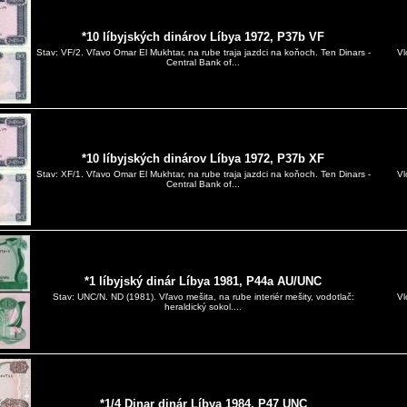
*10 líbyjských dinárov Líbya 1972, P37b VF
Vl
Stav: VF/2. Vľavo Omar El Mukhtar, na rube traja jazdci na koňoch. Ten Dinars -
Central Bank of...
*10 líbyjských dinárov Líbya 1972, P37b XF
Vl
Stav: XF/1. Vľavo Omar El Mukhtar, na rube traja jazdci na koňoch. Ten Dinars -
Central Bank of...
*1 líbyjský dinár Líbya 1981, P44a AU/UNC
Vl
Stav: UNC/N. ND (1981). Vľavo mešita, na rube interiér mešity, vodotlač:
heraldický sokol....
*1/4 Dinar dinár Líbya 1984, P47 UNC