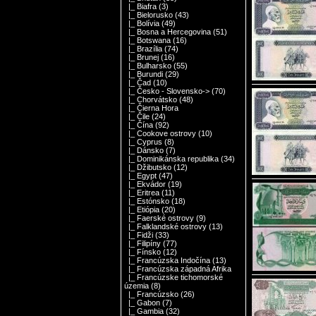
|_ Biafra
(3)
|_ Bielorusko
(43)
|_ Bolívia
(49)
|_ Bosna a Hercegovina
(51)
|_ Botswana
(16)
|_ Brazília
(74)
|_ Brunej
(16)
|_ Bulharsko
(55)
|_ Burundi
(29)
|_ Čad
(10)
|_ Česko - Slovensko->
(70)
|_ Chorvátsko
(48)
|_ Čierna Hora
|_ Čile
(24)
|_ Čína
(92)
|_ Cookove ostrovy
(10)
|_ Cyprus
(8)
|_ Dánsko
(7)
|_ Dominikánska republika
(34)
|_ Džibutsko
(12)
|_ Egypt
(47)
|_ Ekvádor
(19)
|_ Eritrea
(11)
|_ Estónsko
(18)
|_ Etiópia
(20)
|_ Faerské ostrovy
(9)
|_ Falklandské ostrovy
(13)
|_ Fidži
(33)
|_ Filipíny
(77)
|_ Fínsko
(12)
|_ Francúzska Indočína
(13)
|_ Francúzska západná Afrika
|_ Francúzske tichomorské
územia
(8)
|_ Francúzsko
(26)
|_ Gabon
(7)
|_ Gambia
(32)