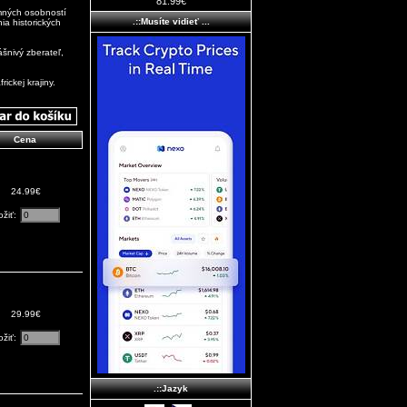
81.99€
amných osobností
.::Musíte vidieť ...
ia historických
šnivý zberateľ,
ickej krajiny.
Cena
24.99€
ožiť:
29.99€
ožiť:
.::Jazyk