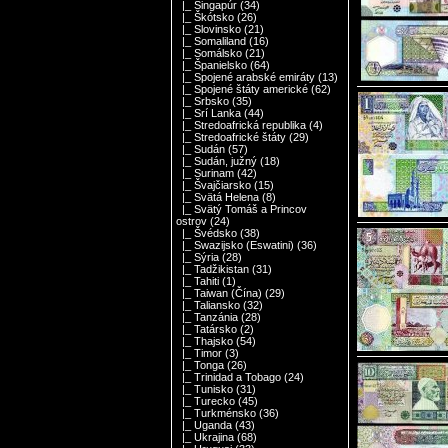
|_ Singapúr
(34)
|_ Škótsko
(26)
|_ Slovinsko
(21)
|_ Somaliland
(16)
|_ Somálsko
(21)
|_ Španielsko
(64)
|_ Spojené arabské emiráty
(13)
|_ Spojené štáty americké
(62)
|_ Srbsko
(35)
|_ Srí Lanka
(44)
|_ Stredoafrická republika
(4)
|_ Stredoafrické štáty
(29)
|_ Sudán
(57)
|_ Sudán, južný
(18)
|_ Surinam
(42)
|_ Švajčiarsko
(15)
|_ Svätá Helena
(8)
|_ Svätý Tomáš a Princov
ostrov
(24)
|_ Švédsko
(38)
|_ Swazijsko (Eswatini)
(36)
|_ Sýria
(28)
|_ Tadžikistan
(31)
|_ Tahiti
(1)
|_ Taiwan (Čína)
(29)
|_ Taliansko
(32)
|_ Tanzánia
(28)
|_ Tatársko
(2)
|_ Thajsko
(54)
|_ Timor
(3)
|_ Tonga
(26)
|_ Trinidad a Tobago
(24)
|_ Tunisko
(31)
|_ Turecko
(45)
|_ Turkménsko
(36)
|_ Uganda
(43)
|_ Ukrajina
(68)