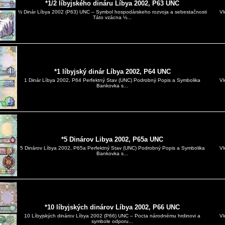
*1/2 líbyjského dináru Líbya 2002, P63 UNC
Vl
½ Dinár Líbya 2002 (P63) UNC – Symbol hospodárskeho rozvoja a sebestačnosti
Táto vzácna ½...
*1 líbyjský dinár Líbya 2002, P64 UNC
Vl
1 Dinár Líbya 2002, P64 Perfektný Stav (UNC) Podrobný Popis a Symbolika
Bankovka s...
*5 Dinárov Libya 2002, P65a UNC
Vl
5 Dinárov Líbya 2002, P65a Perfektný Stav (UNC) Podrobný Popis a Symbolika
Bankovka s...
*10 líbyjských dinárov Líbya 2002, P66 UNC
Vl
10 Líbyjských dinárov Líbya 2002 (P66) UNC – Pocta národnému hrdinovi a
symbole odporu...