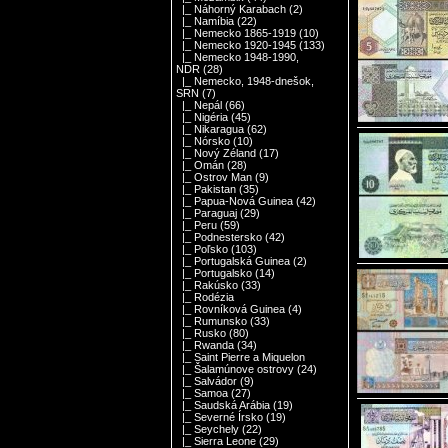
|_ Náhorný Karabach
(2)
|_ Namíbia
(22)
|_ Nemecko 1865-1919
(10)
|_ Nemecko 1920-1945
(133)
|_ Nemecko 1948-1990,
NDR
(28)
|_ Nemecko, 1948-dnešok,
SRN
(7)
|_ Nepál
(66)
|_ Nigéria
(45)
|_ Nikaragua
(62)
|_ Nórsko
(10)
|_ Nový Zéland
(17)
|_ Omán
(28)
|_ Ostrov Man
(9)
|_ Pakistan
(35)
|_ Papua-Nová Guinea
(42)
|_ Paraguaj
(29)
|_ Peru
(59)
|_ Podnestersko
(42)
|_ Poľsko
(103)
|_ Portugalská Guinea
(2)
|_ Portugalsko
(14)
|_ Rakúsko
(33)
|_ Rodézia
|_ Rovníková Guinea
(4)
|_ Rumunsko
(33)
|_ Rusko
(80)
|_ Rwanda
(34)
|_ Saint Pierre a Miquelon
|_ Šalamúnove ostrovy
(24)
|_ Salvádor
(9)
|_ Samoa
(27)
|_ Saudská Arábia
(19)
|_ Severné Írsko
(19)
|_ Seychely
(22)
|_ Sierra Leone
(29)