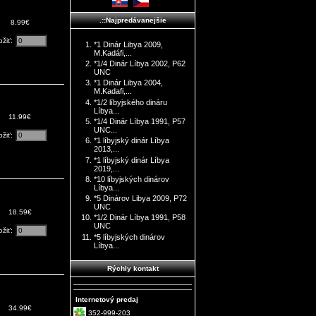
.::Najpredávanejšie
8.99€
ožiť:
*1 Dinár Libya 2009,
M.Kadáfi,...
*1/4 Dinár Líbya 2002, P62
UNC
*1 Dinár Libya 2004,
M.Kadafi,...
*1/2 líbyjského dináru
Líbya...
11.99€
*1/4 Dinár Líbya 1991, P57
UNC...
ožiť:
*1 líbyjský dinár Líbya
2013,...
*1 líbyjský dinár Líbya
2019,...
*10 líbyjských dinárov
Líbya...
*5 Dinárov Libya 2009, P72
UNC
18.59€
*1/2 Dinár Líbya 1991, P58
UNC
ožiť:
*5 líbyjských dinárov
Líbya...
Rýchly kontakt
Internetový predaj
34.99€
352-999-203