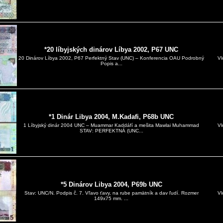
*20 líbyjských dinárov Líbya 2002, P67 UNC
Vl
20 Dinárov Líbya 2002, P67 Perfektný Stav (UNC) – Konferencia OAU Podrobný
Popis a...
*1 Dinár Libya 2004, M.Kadafi, P68b UNC
Vl
1 Líbyjský dinár 2004 UNC – Muammar Kaddáfí a mešita Mawlai Muhammad
STAV: PERFEKTNÁ (UNC...
*5 Dinárov Libya 2004, P69b UNC
Vl
Stav: UNC/N. Podpis č. 7. Vľavo ťavy, na rube pamätník a dav ľudí. Rozmer
149x75 mm. ...