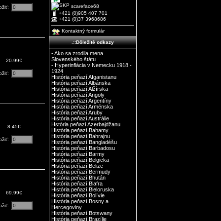
scareface68
ožiť:
+421 (0)905 407 701
+421 (0)37 3968686
Kontaktný formulár
.::Dôležité odkazy
- Ako sa zrodila mena
Slovenského štátu
20.99€
- Hyperinflácia v Nemecku 1918 -
1924
ožiť:
História peňazí Afganistanu
História peňazí Albánska
História peňazí Alžírska
História peňazí Angoly
História peňazí Argentíny
História peňazí Arménska
História peňazí Aruby
História peňazí Austrálie
Hstória peňazí Azerbajdžanu
8.45€
História peňazí Bahamy
História peňazí Bahrajnu
ožiť:
História peňazí Bangladéšu
História peňazí Barbadosu
História peňazí Barmy
História peňazí Belgicka
História peňazí Belize
História peňazí Bermudy
História peňazí Bhután
História peňazí Biafra
História peňazí Bieloruska
69.99€
História peňazí Bolívie
História peňazí Bosny a
ožiť:
Hercegoviny
História peňazí Botswany
História peňazí Brazílie