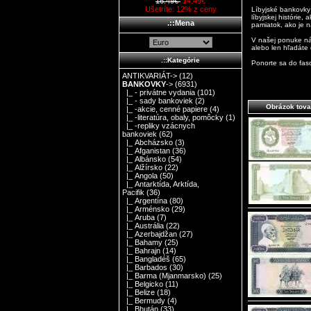
16.49€
14.49€
Ušetríte: 12% z ceny
Líbyjské bankovky
líbyjskej histórie,
.::Mena
pamiatok, ako je n
V našej ponuke náj
alebo len hľadáte o
.::Kategórie
Ponorte sa do fasc
ANTIKVARIÁT->
(12)
BANKOVKY
->
(6931)
|_ - privátne vydania
(101)
|_ - sady bankoviek
(2)
Obrázok tova
|_ -akcie, cenné papiere
(4)
|_ -literatúra, obaly, pomôcky
(1)
|_ -repliky vzácnych
bankoviek
(62)
|_ Abcházsko
(3)
|_ Afganistan
(36)
|_ Albánsko
(54)
|_ Alžírsko
(22)
|_ Angola
(50)
|_ Antarktída, Arktída,
Pacifik
(36)
|_ Argentína
(80)
|_ Arménsko
(29)
|_ Aruba
(7)
|_ Austrália
(22)
|_ Azerbajdžan
(27)
|_ Bahamy
(25)
|_ Bahrajn
(14)
|_ Bangladéš
(65)
|_ Barbados
(30)
|_ Barma (Mjanmarsko)
(25)
|_ Belgicko
(11)
|_ Belize
(18)
|_ Bermudy
(4)
|_ Bhután
(33)