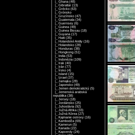
|_ Ghana
(48)
|_ Gibraltár
(13)
|_ Grécko
(63)
|_ Grónsko
|_ Gruzínsko
(47)
|_ Guatemala
(34)
|_ Guernsey
(6)
|_ Guinea
(49)
|_ Guinea Bissau
(18)
|_ Guyana
(17)
|_ Haiti
(35)
|_ Holandské Antily
(16)
|_ Holandsko
(28)
|_ Honduras
(38)
|_ Hongkong
(51)
|_ India
(53)
|_ Indonézia
(109)
|_ Irak
(40)
|_ Irán
(77)
|_ Írsko
(4)
|_ Island
(15)
|_ Izrael
(37)
|_ Jamajka
(28)
|_ Japonsko
(49)
|_ Jemen demokratický
(5)
|_ Jemenská arabská
republika
(38)
|_ Jersey
(18)
|_ Jordánsko
(25)
|_ Juhoslávia
(92)
|_ Južná Afrika
(33)
|_ Južná Kórea
(27)
|_ Kajmanie ostrovy
(16)
|_ Kambodža
(69)
|_ Kamerun
(5)
|_ Kanada
(22)
|_ Kapverdy
(24)