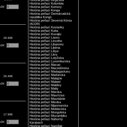
História peňazí Kirgizska
História peňazí Kolumbia
ožiť:
História peňazí Komory
História peňazí Konga
História peňazí Demokratická
republika Kongo
História peňazí Severná Kórea
(KĽDR)
História peňazí Kostariky
História peňazí Kuba
História peňazí Kuvajtu
História peňazí Laosu
28.99€
História peňazí Lesotho
História peňazí Libanonu
ožiť:
História peňazí Libéria
História peňazí Líbye
História peňazí Litvy
História peňazí Lotyšska
História peňazí Luxemburska
História peňazí Macao
História peňazí Macedónska
História peňazí Madagaskaru
História peňazí Maďarska
26.49€
História peňazí Malajzie
História peňazí Malawi
ožiť:
História peňazí Maldivy
História peňazí Malty
História peňazí Maroka
História peňazí Maurícius
História peňazí Mauritánie
História peňazí Mexika
História peňazí Mjanmarska
História peňazí Moldavska
História peňazí Mongolska
17.99€
História peňazí Mozambiku
História peňazí Náhorný
ožiť:
Karabach
História peňazí Namíbie