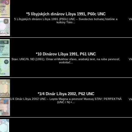
*5 líbyjských dinárov Líbya 1991, P60c UNC
Vl
5 Líbyjských dinárov Líbya 1991 (P60c) UNC – Svedectvo bohatej histórie a
kultúry Táto...
*10 Dinárov Líbya 1991, P61 UNC
Vl
Stav: UNC/N. ND (1991). Omar el-Mukhtar vľavo, arabský text, na rube pevnosť,
vodotlač...
*1/4 Dinár Líbya 2002, P62 UNC
1/4 Dinár Líbya 2002 UNC – Leptis Magna a pevnosť Murzuq STAV: PERFEKTNÁ
Vl
(UNC / N) •...