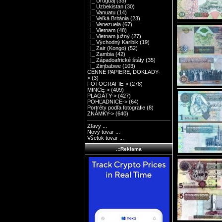
|_ Uruguaj
(33)
|_ Uzbekistan
(30)
|_ Vanuatu
(14)
|_ Veľká Británia
(23)
|_ Venezuela
(67)
|_ Vietnam
(48)
|_ Vietnam južný
(27)
|_ Východný Karibik
(19)
|_ Zair (Kongo)
(52)
|_ Zambia
(42)
|_ Západoafrické štáty
(35)
|_ Zimbabwe
(103)
CENNÉ PAPIERE, DOKLADY-
>
(3)
FOTOGRAFIE->
(278)
MINCE->
(409)
PLAGÁTY->
(427)
POHĽADNICE->
(64)
Portréty podľa fotografie
(8)
ZNÁMKY->
(640)
Zľavy ...
Nový tovar ...
Všetok tovar ...
.::Reklama