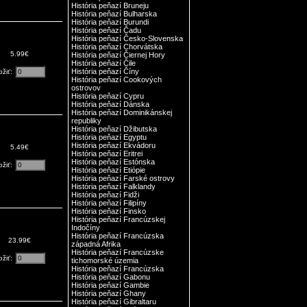
História peňazí Bruneju
História peňazí Bulharska
História peňazí Burundi
História peňazí Čadu
História peňazí Česko-Slovenska
História peňazí Chorvátska
5.99€
História peňazí Čiernej Hory
História peňazí Čile
História peňazí Číny
ožiť:
História peňazí Cookových
ostrovov
História peňazí Cypru
História peňazí Dánska
História peňazí Dominikánskej
republiky
História peňazí Džibutska
História peňazí Egyptu
História peňazí Ekvádoru
5.49€
História peňazí Eritrei
História peňazí Estónska
ožiť:
História peňazí Etiópie
História peňazí Farské ostrovy
História peňazí Falklandy
História peňazí Fidži
História peňazí Filipíny
História peňazí Finsko
História peňazí Francúzskej
Indočíny
História peňazí Francúzska
23.99€
západná Afrika
História peňazí Francúzske
ožiť:
tichomorské územia
História peňazí Francúzska
História peňazí Gabonu
História peňazí Gambie
História peňazí Ghany
História peňazí Gibraltaru