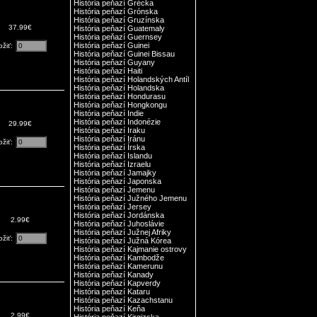
História peňazí Grécka
História peňazí Grónska
História peňazí Gruzínska
37.99€
História peňazí Guatemaly
História peňazí Guernsey
História peňazí Guinei
ožiť:
História peňazí Guinei Bissau
História peňazí Guyany
História peňazí Haiti
História peňazí Holandských Antíl
História peňazí Holandska
História peňazí Hondurasu
História peňazí Hongkongu
História peňazí Indie
História peňazí Indonézie
29.99€
História peňazí Iraku
História peňazí Iránu
ožiť:
História peňazí Írska
História peňazí Islandu
História peňazí Izraelu
História peňazí Jamajky
História peňazí Japonska
História peňazí Jemenu
História peňazí Južného Jemenu
História peňazí Jersey
História peňazí Jordánska
2.99€
História peňazí Juhoslávie
História peňazí Južnej Afriky
ožiť:
História peňazí Južná Kórea
História peňazí Kajmanie ostrovy
História peňazí Kambodže
História peňazí Kamerunu
História peňazí Kanady
História peňazí Kapverdy
História peňazí Kataru
História peňazí Kazachstanu
História peňazí Keňa
2.99€