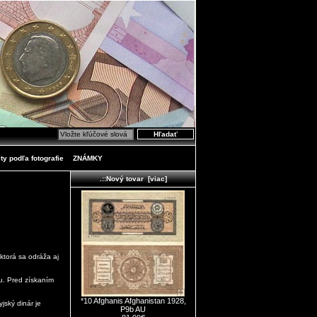
ty podľa fotografie
ZNÁMKY
.::Nový tovar [viac]
 ktorá sa odráža aj
u. Pred získaním
*10 Afghanis Afghanistan 1928,
jský dinár je
P9b AU