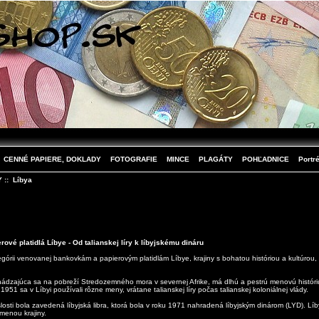
CENNÉ PAPIERE, DOKLADY
FOTOGRAFIE
MINCE
PLAGÁTY
POHĽADNICE
Portré
Y
:: Líbya
ové platidlá Líbye - Od talianskej líry k líbyjskému dináru
tegórii venovanej bankovkám a papierovým platidlám Líbye, krajiny s bohatou históriou a kultúrou,
chádzajúca sa na pobreží Stredozemného mora v severnej Afrike, má dlhú a pestrú menovú históri
 1951 sa v Líbyi používali rôzne meny, vrátane talianskej líry počas talianskej koloniálnej vlády.
losti bola zavedená líbyjská libra, ktorá bola v roku 1971 nahradená líbyjským dinárom (LYD). Líby
menou krajiny.