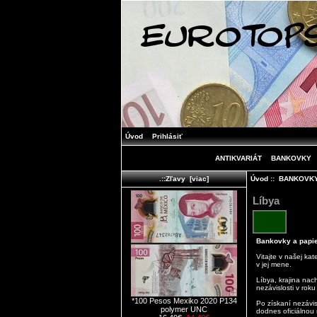
Úvod
Prihlásiť
ANTIKVARIÁT
BANKOVKY
Úvod
::
BANKOVK
.::Zľavy [viac]
Líbya
Bankovky a papier
Vitajte v našej ka
v jej mene.
Líbya, krajina na
nezávislosti v roku
*100 Pesos Mexiko 2020 P134
Po získaní nezávis
polymer UNC
dodnes oficiálnou 