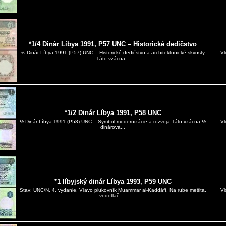
*1/4 Dinár Líbya 1991, P57 UNC – Historické dedičstvo
Vl
¼ Dinár Líbya 1991 (P57) UNC – Historické dedičstvo a architektonické skvosty
Táto vzácna...
*1/2 Dinár Líbya 1991, P58 UNC
Vl
½ Dinár Líbya 1991 (P58) UNC – Symbol modernizácie a rozvoja Táto vzácna ½
dinárová...
*1 líbyjský dinár Líbya 1993, P59 UNC
Vl
Stav: UNC/N. 4. vydanie. Vľavo plukovník Muammar al-Kaddáfí. Na rube mešita,
vodotlač -...