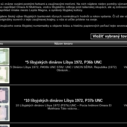
 sú známe svojimi pestrými farbami a zaujímavými motívmi. Na nich nájdete nielen portréty význ
 ako napríklad Omara Al Mukhtara, vodcu líbyjského odboja proti talianskej okupácii, ale aj zobrazen
apríklad rímske mesto Leptis Magna, a symboly líbyjskej kultúry.
dete široký výber líbyjských bankoviek rôznych nominálnych hodnôt a rokov vydania. Či už ste vá
riginálny suvenír z tejto zaujímavej krajiny, u nás si určite prídete na svoje.
inujúceho sveta líbyjskej numizmatiky a objavte krásu a históriu papierových peňazí tejto severoafr
ru
Názov tovaru
*5 líbyjských dinárov Líbya 1972, P36b UNC
Vl
5 Dinárov Líbya 1972, P#36b UNC STAV: UNC / UNC/N SÉRIA: Republika (1972)
Obrázok...
*10 líbyjských dinárov Líbya 1972, P37b UNC
Vl
10 Líbyjských dinárov Líbya 1972 (P37b) UNC – Pocta hrdinovi Omara El
Mukhtara Táto vzácna...