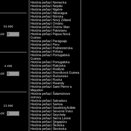
História peňazí Nemecka
História peňazí Nepálu
História peňazí Nigérie
História peňazí Nikaragua
História peňazí Nórska
História peňazí Nový Zéland
História peňazí Ománu
54.99€
História peňazí Ostrov Man
História peňazí Pakistanu
História peňazí Papua Nová
ožiť:
Guinea
História peňazí Paraguaju
História peňazí Peru
História peňazí Podnesterska
História peňazí Poľska
História peňazí Portugalská
Guinea
História peňazí Portugalska
História peňazí Rakúska
4.49€
História peňazí Rodézie
História peňazí Rovníková Guinea
ožiť:
História peňazí Rumunsko
História peňazí Ruska
História peňazí Rwandy
História peňazí Saint Pierre a
Miquelon
História peňazí Šalamúnove
ostrovy
História peňazí Salvadoru
História peňazí Samoa
23.99€
História peňazí Saudskej Arábie
História peňazí Severné Írsko
ožiť:
História peňazí Seychely
História peňazí Sierra Leone
História peňazí Singapúru
História peňazí Škótska
História peňazí Slovinska