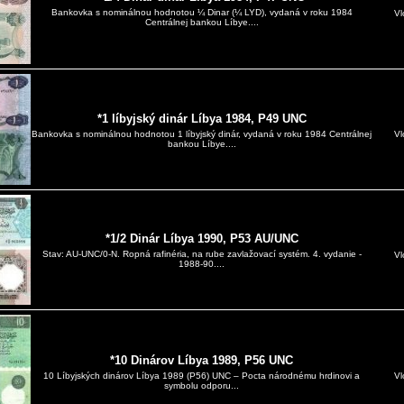
Bankovka s nominálnou hodnotou ¼ Dinar (¼ LYD), vydaná v roku 1984
Vl
Centrálnej bankou Líbye....
*1 líbyjský dinár Líbya 1984, P49 UNC
Vl
Bankovka s nominálnou hodnotou 1 líbyjský dinár, vydaná v roku 1984 Centrálnej
bankou Líbye....
*1/2 Dinár Líbya 1990, P53 AU/UNC
Stav: AU-UNC/0-N. Ropná rafinéria, na rube zavlažovací systém. 4. vydanie -
Vl
1988-90....
*10 Dinárov Líbya 1989, P56 UNC
Vl
10 Líbyjských dinárov Líbya 1989 (P56) UNC – Pocta národnému hrdinovi a
symbolu odporu...