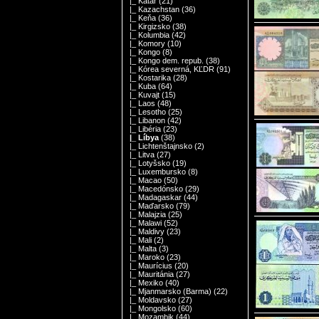
|_ Katar
(21)
|_ Kazachstan
(36)
|_ Keňa
(36)
|_ Kirgizsko
(38)
|_ Kolumbia
(42)
|_ Komory
(10)
|_ Kongo
(8)
|_ Kongo dem. repub.
(38)
|_ Kórea severná, KĽDR
(91)
|_ Kostarika
(28)
|_ Kuba
(64)
|_ Kuvajt
(15)
|_ Laos
(48)
|_ Lesotho
(25)
|_ Libanon
(42)
|_ Libéria
(23)
|_ Líbya
(38)
|_ Lichtenštajnsko
(2)
|_ Litva
(27)
|_ Lotyšsko
(19)
|_ Luxembursko
(8)
|_ Macao
(50)
|_ Macedónsko
(29)
|_ Madagaskar
(44)
|_ Maďarsko
(79)
|_ Malajzia
(25)
|_ Malawi
(52)
|_ Maldivy
(23)
|_ Mali
(2)
|_ Malta
(3)
|_ Maroko
(23)
|_ Maurícius
(20)
|_ Mauritánia
(27)
|_ Mexiko
(40)
|_ Mjanmarsko (Barma)
(22)
|_ Moldavsko
(27)
|_ Mongolsko
(60)
|_ Mozambik
(44)