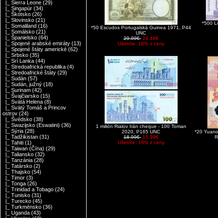
|_ Sierra Leone
(29)
|_ Singapúr
(34)
|_ Škótsko
(26)
|_ Slovinsko
(21)
*500 L
|_ Somaliland
(16)
*50 Escudos Portugalská Guinea 1971, P44
|_ Somálsko
(21)
UNC
|_ Španielsko
(64)
29.99€
24.49€
|_ Spojené arabské emiráty
(13)
Ušetríte: 18% z ceny
|_ Spojené štáty americké
(62)
|_ Srbsko
(35)
|_ Srí Lanka
(44)
|_ Stredoafrická republika
(4)
|_ Stredoafrické štáty
(29)
|_ Sudán
(57)
|_ Sudán, južný
(18)
|_ Surinam
(42)
|_ Švajčiarsko
(15)
|_ Svätá Helena
(8)
|_ Svätý Tomáš a Princov
ostrov
(24)
|_ Švédsko
(38)
|_ Swazijsko (Eswatini)
(36)
1 milión Rialov Irán cheque - 100 Toman
|_ Sýria
(28)
2020, P165 UNC
*20 Yuano
|_ Tadžikistan
(31)
18.99€
15.99€
R
Ušetríte: 16% z ceny
|_ Tahiti
(1)
|_ Taiwan (Čína)
(29)
|_ Taliansko
(32)
|_ Tanzánia
(28)
|_ Tatársko
(2)
|_ Thajsko
(54)
|_ Timor
(3)
|_ Tonga
(26)
|_ Trinidad a Tobago
(24)
|_ Tunisko
(31)
|_ Turecko
(45)
|_ Turkménsko
(36)
|_ Uganda
(43)