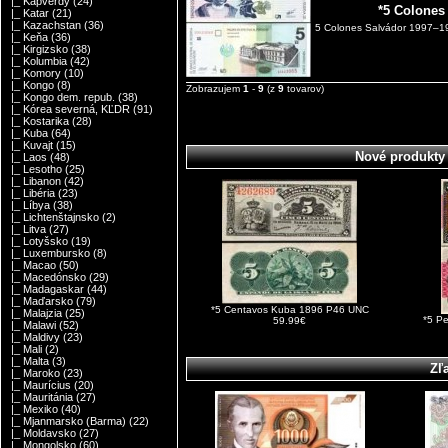
|_ Kapverdy
(24)
*5 Colones
|_ Katar
(21)
|_ Kazachstan
(36)
5 Colones Salvádor 1997–19
|_ Keňa
(36)
|_ Kirgizsko
(38)
|_ Kolumbia
(42)
|_ Komory
(10)
|_ Kongo
(8)
Zobrazujem
1
-
9
(z
9
tovarov)
|_ Kongo dem. repub.
(38)
|_ Kórea severná, KĽDR
(91)
|_ Kostarika
(28)
|_ Kuba
(64)
|_ Kuvajt
(15)
Nové produkty
|_ Laos
(48)
|_ Lesotho
(25)
|_ Libanon
(42)
|_ Libéria
(23)
|_ Líbya
(38)
|_ Lichtenštajnsko
(2)
|_ Litva
(27)
|_ Lotyšsko
(19)
|_ Luxembursko
(8)
|_ Macao
(50)
|_ Macedónsko
(29)
|_ Madagaskar
(44)
|_ Maďarsko
(79)
*5 Centavos Kuba 1896 P46 UNC
|_ Malajzia
(25)
*5 P
59.99€
|_ Malawi
(52)
|_ Maldivy
(23)
|_ Mali
(2)
|_ Malta
(3)
Zľ
|_ Maroko
(23)
|_ Maurícius
(20)
|_ Mauritánia
(27)
|_ Mexiko
(40)
|_ Mjanmarsko (Barma)
(22)
|_ Moldavsko
(27)
|_ Mongolsko
(60)