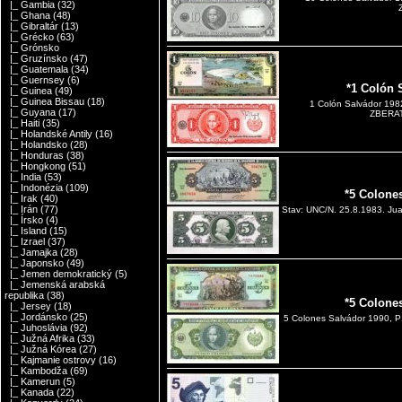
|_ Gambia
(32)
|_ Ghana
(48)
|_ Gibraltár
(13)
|_ Grécko
(63)
|_ Grónsko
|_ Gruzínsko
(47)
|_ Guatemala
(34)
|_ Guernsey
(6)
*1 Colón 
|_ Guinea
(49)
|_ Guinea Bissau
(18)
1 Colón Salvádor 198
|_ Guyana
(17)
ZBERAT
|_ Haiti
(35)
|_ Holandské Antily
(16)
|_ Holandsko
(28)
|_ Honduras
(38)
|_ Hongkong
(51)
|_ India
(53)
|_ Indonézia
(109)
*5 Colone
|_ Irak
(40)
|_ Irán
(77)
Stav: UNC/N. 25.8.1983. Jua
|_ Írsko
(4)
|_ Island
(15)
|_ Izrael
(37)
|_ Jamajka
(28)
|_ Japonsko
(49)
|_ Jemen demokratický
(5)
|_ Jemenská arabská
republika
(38)
*5 Colone
|_ Jersey
(18)
|_ Jordánsko
(25)
5 Colones Salvádor 1990, 
|_ Juhoslávia
(92)
|_ Južná Afrika
(33)
|_ Južná Kórea
(27)
|_ Kajmanie ostrovy
(16)
|_ Kambodža
(69)
|_ Kamerun
(5)
|_ Kanada
(22)