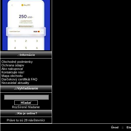
.::Informácie
Obchodné podmienky
Ochrana údajov
Ako nakupovať
Kontaktujte nás!
Mapa obchodu
Darčekový certifikát FAQ
Nezasielať aktuality
.::Vyhľadávanie
Rozšírené hľadanie
.::Kto je online?
Práve tu sú 28 návštevníci
Úvod
::
Et