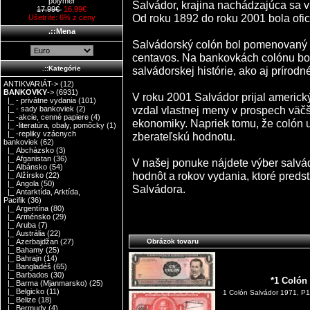
polymer
Salvádor, krajina nachádzajúca sa 
17.99€
16.99€
Od roku 1892 do roku 2001 bola ofi
Ušetríte: 6% z ceny
.::Mena
Salvádorský colón bol pomenovaný p
centavos. Na bankovkách colónu bo
salvádorskej histórie, ako aj prírodné
.::Kategórie
ANTIKVARIÁT->
(12)
BANKOVKY
->
(6931)
V roku 2001 Salvádor prijal americk
|_ - privátne vydania
(101)
vzdal vlastnej meny v prospech väčše
|_ - sady bankoviek
(2)
|_ -akcie, cenné papiere
(4)
ekonomiky. Napriek tomu, že colón už
|_ -literatúra, obaly, pomôcky
(1)
|_ -repliky vzácnych
zberateľskú hodnotu.
bankoviek
(62)
|_ Abcházsko
(3)
|_ Afganistan
(36)
V našej ponuke nájdete výber salv
|_ Albánsko
(54)
hodnôt a rokov vydania, ktoré preds
|_ Alžírsko
(22)
|_ Angola
(50)
Salvádora.
|_ Antarktída, Arktída,
Pacifik
(36)
|_ Argentína
(80)
|_ Arménsko
(29)
|_ Aruba
(7)
|_ Austrália
(22)
Obrázok tovaru
|_ Azerbajdžan
(27)
|_ Bahamy
(25)
|_ Bahrajn
(14)
|_ Bangladéš
(65)
|_ Barbados
(30)
*1 Colón
|_ Barma (Mjanmarsko)
(25)
|_ Belgicko
(11)
1 Colón Salvádor 1971, P
|_ Belize
(18)
|_ Bermudy
(4)