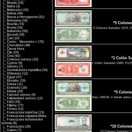
|_ Bhután
(33)
|_ Biafra
(3)
|_ Bielorusko
(43)
|_ Bolívia
(49)
|_ Bosna a Hercegovina
(51)
|_ Botswana
(16)
*5 Colone
|_ Brazília
(74)
|_ Brunej
(16)
5 Colones Salvádor 1976, 
|_ Bulharsko
(55)
|_ Burundi
(29)
|_ Čad
(10)
|_ Česko - Slovensko->
(70)
|_ Chorvátsko
(48)
|_ Čierna Hora
|_ Čile
(24)
|_ Čína
(92)
*1 Colón S
|_ Cookove ostrovy
(10)
|_ Cyprus
(8)
1 Colón Salvádor 1980, P12
|_ Dánsko
(7)
|_ Dominikánska republika
(34)
|_ Džibutsko
(12)
|_ Egypt
(47)
|_ Ekvádor
(19)
|_ Eritrea
(11)
|_ Estónsko
(18)
|_ Etiópia
(20)
*5 Colone
|_ Faerské ostrovy
(9)
Stav: UNC/N. V strede rytina
|_ Falklandské ostrovy
(13)
|_ Fidži
(33)
|_ Filipíny
(77)
|_ Fínsko
(12)
|_ Francúzska Indočína
(13)
|_ Francúzska západná Afrika
|_ Francúzske tichomorské
územia
(8)
*10 Colones
|_ Francúzsko
(26)
|_ Gabon
(7)
10 Colones Salvádor 1