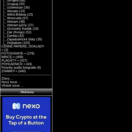
|_ Ukrajina
(68)
|_ Uruguaj
(33)
|_ Uzbekistan
(30)
|_ Vanuatu
(14)
|_ Veľká Británia
(23)
|_ Venezuela
(67)
|_ Vietnam
(48)
|_ Vietnam južný
(27)
|_ Východný Karibik
(19)
|_ Zair (Kongo)
(52)
|_ Zambia
(42)
|_ Západoafrické štáty
(35)
|_ Zimbabwe
(103)
CENNÉ PAPIERE, DOKLADY-
>
(3)
FOTOGRAFIE->
(278)
MINCE->
(409)
PLAGÁTY->
(427)
POHĽADNICE->
(64)
Portréty podľa fotografie
(8)
ZNÁMKY->
(640)
Zľavy ...
Nový tovar ...
Všetok tovar ...
.::Reklama