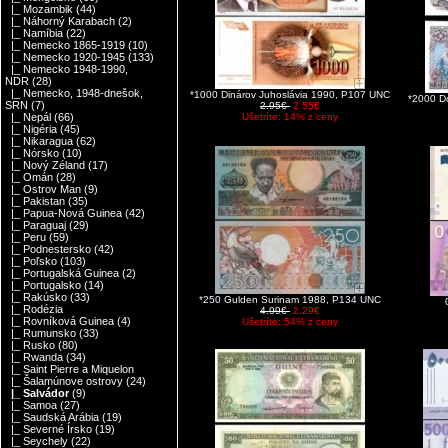
|_ Mozambik
(44)
|_ Náhorný Karabach
(2)
|_ Namíbia
(22)
|_ Nemecko 1865-1919
(10)
|_ Nemecko 1920-1945
(133)
|_ Nemecko 1948-1990,
NDR
(28)
|_ Nemecko, 1948-dnešok,
*1000 Dinárov Juhoslávia 1990, P107 UNC
*2000 D
SRN
(7)
2.95€
2.55€
Ušetríte: 14% z ceny
|_ Nepál
(66)
|_ Nigéria
(45)
|_ Nikaragua
(62)
|_ Nórsko
(10)
|_ Nový Zéland
(17)
|_ Omán
(28)
|_ Ostrov Man
(9)
|_ Pakistan
(35)
|_ Papua-Nová Guinea
(42)
|_ Paraguaj
(29)
|_ Peru
(59)
|_ Podnestersko
(42)
|_ Poľsko
(103)
|_ Portugalská Guinea
(2)
|_ Portugalsko
(14)
|_ Rakúsko
(33)
*250 Gulden Surinam 1988, P134 UNC
|_ Rodézia
4.99€
2.29€
|_ Rovníková Guinea
(4)
Ušetríte: 54% z ceny
|_ Rumunsko
(33)
|_ Rusko
(80)
|_ Rwanda
(34)
|_ Saint Pierre a Miquelon
|_ Šalamúnove ostrovy
(24)
|_ Salvádor
(9)
|_ Samoa
(27)
|_ Saudská Arábia
(19)
|_ Severné Írsko
(19)
|_ Seychely
(22)