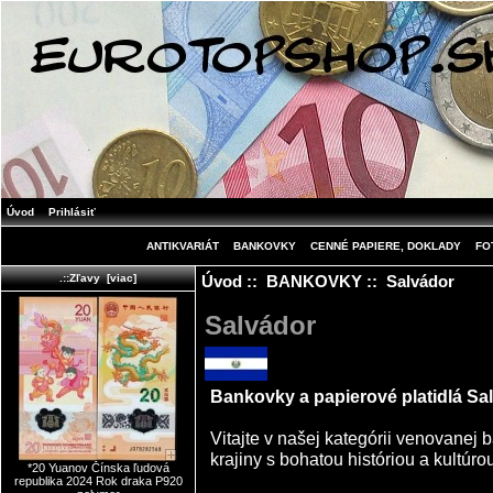
Úvod
Prihlásiť
ANTIKVARIÁT
BANKOVKY
CENNÉ PAPIERE, DOKLADY
FO
Úvod
::
BANKOVKY
:: Salvádor
.::Zľavy [viac]
Salvádor
Bankovky a papierové platidlá Sa
Vitajte v našej kategórii venovanej
krajiny s bohatou históriou a kultúro
*20 Yuanov Čínska ľudová
republika 2024 Rok draka P920