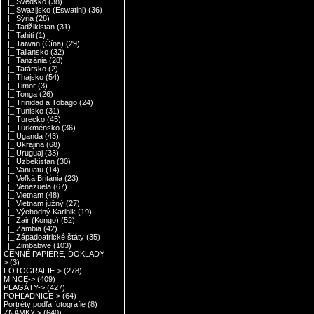
|_ Švédsko
(38)
|_ Swazijsko (Eswatini)
(36)
|_ Sýria
(28)
|_ Tadžikistan
(31)
|_ Tahiti
(1)
|_ Taiwan (Čína)
(29)
|_ Taliansko
(32)
|_ Tanzánia
(28)
|_ Tatársko
(2)
|_ Thajsko
(54)
|_ Timor
(3)
|_ Tonga
(26)
|_ Trinidad a Tobago
(24)
|_ Tunisko
(31)
|_ Turecko
(45)
|_ Turkménsko
(36)
|_ Uganda
(43)
|_ Ukrajina
(68)
|_ Uruguaj
(33)
|_ Uzbekistan
(30)
|_ Vanuatu
(14)
|_ Veľká Británia
(23)
|_ Venezuela
(67)
|_ Vietnam
(48)
|_ Vietnam južný
(27)
|_ Východný Karibik
(19)
|_ Zair (Kongo)
(52)
|_ Zambia
(42)
|_ Západoafrické štáty
(35)
|_ Zimbabwe
(103)
CENNÉ PAPIERE, DOKLADY-
>
(3)
FOTOGRAFIE->
(278)
MINCE->
(409)
PLAGÁTY->
(427)
POHĽADNICE->
(64)
Portréty podľa fotografie
(8)
ZNÁMKY->
(640)