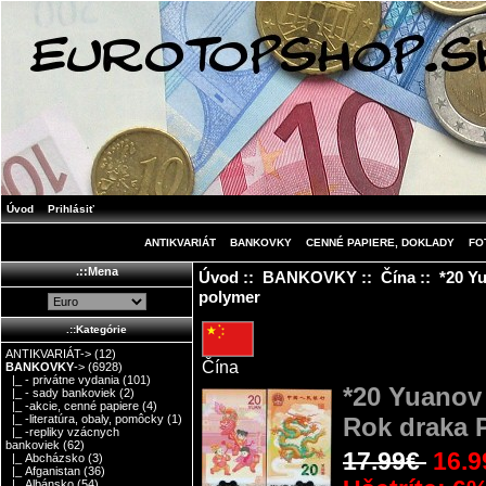
Úvod
Prihlásiť
ANTIKVARIÁT
BANKOVKY
CENNÉ PAPIERE, DOKLADY
FO
.::Mena
Úvod
::
BANKOVKY
::
Čína
:: *20 Y
polymer
.::Kategórie
ANTIKVARIÁT->
(12)
Čína
BANKOVKY
->
(6928)
|_ - privátne vydania
(101)
*20 Yuanov
|_ - sady bankoviek
(2)
|_ -akcie, cenné papiere
(4)
Rok draka 
|_ -literatúra, obaly, pomôcky
(1)
|_ -repliky vzácnych
bankoviek
(62)
17.99€
16.9
|_ Abcházsko
(3)
|_ Afganistan
(36)
|_ Albánsko
(54)