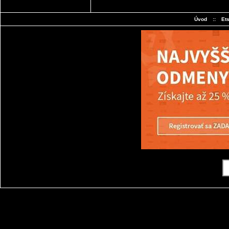
Úvod
::
Et