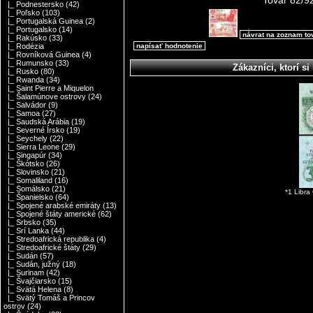
Tovar 82/9
|_ Podnestersko
(42)
|_ Poľsko
(103)
|_ Portugalská Guinea
(2)
|_ Portugalsko
(14)
návrat na zoznam to
|_ Rakúsko
(33)
napísať hodnotenie
|_ Rodézia
|_ Rovníková Guinea
(4)
|_ Rumunsko
(33)
Zákazníci, ktorí si 
|_ Rusko
(80)
|_ Rwanda
(34)
|_ Saint Pierre a Miquelon
|_ Šalamúnove ostrovy
(24)
|_ Salvádor
(9)
|_ Samoa
(27)
|_ Saudská Arábia
(19)
|_ Severné Írsko
(19)
|_ Seychely
(22)
|_ Sierra Leone
(29)
|_ Singapúr
(34)
|_ Škótsko
(26)
|_ Slovinsko
(21)
|_ Somaliland
(16)
|_ Somálsko
(21)
*1 Libr
|_ Španielsko
(64)
|_ Spojené arabské emiráty
(13)
|_ Spojené štáty americké
(62)
|_ Srbsko
(35)
|_ Srí Lanka
(44)
|_ Stredoafrická republika
(4)
|_ Stredoafrické štáty
(29)
|_ Sudán
(57)
|_ Sudán, južný
(18)
|_ Surinam
(42)
|_ Švajčiarsko
(15)
|_ Svätá Helena
(8)
|_ Svätý Tomáš a Princov
ostrov
(24)