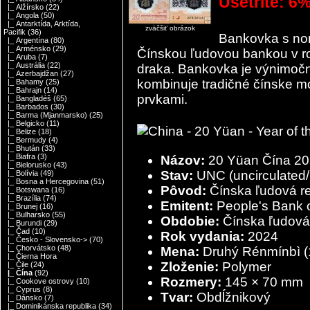
Ušetríte: 6
|_ Alžírsko
(22)
|_ Angola
(50)
|_ Antarktída, Arktída,
zväčšiť obrázok
Pacifik
(36)
Bankovka s no
|_ Argentína
(80)
|_ Arménsko
(29)
Čínskou ľudovou bankou v rok
|_ Aruba
(7)
|_ Austrália
(22)
draka. Bankovka je výnimočn
|_ Azerbajdžan
(27)
kombinuje tradičné čínske 
|_ Bahamy
(25)
|_ Bahrajn
(14)
prvkami.
|_ Bangladéš
(65)
|_ Barbados
(30)
|_ Barma (Mjanmarsko)
(25)
|_ Belgicko
(11)
|_ Belize
(18)
|_ Bermudy
(4)
|_ Bhután
(33)
|_ Biafra
(3)
Názov:
20 Yüan Čína 20
|_ Bielorusko
(43)
Stav:
UNC (uncirculated/
|_ Bolívia
(49)
|_ Bosna a Hercegovina
(51)
Pôvod:
Čínska ľudová r
|_ Botswana
(16)
|_ Brazília
(74)
Emitent:
People's Bank 
|_ Brunej
(16)
|_ Bulharsko
(55)
Obdobie:
Čínska ľudová
|_ Burundi
(29)
|_ Čad
(10)
Rok vydania:
2024
|_ Česko - Slovensko->
(70)
|_ Chorvátsko
(48)
Mena:
Druhý Rénmínbì (
|_ Čierna Hora
Zloženie:
Polymer
|_ Čile
(24)
|_ Čína
(92)
Rozmery:
145 × 70 mm
|_ Cookove ostrovy
(10)
|_ Cyprus
(8)
Tvar:
Obdĺžnikový
|_ Dánsko
(7)
|_ Dominikánska republika
(34)