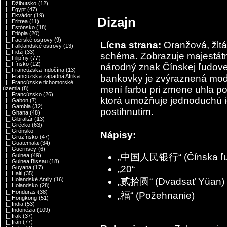
|_ Džibutsko
(12)
|_ Egypt
(47)
|_ Ekvádor
(19)
Dizajn
|_ Eritrea
(11)
|_ Estónsko
(18)
|_ Etiópia
(20)
|_ Faerské ostrovy
(9)
Lícna strana:
Oranžová, žltá
|_ Falklandské ostrovy
(13)
|_ Fidži
(33)
schéma. Zobrazuje majestátne
|_ Filipíny
(77)
|_ Fínsko
(12)
národný znak Čínskej ľudovej
|_ Francúzska Indočína
(13)
bankovky je zvýraznená mod
|_ Francúzska západná Afrika
|_ Francúzske tichomorské
mení farbu pri zmene uhla po
územia
(8)
|_ Francúzsko
(26)
ktorá umožňuje jednoduchú i
|_ Gabon
(7)
|_ Gambia
(32)
postihnutím.
|_ Ghana
(48)
|_ Gibraltár
(13)
|_ Grécko
(63)
|_ Grónsko
Nápisy:
|_ Gruzínsko
(47)
|_ Guatemala
(34)
|_ Guernsey
(6)
„中国人民银行“ (Čínska ľu
|_ Guinea
(49)
|_ Guinea Bissau
(18)
„20“
|_ Guyana
(17)
|_ Haiti
(35)
„贰拾圆“ (Dvadsať Yüan)
|_ Holandské Antily
(16)
|_ Holandsko
(28)
|_ Honduras
(38)
„福“ (Požehnanie)
|_ Hongkong
(51)
|_ India
(53)
|_ Indonézia
(109)
|_ Irak
(37)
|_ Irán
(77)