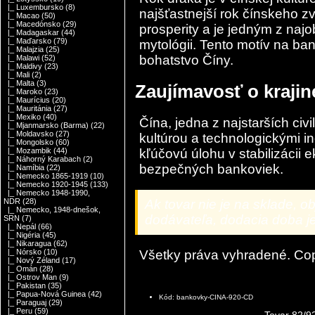
|_ Luxembursko
(8)
najšťastnejší rok čínskeho z
|_ Macao
(50)
|_ Macedónsko
(29)
prosperity a je jedným z na
|_ Madagaskar
(44)
|_ Maďarsko
(79)
mytológii. Tento motív na ban
|_ Malajzia
(25)
bohatstvo Číny.
|_ Malawi
(52)
|_ Maldivy
(23)
|_ Mali
(2)
|_ Malta
(3)
Zaujímavosť o kraji
|_ Maroko
(23)
|_ Maurícius
(20)
|_ Mauritánia
(27)
|_ Mexiko
(40)
Čína, jedna z najstarších civi
|_ Mjanmarsko (Barma)
(22)
|_ Moldavsko
(27)
kultúrou a technologickými 
|_ Mongolsko
(60)
kľúčovú úlohu v stabilizácii
|_ Mozambik
(44)
|_ Náhorný Karabach
(2)
bezpečných bankoviek.
|_ Namíbia
(22)
|_ Nemecko 1865-1919
(10)
|_ Nemecko 1920-1945
(133)
|_ Nemecko 1948-1990,
Ak tovar nie je na sklade,
NDR
(28)
|_ Nemecko, 1948-dnešok,
dodávateľa, dodacia doba je 
SRN
(7)
|_ Nepál
(66)
|_ Nigéria
(45)
|_ Nikaragua
(62)
Všetky práva vyhradené. Co
|_ Nórsko
(10)
|_ Nový Zéland
(17)
|_ Omán
(28)
|_ Ostrov Man
(9)
|_ Pakistan
(35)
|_ Papua-Nová Guinea
(42)
Kód: bankovky-CINA-920-CD
|_ Paraguaj
(29)
|_ Peru
(59)