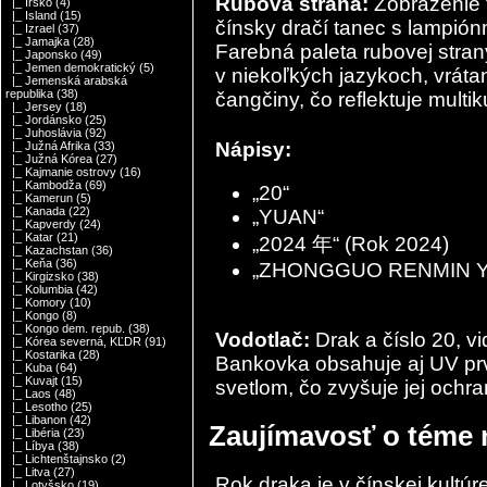
Rubová strana:
Zobrazenie t
|_ Írsko
(4)
|_ Island
(15)
čínsky dračí tanec s lampión
|_ Izrael
(37)
|_ Jamajka
(28)
Farebná paleta rubovej stran
|_ Japonsko
(49)
|_ Jemen demokratický
(5)
v niekoľkých jazykoch, vrátan
|_ Jemenská arabská
republika
(38)
čangčiny, čo reflektuje multi
|_ Jersey
(18)
|_ Jordánsko
(25)
|_ Juhoslávia
(92)
Nápisy:
|_ Južná Afrika
(33)
|_ Južná Kórea
(27)
|_ Kajmanie ostrovy
(16)
|_ Kambodža
(69)
„20“
|_ Kamerun
(5)
|_ Kanada
(22)
„YUAN“
|_ Kapverdy
(24)
|_ Katar
(21)
„2024 年“ (Rok 2024)
|_ Kazachstan
(36)
|_ Keňa
(36)
„ZHONGGUO RENMIN YIN
|_ Kirgizsko
(38)
|_ Kolumbia
(42)
|_ Komory
(10)
|_ Kongo
(8)
|_ Kongo dem. repub.
(38)
Vodotlač:
Drak a číslo 20, vi
|_ Kórea severná, KĽDR
(91)
|_ Kostarika
(28)
Bankovka obsahuje aj UV prvk
|_ Kuba
(64)
|_ Kuvajt
(15)
svetlom, čo zvyšuje jej ochra
|_ Laos
(48)
|_ Lesotho
(25)
|_ Libanon
(42)
Zaujímavosť o téme
|_ Libéria
(23)
|_ Líbya
(38)
|_ Lichtenštajnsko
(2)
|_ Litva
(27)
Rok draka je v čínskej kultúr
|_ Lotyšsko
(19)