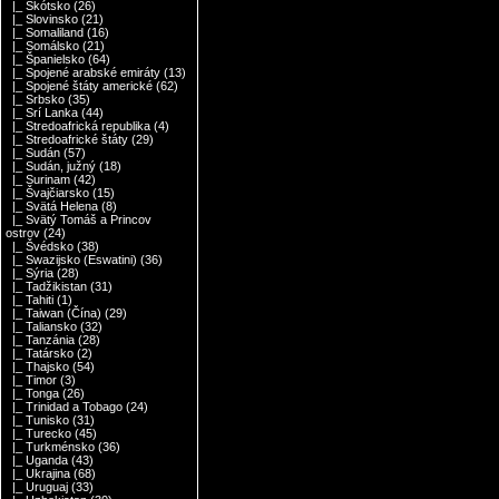
|_ Škótsko
(26)
|_ Slovinsko
(21)
|_ Somaliland
(16)
|_ Somálsko
(21)
|_ Španielsko
(64)
|_ Spojené arabské emiráty
(13)
|_ Spojené štáty americké
(62)
|_ Srbsko
(35)
|_ Srí Lanka
(44)
|_ Stredoafrická republika
(4)
|_ Stredoafrické štáty
(29)
|_ Sudán
(57)
|_ Sudán, južný
(18)
|_ Surinam
(42)
|_ Švajčiarsko
(15)
|_ Svätá Helena
(8)
|_ Svätý Tomáš a Princov
ostrov
(24)
|_ Švédsko
(38)
|_ Swazijsko (Eswatini)
(36)
|_ Sýria
(28)
|_ Tadžikistan
(31)
|_ Tahiti
(1)
|_ Taiwan (Čína)
(29)
|_ Taliansko
(32)
|_ Tanzánia
(28)
|_ Tatársko
(2)
|_ Thajsko
(54)
|_ Timor
(3)
|_ Tonga
(26)
|_ Trinidad a Tobago
(24)
|_ Tunisko
(31)
|_ Turecko
(45)
|_ Turkménsko
(36)
|_ Uganda
(43)
|_ Ukrajina
(68)
|_ Uruguaj
(33)