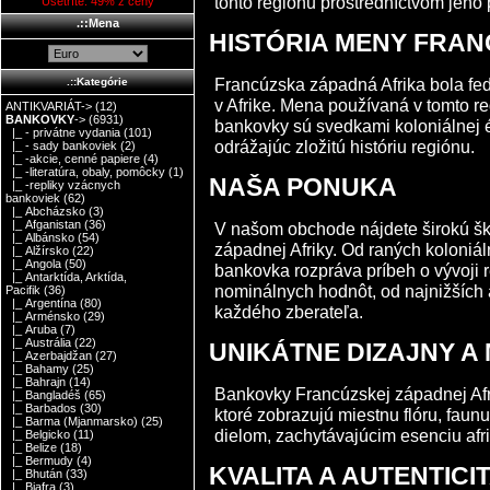
tohto regiónu prostredníctvom jeho 
Ušetríte: 49% z ceny
.::Mena
HISTÓRIA MENY FRAN
Francúzska západná Afrika bola fe
.::Kategórie
v Afrike. Mena používaná v tomto r
ANTIKVARIÁT->
(12)
BANKOVKY
->
(6931)
bankovky sú svedkami koloniálnej 
|_ - privátne vydania
(101)
odrážajúc zložitú históriu regiónu.
|_ - sady bankoviek
(2)
|_ -akcie, cenné papiere
(4)
|_ -literatúra, obaly, pomôcky
(1)
NAŠA PONUKA
|_ -repliky vzácnych
bankoviek
(62)
|_ Abcházsko
(3)
|_ Afganistan
(36)
V našom obchode nájdete širokú šk
|_ Albánsko
(54)
západnej Afriky. Od raných koloniá
|_ Alžírsko
(22)
|_ Angola
(50)
bankovka rozpráva príbeh o vývoji
|_ Antarktída, Arktída,
nominálnych hodnôt, od najnižších 
Pacifik
(36)
|_ Argentína
(80)
každého zberateľa.
|_ Arménsko
(29)
|_ Aruba
(7)
|_ Austrália
(22)
UNIKÁTNE DIZAJNY A
|_ Azerbajdžan
(27)
|_ Bahamy
(25)
|_ Bahrajn
(14)
Bankovky Francúzskej západnej Afr
|_ Bangladéš
(65)
|_ Barbados
(30)
ktoré zobrazujú miestnu flóru, fau
|_ Barma (Mjanmarsko)
(25)
dielom, zachytávajúcim esenciu afr
|_ Belgicko
(11)
|_ Belize
(18)
|_ Bermudy
(4)
KVALITA A AUTENTIC
|_ Bhután
(33)
|_ Biafra
(3)