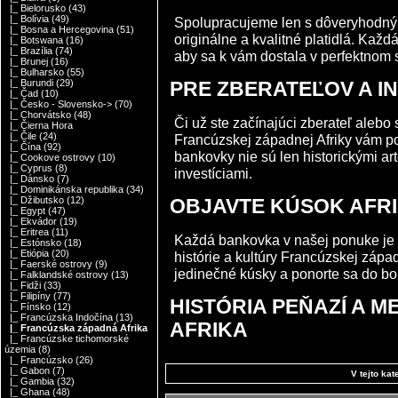
|_ Bielorusko
(43)
|_ Bolívia
(49)
Spolupracujeme len s dôveryhodným
|_ Bosna a Hercegovina
(51)
originálne a kvalitné platidlá. Kaž
|_ Botswana
(16)
|_ Brazília
(74)
aby sa k vám dostala v perfektnom 
|_ Brunej
(16)
|_ Bulharsko
(55)
|_ Burundi
(29)
PRE ZBERATEĽOV A I
|_ Čad
(10)
|_ Česko - Slovensko->
(70)
|_ Chorvátsko
(48)
Či už ste začínajúci zberateľ aleb
|_ Čierna Hora
|_ Čile
(24)
Francúzskej západnej Afriky vám pos
|_ Čína
(92)
bankovky nie sú len historickými ar
|_ Cookove ostrovy
(10)
|_ Cyprus
(8)
investíciami.
|_ Dánsko
(7)
|_ Dominikánska republika
(34)
|_ Džibutsko
(12)
OBJAVTE KÚSOK AFRI
|_ Egypt
(47)
|_ Ekvádor
(19)
|_ Eritrea
(11)
Každá bankovka v našej ponuke je vi
|_ Estónsko
(18)
|_ Etiópia
(20)
histórie a kultúry Francúzskej západ
|_ Faerské ostrovy
(9)
jedinečné kúsky a ponorte sa do bo
|_ Falklandské ostrovy
(13)
|_ Fidži
(33)
|_ Filipíny
(77)
HISTÓRIA PEŇAZÍ A 
|_ Fínsko
(12)
|_ Francúzska Indočína
(13)
AFRIKA
|_ Francúzska západná Afrika
|_ Francúzske tichomorské
územia
(8)
|_ Francúzsko
(26)
|_ Gabon
(7)
V tejto kat
|_ Gambia
(32)
|_ Ghana
(48)