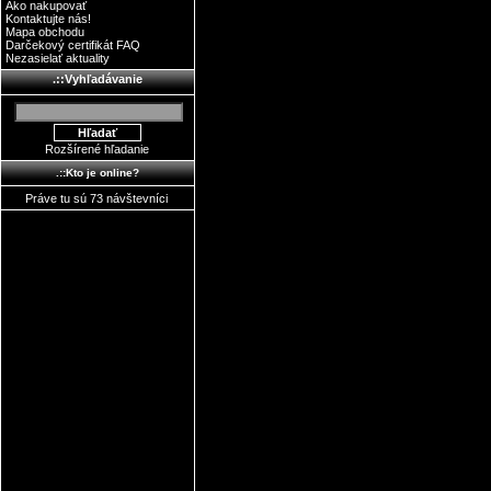
Ako nakupovať
Kontaktujte nás!
Mapa obchodu
Darčekový certifikát FAQ
Nezasielať aktuality
.::Vyhľadávanie
Rozšírené hľadanie
.::Kto je online?
Práve tu sú 73 návštevníci