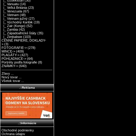
|_ Uzbekistan
(30)
|_ Vanuatu
(14)
|_ Veľká Británia
(23)
|_ Venezuela
(67)
|_ Vietnam
(48)
|_ Vietnam južný
(27)
|_ Východný Karibik
(19)
|_ Zair (Kongo)
(52)
|_ Zambia
(42)
|_ Západoafrické štáty
(35)
|_ Zimbabwe
(103)
CENNÉ PAPIERE, DOKLADY-
>
(3)
FOTOGRAFIE->
(278)
MINCE->
(409)
PLAGÁTY->
(427)
POHĽADNICE->
(64)
Portréty podľa fotografie
(8)
ZNÁMKY->
(640)
Zľavy ...
Nový tovar ...
Všetok tovar ...
.::Reklama
.::Informácie
Obchodné podmienky
Ochrana údajov