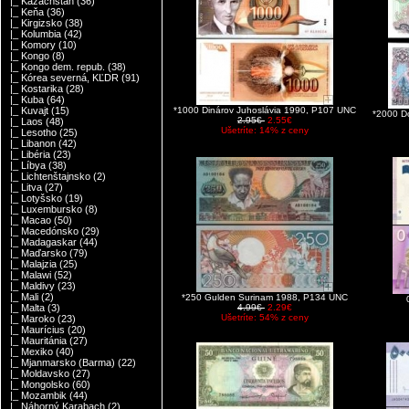
|_ Kazachstan
(36)
|_ Keňa
(36)
|_ Kirgizsko
(38)
|_ Kolumbia
(42)
|_ Komory
(10)
|_ Kongo
(8)
|_ Kongo dem. repub.
(38)
|_ Kórea severná, KĽDR
(91)
|_ Kostarika
(28)
|_ Kuba
(64)
*1000 Dinárov Juhoslávia 1990, P107 UNC
|_ Kuvajt
(15)
*2000 D
2.95€
2.55€
|_ Laos
(48)
Ušetríte: 14% z ceny
|_ Lesotho
(25)
|_ Libanon
(42)
|_ Libéria
(23)
|_ Líbya
(38)
|_ Lichtenštajnsko
(2)
|_ Litva
(27)
|_ Lotyšsko
(19)
|_ Luxembursko
(8)
|_ Macao
(50)
|_ Macedónsko
(29)
|_ Madagaskar
(44)
|_ Maďarsko
(79)
|_ Malajzia
(25)
|_ Malawi
(52)
|_ Maldivy
(23)
|_ Mali
(2)
*250 Gulden Surinam 1988, P134 UNC
4.99€
2.29€
|_ Malta
(3)
Ušetríte: 54% z ceny
|_ Maroko
(23)
|_ Maurícius
(20)
|_ Mauritánia
(27)
|_ Mexiko
(40)
|_ Mjanmarsko (Barma)
(22)
|_ Moldavsko
(27)
|_ Mongolsko
(60)
|_ Mozambik
(44)
|_ Náhorný Karabach
(2)