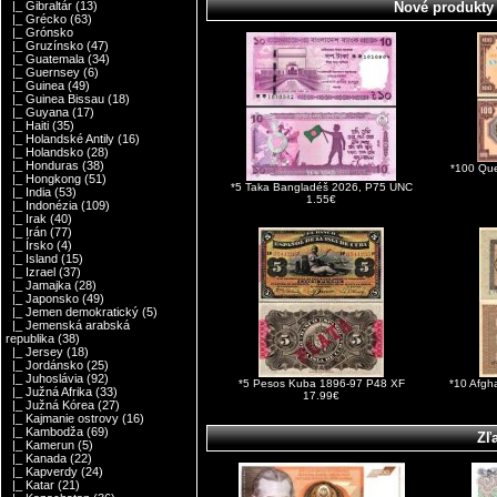
Nové produkty
|_ Gibraltár
(13)
|_ Grécko
(63)
|_ Grónsko
|_ Gruzínsko
(47)
|_ Guatemala
(34)
|_ Guernsey
(6)
|_ Guinea
(49)
|_ Guinea Bissau
(18)
|_ Guyana
(17)
|_ Haiti
(35)
|_ Holandské Antily
(16)
|_ Holandsko
(28)
|_ Honduras
(38)
*100 Que
|_ Hongkong
(51)
*5 Taka Bangladéš 2026, P75 UNC
|_ India
(53)
1.55€
|_ Indonézia
(109)
|_ Irak
(40)
|_ Irán
(77)
|_ Írsko
(4)
|_ Island
(15)
|_ Izrael
(37)
|_ Jamajka
(28)
|_ Japonsko
(49)
|_ Jemen demokratický
(5)
|_ Jemenská arabská
republika
(38)
|_ Jersey
(18)
|_ Jordánsko
(25)
|_ Juhoslávia
(92)
*5 Pesos Kuba 1896-97 P48 XF
*10 Afgh
|_ Južná Afrika
(33)
17.99€
|_ Južná Kórea
(27)
|_ Kajmanie ostrovy
(16)
|_ Kambodža
(69)
Zľ
|_ Kamerun
(5)
|_ Kanada
(22)
|_ Kapverdy
(24)
|_ Katar
(21)