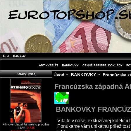
Úvod
Prihlásiť
ANTIKVARIÁT
BANKOVKY
CENNÉ PAPIERE, DOKLADY
FO
Úvod
::
BANKOVKY
:: Francúzska z
.::Zľavy [viac]
Francúzska západná Af
BANKOVKY FRANCÚZ
Vitajte v našej exkluzívnej kolekcii
Filmový plagát Až město procitne
Ponúkame vám unikátnu príležitosť o
1.63€
0.83€