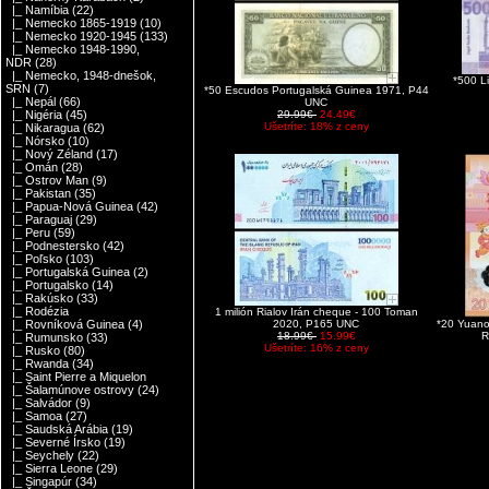
|_ Namíbia
(22)
|_ Nemecko 1865-1919
(10)
|_ Nemecko 1920-1945
(133)
|_ Nemecko 1948-1990,
NDR
(28)
|_ Nemecko, 1948-dnešok,
*500 L
SRN
(7)
*50 Escudos Portugalská Guinea 1971, P44
|_ Nepál
(66)
UNC
29.99€
24.49€
|_ Nigéria
(45)
Ušetríte: 18% z ceny
|_ Nikaragua
(62)
|_ Nórsko
(10)
|_ Nový Zéland
(17)
|_ Omán
(28)
|_ Ostrov Man
(9)
|_ Pakistan
(35)
|_ Papua-Nová Guinea
(42)
|_ Paraguaj
(29)
|_ Peru
(59)
|_ Podnestersko
(42)
|_ Poľsko
(103)
|_ Portugalská Guinea
(2)
|_ Portugalsko
(14)
|_ Rakúsko
(33)
|_ Rodézia
1 milión Rialov Irán cheque - 100 Toman
2020, P165 UNC
*20 Yuano
|_ Rovníková Guinea
(4)
18.99€
15.99€
R
|_ Rumunsko
(33)
Ušetríte: 16% z ceny
|_ Rusko
(80)
|_ Rwanda
(34)
|_ Saint Pierre a Miquelon
|_ Šalamúnove ostrovy
(24)
|_ Salvádor
(9)
|_ Samoa
(27)
|_ Saudská Arábia
(19)
|_ Severné Írsko
(19)
|_ Seychely
(22)
|_ Sierra Leone
(29)
|_ Singapúr
(34)