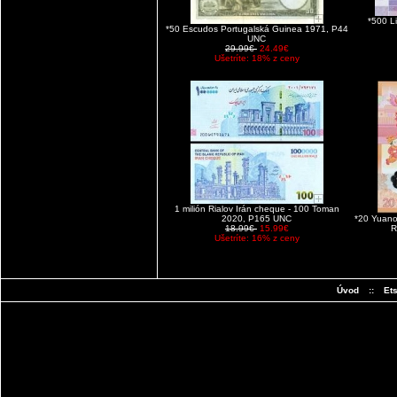
*500 L
*50 Escudos Portugalská Guinea 1971, P44
UNC
29.99€
24.49€
Ušetríte: 18% z ceny
1 milión Rialov Irán cheque - 100 Toman
2020, P165 UNC
*20 Yuano
18.99€
15.99€
R
Ušetríte: 16% z ceny
Úvod
::
Et