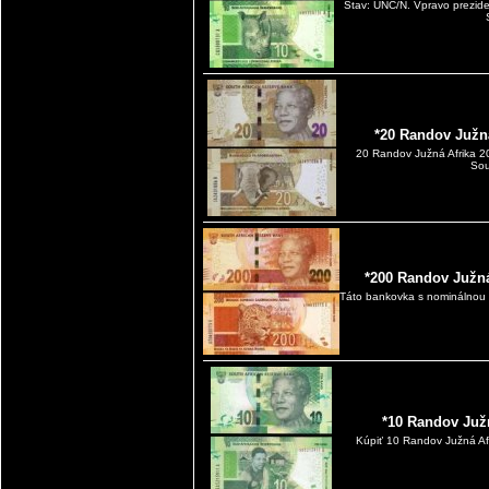
Stav: UNC/N. Vpravo prezid
*20 Randov Južn
20 Randov Južná Afrika 
Sou
*200 Randov Južná
Táto bankovka s nominálnou 
*10 Randov Juž
Kúpiť 10 Randov Južná Af