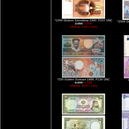
*1000 Dinárov Juhoslávia 1990, P107 UNC
*2000 D
2.95€
2.55€
Ušetríte: 14% z ceny
*250 Gulden Surinam 1988, P134 UNC
4.99€
2.29€
Ušetríte: 54% z ceny