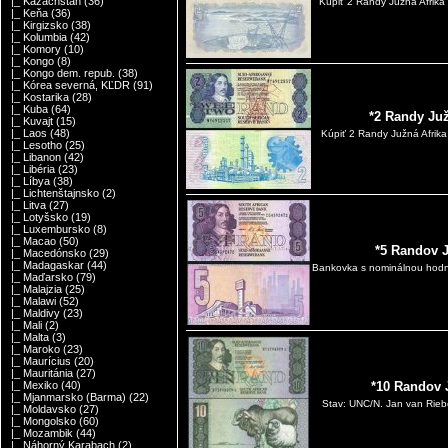
|_ Kazachstan
(36)
Kúpiť 2 Randy Južná Afrik
|_ Keňa
(36)
|_ Kirgizsko
(38)
|_ Kolumbia
(42)
|_ Komory
(10)
|_ Kongo
(8)
|_ Kongo dem. repub.
(38)
|_ Kórea severná, KĽDR
(91)
|_ Kostarika
(28)
|_ Kuba
(64)
*2 Randy Juž
|_ Kuvajt
(15)
|_ Laos
(48)
Kúpiť 2 Randy Južná Afrik
|_ Lesotho
(25)
|_ Libanon
(42)
|_ Libéria
(23)
|_ Líbya
(38)
|_ Lichtenštajnsko
(2)
|_ Litva
(27)
|_ Lotyšsko
(19)
|_ Luxembursko
(8)
|_ Macao
(50)
*5 Randov J
|_ Macedónsko
(29)
|_ Madagaskar
(44)
Bankovka s nominálnou hodno
|_ Maďarsko
(79)
|_ Malajzia
(25)
|_ Malawi
(52)
|_ Maldivy
(23)
|_ Mali
(2)
|_ Malta
(3)
|_ Maroko
(23)
|_ Maurícius
(20)
|_ Mauritánia
(27)
|_ Mexiko
(40)
*10 Randov 
|_ Mjanmarsko (Barma)
(22)
Stav: UNC/N. Jan van Riebe
|_ Moldavsko
(27)
|_ Mongolsko
(60)
|_ Mozambik
(44)
|_ Náhorný Karabach
(2)