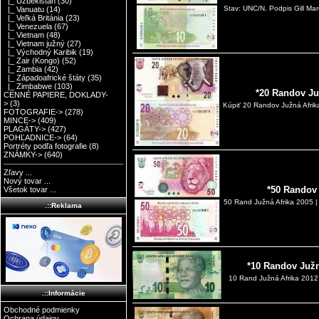
|_ Uzbekistan
(30)
Stav: UNC/N. Podpis Gill Mar
|_ Vanuatu
(14)
|_ Veľká Británia
(23)
|_ Venezuela
(67)
|_ Vietnam
(48)
|_ Vietnam južný
(27)
|_ Východný Karibik
(19)
|_ Zair (Kongo)
(52)
|_ Zambia
(42)
|_ Západoafrické štáty
(35)
|_ Zimbabwe
(103)
*20 Randov Ju
CENNÉ PAPIERE, DOKLADY-
>
(3)
Kúpiť 20 Randov Južná Afrik
FOTOGRAFIE->
(278)
MINCE->
(409)
PLAGÁTY->
(427)
POHĽADNICE->
(64)
Portréty podľa fotografie
(8)
ZNÁMKY->
(640)
Zľavy ...
Nový tovar ...
*50 Randov 
Všetok tovar ...
50 Rand Južná Afrika 2005 |
.::Reklama
*10 Randov Južn
10 Rand Južná Afrika 2012
.::Informácie
Obchodné podmienky
Ochrana údajov