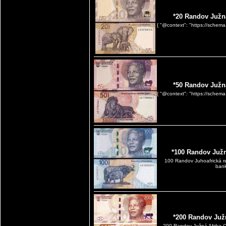
*20 Randov Južn
{ "@context": "https://schema
*50 Randov Južn
{ "@context": "https://schema
*100 Randov Južn
100 Randov Juhoafrická r
bank
*200 Randov Juž
200 Randov Južná Afrika (