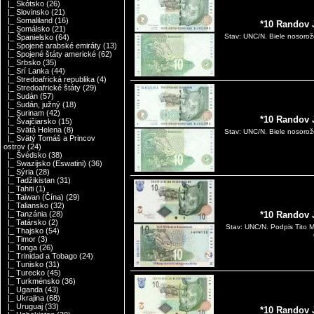
|_ Škótsko
(26)
|_ Slovinsko
(21)
|_ Somaliland
(16)
*10 Randov 
|_ Somálsko
(21)
Stav: UNC/N. Biele nosorožc
|_ Španielsko
(64)
|_ Spojené arabské emiráty
(13)
|_ Spojené štáty americké
(62)
|_ Srbsko
(35)
|_ Srí Lanka
(44)
|_ Stredoafrická republika
(4)
|_ Stredoafrické štáty
(29)
|_ Sudán
(57)
|_ Sudán, južný
(18)
|_ Surinam
(42)
*10 Randov 
|_ Švajčiarsko
(15)
|_ Svätá Helena
(8)
Stav: UNC/N. Biele nosorožc
|_ Svätý Tomáš a Princov
ostrov
(24)
|_ Švédsko
(38)
|_ Swazijsko (Eswatini)
(36)
|_ Sýria
(28)
|_ Tadžikistan
(31)
|_ Tahiti
(1)
|_ Taiwan (Čína)
(29)
|_ Taliansko
(32)
|_ Tanzánia
(28)
*10 Randov 
|_ Tatársko
(2)
Stav: UNC/N. Podpis Tito M
|_ Thajsko
(54)
|_ Timor
(3)
|_ Tonga
(26)
|_ Trinidad a Tobago
(24)
|_ Tunisko
(31)
|_ Turecko
(45)
|_ Turkménsko
(36)
|_ Uganda
(43)
|_ Ukrajina
(68)
|_ Uruguaj
(33)
*10 Randov 