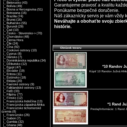
|_ Bielorusko
(43)
Garantujeme pravosť a kvalitu každ
|_ Bolívia
(49)
Ponúkame bezpečné doručenie.
|_ Bosna a Hercegovina
(51)
|_ Botswana
(16)
Náš zákaznícky servis je vám vždy k 
|_ Brazília
(74)
|_ Brunej
(16)
Neváhajte a obohaťte svoju zbierk
|_ Bulharsko
(55)
histórie.
|_ Burundi
(29)
|_ Čad
(10)
|_ Česko - Slovensko->
(70)
|_ Chorvátsko
(48)
|_ Čierna Hora
|_ Čile
(24)
|_ Čína
(92)
Obrázok tovaru
|_ Cookove ostrovy
(10)
|_ Cyprus
(8)
|_ Dánsko
(7)
|_ Dominikánska republika
(34)
|_ Džibutsko
(12)
*10 Randov Ju
|_ Egypt
(47)
|_ Ekvádor
(19)
Kúpiť 10 Randov Južná Afri
|_ Eritrea
(11)
|_ Estónsko
(18)
|_ Etiópia
(20)
|_ Faerské ostrovy
(9)
|_ Falklandské ostrovy
(13)
|_ Fidži
(33)
|_ Filipíny
(77)
|_ Fínsko
(12)
|_ Francúzska Indočína
(13)
*1 Rand Ju
|_ Francúzska západná Afrika
|_ Francúzske tichomorské
Predaj/Informácie: 1 Rand J
územia
(8)
|_ Francúzsko
(26)
|_ Gabon
(7)
|_ Gambia
(32)
|_ Ghana
(48)