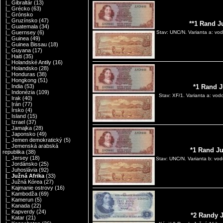
|_ Gibraltár
(13)
|_ Grécko
(63)
|_ Grónsko
|_ Gruzínsko
(47)
**1 Rand J
|_ Guatemala
(34)
|_ Guernsey
(6)
Stav: UNC/N. Varianta a: vod
|_ Guinea
(49)
|_ Guinea Bissau
(18)
|_ Guyana
(17)
|_ Haiti
(35)
|_ Holandské Antily
(16)
|_ Holandsko
(28)
|_ Honduras
(38)
|_ Hongkong
(51)
|_ India
(53)
*1 Rand J
|_ Indonézia
(109)
Stav: XF/1. Varianta a: vod
|_ Irak
(40)
|_ Irán
(77)
|_ Írsko
(4)
|_ Island
(15)
|_ Izrael
(37)
|_ Jamajka
(28)
|_ Japonsko
(49)
|_ Jemen demokratický
(5)
|_ Jemenská arabská
*1 Rand Ju
republika
(38)
|_ Jersey
(18)
Stav: UNC/N. Varianta b: vod
|_ Jordánsko
(25)
|_ Juhoslávia
(92)
|_ Južná Afrika
(33)
|_ Južná Kórea
(27)
|_ Kajmanie ostrovy
(16)
|_ Kambodža
(69)
|_ Kamerun
(5)
|_ Kanada
(22)
|_ Kapverdy
(24)
*2 Randy 
|_ Katar
(21)