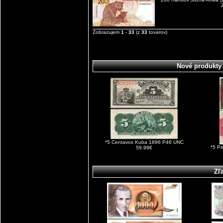
Zobrazujem
1
-
33
(z
33
tovarov)
Nové produkty
*5 Centavos Kuba 1896 P46 UNC
*5 P
59.99€
Zľ