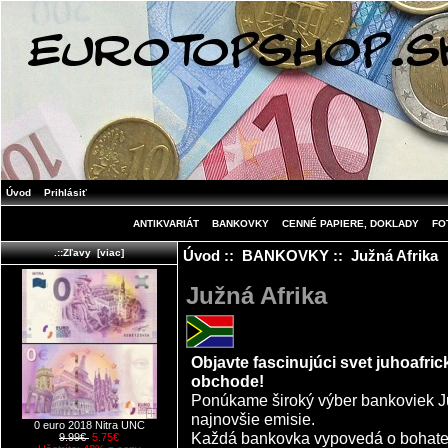
Úvod
Prihlásiť
ANTIKVARIÁT
BANKOVKY
CENNÉ PAPIERE, DOKLADY
FO
Úvod
::
BANKOVKY
:: Južná Afrika
.::Zľavy [viac]
Južná Afrika
Objavte fascinujúci svet juhoafr
obchode!
Ponúkame široký výber bankoviek Juh
najnovšie emisie.
0 euro 2018 Nitra UNC
Každá bankovka vypovedá o bohatej hi
9.99€
5.75€