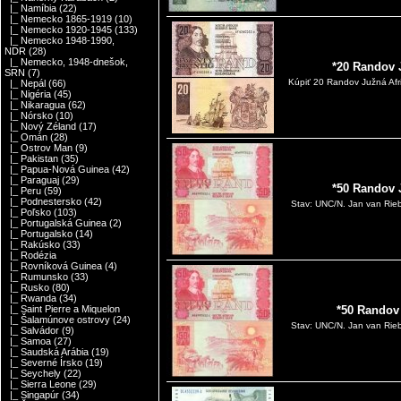
|_ Namíbia
(22)
|_ Nemecko 1865-1919
(10)
|_ Nemecko 1920-1945
(133)
|_ Nemecko 1948-1990,
NDR
(28)
|_ Nemecko, 1948-dnešok,
*20 Randov 
SRN
(7)
Kúpiť 20 Randov Južná Afr
|_ Nepál
(66)
|_ Nigéria
(45)
|_ Nikaragua
(62)
|_ Nórsko
(10)
|_ Nový Zéland
(17)
|_ Omán
(28)
|_ Ostrov Man
(9)
|_ Pakistan
(35)
|_ Papua-Nová Guinea
(42)
|_ Paraguaj
(29)
*50 Randov 
|_ Peru
(59)
|_ Podnestersko
(42)
Stav: UNC/N. Jan van Rieb
|_ Poľsko
(103)
|_ Portugalská Guinea
(2)
|_ Portugalsko
(14)
|_ Rakúsko
(33)
|_ Rodézia
|_ Rovníková Guinea
(4)
|_ Rumunsko
(33)
|_ Rusko
(80)
|_ Rwanda
(34)
|_ Saint Pierre a Miquelon
*50 Randov
|_ Šalamúnove ostrovy
(24)
Stav: UNC/N. Jan van Rieb
|_ Salvádor
(9)
|_ Samoa
(27)
|_ Saudská Arábia
(19)
|_ Severné Írsko
(19)
|_ Seychely
(22)
|_ Sierra Leone
(29)
|_ Singapúr
(34)