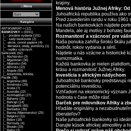
Ušetríte: 42% z ceny
krajiny.
.::Mena
Menová história Južnej Afriky: Od 
Juhoafrická republika používa ako s
Pred zavedením randu v roku 1961 sa 
.::Kategórie
Na našich bankovkách nájdete portr
ANTIKVARIÁT->
(12)
Mandela, ale aj motívy z bohatej faun
BANKOVKY
->
(6931)
Rozmanitosť a vzácnosť pre vášn
|_ - privátne vydania
(101)
|_ - sady bankoviek
(2)
Naša ponuka zahŕňa širokú škálu j
|_ -akcie, cenné papiere
(4)
|_ -literatúra, obaly, pomôcky
(1)
hodnôt, rokov vydania a sérií.
|_ -repliky vzácnych
Nájdete u nás vzácne a historické 
bankoviek
(62)
|_ Abcházsko
(3)
numizmatika.
|_ Afganistan
(36)
Každá bankovka je nielen platidlom,
|_ Albánsko
(54)
|_ Alžírsko
(22)
krásu a rozmanitosť Južnej Afriky.
|_ Angola
(50)
Investícia s africkým nádychom
|_ Antarktída, Arktída,
Pacifik
(36)
Juhoafrické bankovky predstavujú nie
|_ Argentína
(80)
|_ Arménsko
(29)
potenciálnu investíciu.
|_ Aruba
(7)
Vzhľadom na ekonomický význam Južn
|_ Austrália
(22)
|_ Azerbajdžan
(27)
hodnota v čase môže rásť.
|_ Bahamy
(25)
Darček pre milovníkov Afriky a zb
|_ Bahrajn
(14)
|_ Bangladéš
(65)
Hľadáte originálny a nezabudnuteľný
|_ Barbados
(30)
|_ Barma (Mjanmarsko)
(25)
zberateľov?
|_ Belgicko
(11)
Naše juhoafrické bankovky sú ideál
|_ Belize
(18)
|_ Bermudy
(4)
Darujte kúsok africkej atmosféry a hi
|_ Bhután
(33)
Prečo si vybrať práve náš obcho
|_ Biafra
(3)