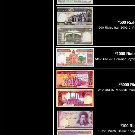
*500 Ria
500 Rialov Irán 2003-9,
*1000 Rial
Stav: UNC/N. Seminár Feyzi
*5000 Ri
Stav: UNC/N. V strede mull
*100 Ri
Stav: UNC/N. Rôzne podpi