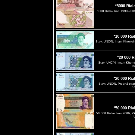
*5000 Rial
5000 Rialov Irán 1993-20
*10 000 Ria
Stav: UNC/N. Imam Khomeini
*20 000 R
Stav: UNC/N. Imam Khomei
Is
*20 000 Ria
Stav: UNC/N. Predná stra
Kh
*50 000 Ria
50 000 Rialov Irán 2006, 