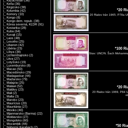
|_ Kazachstan
(36)
|_ Keňa
(36)
|_ Kirgizsko
(38)
*20 Ri
|_ Kolumbia
(42)
|_ Komory
(10)
20 Rialov Irán 1965, P78a 
|_ Kongo
(8)
|_ Kongo dem. repub.
(38)
|_ Kórea severná, KĽDR
(91)
|_ Kostarika
(28)
|_ Kuba
(64)
|_ Kuvajt
(15)
|_ Laos
(48)
|_ Lesotho
(25)
|_ Libanon
(42)
*100 Ri
|_ Libéria
(23)
|_ Líbya
(38)
Stav: UNC/N. Šach Mohammad R
|_ Lichtenštajnsko
(2)
|_ Litva
(27)
|_ Lotyšsko
(19)
|_ Luxembursko
(8)
|_ Macao
(50)
|_ Macedónsko
(29)
|_ Madagaskar
(44)
|_ Maďarsko
(79)
|_ Malajzia
(25)
|_ Malawi
(52)
*20 Ri
|_ Maldivy
(23)
20 Rialov Irán 1969, P84 
|_ Mali
(2)
v
|_ Malta
(3)
|_ Maroko
(23)
|_ Maurícius
(20)
|_ Mauritánia
(27)
|_ Mexiko
(40)
|_ Mjanmarsko (Barma)
(22)
|_ Moldavsko
(27)
|_ Mongolsko
(60)
|_ Mozambik
(44)
*50 Ri
|_ Náhorný Karabach
(2)