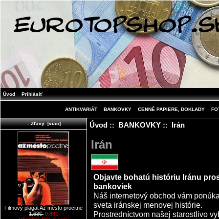
Úvod
Prihlásiť
ANTIKVARIÁT
BANKOVKY
CENNÉ PAPIERE, DOKLADY
FO
Úvod
::
BANKOVKY
:: Irán
.::Zľavy [viac]
Irán
Objavte bohatú históriu Iránu pro
bankoviek
Náš internetový obchod vám ponúka j
sveta iránskej menovej histórie.
Filmový plagát Až město procitne
Prostredníctvom našej starostlivo v
1.63€
0.83€