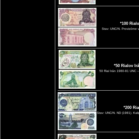
*100 Rial
Stav: UNC/N. Provizórne 
*50 Rialov Ir
50 Rial Irán 1980-81 UNC –
*200 Ri
Stav: UNC/N. ND (1981). Kalig