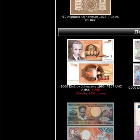
*10 Afghanis Afghanistan 1928, P9b AU
81.99€
Zľ
*1000 Dinárov Juhoslávia 1990, P107 UNC
*2000 D
2.95€
2.55€
Ušetríte: 14% z ceny