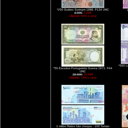
*250 Gulden Surinam 1988, P134 UNC
4.99€
2.29€
Ušetríte: 54% z ceny
*500 L
*50 Escudos Portugalská Guinea 1971, P44
UNC
29.99€
24.49€
Ušetríte: 18% z ceny
1 milión Rialov Irán cheque - 100 Toman