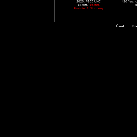
2020, P165 UNC
*20 Yuano
18.99€
15.99€
R
Ušetríte: 16% z ceny
Úvod
::
Et