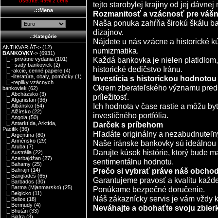
Ušetríte: 49% z ceny
tejto starobylej krajiny od jej dávne
.::Mena
Rozmanitosť a vzácnosť pre vášn
Naša ponuka zahŕňa širokú škálu b
dizajnov.
.::Kategórie
Nájdete u nás vzácne a historické 
ANTIKVARIÁT->
(12)
numizmatika.
BANKOVKY
->
(6931)
Každá bankovka je nielen platidlom,
|_ - privátne vydania
(101)
|_ - sady bankoviek
(2)
historické dedičstvo Iránu.
|_ -akcie, cenné papiere
(4)
|_ -literatúra, obaly, pomôcky
(1)
Investícia s historickou hodnotou
|_ -repliky vzácnych
Okrem zberateľského významu preds
bankoviek
(62)
|_ Abcházsko
(3)
príležitosť.
|_ Afganistan
(36)
Ich hodnota v čase rastie a môžu b
|_ Albánsko
(54)
|_ Alžírsko
(22)
investičného portfólia.
|_ Angola
(50)
Darček s príbehom
|_ Antarktída, Arktída,
Pacifik
(36)
Hľadáte originálny a nezabudnuteľný
|_ Argentína
(80)
|_ Arménsko
(29)
Naše iránske bankovky sú ideálnou
|_ Aruba
(7)
Darujte kúsok histórie, ktorý bude m
|_ Austrália
(22)
|_ Azerbajdžan
(27)
sentimentálnu hodnotu.
|_ Bahamy
(25)
Prečo si vybrať práve náš obcho
|_ Bahrajn
(14)
|_ Bangladéš
(65)
Garantujeme pravosť a kvalitu každ
|_ Barbados
(30)
|_ Barma (Mjanmarsko)
(25)
Ponúkame bezpečné doručenie.
|_ Belgicko
(11)
Náš zákaznícky servis je vám vždy k 
|_ Belize
(18)
|_ Bermudy
(4)
Neváhajte a obohaťte svoju zbierku
|_ Bhután
(33)
|_ Biafra
(3)