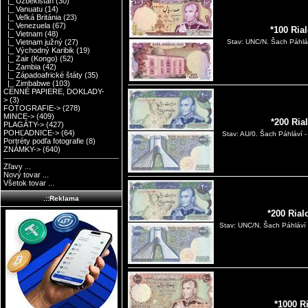
|_ Uzbekistan
(30)
|_ Vanuatu
(14)
|_ Veľká Británia
(23)
|_ Venezuela
(67)
*100 Ria
|_ Vietnam
(48)
|_ Vietnam južný
(27)
Stav: UNC/N. Šach Páhláv
|_ Východný Karibik
(19)
|_ Zair (Kongo)
(52)
|_ Zambia
(42)
|_ Západoafrické štáty
(35)
|_ Zimbabwe
(103)
CENNÉ PAPIERE, DOKLADY-
>
(3)
FOTOGRAFIE->
(278)
MINCE->
(409)
*200 Ria
PLAGÁTY->
(427)
POHĽADNICE->
(64)
Stav: AU/0. Šach Páhláví - 
Portréty podľa fotografie
(8)
ZNÁMKY->
(640)
Zľavy ...
Nový tovar ...
Všetok tovar ...
.::Reklama
*200 Rial
Stav: UNC/N. Šach Páhláví -
*1000 Ri