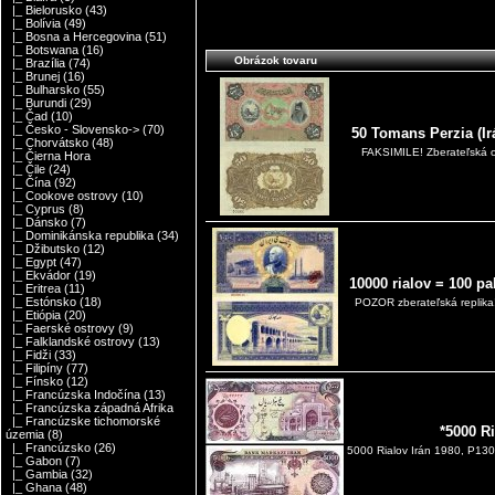
|_ Bielorusko
(43)
|_ Bolívia
(49)
|_ Bosna a Hercegovina
(51)
|_ Botswana
(16)
Obrázok tovaru
|_ Brazília
(74)
|_ Brunej
(16)
|_ Bulharsko
(55)
|_ Burundi
(29)
|_ Čad
(10)
|_ Česko - Slovensko->
(70)
50 Tomans Perzia (I
|_ Chorvátsko
(48)
FAKSIMILE! Zberateľská ob
|_ Čierna Hora
|_ Čile
(24)
|_ Čína
(92)
|_ Cookove ostrovy
(10)
|_ Cyprus
(8)
|_ Dánsko
(7)
|_ Dominikánska republika
(34)
|_ Džibutsko
(12)
|_ Egypt
(47)
|_ Ekvádor
(19)
10000 rialov = 100 
|_ Eritrea
(11)
|_ Estónsko
(18)
POZOR zberateľská replika!
|_ Etiópia
(20)
|_ Faerské ostrovy
(9)
|_ Falklandské ostrovy
(13)
|_ Fidži
(33)
|_ Filipíny
(77)
|_ Fínsko
(12)
|_ Francúzska Indočína
(13)
|_ Francúzska západná Afrika
|_ Francúzske tichomorské
*5000 R
územia
(8)
|_ Francúzsko
(26)
5000 Rialov Irán 1980, P13
|_ Gabon
(7)
|_ Gambia
(32)
|_ Ghana
(48)