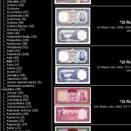
|_ Gibraltár
(13)
|_ Grécko
(63)
|_ Grónsko
|_ Gruzínsko
(47)
|_ Guatemala
(34)
|_ Guernsey
(6)
*10 Ri
|_ Guinea
(49)
|_ Guinea Bissau
(18)
10 Rialov Irán 1958, P6
|_ Guyana
(17)
obd
|_ Haiti
(35)
|_ Holandské Antily
(16)
|_ Holandsko
(28)
|_ Honduras
(38)
|_ Hongkong
(51)
|_ India
(53)
|_ Indonézia
(109)
|_ Irak
(40)
|_ Irán
(77)
*10 Ri
|_ Írsko
(4)
10 Rialov Irán 1961, P7
|_ Island
(15)
obd
|_ Izrael
(37)
|_ Jamajka
(28)
|_ Japonsko
(49)
|_ Jemen demokratický
(5)
|_ Jemenská arabská
republika
(38)
|_ Jersey
(18)
|_ Jordánsko
(25)
|_ Juhoslávia
(92)
*10 Ri
|_ Južná Afrika
(33)
|_ Južná Kórea
(27)
100 Rialov Irán 1963, P77
|_ Kajmanie ostrovy
(16)
|_ Kambodža
(69)
|_ Kamerun
(5)
|_ Kanada
(22)
|_ Kapverdy
(24)
|_ Katar
(21)