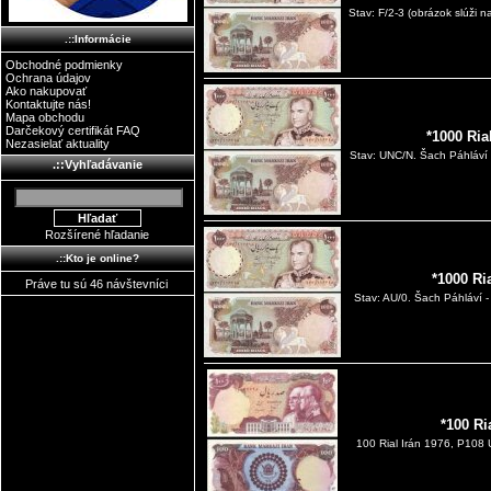
Stav: F/2-3 (obrázok slúži n
.::Informácie
Obchodné podmienky
Ochrana údajov
Ako nakupovať
Kontaktujte nás!
Mapa obchodu
Darčekový certifikát FAQ
*1000 Ria
Nezasielať aktuality
Stav: UNC/N. Šach Páhláví -
.::Vyhľadávanie
Rozšírené hľadanie
.::Kto je online?
*1000 Ri
Práve tu sú 46 návštevníci
Stav: AU/0. Šach Páhláví - 
*100 Ri
100 Rial Irán 1976, P108