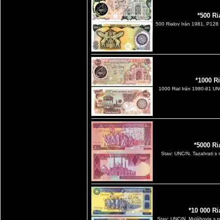
*500 Ri
500 Rialov Irán 1981, P128
*1000 R
1000 Rial Irán 1980-81 UNC
*5000 Ri
Stav: UNC/N. Tazahrati s 
*10 000 Ri
Stav: UNC/N. Muláhovia s 