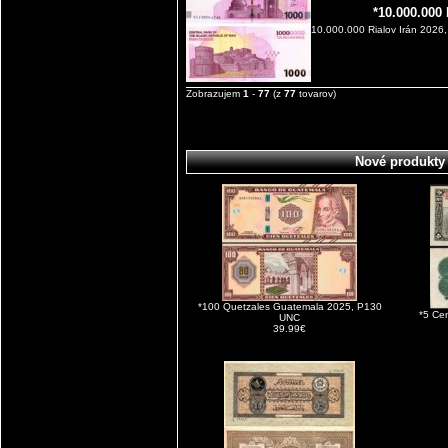
*10.000.000
10.000.000 Rialov Irán 2026
Zobrazujem
1
-
77
(z
77
tovarov)
Nové produkty
*100 Quetzales Guatemala 2025, P130
*5 Ce
UNC
39.99€