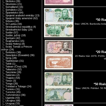
|_ Škótsko
(26)
|_ Slovinsko
(21)
|_ Somaliland
(16)
|_ Somálsko
(21)
|_ Španielsko
(64)
|_ Spojené arabské emiráty
(13)
|_ Spojené štáty americké
(62)
*50 Ri
|_ Srbsko
(35)
|_ Srí Lanka
(44)
Stav: UNC/N. Bankovka bola v
|_ Stredoafrická republika
(4)
|_ Stredoafrické štáty
(29)
|_ Sudán
(57)
|_ Sudán, južný
(18)
|_ Surinam
(42)
|_ Švajčiarsko
(15)
|_ Svätá Helena
(8)
|_ Svätý Tomáš a Princov
ostrov
(24)
*20 Ri
|_ Švédsko
(38)
|_ Swazijsko (Eswatini)
(36)
20 Rialov Irán 1979, P100c
|_ Sýria
(28)
v
|_ Tadžikistan
(31)
|_ Tahiti
(1)
|_ Taiwan (Čína)
(29)
|_ Taliansko
(32)
|_ Tanzánia
(28)
|_ Tatársko
(2)
|_ Thajsko
(54)
|_ Timor
(3)
|_ Tonga
(26)
*50 Rial
|_ Trinidad a Tobago
(24)
Stav: UNC/N. Páhláví. 50 Ri
|_ Tunisko
(31)
|_ Turecko
(45)
|_ Turkménsko
(36)
|_ Uganda
(43)
|_ Ukrajina
(68)
|_ Uruguaj
(33)