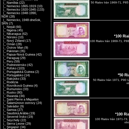
|_ Namíbia
(22)
50 Rialov Irán 1969-71, P8
|_ Nemecko 1865-1919
(10)
|_ Nemecko 1920-1945
(133)
|_ Nemecko 1948-1990,
NDR
(28)
|_ Nemecko, 1948-dnešok,
SRN
(7)
|_ Nepál
(66)
|_ Nigéria
(45)
|_ Nikaragua
(62)
*100 Ria
|_ Nórsko
(10)
|_ Nový Zéland
(17)
100 Rialov Irán 1969-71, P8
|_ Omán
(28)
|_ Ostrov Man
(9)
|_ Pakistan
(35)
|_ Papua-Nová Guinea
(42)
|_ Paraguaj
(29)
|_ Peru
(59)
|_ Podnestersko
(42)
|_ Poľsko
(103)
|_ Portugalská Guinea
(2)
*50 Ri
|_ Portugalsko
(14)
|_ Rakúsko
(33)
50 Rialov Irán 1971, P90 
|_ Rodézia
v
|_ Rovníková Guinea
(4)
|_ Rumunsko
(33)
|_ Rusko
(80)
|_ Rwanda
(34)
|_ Saint Pierre a Miquelon
|_ Šalamúnove ostrovy
(24)
|_ Salvádor
(9)
|_ Samoa
(27)
|_ Saudská Arábia
(19)
*100 Ri
|_ Severné Írsko
(19)
100 Rialov Irán 1971-73
|_ Seychely
(22)
obd
|_ Sierra Leone
(29)
|_ Singapúr
(34)