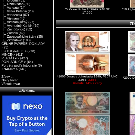
|_ Uruguaj
(33)
|_ Uzbekistan
(30)
|_ Vanuatu
(14)
*5 Pesos Kuba 1896-97 P48 XF
*10 Afgh
|_ Veľká Británia
(23)
17.99€
|_ Venezuela
(67)
|_ Vietnam
(48)
|_ Vietnam južný
(27)
Zľ
|_ Východný Karibik
(19)
|_ Zair (Kongo)
(52)
|_ Zambia
(42)
|_ Západoafrické štáty
(35)
|_ Zimbabwe
(103)
CENNÉ PAPIERE, DOKLADY-
>
(3)
FOTOGRAFIE->
(278)
MINCE->
(411)
PLAGÁTY->
(427)
POHĽADNICE->
(64)
Portréty podľa fotografie
(8)
ZNÁMKY->
(640)
*1000 Dinárov Juhoslávia 1990, P107 UNC
Zľavy ...
*2000 D
2.95€
2.55€
Nový tovar ...
Ušetríte: 14% z ceny
Všetok tovar ...
.::Reklama