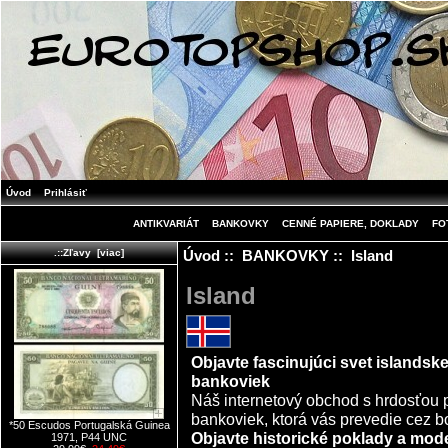
Úvod
Prihlásiť
ANTIKVARIÁT
BANKOVKY
CENNÉ PAPIERE, DOKLADY
FO
Úvod
::
BANKOVKY
:: Island
.::Zľavy [viac]
Island
Objavte fascinujúci svet islands
bankoviek
Náš internetový obchod s hrdosťou p
bankoviek, ktorá vás prevedie cez bo
*50 Escudos Portugalská Guinea
Objavte historické poklady a mod
1971, P44 UNC