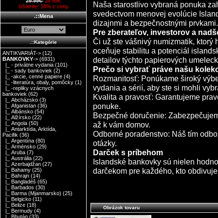
29.99€
24.49€
Naša starostlivo vybraná ponuka zah
Ušetríte: 18% z ceny
svedectvom menovej evolúcie Islandu
.::Mena
dizajnmi a bezpečnostnými prvkami.
Pre zberateľov, investorov a nad
Či už ste vášnivý numizmatik, ktorý 
.::Kategórie
oceňuje stabilitu a potenciál island
ANTIKVARIÁT->
(12)
detailov týchto papierových umelecký
BANKOVKY
->
(6931)
|_ - privátne vydania
(101)
Prečo si vybrať práve našu kolek
|_ - sady bankoviek
(2)
|_ -akcie, cenné papiere
(4)
Rozmanitosť: Ponúkame široký výbe
|_ -literatúra, obaly, pomôcky
(1)
vydania a sérií, aby ste si mohli vybr
|_ -repliky vzácnych
bankoviek
(62)
Kvalita a pravosť: Garantujeme prav
|_ Abcházsko
(3)
ponuke.
|_ Afganistan
(36)
|_ Albánsko
(54)
Bezpečné doručenie: Zabezpečujem
|_ Alžírsko
(22)
až k vám domov.
|_ Angola
(50)
|_ Antarktída, Arktída,
Odborné poradenstvo: Náš tím odbo
Pacifik
(36)
|_ Argentína
(80)
otázky.
|_ Arménsko
(29)
Darček s príbehom
|_ Aruba
(7)
|_ Austrália
(22)
Islandské bankovky sú nielen hodnot
|_ Azerbajdžan
(27)
darčekom pre každého, kto obdivuje 
|_ Bahamy
(25)
|_ Bahrajn
(14)
|_ Bangladéš
(65)
|_ Barbados
(30)
|_ Barma (Mjanmarsko)
(25)
|_ Belgicko
(11)
|_ Belize
(18)
Obrázok tovaru
|_ Bermudy
(4)
|_ Bhután
(33)