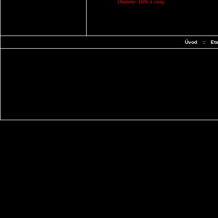
Ušetríte: 16% z ceny
Úvod
::
Et