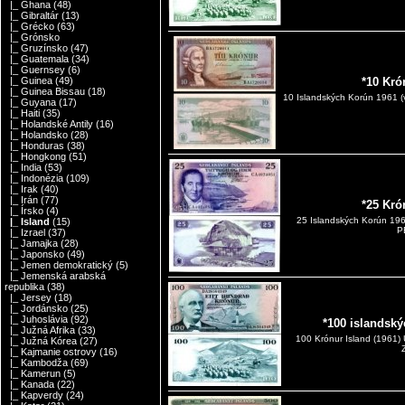
|_ Ghana
(48)
|_ Gibraltár
(13)
|_ Grécko
(63)
|_ Grónsko
|_ Gruzínsko
(47)
|_ Guatemala
(34)
|_ Guernsey
(6)
|_ Guinea
(49)
*10 Kró
|_ Guinea Bissau
(18)
10 Islandských Korún 1961 
|_ Guyana
(17)
|_ Haiti
(35)
|_ Holandské Antily
(16)
|_ Holandsko
(28)
|_ Honduras
(38)
|_ Hongkong
(51)
|_ India
(53)
|_ Indonézia
(109)
|_ Irak
(40)
|_ Irán
(77)
*25 Kró
|_ Írsko
(4)
25 Islandských Korún 19
|_ Island
(15)
P
|_ Izrael
(37)
|_ Jamajka
(28)
|_ Japonsko
(49)
|_ Jemen demokratický
(5)
|_ Jemenská arabská
republika
(38)
|_ Jersey
(18)
|_ Jordánsko
(25)
|_ Juhoslávia
(92)
*100 islandsk
|_ Južná Afrika
(33)
100 Krónur Island (1961)
|_ Južná Kórea
(27)
|_ Kajmanie ostrovy
(16)
|_ Kambodža
(69)
|_ Kamerun
(5)
|_ Kanada
(22)
|_ Kapverdy
(24)