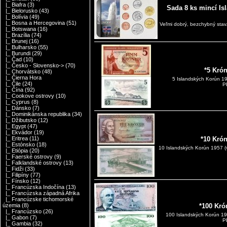
|_ Biafra
(3)
Sada 8 ks mincí Isl
|_ Bielorusko
(43)
|_ Bolívia
(49)
|_ Bosna a Hercegovina
(51)
Veľmi dobrý, bezchybný stav
|_ Botswana
(16)
|_ Brazília
(74)
|_ Brunej
(16)
|_ Bulharsko
(55)
|_ Burundi
(29)
|_ Čad
(10)
|_ Česko - Slovensko->
(70)
*5 Kró
|_ Chorvátsko
(48)
|_ Čierna Hora
5 Islandských Korún 19
|_ Čile
(24)
P
|_ Čína
(92)
|_ Cookove ostrovy
(10)
|_ Cyprus
(8)
|_ Dánsko
(7)
|_ Dominikánska republika
(34)
|_ Džibutsko
(12)
|_ Egypt
(47)
|_ Ekvádor
(19)
|_ Eritrea
(11)
*10 Kró
|_ Estónsko
(18)
10 Islandských Korún 1957 
|_ Etiópia
(20)
|_ Faerské ostrovy
(9)
|_ Falklandské ostrovy
(13)
|_ Fidži
(33)
|_ Filipíny
(77)
|_ Fínsko
(12)
|_ Francúzska Indočína
(13)
|_ Francúzska západná Afrika
|_ Francúzske tichomorské
územia
(8)
*100 Kró
|_ Francúzsko
(26)
100 Islandských Korún 19
|_ Gabon
(7)
P
|_ Gambia
(32)