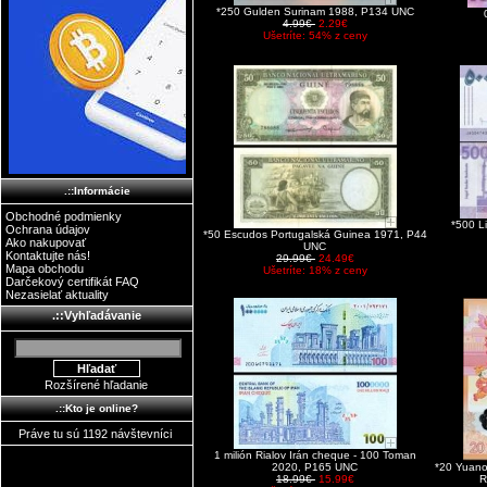
*250 Gulden Surinam 1988, P134 UNC
4.99€
2.29€
Ušetríte: 54% z ceny
.::Informácie
Obchodné podmienky
*500 L
Ochrana údajov
*50 Escudos Portugalská Guinea 1971, P44
Ako nakupovať
UNC
Kontaktujte nás!
29.99€
24.49€
Mapa obchodu
Ušetríte: 18% z ceny
Darčekový certifikát FAQ
Nezasielať aktuality
.::Vyhľadávanie
Rozšírené hľadanie
.::Kto je online?
Práve tu sú 1192 návštevníci
1 milión Rialov Irán cheque - 100 Toman
2020, P165 UNC
*20 Yuano
18.99€
15.99€
R