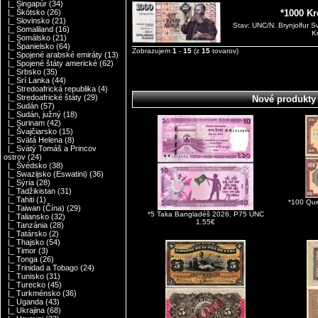
|_ Singapúr
(34)
|_ Škótsko
(26)
*1000 Kr
|_ Slovinsko
(21)
Stav: UNC/N. Brynjolfur 
|_ Somaliland
(16)
Kr
|_ Somálsko
(21)
|_ Španielsko
(64)
Zobrazujem
1
-
15
(z
15
tovarov)
|_ Spojené arabské emiráty
(13)
|_ Spojené štáty americké
(62)
|_ Srbsko
(35)
|_ Srí Lanka
(44)
|_ Stredoafrická republika
(4)
|_ Stredoafrické štáty
(29)
Nové produkty
|_ Sudán
(57)
|_ Sudán, južný
(18)
|_ Surinam
(42)
|_ Švajčiarsko
(15)
|_ Svätá Helena
(8)
|_ Svätý Tomáš a Princov
ostrov
(24)
|_ Švédsko
(38)
|_ Swazijsko (Eswatini)
(36)
|_ Sýria
(28)
|_ Tadžikistan
(31)
|_ Tahiti
(1)
*100 Que
|_ Taiwan (Čína)
(29)
*5 Taka Bangladéš 2026, P75 UNC
|_ Taliansko
(32)
1.55€
|_ Tanzánia
(28)
|_ Tatársko
(2)
|_ Thajsko
(54)
|_ Timor
(3)
|_ Tonga
(26)
|_ Trinidad a Tobago
(24)
|_ Tunisko
(31)
|_ Turecko
(45)
|_ Turkménsko
(36)
|_ Uganda
(43)
|_ Ukrajina
(68)