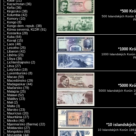
|_ Katar
(21)
|_ Kazachstan
(36)
|_ Keňa
(36)
*500 Kr
|_ Kirgizsko
(38)
|_ Kolumbia
(42)
500 Islandských Korún 
|_ Komory
(10)
P
|_ Kongo
(8)
|_ Kongo dem. repub.
(38)
|_ Kórea severná, KĽDR
(91)
|_ Kostarika
(28)
|_ Kuba
(64)
|_ Kuvajt
(15)
|_ Laos
(48)
|_ Lesotho
(25)
*1000 Kr
|_ Libanon
(42)
1000 Islandských Korún
|_ Libéria
(23)
P
|_ Líbya
(38)
|_ Lichtenštajnsko
(2)
|_ Litva
(27)
|_ Lotyšsko
(19)
|_ Luxembursko
(8)
|_ Macao
(50)
|_ Macedónsko
(29)
|_ Madagaskar
(44)
*5000 Kr
|_ Maďarsko
(79)
5000 Islandských Korún 1
|_ Malajzia
(25)
P
|_ Malawi
(52)
|_ Maldivy
(23)
|_ Mali
(2)
|_ Malta
(3)
|_ Maroko
(23)
|_ Maurícius
(20)
|_ Mauritánia
(27)
|_ Mexiko
(40)
|_ Mjanmarsko (Barma)
(22)
*10 islandských
|_ Moldavsko
(27)
10 Islandských Korún 196
|_ Mongolsko
(60)
P
|_ Mozambik
(44)