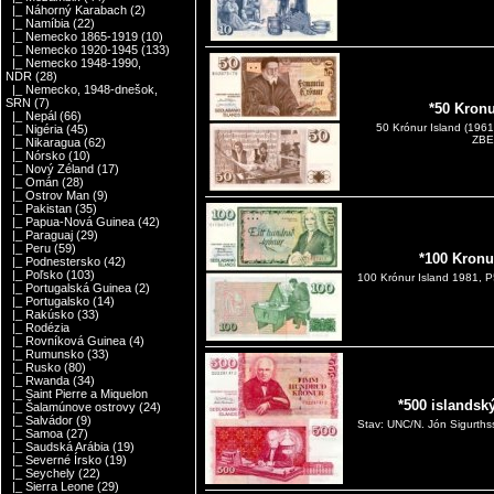
|_ Náhorný Karabach
(2)
|_ Namíbia
(22)
|_ Nemecko 1865-1919
(10)
|_ Nemecko 1920-1945
(133)
|_ Nemecko 1948-1990,
NDR
(28)
|_ Nemecko, 1948-dnešok,
SRN
(7)
*50 Kronu
|_ Nepál
(66)
50 Krónur Island (196
|_ Nigéria
(45)
ZBE
|_ Nikaragua
(62)
|_ Nórsko
(10)
|_ Nový Zéland
(17)
|_ Omán
(28)
|_ Ostrov Man
(9)
|_ Pakistan
(35)
|_ Papua-Nová Guinea
(42)
|_ Paraguaj
(29)
|_ Peru
(59)
*100 Kronu
|_ Podnestersko
(42)
|_ Poľsko
(103)
100 Krónur Island 1981,
|_ Portugalská Guinea
(2)
|_ Portugalsko
(14)
|_ Rakúsko
(33)
|_ Rodézia
|_ Rovníková Guinea
(4)
|_ Rumunsko
(33)
|_ Rusko
(80)
|_ Rwanda
(34)
|_ Saint Pierre a Miquelon
*500 islandsk
|_ Šalamúnove ostrovy
(24)
|_ Salvádor
(9)
Stav: UNC/N. Jón Sigurthss
|_ Samoa
(27)
|_ Saudská Arábia
(19)
|_ Severné Írsko
(19)
|_ Seychely
(22)
|_ Sierra Leone
(29)