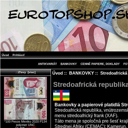
Úvod
Prihlásiť
ANTIKVARIÁT
BANKOVKY
CENNÉ PAPIERE, DOKLADY
FO
Úvod
::
BANKOVKY
:: Stredoafrická
.::Zľavy [viac]
Stredoafrická republik
Bankovky a papierové platidlá Str
Stredoafrická republika, vnútrozemská
menu stredoafrický frank (XAF).
Táto mena je spoločná pre šesť kraj
*100 Pesos Mexiko 2020 P134
polymer UNC
Strednej Afriky (CEMAC): Kamerun