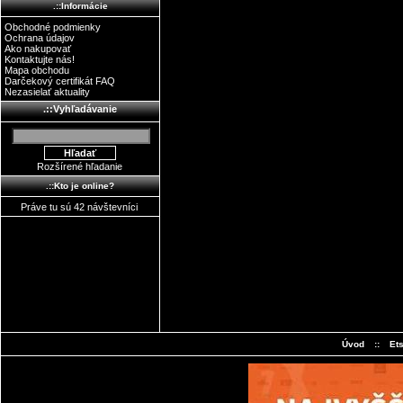
.::Informácie
Obchodné podmienky
Ochrana údajov
Ako nakupovať
Kontaktujte nás!
Mapa obchodu
Darčekový certifikát FAQ
Nezasielať aktuality
.::Vyhľadávanie
Rozšírené hľadanie
.::Kto je online?
Práve tu sú 42 návštevníci
Úvod
::
Et