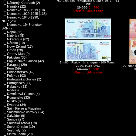
*50 Escudos Portugalská Guinea 1971, P44
|_ Náhorný Karabach
(2)
UNC
|_ Namíbia
(22)
29.99€
24.49€
|_ Nemecko 1865-1919
(10)
Ušetríte: 18% z ceny
|_ Nemecko 1920-1945
(133)
|_ Nemecko 1948-1990,
NDR
(28)
|_ Nemecko, 1948-dnešok,
SRN
(7)
|_ Nepál
(66)
|_ Nigéria
(45)
|_ Nikaragua
(62)
|_ Nórsko
(10)
|_ Nový Zéland
(17)
|_ Omán
(28)
|_ Ostrov Man
(9)
|_ Pakistan
(35)
|_ Papua-Nová Guinea
(42)
1 milión Rialov Irán cheque - 100 Toman
|_ Paraguaj
(29)
2020, P165 UNC
*20 Yuano
|_ Peru
(59)
18.99€
15.99€
R
|_ Podnestersko
(42)
Ušetríte: 16% z ceny
|_ Poľsko
(103)
|_ Portugalská Guinea
(2)
|_ Portugalsko
(14)
|_ Rakúsko
(33)
|_ Rodézia
|_ Rovníková Guinea
(4)
|_ Rumunsko
(33)
|_ Rusko
(80)
|_ Rwanda
(34)
|_ Saint Pierre a Miquelon
|_ Šalamúnove ostrovy
(24)
|_ Salvádor
(9)
|_ Samoa
(27)
|_ Saudská Arábia
(19)
|_ Severné Írsko
(19)
|_ Seychely
(22)
|_ Sierra Leone
(29)