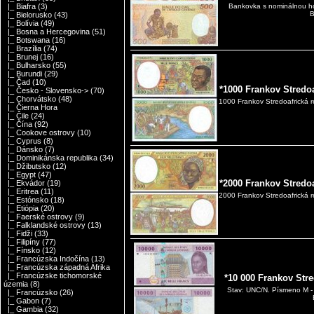
|_ Biafra
(3)
Bankovka s nominálnou h
B
|_ Bielorusko
(43)
|_ Bolívia
(49)
|_ Bosna a Hercegovina
(51)
|_ Botswana
(16)
|_ Brazília
(74)
|_ Brunej
(16)
|_ Bulharsko
(55)
|_ Burundi
(29)
|_ Čad
(10)
*1000 Frankov Stredo
|_ Česko - Slovensko->
(70)
|_ Chorvátsko
(48)
1000 Frankov Stredoafrická 
|_ Čierna Hora
|_ Čile
(24)
|_ Čína
(92)
|_ Cookove ostrovy
(10)
|_ Cyprus
(8)
|_ Dánsko
(7)
|_ Dominikánska republika
(34)
|_ Džibutsko
(12)
|_ Egypt
(47)
*2000 Frankov Stredo
|_ Ekvádor
(19)
|_ Eritrea
(11)
2000 Frankov Stredoafrická r
|_ Estónsko
(18)
|_ Etiópia
(20)
|_ Faerské ostrovy
(9)
|_ Falklandské ostrovy
(13)
|_ Fidži
(33)
|_ Filipíny
(77)
|_ Fínsko
(12)
|_ Francúzska Indočína
(13)
|_ Francúzska západná Afrika
|_ Francúzske tichomorské
*10 000 Frankov Str
územia
(8)
Stav: UNC/N. Písmeno M - C
|_ Francúzsko
(26)
|_ Gabon
(7)
|_ Gambia
(32)