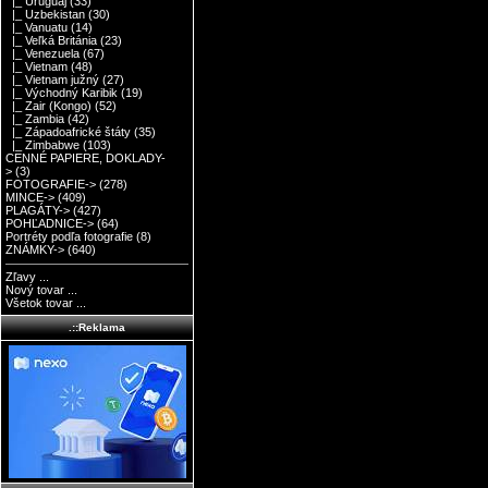
|_ Uruguaj
(33)
|_ Uzbekistan
(30)
|_ Vanuatu
(14)
|_ Veľká Británia
(23)
|_ Venezuela
(67)
|_ Vietnam
(48)
|_ Vietnam južný
(27)
|_ Východný Karibik
(19)
|_ Zair (Kongo)
(52)
|_ Zambia
(42)
|_ Západoafrické štáty
(35)
|_ Zimbabwe
(103)
CENNÉ PAPIERE, DOKLADY-
>
(3)
FOTOGRAFIE->
(278)
MINCE->
(409)
PLAGÁTY->
(427)
POHĽADNICE->
(64)
Portréty podľa fotografie
(8)
ZNÁMKY->
(640)
Zľavy ...
Nový tovar ...
Všetok tovar ...
.::Reklama