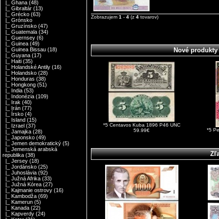
|_ Ghana
(48)
|_ Gibraltár
(13)
|_ Grécko
(63)
Zobrazujem
1
-
4
(z
4
tovarov)
|_ Grónsko
|_ Gruzínsko
(47)
|_ Guatemala
(34)
|_ Guernsey
(6)
|_ Guinea
(49)
Nové produkty
|_ Guinea Bissau
(18)
|_ Guyana
(17)
|_ Haiti
(35)
|_ Holandské Antily
(16)
|_ Holandsko
(28)
|_ Honduras
(38)
|_ Hongkong
(51)
|_ India
(53)
|_ Indonézia
(109)
|_ Irak
(40)
|_ Irán
(77)
|_ Írsko
(4)
|_ Island
(15)
*5 Centavos Kuba 1896 P46 UNC
|_ Izrael
(37)
*5 P
59.99€
|_ Jamajka
(28)
|_ Japonsko
(49)
|_ Jemen demokratický
(5)
|_ Jemenská arabská
Zľ
republika
(38)
|_ Jersey
(18)
|_ Jordánsko
(25)
|_ Juhoslávia
(92)
|_ Južná Afrika
(33)
|_ Južná Kórea
(27)
|_ Kajmanie ostrovy
(16)
|_ Kambodža
(69)
|_ Kamerun
(5)
|_ Kanada
(22)
|_ Kapverdy
(24)