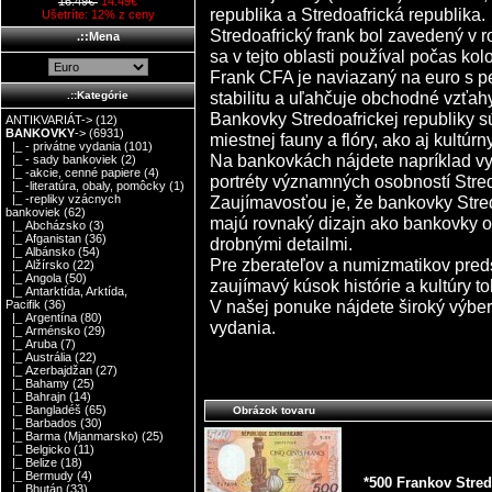
16.49€
14.49€
republika a Stredoafrická republika.
Ušetríte: 12% z ceny
Stredoafrický frank bol zavedený v 
.::Mena
sa v tejto oblasti používal počas kolo
Frank CFA je naviazaný na euro s
stabilitu a uľahčuje obchodné vzťah
.::Kategórie
Bankovky Stredoafrickej republiky s
ANTIKVARIÁT->
(12)
BANKOVKY
->
(6931)
miestnej fauny a flóry, ako aj kultúr
|_ - privátne vydania
(101)
Na bankovkách nájdete napríklad vyo
|_ - sady bankoviek
(2)
|_ -akcie, cenné papiere
(4)
portréty významných osobností Stred
|_ -literatúra, obaly, pomôcky
(1)
Zaujímavosťou je, že bankovky Stred
|_ -repliky vzácnych
bankoviek
(62)
majú rovnaký dizajn ako bankovky os
|_ Abcházsko
(3)
|_ Afganistan
(36)
drobnými detailmi.
|_ Albánsko
(54)
Pre zberateľov a numizmatikov preds
|_ Alžírsko
(22)
|_ Angola
(50)
zaujímavý kúsok histórie a kultúry to
|_ Antarktída, Arktída,
V našej ponuke nájdete široký výbe
Pacifik
(36)
|_ Argentína
(80)
vydania.
|_ Arménsko
(29)
|_ Aruba
(7)
|_ Austrália
(22)
|_ Azerbajdžan
(27)
|_ Bahamy
(25)
|_ Bahrajn
(14)
|_ Bangladéš
(65)
Obrázok tovaru
|_ Barbados
(30)
|_ Barma (Mjanmarsko)
(25)
|_ Belgicko
(11)
|_ Belize
(18)
|_ Bermudy
(4)
*500 Frankov Stred
|_ Bhután
(33)