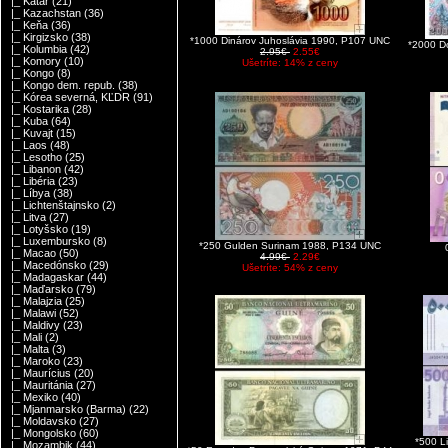
|_ Katar
(21)
|_ Kazachstan
(36)
|_ Keňa
(36)
|_ Kirgizsko
(38)
*1000 Dinárov Juhoslávia 1990, P107 UNC
*2000 D
|_ Kolumbia
(42)
2.95€
2.55€
|_ Komory
(10)
Ušetríte: 14% z ceny
|_ Kongo
(8)
|_ Kongo dem. repub.
(38)
|_ Kórea severná, KĽDR
(91)
|_ Kostarika
(28)
|_ Kuba
(64)
|_ Kuvajt
(15)
|_ Laos
(48)
|_ Lesotho
(25)
|_ Libanon
(42)
|_ Libéria
(23)
|_ Líbya
(38)
|_ Lichtenštajnsko
(2)
|_ Litva
(27)
|_ Lotyšsko
(19)
|_ Luxembursko
(8)
*250 Gulden Surinam 1988, P134 UNC
|_ Macao
(50)
4.99€
2.29€
|_ Macedónsko
(29)
Ušetríte: 54% z ceny
|_ Madagaskar
(44)
|_ Maďarsko
(79)
|_ Malajzia
(25)
|_ Malawi
(52)
|_ Maldivy
(23)
|_ Mali
(2)
|_ Malta
(3)
|_ Maroko
(23)
|_ Maurícius
(20)
|_ Mauritánia
(27)
|_ Mexiko
(40)
|_ Mjanmarsko (Barma)
(22)
|_ Moldavsko
(27)
|_ Mongolsko
(60)
*500 L
|_ Mozambik
(44)