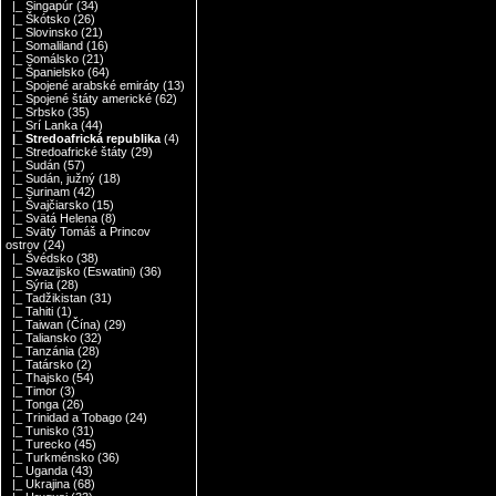
|_ Singapúr
(34)
|_ Škótsko
(26)
|_ Slovinsko
(21)
|_ Somaliland
(16)
|_ Somálsko
(21)
|_ Španielsko
(64)
|_ Spojené arabské emiráty
(13)
|_ Spojené štáty americké
(62)
|_ Srbsko
(35)
|_ Srí Lanka
(44)
|_ Stredoafrická republika
(4)
|_ Stredoafrické štáty
(29)
|_ Sudán
(57)
|_ Sudán, južný
(18)
|_ Surinam
(42)
|_ Švajčiarsko
(15)
|_ Svätá Helena
(8)
|_ Svätý Tomáš a Princov
ostrov
(24)
|_ Švédsko
(38)
|_ Swazijsko (Eswatini)
(36)
|_ Sýria
(28)
|_ Tadžikistan
(31)
|_ Tahiti
(1)
|_ Taiwan (Čína)
(29)
|_ Taliansko
(32)
|_ Tanzánia
(28)
|_ Tatársko
(2)
|_ Thajsko
(54)
|_ Timor
(3)
|_ Tonga
(26)
|_ Trinidad a Tobago
(24)
|_ Tunisko
(31)
|_ Turecko
(45)
|_ Turkménsko
(36)
|_ Uganda
(43)
|_ Ukrajina
(68)