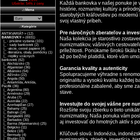
Každá bankovka v našej ponuke je via
Ušetríte: 54% z ceny
histórie, rozmanitej kultúry a prírod
.::Mena
starobylých kráľovstiev po modernú
svoj vlastný príbeh.
.::Kategórie
Pre náročných zberateľov a inves
ANTIKVARIÁT->
(12)
BANKOVKY
->
(6931)
Naša kolekcia je starostlivo zostav
|_ - privátne vydania
(101)
numizmatikov, vášnivých cestovateľo
|_ - sady bankoviek
(2)
|_ -akcie, cenné papiere
(4)
príležitosti. Ponúkame širokú škálu
|_ -literatúra, obaly, pomôcky
(1)
až po bežné platidlá, ktoré vám umož
|_ -repliky vzácnych
bankoviek
(62)
|_ Abcházsko
(3)
Garancia kvality a autenticity
|_ Afganistan
(36)
|_ Albánsko
(54)
Spolupracujeme výhradne s renomov
|_ Alžírsko
(22)
|_ Angola
(50)
originalitu a vysokú kvalitu každej 
|_ Antarktída, Arktída,
profesionálne zabalené, aby sme za
Pacifik
(36)
|_ Argentína
(80)
stave.
|_ Arménsko
(29)
|_ Aruba
(7)
|_ Austrália
(22)
Investujte do svojej vášne pre nu
|_ Azerbajdžan
(27)
|_ Bahamy
(25)
Rozšírte svoju zbierku o tieto uniká
|_ Bahrajn
(14)
numizmatiky. Naša ponuka vám poskyt
|_ Bangladéš
(65)
|_ Barbados
(30)
aj investovať do hmotných aktív s p
|_ Barma (Mjanmarsko)
(25)
|_ Belgicko
(11)
|_ Belize
(18)
Kľúčové slová: Indonézia, indonézsk
|_ Bermudy
(4)
numizmatika, zbierka, investícia, hist
|_ Bhután
(33)