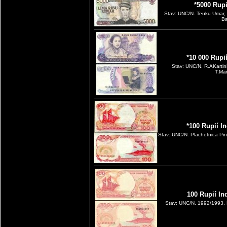
*5000 Rup
Stav: UNC/N. Teuku Umar, 
Ba
*10 000 Rupi
Stav: UNC/N. R.AKartin
T.Ma
*100 Rupií I
Stav: UNC/N. Plachetnica Pin
100 Rupií In
Stav: UNC/N. 1992/1993. P