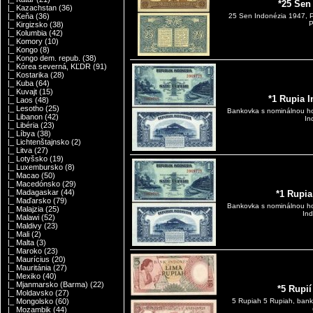
*25 Sen
|_ Kazachstan
(36)
|_ Keňa
(36)
25 Sen Indonézia 1947, P
P
|_ Kirgizsko
(38)
|_ Kolumbia
(42)
|_ Komory
(10)
|_ Kongo
(8)
|_ Kongo dem. repub.
(38)
|_ Kórea severná, KĽDR
(91)
|_ Kostarika
(28)
|_ Kuba
(64)
|_ Kuvajt
(15)
*1 Rupia 
|_ Laos
(48)
|_ Lesotho
(25)
Bankovka s nominálnou ho
|_ Libanon
(42)
In
|_ Libéria
(23)
|_ Líbya
(38)
|_ Lichtenštajnsko
(2)
|_ Litva
(27)
|_ Lotyšsko
(19)
|_ Luxembursko
(8)
|_ Macao
(50)
|_ Macedónsko
(29)
|_ Madagaskar
(44)
*1 Rupia
|_ Maďarsko
(79)
Bankovka s nominálnou ho
|_ Malajzia
(25)
Ind
|_ Malawi
(52)
|_ Maldivy
(23)
|_ Mali
(2)
|_ Malta
(3)
|_ Maroko
(23)
|_ Maurícius
(20)
|_ Mauritánia
(27)
|_ Mexiko
(40)
|_ Mjanmarsko (Barma)
(22)
*5 Rupi
|_ Moldavsko
(27)
|_ Mongolsko
(60)
5 Rupiah 5 Rupiah, bank
|_ Mozambik
(44)