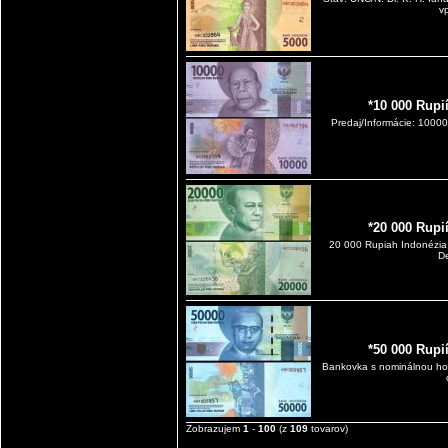
v
*10 000 Rupi
Predaj/Informácie: 1000
*20 000 Rupi
20 000 Rupiah Indonézia 
D
*50 000 Rupi
Bankovka s nominálnou hod
Zobrazujem
1
-
100
(z
109
tovarov)