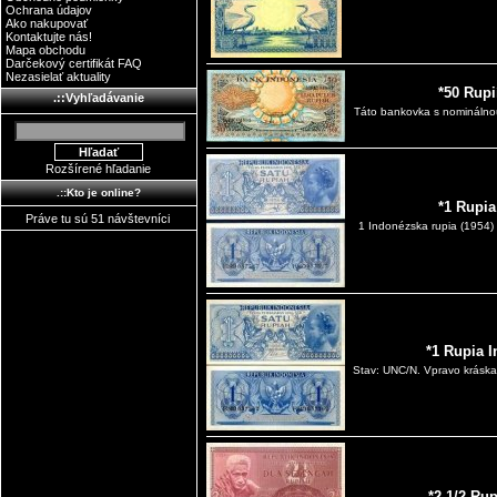
Ochrana údajov
Ako nakupovať
Kontaktujte nás!
Mapa obchodu
Darčekový certifikát FAQ
Nezasielať aktuality
*50 Rupi
.::Vyhľadávanie
Táto bankovka s nominálnou
Rozšírené hľadanie
.::Kto je online?
*1 Rupia
Práve tu sú 51 návštevníci
1 Indonézska rupia (1954) 
*1 Rupia 
Stav: UNC/N. Vpravo kráska
*2 1/2 Ru