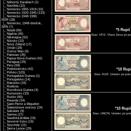
|_ Náhorný Karabach
(2)
|_ Namíbia
(22)
|_ Nemecko 1865-1919
(10)
|_ Nemecko 1920-1945
(133)
|_ Nemecko 1948-1990,
NDR
(28)
|_ Nemecko, 1948-dnešok,
SRN
(7)
*5 Rupií
|_ Nepál
(66)
|_ Nigéria
(45)
Stav: VF/2. Vľavo žena pri pr
|_ Nikaragua
(62)
|_ Nórsko
(10)
|_ Nový Zéland
(17)
|_ Omán
(28)
|_ Ostrov Man
(9)
|_ Pakistan
(35)
|_ Papua-Nová Guinea
(42)
|_ Paraguaj
(29)
|_ Peru
(59)
|_ Podnestersko
(42)
*10 Rup
|_ Poľsko
(103)
Stav: AU/0. Umelec pri prá
|_ Portugalská Guinea
(2)
|_ Portugalsko
(14)
|_ Rakúsko
(33)
|_ Rodézia
|_ Rovníková Guinea
(4)
|_ Rumunsko
(33)
|_ Rusko
(80)
|_ Rwanda
(34)
|_ Saint Pierre a Miquelon
|_ Šalamúnove ostrovy
(24)
*10 Rupi
|_ Salvádor
(9)
Stav: UNC/N. Umelec pri prá
|_ Samoa
(27)
|_ Saudská Arábia
(19)
|_ Severné Írsko
(19)
|_ Seychely
(22)
|_ Sierra Leone
(29)