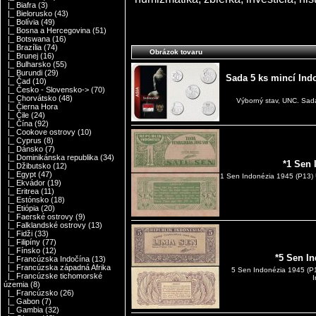
|_ Biafra
(3)
|_ Bielorusko
(43)
|_ Bolívia
(49)
|_ Bosna a Hercegovina
(51)
|_ Botswana
(16)
|_ Brazília
(74)
Obrázok tovaru
|_ Brunej
(16)
|_ Bulharsko
(55)
|_ Burundi
(29)
Sada 5 ks mincí Indo
|_ Čad
(10)
|_ Česko - Slovensko->
(70)
|_ Chorvátsko
(48)
Výborný stav, UNC. Sada
|_ Čierna Hora
|_ Čile
(24)
|_ Čína
(92)
|_ Cookove ostrovy
(10)
|_ Cyprus
(8)
|_ Dánsko
(7)
|_ Dominikánska republika
(34)
*1 Sen 
|_ Džibutsko
(12)
|_ Egypt
(47)
1 Sen Indonézia 1945 (P13) U
|_ Ekvádor
(19)
|_ Eritrea
(11)
|_ Estónsko
(18)
|_ Etiópia
(20)
|_ Faerské ostrovy
(9)
|_ Falklandské ostrovy
(13)
|_ Fidži
(33)
|_ Filipíny
(77)
|_ Fínsko
(12)
*5 Sen I
|_ Francúzska Indočína
(13)
|_ Francúzska západná Afrika
5 Sen Indonézia 1945 (
|_ Francúzske tichomorské
I
územia
(8)
|_ Francúzsko
(26)
|_ Gabon
(7)
|_ Gambia
(32)