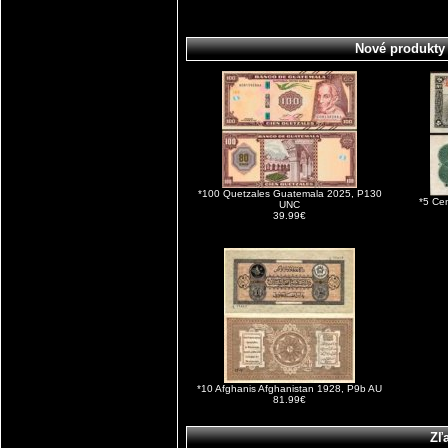
Nové produkty
*100 Quetzales Guatemala 2025, P130
*5 Ce
UNC
39.99€
*10 Afghanis Afghanistan 1928, P9b AU
81.99€
Zľ