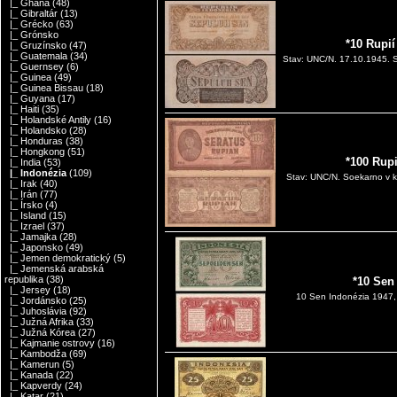
|_ Ghana
(48)
|_ Gibraltár
(13)
|_ Grécko
(63)
|_ Grónsko
*10 Rupi
|_ Gruzínsko
(47)
|_ Guatemala
(34)
Stav: UNC/N. 17.10.1945. S
|_ Guernsey
(6)
|_ Guinea
(49)
|_ Guinea Bissau
(18)
|_ Guyana
(17)
|_ Haiti
(35)
|_ Holandské Antily
(16)
|_ Holandsko
(28)
|_ Honduras
(38)
|_ Hongkong
(51)
*100 Rup
|_ India
(53)
|_ Indonézia
(109)
Stav: UNC/N. Soekarno v k
|_ Irak
(40)
|_ Irán
(77)
|_ Írsko
(4)
|_ Island
(15)
|_ Izrael
(37)
|_ Jamajka
(28)
|_ Japonsko
(49)
|_ Jemen demokratický
(5)
|_ Jemenská arabská
republika
(38)
*10 Sen
|_ Jersey
(18)
10 Sen Indonézia 1947, 
|_ Jordánsko
(25)
|_ Juhoslávia
(92)
|_ Južná Afrika
(33)
|_ Južná Kórea
(27)
|_ Kajmanie ostrovy
(16)
|_ Kambodža
(69)
|_ Kamerun
(5)
|_ Kanada
(22)
|_ Kapverdy
(24)
|_ Katar
(21)