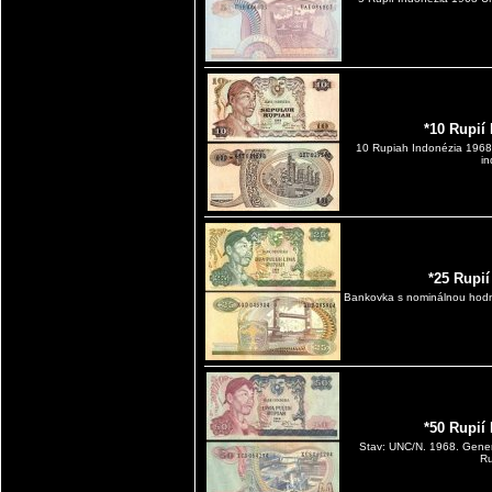
*10 Rupií
10 Rupiah Indonézia 1968
in
*25 Rupi
Bankovka s nominálnou hodn
*50 Rupií
Stav: UNC/N. 1968. Gener
Ru