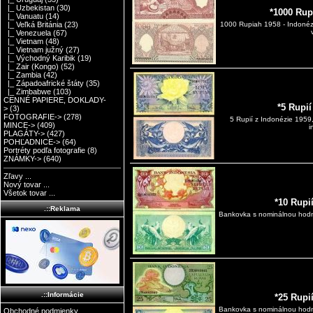
|_ Uzbekistan
(30)
*1000 Rup
|_ Vanuatu
(14)
|_ Veľká Británia
(23)
1000 Rupiah 1958 - Indonéz
|_ Venezuela
(67)
|_ Vietnam
(48)
|_ Vietnam južný
(27)
|_ Východný Karibik
(19)
|_ Zair (Kongo)
(52)
|_ Zambia
(42)
|_ Západoafrické štáty
(35)
|_ Zimbabwe
(103)
CENNÉ PAPIERE, DOKLADY-
*5 Rupi
>
(3)
FOTOGRAFIE->
(278)
5 Rupií z Indonézie 1959
MINCE->
(409)
i
PLAGÁTY->
(427)
POHĽADNICE->
(64)
Portréty podľa fotografie
(8)
ZNÁMKY->
(640)
Zľavy ...
Nový tovar ...
Všetok tovar ...
*10 Rupi
.::Reklama
Bankovka s nominálnou hodn
.::Informácie
*25 Rupi
Bankovka s nominálnou hodn
Obchodné podmienky