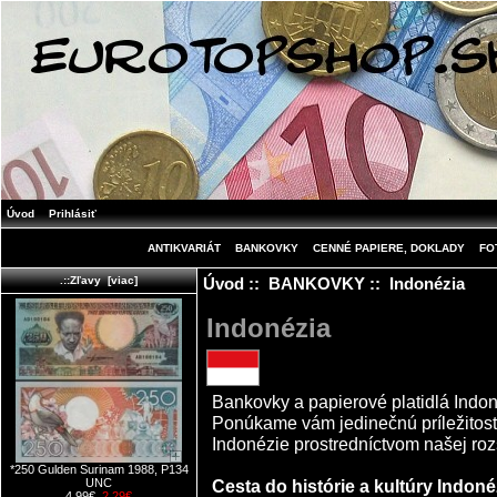
Úvod
Prihlásiť
ANTIKVARIÁT
BANKOVKY
CENNÉ PAPIERE, DOKLADY
FO
Úvod
::
BANKOVKY
:: Indonézia
.::Zľavy [viac]
Indonézia
Bankovky a papierové platidlá Indo
Ponúkame vám jedinečnú príležitosť
Indonézie prostredníctvom našej rozs
*250 Gulden Surinam 1988, P134
Cesta do histórie a kultúry Indoné
UNC
4.99€
2.29€