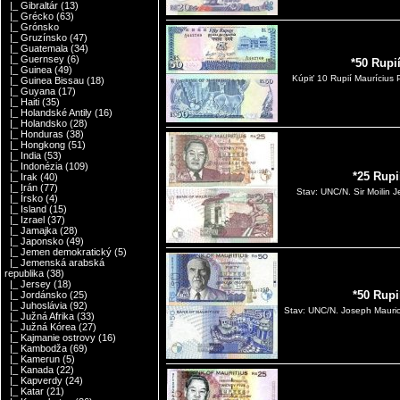
|_ Gibraltár
(13)
|_ Grécko
(63)
|_ Grónsko
|_ Gruzínsko
(47)
|_ Guatemala
(34)
|_ Guernsey
(6)
*50 Rupi
|_ Guinea
(49)
Kúpiť 10 Rupií Maurícius
|_ Guinea Bissau
(18)
|_ Guyana
(17)
|_ Haiti
(35)
|_ Holandské Antily
(16)
|_ Holandsko
(28)
|_ Honduras
(38)
|_ Hongkong
(51)
|_ India
(53)
|_ Indonézia
(109)
*25 Rupi
|_ Irak
(40)
|_ Irán
(77)
Stav: UNC/N. Sir Moilin 
|_ Írsko
(4)
|_ Island
(15)
|_ Izrael
(37)
|_ Jamajka
(28)
|_ Japonsko
(49)
|_ Jemen demokratický
(5)
|_ Jemenská arabská
republika
(38)
|_ Jersey
(18)
*50 Rupi
|_ Jordánsko
(25)
|_ Juhoslávia
(92)
Stav: UNC/N. Joseph Maurice
|_ Južná Afrika
(33)
|_ Južná Kórea
(27)
|_ Kajmanie ostrovy
(16)
|_ Kambodža
(69)
|_ Kamerun
(5)
|_ Kanada
(22)
|_ Kapverdy
(24)
|_ Katar
(21)