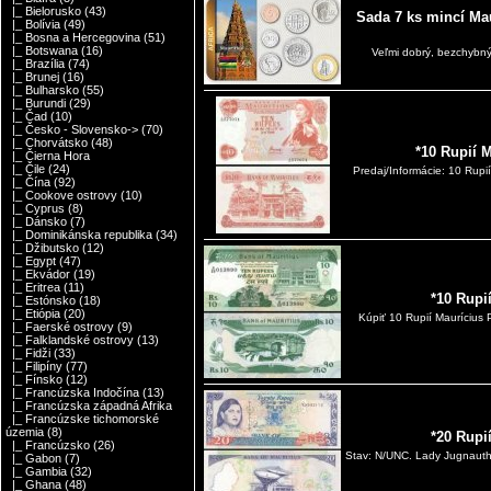
|_ Bielorusko
(43)
Sada 7 ks mincí Mau
|_ Bolívia
(49)
|_ Bosna a Hercegovina
(51)
|_ Botswana
(16)
Veľmi dobrý, bezchybný
|_ Brazília
(74)
|_ Brunej
(16)
|_ Bulharsko
(55)
|_ Burundi
(29)
|_ Čad
(10)
|_ Česko - Slovensko->
(70)
|_ Chorvátsko
(48)
*10 Rupií 
|_ Čierna Hora
|_ Čile
(24)
Predaj/Informácie: 10 Rupi
|_ Čína
(92)
|_ Cookove ostrovy
(10)
|_ Cyprus
(8)
|_ Dánsko
(7)
|_ Dominikánska republika
(34)
|_ Džibutsko
(12)
|_ Egypt
(47)
|_ Ekvádor
(19)
|_ Eritrea
(11)
*10 Rupi
|_ Estónsko
(18)
|_ Etiópia
(20)
Kúpiť 10 Rupií Maurícius
|_ Faerské ostrovy
(9)
|_ Falklandské ostrovy
(13)
|_ Fidži
(33)
|_ Filipíny
(77)
|_ Fínsko
(12)
|_ Francúzska Indočína
(13)
|_ Francúzska západná Afrika
|_ Francúzske tichomorské
územia
(8)
*20 Rupi
|_ Francúzsko
(26)
Stav: N/UNC. Lady Jugnauth v
|_ Gabon
(7)
|_ Gambia
(32)
|_ Ghana
(48)