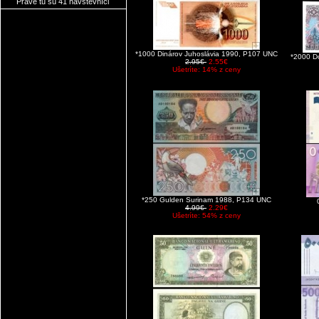
Práve tu sú 41 návštevníci
*1000 Dinárov Juhoslávia 1990, P107 UNC
*2000 D
2.95€
2.55€
Ušetríte: 14% z ceny
*250 Gulden Surinam 1988, P134 UNC
4.99€
2.29€
Ušetríte: 54% z ceny