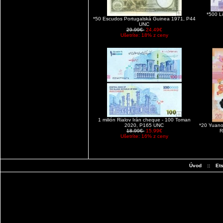
*500 L
*50 Escudos Portugalská Guinea 1971, P44
UNC
29.99€
24.49€
Ušetríte: 18% z ceny
1 milión Rialov Irán cheque - 100 Toman
2020, P165 UNC
*20 Yuano
18.99€
15.99€
R
Ušetríte: 16% z ceny
Úvod
::
Et