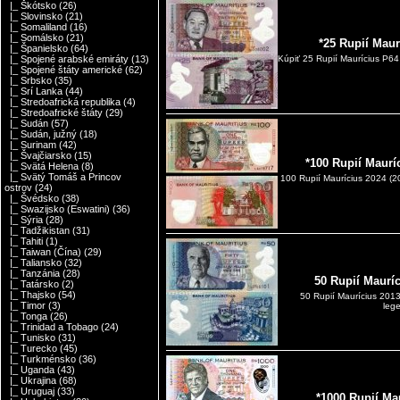
|_ Škótsko
(26)
|_ Slovinsko
(21)
|_ Somaliland
(16)
|_ Somálsko
(21)
*25 Rupií Mau
|_ Španielsko
(64)
|_ Spojené arabské emiráty
(13)
Kúpiť 25 Rupií Maurícius P6
|_ Spojené štáty americké
(62)
|_ Srbsko
(35)
|_ Srí Lanka
(44)
|_ Stredoafrická republika
(4)
|_ Stredoafrické štáty
(29)
|_ Sudán
(57)
|_ Sudán, južný
(18)
|_ Surinam
(42)
|_ Švajčiarsko
(15)
*100 Rupií Maurí
|_ Svätá Helena
(8)
|_ Svätý Tomáš a Princov
100 Rupií Maurícius 2024 
ostrov
(24)
|_ Švédsko
(38)
|_ Swazijsko (Eswatini)
(36)
|_ Sýria
(28)
|_ Tadžikistan
(31)
|_ Tahiti
(1)
|_ Taiwan (Čína)
(29)
|_ Taliansko
(32)
|_ Tanzánia
(28)
50 Rupií Maurí
|_ Tatársko
(2)
|_ Thajsko
(54)
50 Rupií Maurícius 201
|_ Timor
(3)
leg
|_ Tonga
(26)
|_ Trinidad a Tobago
(24)
|_ Tunisko
(31)
|_ Turecko
(45)
|_ Turkménsko
(36)
|_ Uganda
(43)
|_ Ukrajina
(68)
|_ Uruguaj
(33)
*1000 Rupií Ma