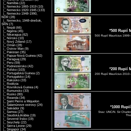
|_ Namíbia
(22)
|_ Nemecko 1865-1919
(10)
|_ Nemecko 1920-1945
(133)
|_ Nemecko 1948-1990,
NDR
(28)
|_ Nemecko, 1948-dnešok,
SRN
(7)
|_ Nepál
(66)
*500 Rupií 
|_ Nigéria
(45)
|_ Nikaragua
(62)
500 Rupií Maurícius 1999–
|_ Nórsko
(10)
|_ Nový Zéland
(17)
|_ Omán
(28)
|_ Ostrov Man
(9)
|_ Pakistan
(35)
|_ Papua-Nová Guinea
(42)
|_ Paraguaj
(29)
|_ Peru
(59)
|_ Podnestersko
(42)
*200 Rupií 
|_ Poľsko
(103)
|_ Portugalská Guinea
(2)
200 Rupií Maurícius 2010–
|_ Portugalsko
(14)
|_ Rakúsko
(33)
|_ Rodézia
|_ Rovníková Guinea
(4)
|_ Rumunsko
(33)
|_ Rusko
(80)
|_ Rwanda
(34)
|_ Saint Pierre a Miquelon
|_ Šalamúnove ostrovy
(24)
*1000 Rupi
|_ Salvádor
(9)
|_ Samoa
(27)
Stav: UNC/N. Sir Charle
|_ Saudská Arábia
(19)
Tho
|_ Severné Írsko
(19)
|_ Seychely
(22)
|_ Sierra Leone
(29)
|_ Singapúr
(34)