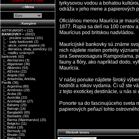
Ušetríte: 12% z ceny
tyrkysovou vodou a bohatou kultúrou
.::Mena
odráža v jeho mene a papierových pl
Oficiálnou menou Maurícia je mauríc
.::Kategórie
1877. Rupia sa delí na 100 centov a 
ANTIKVARIÁT->
(12)
Maurícius pod britskou nadvládou.
BANKOVKY
->
(6932)
|_ - privátne vydania
(101)
|_ - sady bankoviek
(2)
Maurícijské bankovky sú známe svoji
|_ -akcie, cenné papiere
(4)
nich nájdete nielen portréty významn
|_ -literatúra, obaly, pomôcky
(1)
|_ -repliky vzácnych
sira Seewoosagura Ramgoolama, prvé
bankoviek
(62)
|_ Abcházsko
(3)
fauny a flóry, ako napríklad dodo, v
|_ Afganistan
(36)
Maurícia.
|_ Albánsko
(54)
|_ Alžírsko
(22)
|_ Angola
(50)
V našej ponuke nájdete široký výbe
|_ Antarktída, Arktída,
Pacifik
(36)
hodnôt a rokov vydania. Či už ste vá
|_ Argentína
(80)
|_ Arménsko
(29)
z tejto exotickej destinácie, u nás si 
|_ Aruba
(8)
|_ Austrália
(22)
|_ Azerbajdžan
(27)
Ponorte sa do fascinujúceho sveta m
|_ Bahamy
(25)
papierových peňazí tohto ostrovného
|_ Bahrajn
(14)
|_ Bangladéš
(65)
|_ Barbados
(30)
|_ Barma (Mjanmarsko)
(25)
|_ Belgicko
(11)
|_ Belize
(18)
|_ Bermudy
(4)
Obrázok tovaru
|_ Bhután
(33)
|_ Biafra
(3)