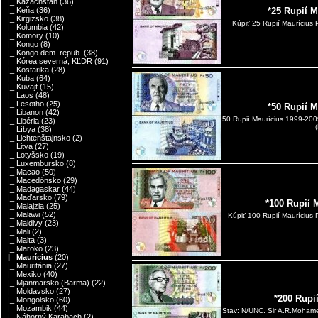
|_ Kazachstan
(36)
|_ Keňa
(36)
*25 Rupií 
|_ Kirgizsko
(38)
Kúpiť 25 Rupií Maurícius
|_ Kolumbia
(42)
|_ Komory
(10)
|_ Kongo
(8)
|_ Kongo dem. repub.
(38)
|_ Kórea severná, KĽDR
(91)
|_ Kostarika
(28)
|_ Kuba
(64)
|_ Kuvajt
(15)
|_ Laos
(48)
|_ Lesotho
(25)
*50 Rupií 
|_ Libanon
(42)
50 Rupií Maurícius 1999-20
|_ Libéria
(23)
|_ Líbya
(38)
|_ Lichtenštajnsko
(2)
|_ Litva
(27)
|_ Lotyšsko
(19)
|_ Luxembursko
(8)
|_ Macao
(50)
|_ Macedónsko
(29)
|_ Madagaskar
(44)
|_ Maďarsko
(79)
*100 Rupií 
|_ Malajzia
(25)
|_ Malawi
(52)
Kúpiť 100 Rupií Maurícius
|_ Maldivy
(23)
|_ Mali
(2)
|_ Malta
(3)
|_ Maroko
(23)
|_ Maurícius
(20)
|_ Mauritánia
(27)
|_ Mexiko
(40)
|_ Mjanmarsko (Barma)
(22)
|_ Moldavsko
(27)
*200 Rupi
|_ Mongolsko
(60)
|_ Mozambik
(44)
Stav: N/UNC. Sir A.R.Mohamed
|_ Náhorný Karabach
(2)