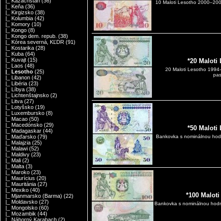
|_ Kazachstan
(36)
10 Maloti Lesotho 2000–20
|_ Keňa
(36)
|_ Kirgizsko
(38)
|_ Kolumbia
(42)
|_ Komory
(10)
|_ Kongo
(8)
|_ Kongo dem. repub.
(38)
|_ Kórea severná, KĽDR
(91)
|_ Kostarika
(28)
|_ Kuba
(64)
|_ Kuvajt
(15)
*20 Maloti
|_ Laos
(48)
20 Maloti Lesotho 1994
|_ Lesotho
(25)
pas
|_ Libanon
(42)
|_ Libéria
(23)
|_ Líbya
(38)
|_ Lichtenštajnsko
(2)
|_ Litva
(27)
|_ Lotyšsko
(19)
|_ Luxembursko
(8)
|_ Macao
(50)
|_ Macedónsko
(29)
*50 Maloti
|_ Madagaskar
(44)
|_ Maďarsko
(79)
Bankovka s nominálnou hodn
|_ Malajzia
(25)
|_ Malawi
(52)
|_ Maldivy
(23)
|_ Mali
(2)
|_ Malta
(3)
|_ Maroko
(23)
|_ Maurícius
(20)
|_ Mauritánia
(27)
|_ Mexiko
(40)
*100 Malot
|_ Mjanmarsko (Barma)
(22)
|_ Moldavsko
(27)
Bankovka s nominálnou hodno
|_ Mongolsko
(60)
|_ Mozambik
(44)
|_ Náhorný Karabach
(2)