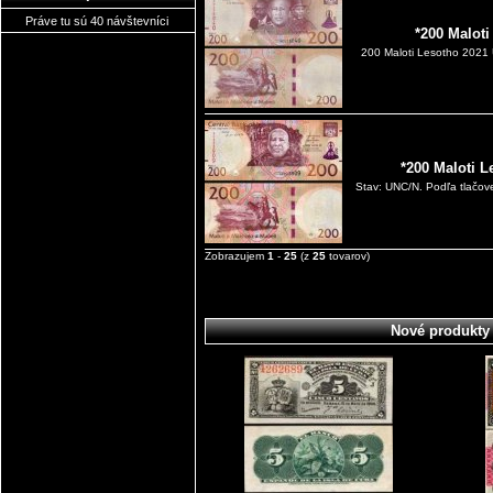
Práve tu sú 40 návštevníci
*200 Malot
200 Maloti Lesotho 2021 
*200 Maloti 
Stav: UNC/N. Podľa tlačove
Zobrazujem
1
-
25
(z
25
tovarov)
Nové produkty