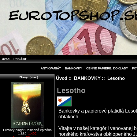
Úvod
Prihlásiť
ANTIKVARIÁT
BANKOVKY
CENNÉ PAPIERE, DOKLADY
FO
Úvod
::
BANKOVKY
:: Lesotho
.::Zľavy [viac]
Lesotho
Bankovky a papierové platidlá Lesoth
oblakoch
Vitajte v našej kategórii venovanej
Filmový plagát Posledná epizóda
horského kráľovstva obklopeného Ju
1.66€
1.49€