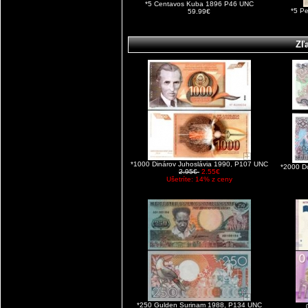
*5 Centavos Kuba 1896 P46 UNC
*5 P
59.99€
Zľ
*1000 Dinárov Juhoslávia 1990, P107 UNC
*2000 D
2.95€
2.55€
Ušetríte: 14% z ceny
*250 Gulden Surinam 1988, P134 UNC