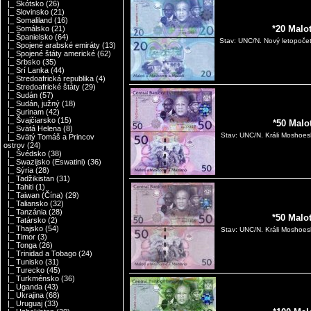
|_ Škótsko
(26)
|_ Slovinsko
(21)
|_ Somaliland
(16)
*20 Malo
|_ Somálsko
(21)
|_ Španielsko
(64)
Stav: UNC/N. Nový letopočet 
|_ Spojené arabské emiráty
(13)
|_ Spojené štáty americké
(62)
|_ Srbsko
(35)
|_ Srí Lanka
(44)
|_ Stredoafrická republika
(4)
|_ Stredoafrické štáty
(29)
|_ Sudán
(57)
|_ Sudán, južný
(18)
|_ Surinam
(42)
|_ Švajčiarsko
(15)
*50 Malo
|_ Svätá Helena
(8)
Stav: UNC/N. Králi Moshoesh
|_ Svätý Tomáš a Princov
ostrov
(24)
|_ Švédsko
(38)
|_ Swazijsko (Eswatini)
(36)
|_ Sýria
(28)
|_ Tadžikistan
(31)
|_ Tahiti
(1)
|_ Taiwan (Čína)
(29)
|_ Taliansko
(32)
|_ Tanzánia
(28)
*50 Malo
|_ Tatársko
(2)
|_ Thajsko
(54)
Stav: UNC/N. Králi Moshoesh
|_ Timor
(3)
|_ Tonga
(26)
|_ Trinidad a Tobago
(24)
|_ Tunisko
(31)
|_ Turecko
(45)
|_ Turkménsko
(36)
|_ Uganda
(43)
|_ Ukrajina
(68)
|_ Uruguaj
(33)