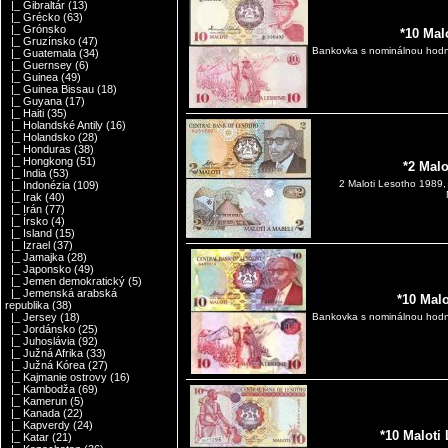
|_ Gibraltár
(13)
|_ Grécko
(63)
|_ Grónsko
*10 Mal
|_ Gruzínsko
(47)
Bankovka s nominálnou hodno
|_ Guatemala
(34)
|_ Guernsey
(6)
|_ Guinea
(49)
|_ Guinea Bissau
(18)
|_ Guyana
(17)
|_ Haiti
(35)
|_ Holandské Antily
(16)
|_ Holandsko
(28)
|_ Honduras
(38)
|_ Hongkong
(51)
*2 Mal
|_ India
(53)
2 Maloti Lesotho 1989
|_ Indonézia
(109)
|_ Irak
(40)
|_ Irán
(77)
|_ Írsko
(4)
|_ Island
(15)
|_ Izrael
(37)
|_ Jamajka
(28)
|_ Japonsko
(49)
|_ Jemen demokratický
(5)
|_ Jemenská arabská
*10 Mal
republika
(38)
|_ Jersey
(18)
Bankovka s nominálnou hodno
|_ Jordánsko
(25)
|_ Juhoslávia
(92)
|_ Južná Afrika
(33)
|_ Južná Kórea
(27)
|_ Kajmanie ostrovy
(16)
|_ Kambodža
(69)
|_ Kamerun
(5)
|_ Kanada
(22)
|_ Kapverdy
(24)
*10 Maloti
|_ Katar
(21)