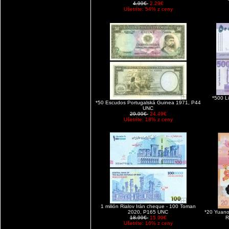
4.99€
2.29€
Ušetríte: 54% z ceny
*500 L
*50 Escudos Portugalská Guinea 1971, P44
UNC
29.99€
24.49€
Ušetríte: 18% z ceny
1 milión Rialov Irán cheque - 100 Toman
2020, P165 UNC
*20 Yuano
18.99€
15.99€
R
Ušetríte: 16% z ceny