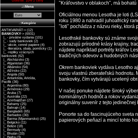
Ušetríte: 10% z ceny
"Kráľovstvo v oblakoch", má bohatú h
.::Mena
Oficiálnou menou Lesotha je loti (LSL
roku 1980 a nahradil juhoafrický ran
.::Kategórie
"loti" pochádza z názvu rieky, ktorá 
ANTIKVARIÁT->
(12)
BANKOVKY
->
(6931)
Lesothské bankovky sú známe svojimi
|_ - privátne vydania
(101)
|_ - sady bankoviek
(2)
zobrazujú prírodné krásy krajiny, tr
|_ -akcie, cenné papiere
(4)
|_ -literatúra, obaly, pomôcky
(1)
nájdete napríklad portréty kráľov Les
|_ -repliky vzácnych
tradičných odevov a hudobných nást
bankoviek
(62)
|_ Abcházsko
(3)
|_ Afganistan
(36)
Okrem bankoviek vydáva Lesotho aj 
|_ Albánsko
(54)
|_ Alžírsko
(22)
svoju vlastnú zberateľskú hodnotu.
|_ Angola
(50)
bankovky, čím vytvárajú ucelený obra
|_ Antarktída, Arktída,
Pacifik
(36)
|_ Argentína
(80)
|_ Arménsko
(29)
V našej ponuke nájdete široký výbe
|_ Aruba
(7)
nominálnych hodnôt a rokov vydania.
|_ Austrália
(22)
|_ Azerbajdžan
(27)
originálny suvenír z tejto jedinečnej k
|_ Bahamy
(25)
|_ Bahrajn
(14)
|_ Bangladéš
(65)
Ponorte sa do fascinujúceho sveta n
|_ Barbados
(30)
|_ Barma (Mjanmarsko)
(25)
papierových peňazí a mincí tohto ho
|_ Belgicko
(11)
|_ Belize
(18)
|_ Bermudy
(4)
|_ Bhután
(33)
|_ Biafra
(3)