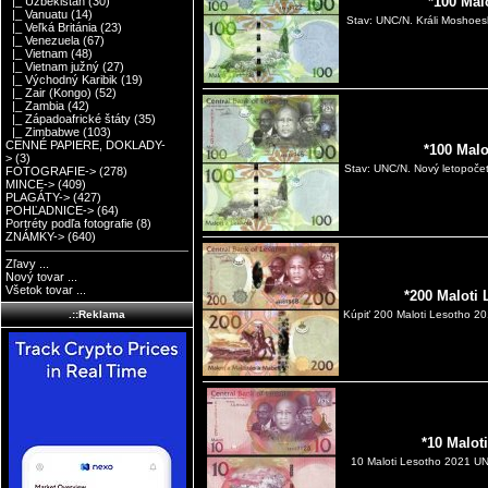
*100 Mal
|_ Uzbekistan
(30)
|_ Vanuatu
(14)
Stav: UNC/N. Králi Moshoesh
|_ Veľká Británia
(23)
|_ Venezuela
(67)
|_ Vietnam
(48)
|_ Vietnam južný
(27)
|_ Východný Karibik
(19)
|_ Zair (Kongo)
(52)
|_ Zambia
(42)
|_ Západoafrické štáty
(35)
|_ Zimbabwe
(103)
CENNÉ PAPIERE, DOKLADY-
*100 Malo
>
(3)
Stav: UNC/N. Nový letopočet 
FOTOGRAFIE->
(278)
MINCE->
(409)
PLAGÁTY->
(427)
POHĽADNICE->
(64)
Portréty podľa fotografie
(8)
ZNÁMKY->
(640)
Zľavy ...
Nový tovar ...
Všetok tovar ...
*200 Maloti
.::Reklama
Kúpiť 200 Maloti Lesotho 2
*10 Malot
10 Maloti Lesotho 2021 UNC