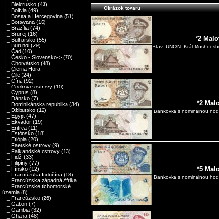
|_ Bielorusko
(43)
Obrázok tovaru
|_ Bolívia
(49)
|_ Bosna a Hercegovina
(51)
|_ Botswana
(16)
|_ Brazília
(74)
|_ Brunej
(16)
*2 Malo
|_ Bulharsko
(55)
|_ Burundi
(29)
Stav: UNC/N. Kráľ Moshoesho
|_ Čad
(10)
|_ Česko - Slovensko->
(70)
|_ Chorvátsko
(48)
|_ Čierna Hora
|_ Čile
(24)
|_ Čína
(92)
|_ Cookove ostrovy
(10)
|_ Cyprus
(8)
|_ Dánsko
(7)
*2 Mal
|_ Dominikánska republika
(34)
|_ Džibutsko
(12)
Bankovka s nominálnou hodn
|_ Egypt
(47)
|_ Ekvádor
(19)
|_ Eritrea
(11)
|_ Estónsko
(18)
|_ Etiópia
(20)
|_ Faerské ostrovy
(9)
|_ Falklandské ostrovy
(13)
|_ Fidži
(33)
|_ Filipíny
(77)
*5 Mal
|_ Fínsko
(12)
|_ Francúzska Indočína
(13)
Bankovka s nominálnou hodn
|_ Francúzska západná Afrika
|_ Francúzske tichomorské
územia
(8)
|_ Francúzsko
(26)
|_ Gabon
(7)
|_ Gambia
(32)
|_ Ghana
(48)