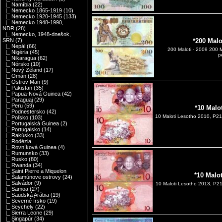
|_ Namíbia
(22)
|_ Nemecko 1865-1919
(10)
|_ Nemecko 1920-1945
(133)
|_ Nemecko 1948-1990,
NDR
(28)
|_ Nemecko, 1948-dnešok,
SRN
(7)
*200 Malo
|_ Nepál
(66)
200 Maloti - 2009 200 M
|_ Nigéria
(45)
p
|_ Nikaragua
(62)
|_ Nórsko
(10)
|_ Nový Zéland
(17)
|_ Omán
(28)
|_ Ostrov Man
(9)
|_ Pakistan
(35)
|_ Papua-Nová Guinea
(42)
|_ Paraguaj
(29)
|_ Peru
(59)
*10 Malo
|_ Podnestersko
(42)
10 Maloti Lesotho 2010, P21a
|_ Poľsko
(103)
|_ Portugalská Guinea
(2)
|_ Portugalsko
(14)
|_ Rakúsko
(33)
|_ Rodézia
|_ Rovníková Guinea
(4)
|_ Rumunsko
(33)
|_ Rusko
(80)
|_ Rwanda
(34)
|_ Saint Pierre a Miquelon
*10 Malo
|_ Šalamúnove ostrovy
(24)
|_ Salvádor
(9)
10 Maloti Lesotho 2013, P21b
|_ Samoa
(27)
|_ Saudská Arábia
(19)
|_ Severné Írsko
(19)
|_ Seychely
(22)
|_ Sierra Leone
(29)
|_ Singapúr
(34)