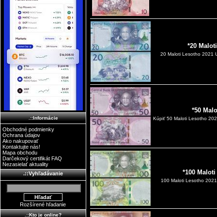
*20 Malot
20 Maloti Lesotho 2021 UN
*50 Mal
.::Informácie
Kúpiť 50 Maloti Lesotho 20
Obchodné podmienky
Ochrana údajov
Ako nakupovať
Kontaktujte nás!
Mapa obchodu
Darčekový certifikát FAQ
Nezasielať aktuality
*100 Malot
.::Vyhľadávanie
100 Maloti Lesotho 2021 
Rozšírené hľadanie
.::Kto je online?