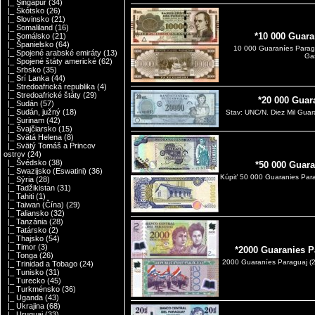
|_ Singapúr
(34)
|_ Škótsko
(26)
|_ Slovinsko
(21)
|_ Somaliland
(16)
*10 000 Guara
|_ Somálsko
(21)
|_ Španielsko
(64)
10 000 Guaraníes Parag
|_ Spojené arabské emiráty
(13)
Gas
|_ Spojené štáty americké
(62)
|_ Srbsko
(35)
|_ Srí Lanka
(44)
|_ Stredoafrická republika
(4)
|_ Stredoafrické štáty
(29)
*20 000 Guar
|_ Sudán
(57)
|_ Sudán, južný
(18)
Stav: UNC/N. Diez Mil Guar
|_ Surinam
(42)
|_ Švajčiarsko
(15)
|_ Svätá Helena
(8)
|_ Svätý Tomáš a Princov
ostrov
(24)
|_ Švédsko
(38)
*50 000 Guar
|_ Swazijsko (Eswatini)
(36)
Kúpiť 50 000 Guaranies Par
|_ Sýria
(28)
|_ Tadžikistan
(31)
|_ Tahiti
(1)
|_ Taiwan (Čína)
(29)
|_ Taliansko
(32)
|_ Tanzánia
(28)
|_ Tatársko
(2)
|_ Thajsko
(54)
|_ Timor
(3)
*2000 Guaranies P
|_ Tonga
(26)
2000 Guaraníes Paraguaj (2
|_ Trinidad a Tobago
(24)
|_ Tunisko
(31)
|_ Turecko
(45)
|_ Turkménsko
(36)
|_ Uganda
(43)
|_ Ukrajina
(68)
|_ Uruguaj
(33)