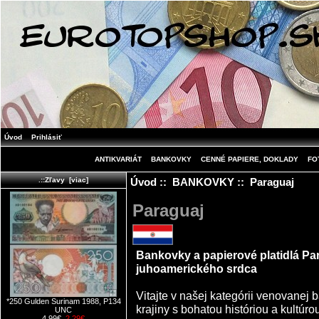
Úvod
Prihlásiť
ANTIKVARIÁT
BANKOVKY
CENNÉ PAPIERE, DOKLADY
FO
Úvod
::
BANKOVKY
:: Paraguaj
.::Zľavy [viac]
Paraguaj
Bankovky a papierové platidlá Par
juhoamerického srdca
Vitajte v našej kategórii venovanej
*250 Gulden Surinam 1988, P134
krajiny s bohatou históriou a kultúro
UNC
4.99€
2.29€