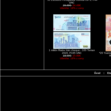
UNC
29.99€
24.49€
Ušetríte: 18% z ceny
1 milión Rialov Irán cheque - 100 Toman
2020, P165 UNC
*20 Yuano
18.99€
15.99€
R
Ušetríte: 16% z ceny
Úvod
::
Et