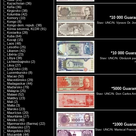
|_ Kazachstan
(36)
|_ Keňa
(36)
|_ Kirgizsko
(38)
|_ Kolumbia
(42)
*10 000 Guara
|_ Komory
(10)
|_ Kongo
(8)
Stav: UNC/N. Vpravo Dr. Jos
|_ Kongo dem. repub.
(38)
|_ Kórea severná, KĽDR
(91)
|_ Kostarika
(28)
|_ Kuba
(64)
|_ Kuvajt
(15)
|_ Laos
(48)
|_ Lesotho
(25)
|_ Libanon
(42)
*10 000 Guar
|_ Libéria
(23)
|_ Líbya
(38)
Stav: UNC/N. Obrázok pa
|_ Lichtenštajnsko
(2)
|_ Litva
(27)
|_ Lotyšsko
(19)
|_ Luxembursko
(8)
|_ Macao
(50)
|_ Macedónsko
(29)
|_ Madagaskar
(44)
|_ Maďarsko
(79)
*5000 Guaran
|_ Malajzia
(25)
Stav: UNC/N. Don Carlos An
|_ Malawi
(52)
|_ Maldivy
(23)
|_ Mali
(2)
|_ Malta
(3)
|_ Maroko
(23)
|_ Maurícius
(20)
|_ Mauritánia
(27)
|_ Mexiko
(40)
|_ Mjanmarsko (Barma)
(22)
*1000 Guara
|_ Moldavsko
(27)
Stav: UNC/N. Mariscal Franci
|_ Mongolsko
(60)
|_ Mozambik
(44)