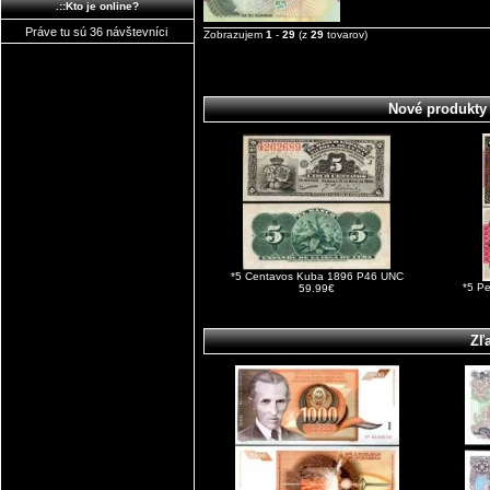
.::Kto je online?
Práve tu sú 36 návštevníci
Zobrazujem
1
-
29
(z
29
tovarov)
Nové produkty
*5 Centavos Kuba 1896 P46 UNC
*5 P
59.99€
Zľ