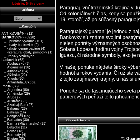
Ušetríte: 54% z ceny
Paraguaj, vnútrozemská krajina v Ju
.::Mena
Od koloniálnych čias, kedy sa použ
19. storočí, až po súčasný paraguaj
.::Kategórie
Paraguajský guaraní je jednou z naj
ANTIKVARIÁT->
(12)
Bankovky sú známe svojimi pestrými 
BANKOVKY
->
(6928)
|_ - privátne vydania
(101)
nielen portréty významných osobnost
|_ - sady bankoviek
(2)
Solana Lópeza, hrdinu vojny Trojspol
|_ -akcie, cenné papiere
(4)
|_ -literatúra, obaly, pomôcky
(1)
Iguazu, či národné symboly, ako je 
|_ -repliky vzácnych
bankoviek
(62)
|_ Abcházsko
(3)
V našej ponuke nájdete široký výbe
|_ Afganistan
(36)
|_ Albánsko
(54)
hodnôt a rokov vydania. Či už ste vá
|_ Alžírsko
(22)
z tejto zaujímavej krajiny, u nás si ur
|_ Angola
(50)
|_ Antarktída, Arktída,
Pacifik
(36)
Ponorte sa do fascinujúceho sveta p
|_ Argentína
(80)
|_ Arménsko
(29)
papierových peňazí tejto juhoamerick
|_ Aruba
(7)
|_ Austrália
(22)
|_ Azerbajdžan
(27)
|_ Bahamy
(25)
|_ Bahrajn
(14)
|_ Bangladéš
(65)
|_ Barbados
(30)
Obrázok tovaru
|_ Barma (Mjanmarsko)
(25)
|_ Belgicko
(11)
|_ Belize
(18)
|_ Bermudy
(4)
*1 Guaran
|_ Bhután
(33)