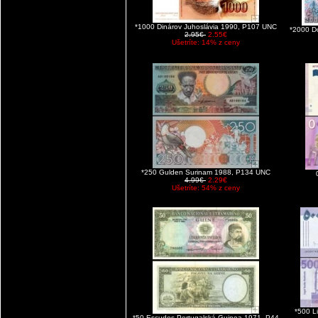
*1000 Dinárov Juhoslávia 1990, P107 UNC
*2000 D
2.95€
2.55€
Ušetríte: 14% z ceny
*250 Gulden Surinam 1988, P134 UNC
4.99€
2.29€
Ušetríte: 54% z ceny
*500 L
*50 Escudos Portugalská Guinea 1971, P44