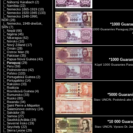
|_ Náhorný Karabach
(2)
|_ Namíbia
(22)
|_ Nemecko 1865-1919
(10)
|_ Nemecko 1920-1945
(133)
|_ Nemecko 1948-1990,
NDR
(28)
|_ Nemecko, 1948-dnešok,
*1000 Guara
SRN
(7)
1000 Guaraníes Paraguaj 20
|_ Nepál
(66)
|_ Nigéria
(45)
|_ Nikaragua
(62)
|_ Nórsko
(10)
|_ Nový Zéland
(17)
|_ Omán
(28)
|_ Ostrov Man
(9)
|_ Pakistan
(35)
|_ Papua-Nová Guinea
(42)
*1000 Guaran
|_ Paraguaj
(29)
Kúpiť 1000 Guaranies Par
|_ Peru
(59)
|_ Podnestersko
(42)
|_ Poľsko
(103)
|_ Portugalská Guinea
(2)
|_ Portugalsko
(14)
|_ Rakúsko
(33)
|_ Rodézia
|_ Rovníková Guinea
(4)
*5000 Guarani
|_ Rumunsko
(33)
|_ Rusko
(80)
Stav: UNC/N. Podobná ako Pi
|_ Rwanda
(34)
|_ Saint Pierre a Miquelon
|_ Šalamúnove ostrovy
(24)
|_ Salvádor
(9)
|_ Samoa
(27)
|_ Saudská Arábia
(19)
*10 000 Guara
|_ Severné Írsko
(19)
|_ Seychely
(22)
Stav: UNC/N. Vpravo Dr. Jos
|_ Sierra Leone
(29)