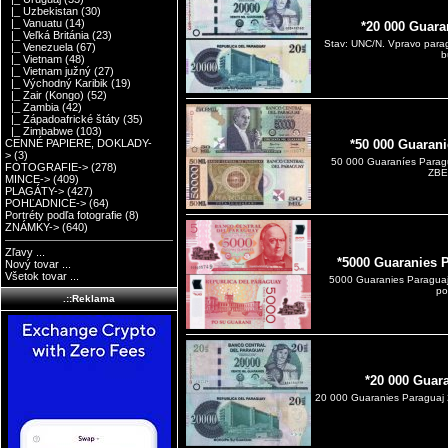
|_ Uzbekistan
(30)
|_ Vanuatu
(14)
*20 000 Guara
|_ Veľká Británia
(23)
Stav: UNC/N. Vpravo para
|_ Venezuela
(67)
b
|_ Vietnam
(48)
|_ Vietnam južný
(27)
|_ Východný Karibik
(19)
|_ Zair (Kongo)
(52)
|_ Zambia
(42)
|_ Západoafrické štáty
(35)
|_ Zimbabwe
(103)
CENNÉ PAPIERE, DOKLADY-
*50 000 Guarani
>
(3)
50 000 Guaraníes Paragu
FOTOGRAFIE->
(278)
ZBE
MINCE->
(409)
PLAGÁTY->
(427)
POHĽADNICE->
(64)
Portréty podľa fotografie
(8)
ZNÁMKY->
(640)
Zľavy ...
*5000 Guaranies 
Nový tovar ...
Všetok tovar ...
5000 Guaranies Paraguaj
po
.::Reklama
*20 000 Guar
20 000 Guaranies Paraguaj 