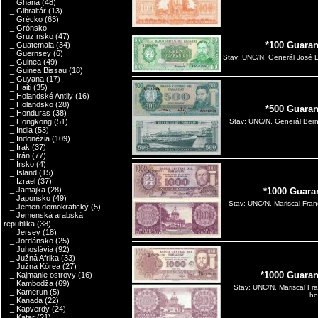
|_ Ghana
(48)
|_ Gibraltár
(13)
|_ Grécko
(63)
|_ Grónsko
|_ Gruzínsko
(47)
*100 Guaran
|_ Guatemala
(34)
|_ Guernsey
(6)
Stav: UNC/N. Generál José E
|_ Guinea
(49)
|_ Guinea Bissau
(18)
|_ Guyana
(17)
|_ Haiti
(35)
|_ Holandské Antily
(16)
|_ Holandsko
(28)
*500 Guaran
|_ Honduras
(38)
|_ Hongkong
(51)
Stav: UNC/N. Generál Bern
|_ India
(53)
|_ Indonézia
(109)
|_ Irak
(37)
|_ Irán
(77)
|_ Írsko
(4)
|_ Island
(15)
|_ Izrael
(37)
|_ Jamajka
(28)
*1000 Guara
|_ Japonsko
(49)
Stav: UNC/N. Mariscal Fran
|_ Jemen demokratický
(5)
|_ Jemenská arabská
republika
(38)
|_ Jersey
(18)
|_ Jordánsko
(25)
|_ Juhoslávia
(92)
|_ Južná Afrika
(33)
|_ Južná Kórea
(27)
*1000 Guaran
|_ Kajmanie ostrovy
(16)
|_ Kambodža
(69)
Stav: UNC/N. Mariscal Fr
|_ Kamerun
(5)
ho
|_ Kanada
(22)
|_ Kapverdy
(24)
|_ Katar
(21)