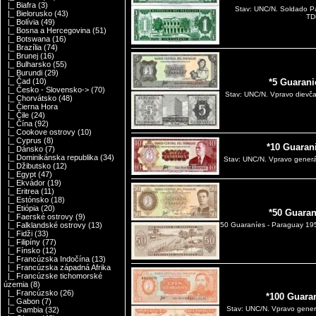
|_ Biafra
(3)
Stav: UNC/N. Soldado Par
|_ Bielorusko
(43)
TD
|_ Bolívia
(49)
|_ Bosna a Hercegovina
(51)
|_ Botswana
(16)
|_ Brazília
(74)
|_ Brunej
(16)
|_ Bulharsko
(55)
|_ Burundi
(29)
|_ Čad
(10)
*5 Guarani
|_ Česko - Slovensko->
(70)
Stav: UNC/N. Vpravo dievča
|_ Chorvátsko
(48)
|_ Čierna Hora
|_ Čile
(24)
|_ Čína
(92)
|_ Cookove ostrovy
(10)
|_ Cyprus
(8)
*10 Guaran
|_ Dánsko
(7)
|_ Dominikánska republika
(34)
Stav: UNC/N. Vpravo generá
|_ Džibutsko
(12)
|_ Egypt
(47)
|_ Ekvádor
(19)
|_ Eritrea
(11)
|_ Estónsko
(18)
|_ Etiópia
(20)
*50 Guaran
|_ Faerské ostrovy
(9)
|_ Falklandské ostrovy
(13)
50 Guaraníes - Paraguay 19
|_ Fidži
(33)
|_ Filipíny
(77)
|_ Fínsko
(12)
|_ Francúzska Indočína
(13)
|_ Francúzska západná Afrika
|_ Francúzske tichomorské
územia
(8)
|_ Francúzsko
(26)
*100 Guara
|_ Gabon
(7)
Stav: UNC/N. Vpravo generá
|_ Gambia
(32)