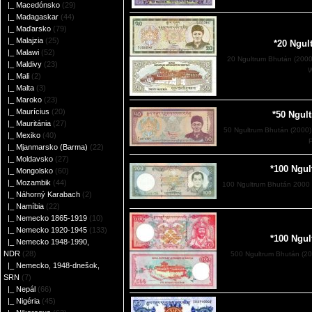
|_ Macedónsko
(29)
|_ Madagaskar
(44)
|_ Maďarsko
(79)
|_ Malajzia
(25)
*20 Ngul
|_ Malawi
(52)
20 Ngultrum Bhután (2000)
|_ Maldivy
(23)
W
|_ Mali
(2)
|_ Malta
(3)
|_ Maroko
(23)
|_ Maurícius
(20)
*50 Ngul
|_ Mauritánia
(27)
50 Ngultrum Bhután (2000)
|_ Mexiko
(40)
|_ Mjanmarsko (Barma)
(22)
|_ Moldavsko
(27)
*100 Ngu
|_ Mongolsko
(60)
|_ Mozambik
(44)
100 Ngultrum Bhután 2000 
|_ Náhorný Karabach
(2)
|_ Namíbia
(22)
|_ Nemecko 1865-1919
(10)
|_ Nemecko 1920-1945
(133)
*100 Ngu
|_ Nemecko 1948-1990,
NDR
(28)
500 Ngultrum Bhután (20
|_ Nemecko, 1948-dnešok,
SRN
(7)
|_ Nepál
(66)
|_ Nigéria
(45)