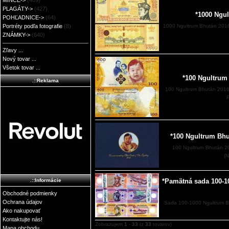
MINCE->
(409)
PLAGÁTY->
(427)
*1000 Ngu
POHĽADNICE->
(64)
Portréty podľa fotografie
(8)
1000 Ngultrum Bhután 2016
ZNÁMKY->
(640)
Zľavy ...
Nový tovar ...
Všetok tovar ...
*100 Ngultrum
.::Reklama
100 Ngultrum Bhután 2016
P
*100 Ngultrum Bhu
100 Ngultrum Bhután 20
(N
.::Informácie
*Pamätná sada 100-1
Obchodné podmienky
Ochrana údajov
Sada 100-1000 Ngultrum B
Ako nakupovať
Kontaktujte nás!
Zobrazujem
1
-
33
(z
33
tovarov)
Mapa obchodu