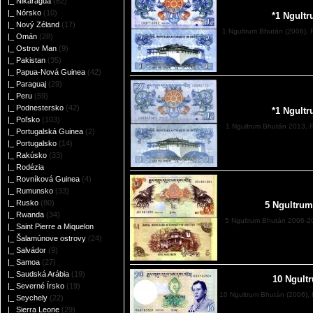
|_ Nikaragua
(62)
|_ Nórsko
(10)
*1 Ngult
|_ Nový Zéland
(17)
1 Ngultrum Bhután (2006), 
|_ Omán
(28)
|_ Ostrov Man
(9)
|_ Pakistan
(35)
|_ Papua-Nová Guinea
(42)
|_ Paraguaj
(29)
|_ Peru
(59)
|_ Podnestersko
(42)
*1 Ngult
|_ Poľsko
(103)
1 Ngultrum Bhután 2013, P
|_ Portugalská Guinea
(2)
|_ Portugalsko
(14)
|_ Rakúsko
(33)
|_ Rodézia
|_ Rovníková Guinea
(4)
|_ Rumunsko
(33)
|_ Rusko
(80)
5 Ngultrum
|_ Rwanda
(34)
5 Ngultrum Bhután 2006-20
|_ Saint Pierre a Miquelon
|_ Šalamúnove ostrovy
(24)
|_ Salvádor
(9)
|_ Samoa
(27)
|_ Saudská Arábia
(19)
10 Ngult
|_ Severné Írsko
(19)
10 Ngultrum Bhután (2006), 
|_ Seychely
(22)
|_ Sierra Leone
(29)