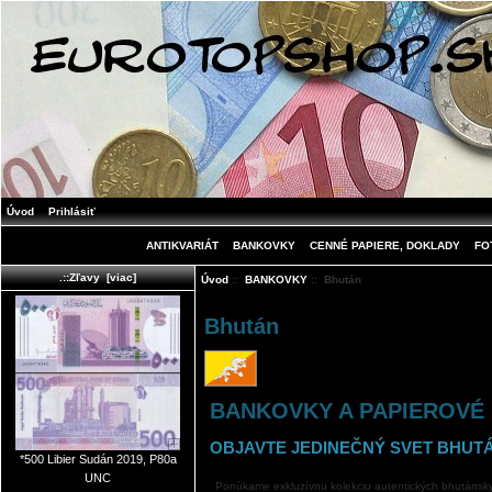
Úvod
Prihlásiť
ANTIKVARIÁT
BANKOVKY
CENNÉ PAPIERE, DOKLADY
FO
.::Zľavy [viac]
Úvod
::
BANKOVKY
:: Bhután
Bhután
BANKOVKY A PAPIEROVÉ
OBJAVTE JEDINEČNÝ SVET BHU
*500 Libier Sudán 2019, P80a
UNC
Ponúkame exkluzívnu kolekciu autentických bhutánskych