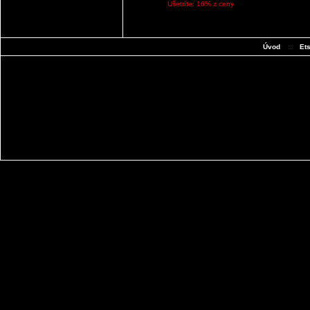
Ušetríte: 16% z ceny
Úvod
::
Et