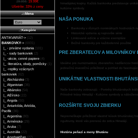
29.95€
19.99€
himalájskej krajiny. Každá bankovka predstavuje uniká
Ušetríte: 33% z ceny
kultúrne symboly.
.::Mena
NAŠA PONUKA
Bankovky v rôznych nominálnych hodnotách n
.::Kategórie
Historické vydania aj najnovšie série
ANTIKVARIÁT->
(12)
Limitované edície a vzácne exempláre
BANKOVKY
->
(6931)
Bežné bankovky pre každodenné použitie
|_ - privátne vydania
(101)
PRE ZBERATEĽOV A MILOVNÍKOV 
|_ - sady bankoviek
(2)
|_ -akcie, cenné papiere
(4)
Ideálne pre numizmatikov, zberateľov, nadšencov hist
|_ -literatúra, obaly, pomôcky
(1)
jedinečnú investičnú príležitosť a pohľad do fascinujúc
|_ -repliky vzácnych
bankoviek
(62)
UNIKÁTNE VLASTNOSTI BHUTÁN
|_ Abcházsko
(3)
|_ Afganistan
(36)
Naše bankovky zobrazujú: - Portréty bhutánskych kráľ
|_ Albánsko
(54)
Prírodné krásy Himalájí - Kultúrne symboly a nábožen
|_ Alžírsko
(22)
|_ Angola
(50)
ROZŠÍRTE SVOJU ZBIERKU
|_ Antarktída, Arktída,
Pacifik
(36)
Nepremeškajte príležitosť vlastniť kúsok bhutánskej hi
|_ Argentína
(80)
ngultrumy, ktoré vás prenesú do srdca Himalájí.
|_ Arménsko
(29)
|_ Aruba
(7)
|_ Austrália
(22)
História peňazí a meny Bhutánu
|_ Azerbajdžan
(27)