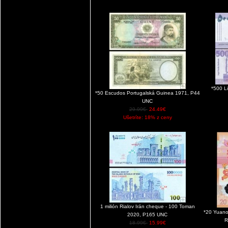
*500 L
*50 Escudos Portugalská Guinea 1971, P44
UNC
29.99€
24.49€
Ušetríte: 18% z ceny
1 milión Rialov Irán cheque - 100 Toman
*20 Yuano
2020, P165 UNC
R
18.99€
15.99€