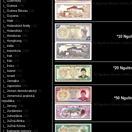
|_ Guernsey
(6)
5 Ngultrum Bhután (1985), 
|_ Guinea
(49)
|_ Guinea Bissau
(18)
|_ Guyana
(17)
|_ Haiti
(35)
|_ Holandské Antily
(16)
|_ Holandsko
(28)
|_ Honduras
(38)
*10 Ngu
|_ Hongkong
(51)
10 Ngultrum Bhután (1986-
|_ India
(53)
|_ Indonézia
(109)
|_ Irak
(40)
|_ Irán
(77)
|_ Írsko
(4)
*20 Ngult
|_ Island
(15)
20 Ngultrum Bhután (1992),
|_ Izrael
(37)
|_ Jamajka
(28)
|_ Japonsko
(49)
|_ Jemen demokratický
(5)
|_ Jemenská arabská
*50 Ngul
republika
(38)
50 Ngultrum Bhután (1986-
|_ Jersey
(18)
|_ Jordánsko
(25)
|_ Juhoslávia
(92)
|_ Južná Afrika
(33)
|_ Južná Kórea
(27)
|_ Kajmanie ostrovy
(16)