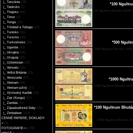
|_ Tanzánia
(28)
*100 Ngultr
|_ Tatársko
(2)
100 Ngultrum Bhután (2006-
|_ Thajsko
(54)
|_ Timor
(3)
|_ Tonga
(26)
|_ Trinidad a Tobago
(24)
|_ Tunisko
(31)
|_ Turecko
(45)
*500 Ngult
|_ Turkménsko
(36)
|_ Uganda
(43)
500 Ngultrum Bhután 2006
|_ Ukrajina
(68)
|_ Uruguaj
(33)
|_ Uzbekistan
(30)
|_ Vanuatu
(14)
|_ Veľká Británia
(23)
|_ Venezuela
(67)
*1000 Ngultr
|_ Vietnam
(48)
1000 Ngultrum Bhután (2008
|_ Vietnam južný
(27)
|_ Východný Karibik
(19)
|_ Zair (Kongo)
(52)
|_ Zambia
(42)
*100 Ngultrum Bhutá
|_ Západoafrické štáty
(35)
|_ Zimbabwe
(103)
CENNÉ PAPIERE, DOKLADY-
1000 Ngultrum Bhután 20
>
(3)
FOTOGRAFIE->
(278)