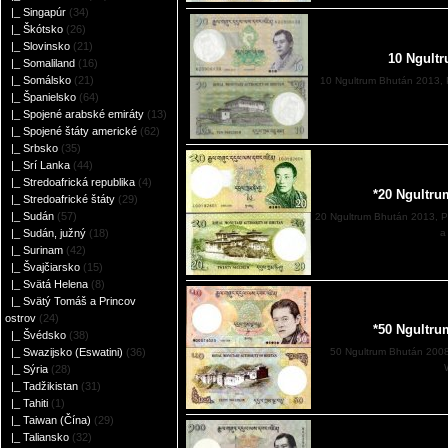
|_ Singapúr
(34)
|_ Škótsko
(26)
|_ Slovinsko
(21)
10 Ngult
|_ Somaliland
(16)
|_ Somálsko
(21)
10 Ngultrum Bhután 2013, 
|_ Španielsko
(64)
|_ Spojené arabské emiráty
(13)
|_ Spojené štáty americké
(62)
|_ Srbsko
(35)
|_ Srí Lanka
(44)
|_ Stredoafrická republika
(4)
*20 Ngultru
|_ Stredoafrické štáty
(29)
|_ Sudán
(57)
20 Ngultrum Bhután 2013, 
|_ Sudán, južný
(18)
a
|_ Surinam
(42)
|_ Švajčiarsko
(15)
|_ Svätá Helena
(8)
|_ Svätý Tomáš a Princov
ostrov
(24)
*50 Ngultru
|_ Švédsko
(38)
|_ Swazijsko (Eswatini)
(36)
50 Ngultrum Bhután 200
|_ Sýria
(28)
|_ Tadžikistan
(31)
|_ Tahiti
(1)
|_ Taiwan (Čína)
(29)
|_ Taliansko
(32)