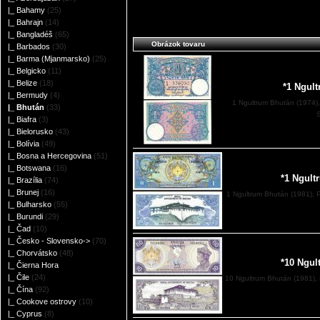
|_ Bahamy
(25)
|_ Bahrajn
(14)
|_ Bangladéš
(65)
Obrázok tovaru
|_ Barbados
(30)
|_ Barma (Mjanmarsko)
(25)
|_ Belgicko
(11)
|_ Belize
(18)
*1 Ngul
|_ Bermudy
(4)
1 Ngultrum Bhután (1974)
|_ Bhután
(33)
S
|_ Biafra
(3)
|_ Bielorusko
(43)
|_ Bolívia
(49)
|_ Bosna a Hercegovina
(51)
|_ Botswana
(16)
*1 Ngult
|_ Brazília
(74)
|_ Brunej
(16)
1 Ngultrum Bhután (1981), P
|_ Bulharsko
(55)
|_ Burundi
(29)
|_ Čad
(10)
|_ Česko - Slovensko->
(70)
|_ Chorvátsko
(48)
*10 Ngul
|_ Čierna Hora
|_ Čile
(24)
10 Ngultrum Bhután (1981), 
|_ Čína
(92)
|_ Cookove ostrovy
(10)
|_ Cyprus
(8)