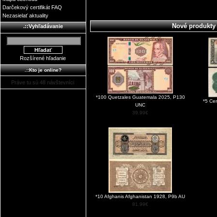
Darčekový certifikát FAQ
Nezasielať aktuality
Nové produkty
.::Vyhľadávanie
Rozšírené hľadanie
.::Kto je online?
Práve tu sú 48 návštevníci
*100 Quetzales Guatemala 2025, P130
*5 Ce
UNC
39.99€
*10 Afghanis Afghanistan 1928, P9b AU
81.99€