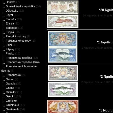
|_ Dánsko
(7)
|_ Dominikánska republika
(34)
*20 Ngul
|_ Džibutsko
(12)
|_ Egypt
(47)
20 Ngultrum Bhután (1981
|_ Ekvádor
(19)
|_ Eritrea
(11)
|_ Estónsko
(18)
|_ Etiópia
(20)
|_ Faerské ostrovy
(9)
|_ Falklandské ostrovy
(13)
*1 Ngultr
|_ Fidži
(33)
1 Ngultrum Bhután (1986), 
|_ Filipíny
(77)
|_ Fínsko
(12)
|_ Francúzska Indočína
(13)
|_ Francúzska západná Afrika
|_ Francúzske tichomorské
územia
(8)
|_ Francúzsko
(26)
*2 Ngul
|_ Gabon
(7)
2 Ngultrum Bhután 1986, P
|_ Gambia
(32)
|_ Ghana
(48)
|_ Gibraltár
(13)
|_ Grécko
(63)
|_ Grónsko
|_ Gruzínsko
(47)
|_ Guatemala
(34)
*5 Ngult