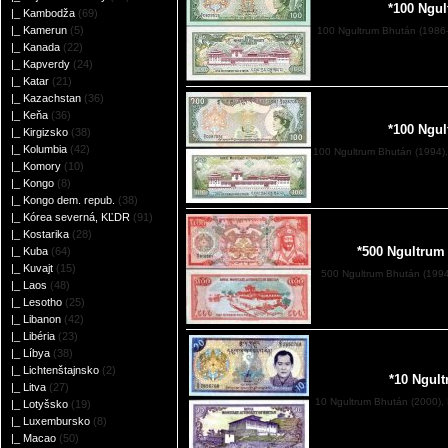
*100 Ngu
|_ Kambodža
(69)
|_ Kamerun
(5)
100 Ngultrum Bhután (1986-
|_ Kanada
(22)
|_ Kapverdy
(24)
|_ Katar
(21)
|_ Kazachstan
(36)
|_ Keňa
(36)
*100 Ngu
|_ Kirgizsko
(38)
|_ Kolumbia
(42)
100 Ngultrum Bhután (1994),
|_ Komory
(10)
|_ Kongo
(8)
|_ Kongo dem. repub.
(38)
|_ Kórea severná, KĽDR
(91)
|_ Kostarika
(28)
*500 Ngultrum
|_ Kuba
(64)
|_ Kuvajt
(15)
500 Ngultrum Bhután (199
|_ Laos
(48)
|_ Lesotho
(25)
|_ Libanon
(42)
|_ Libéria
(23)
|_ Líbya
(38)
|_ Lichtenštajnsko
(2)
*10 Ngul
|_ Litva
(27)
10 Ngultrum Bhután (2000),
|_ Lotyšsko
(19)
|_ Luxembursko
(8)
|_ Macao
(50)