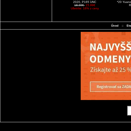
2020, P165 UNC
*20 Yuano
18.99€
15.99€
R
Ušetríte: 16% z ceny
Úvod
::
Et