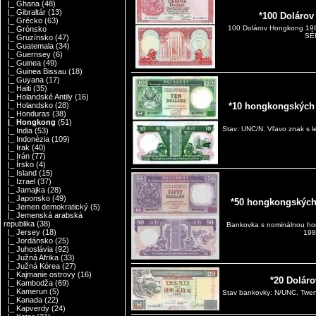
|_ Ghana
(48)
|_ Gibraltár
(13)
*100 Doláro
|_ Grécko
(63)
100 Dolárov Hongkong 1
|_ Grónsko
SÉR
|_ Gruzínsko
(47)
|_ Guatemala
(34)
|_ Guernsey
(6)
|_ Guinea
(49)
|_ Guinea Bissau
(18)
|_ Guyana
(17)
|_ Haiti
(35)
|_ Holandské Antily
(16)
|_ Holandsko
(28)
*10 hongkongských
|_ Honduras
(38)
|_ Hongkong
(51)
Stav: UNC/N. Vľavo znak s l
|_ India
(53)
|_ Indonézia
(109)
|_ Irak
(40)
|_ Irán
(77)
|_ Írsko
(4)
|_ Island
(15)
|_ Izrael
(37)
|_ Jamajka
(28)
|_ Japonsko
(49)
*50 hongkongských
|_ Jemen demokratický
(5)
|_ Jemenská arabská
republika
(38)
Bankovka s nominálnou ho
|_ Jersey
(18)
198
|_ Jordánsko
(25)
|_ Juhoslávia
(92)
|_ Južná Afrika
(33)
|_ Južná Kórea
(27)
|_ Kajmanie ostrovy
(16)
*20 Dolár
|_ Kambodža
(69)
|_ Kamerun
(5)
Stav bankovky: N/UNC. Twe
|_ Kanada
(22)
|_ Kapverdy
(24)