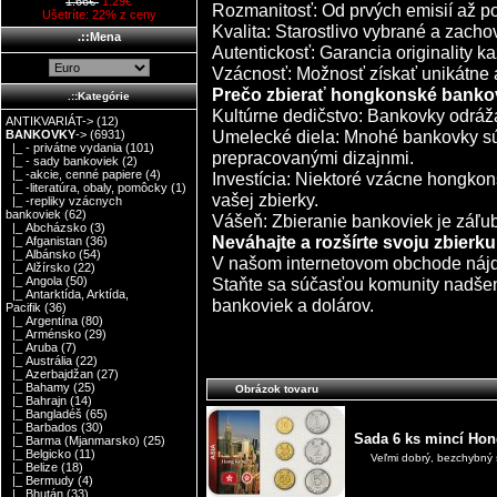
1.66€
1.29€
Rozmanitosť: Od prvých emisií až po
Ušetríte: 22% z ceny
Kvalita: Starostlivo vybrané a zacho
.::Mena
Autentickosť: Garancia originality k
Vzácnosť: Možnosť získať unikátne a
Prečo zbierať hongkonské banko
.::Kategórie
Kultúrne dedičstvo: Bankovky odráža
ANTIKVARIÁT->
(12)
Umelecké diela: Mnohé bankovky sú
BANKOVKY
->
(6931)
|_ - privátne vydania
(101)
prepracovanými dizajnmi.
|_ - sady bankoviek
(2)
|_ -akcie, cenné papiere
(4)
Investícia: Niektoré vzácne hongk
|_ -literatúra, obaly, pomôcky
(1)
vašej zbierky.
|_ -repliky vzácnych
bankoviek
(62)
Vášeň: Zbieranie bankoviek je záľuba
|_ Abcházsko
(3)
Neváhajte a rozšírte svoju zbierku 
|_ Afganistan
(36)
|_ Albánsko
(54)
V našom internetovom obchode nájde
|_ Alžírsko
(22)
Staňte sa súčasťou komunity nadše
|_ Angola
(50)
|_ Antarktída, Arktída,
bankoviek a dolárov.
Pacifik
(36)
|_ Argentína
(80)
|_ Arménsko
(29)
|_ Aruba
(7)
|_ Austrália
(22)
|_ Azerbajdžan
(27)
|_ Bahamy
(25)
Obrázok tovaru
|_ Bahrajn
(14)
|_ Bangladéš
(65)
|_ Barbados
(30)
Sada 6 ks mincí Hong
|_ Barma (Mjanmarsko)
(25)
|_ Belgicko
(11)
Veľmi dobrý, bezchybný 
|_ Belize
(18)
|_ Bermudy
(4)
|_ Bhután
(33)