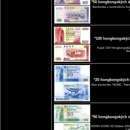
*50 hongkongských d
Bankovka s nominálnou ho
*100 hongkongskýc
Kúpiť 100 Hongkongský
Ba
*20 hongkongských
Stav bankovky: N/UNC. Twent
*50 hongkongských d
HONG KONG 50 Dollars 2003
z 