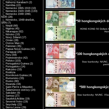
|_ Náhorný Karabach
(2)
|_ Namíbia
(22)
|_ Nemecko 1865-1919
(10)
|_ Nemecko 1920-1945
(133)
|_ Nemecko 1948-1990,
NDR
(28)
|_ Nemecko, 1948-dnešok,
*50 hongkongských d
SRN
(7)
|_ Nepál
(66)
|_ Nigéria
(45)
HONG KONG 50 Dollars H
|_ Nikaragua
(62)
Hon
|_ Nórsko
(10)
|_ Nový Zéland
(17)
|_ Omán
(28)
|_ Ostrov Man
(9)
|_ Pakistan
(35)
|_ Papua-Nová Guinea
(42)
|_ Paraguaj
(29)
*100 hongkongských 
|_ Peru
(59)
|_ Podnestersko
(42)
|_ Poľsko
(103)
Stav bankovky: N/UNC. 
|_ Portugalská Guinea
(2)
preh
|_ Portugalsko
(14)
|_ Rakúsko
(33)
|_ Rodézia
|_ Rovníková Guinea
(4)
|_ Rumunsko
(33)
|_ Rusko
(80)
|_ Rwanda
(34)
*500 hongkongskýc
|_ Saint Pierre a Miquelon
|_ Šalamúnove ostrovy
(24)
|_ Salvádor
(9)
Stav bankovky: N/UNC. Vľav
|_ Samoa
(27)
|_ Saudská Arábia
(19)
|_ Severné Írsko
(19)
|_ Seychely
(22)
|_ Sierra Leone
(29)