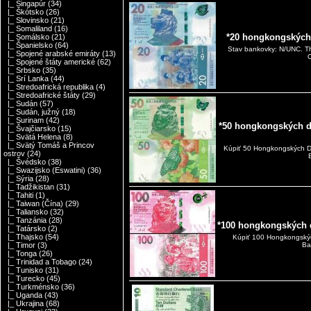
|_ Singapúr
(34)
|_ Škótsko
(26)
|_ Slovinsko
(21)
|_ Somaliland
(16)
*20 hongkongských
|_ Somálsko
(21)
|_ Španielsko
(64)
Stav bankovky: N/UNC. T
|_ Spojené arabské emiráty
(13)
O
|_ Spojené štáty americké
(62)
|_ Srbsko
(35)
|_ Srí Lanka
(44)
|_ Stredoafrická republika
(4)
|_ Stredoafrické štáty
(29)
|_ Sudán
(57)
|_ Sudán, južný
(18)
|_ Surinam
(42)
*50 hongkongských d
|_ Švajčiarsko
(15)
|_ Svätá Helena
(8)
|_ Svätý Tomáš a Princov
Kúpiť 50 Hongkongských 
ostrov
(24)
|_ Švédsko
(38)
|_ Swazijsko (Eswatini)
(36)
|_ Sýria
(28)
|_ Tadžikistan
(31)
|_ Tahiti
(1)
|_ Taiwan (Čína)
(29)
|_ Taliansko
(32)
|_ Tanzánia
(28)
*100 hongkongských 
|_ Tatársko
(2)
|_ Thajsko
(54)
Kúpiť 100 Hongkongský
|_ Timor
(3)
Ba
|_ Tonga
(26)
|_ Trinidad a Tobago
(24)
|_ Tunisko
(31)
|_ Turecko
(45)
|_ Turkménsko
(36)
|_ Uganda
(43)
|_ Ukrajina
(68)