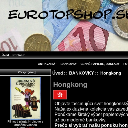
Úvod
Prihlásiť
ANTIKVARIÁT
BANKOVKY
CENNÉ PAPIERE, DOKLADY
FO
Úvod
::
BANKOVKY
:: Hongkong
.::Zľavy [viac]
Hongkong
Objavte fascinujúci svet hongkonsk
Naša exkluzívna kolekcia vás zaved
Ponúkame široký výber papierových p
až po moderné bankovky.
Filmový plagát Hrdinové z
Prečo si vybrať našu ponuku ho
druhého vchodu