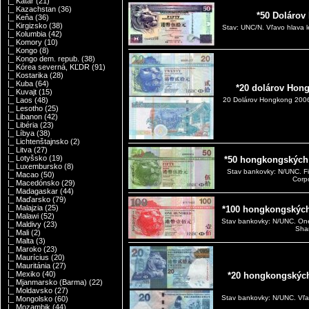
|_ Katar
(21)
|_ Kazachstan
(36)
*50 Dolárov
|_ Keňa
(36)
|_ Kirgizsko
(38)
Stav: UNC/N. Vľavo hlava 
|_ Kolumbia
(42)
|_ Komory
(10)
|_ Kongo
(8)
|_ Kongo dem. repub.
(38)
|_ Kórea severná, KĽDR
(91)
|_ Kostarika
(28)
|_ Kuba
(64)
*20 dolárov Hon
|_ Kuvajt
(15)
|_ Laos
(48)
20 Dolárov Hongkong 20
|_ Lesotho
(25)
|_ Libanon
(42)
|_ Libéria
(23)
|_ Líbya
(38)
|_ Lichtenštajnsko
(2)
|_ Litva
(27)
|_ Lotyšsko
(19)
*50 hongkongských
|_ Luxembursko
(8)
Stav bankovky: N/UNC. F
|_ Macao
(50)
Corpo
|_ Macedónsko
(29)
|_ Madagaskar
(44)
|_ Maďarsko
(79)
|_ Malajzia
(25)
*100 hongkongských
|_ Malawi
(52)
Stav bankovky: N/UNC. On
|_ Maldivy
(23)
Shan
|_ Mali
(2)
|_ Malta
(3)
|_ Maroko
(23)
|_ Maurícius
(20)
|_ Mauritánia
(27)
|_ Mexiko
(40)
*20 hongkongských
|_ Mjanmarsko (Barma)
(22)
|_ Moldavsko
(27)
Stav bankovky: N/UNC. Vľav
|_ Mongolsko
(60)
|_ Mozambik
(44)