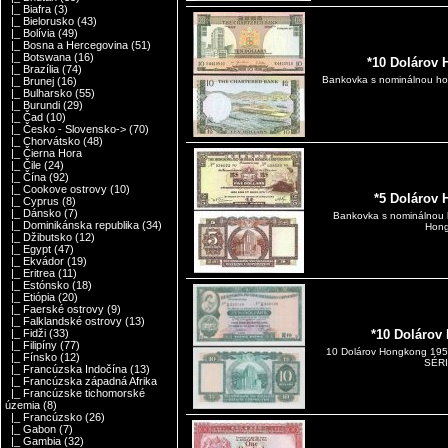
|_ Biafra
(3)
|_ Bielorusko
(43)
|_ Bolívia
(49)
|_ Bosna a Hercegovina
(51)
|_ Botswana
(16)
*10 Dolárov
|_ Brazília
(74)
Bankovka s nominálnou ho
|_ Brunej
(16)
|_ Bulharsko
(55)
|_ Burundi
(29)
|_ Čad
(10)
|_ Česko - Slovensko->
(70)
|_ Chorvátsko
(48)
|_ Čierna Hora
|_ Čile
(24)
|_ Čína
(92)
|_ Cookove ostrovy
(10)
*5 Dolárov
|_ Cyprus
(8)
|_ Dánsko
(7)
Bankovka s nominálnou 
|_ Dominikánska republika
(34)
Hong
|_ Džibutsko
(12)
|_ Egypt
(47)
|_ Ekvádor
(19)
|_ Eritrea
(11)
|_ Estónsko
(18)
|_ Etiópia
(20)
|_ Faerské ostrovy
(9)
|_ Falklandské ostrovy
(13)
|_ Fidži
(33)
*10 Dolárov
|_ Filipíny
(77)
10 Dolárov Hongkong 19
|_ Fínsko
(12)
SÉRI
|_ Francúzska Indočína
(13)
|_ Francúzska západná Afrika
|_ Francúzske tichomorské
územia
(8)
|_ Francúzsko
(26)
|_ Gabon
(7)
|_ Gambia
(32)