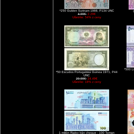
*250 Gulden Surinam 1988, P134 UNC
4.99€
2.29€
Ušetríte: 54% z ceny
*500 L
*50 Escudos Portugalská Guinea 1971, P44
UNC
29.99€
24.49€
Ušetríte: 18% z ceny
1 milión Rialov Irán cheque - 100 Toman