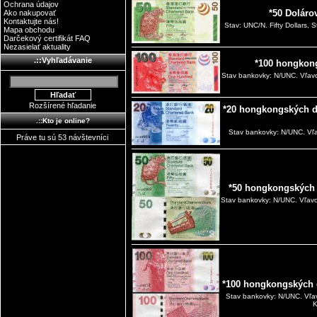
Ochrana údajov
*50 Dolár
Ako nakupovať
Kontaktujte nás!
Stav: UNC/N. Fifty Dollars,
Mapa obchodu
Darčekový certifikát FAQ
Nezasielať aktuality
.::Vyhľadávanie
*100 hongkon
Stav bankovky: N/UNC. Vľavo 
Rozšírené hľadanie
*20 hongkongských d
.::Kto je online?
Stav bankovky: N/UNC. Vľa
Práve tu sú 53 návštevníci
*50 hongkongských
Stav bankovky: N/UNC. Vľavo
*100 hongkongských 
Stav bankovky: N/UNC. Vľa
K