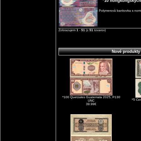
*10 hongkongských
Polymerová bankovka s nomi
Zobrazujem
1
-
51
(z
51
tovarov)
Nové produkty
*100 Quetzales Guatemala 2025, P130
*5 Ce
UNC
39.99€