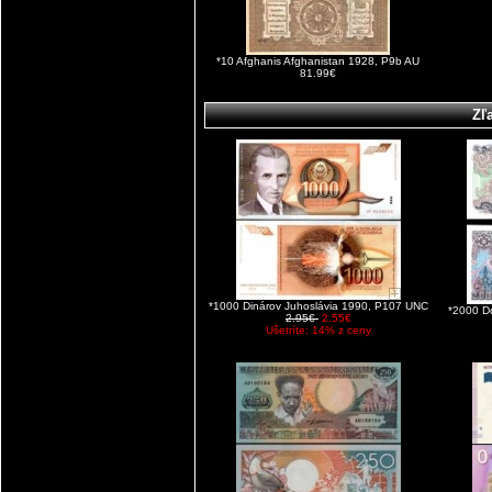
*10 Afghanis Afghanistan 1928, P9b AU
81.99€
Zľ
*1000 Dinárov Juhoslávia 1990, P107 UNC
*2000 D
2.95€
2.55€
Ušetríte: 14% z ceny