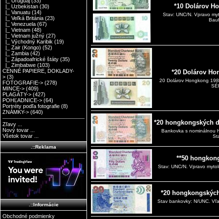
|_ Uruguaj
(33)
*10 Dolárov H
|_ Uzbekistan
(30)
|_ Vanuatu
(14)
Stav: UNC/N. Vpravo myto
|_ Veľká Británia
(23)
Bauh
|_ Venezuela
(67)
|_ Vietnam
(48)
|_ Vietnam južný
(27)
|_ Východný Karibik
(19)
|_ Zair (Kongo)
(52)
|_ Zambia
(42)
|_ Západoafrické štáty
(35)
|_ Zimbabwe
(103)
CENNÉ PAPIERE, DOKLADY-
*20 Dolárov H
>
(3)
20 Dolárov Hongkong 19
FOTOGRAFIE->
(278)
SÉR
MINCE->
(409)
PLAGÁTY->
(427)
POHĽADNICE->
(64)
Portréty podľa fotografie
(8)
ZNÁMKY->
(640)
*20 hongkongských d
Zľavy ...
Nový tovar ...
Bankovka s nominálnou h
Všetok tovar ...
St
.::Reklama
**50 hongkon
Stav: UNC/N. Vpravo mytolo
*20 hongkongských
Stav bankovky: N/UNC. Vľav
.::Informácie
Obchodné podmienky