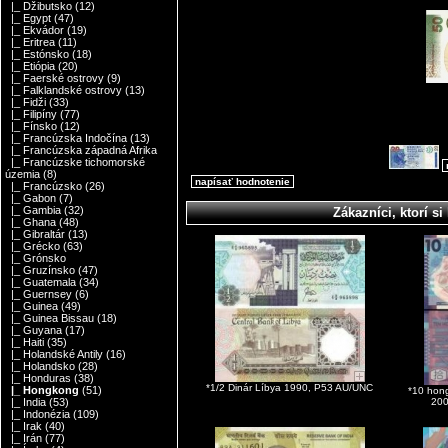
|_ Džibutsko
(12)
|_ Egypt
(47)
|_ Ekvádor
(19)
|_ Eritrea
(11)
|_ Estónsko
(18)
|_ Etiópia
(20)
|_ Faerské ostrovy
(9)
|_ Falklandské ostrovy
(13)
|_ Fidži
(33)
|_ Filipíny
(77)
|_ Fínsko
(12)
|_ Francúzska Indočína
(13)
|_ Francúzska západná Afrika
|_ Francúzske tichomorské
územia
(8)
napísať hodnotenie
|_ Francúzsko
(26)
|_ Gabon
(7)
|_ Gambia
(32)
Zákazníci, ktorí si 
|_ Ghana
(48)
|_ Gibraltár
(13)
|_ Grécko
(63)
|_ Grónsko
|_ Gruzínsko
(47)
|_ Guatemala
(34)
|_ Guernsey
(6)
|_ Guinea
(49)
|_ Guinea Bissau
(18)
|_ Guyana
(17)
|_ Haiti
(35)
|_ Holandské Antily
(16)
|_ Holandsko
(28)
|_ Honduras
(38)
*1/2 Dinár Líbya 1990, P53 AU/UNC
|_ Hongkong
(51)
*10 hon
200
|_ India
(53)
|_ Indonézia
(109)
|_ Irak
(40)
|_ Irán
(77)