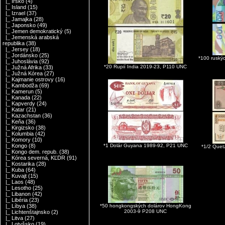
|_ Írsko
(4)
|_ Island
(15)
|_ Izrael
(37)
|_ Jamajka
(28)
|_ Japonsko
(49)
|_ Jemen demokratický
(5)
|_ Jemenská arabská
republika
(38)
|_ Jersey
(18)
|_ Jordánsko
(25)
*100 ruský
|_ Juhoslávia
(92)
*20 Rupií India 2019-23, P110 UNC
|_ Južná Afrika
(33)
|_ Južná Kórea
(27)
|_ Kajmanie ostrovy
(16)
|_ Kambodža
(69)
|_ Kamerun
(5)
|_ Kanada
(22)
|_ Kapverdy
(24)
|_ Katar
(21)
|_ Kazachstan
(36)
|_ Keňa
(36)
|_ Kirgizsko
(38)
|_ Kolumbia
(42)
|_ Komory
(10)
*1 Dolár Guyana 1989-92, P21 UNC
|_ Kongo
(8)
*1/2 Que
|_ Kongo dem. repub.
(38)
|_ Kórea severná, KĽDR
(91)
|_ Kostarika
(28)
|_ Kuba
(64)
|_ Kuvajt
(15)
|_ Laos
(48)
|_ Lesotho
(25)
|_ Libanon
(42)
|_ Libéria
(23)
*50 hongkongských dolárov HongKong
|_ Líbya
(38)
2003-9 P208 UNC
|_ Lichtenštajnsko
(2)
|_ Litva
(27)
|_ Lotyšsko
(19)