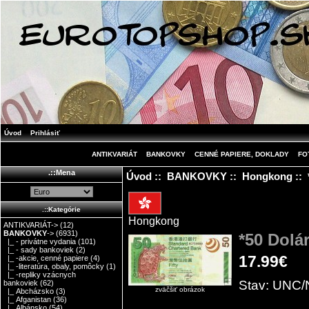
Úvod
Prihlásiť
ANTIKVARIÁT
BANKOVKY
CENNÉ PAPIERE, DOKLADY
FO
.::Mena
Úvod
::
BANKOVKY
::
Hongkong
:: 
.::Kategórie
Hongkong
ANTIKVARIÁT->
(12)
BANKOVKY
->
(6931)
*50 Dol
|_ - privátne vydania
(101)
|_ - sady bankoviek
(2)
17.99€
|_ -akcie, cenné papiere
(4)
|_ -literatúra, obaly, pomôcky
(1)
|_ -repliky vzácnych
Stav: UNC/N
bankoviek
(62)
zväčšiť obrázok
|_ Abcházsko
(3)
|_ Afganistan
(36)
|_ Albánsko
(54)