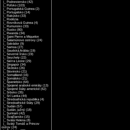
|_ Podnestersko
(42)
|_ Poľsko
(103)
|_ Portugalská Guinea
(2)
|_ Portugalsko
(14)
|_ Rakúsko
(33)
|_ Rodézia
|_ Rovníková Guinea
(4)
|_ Rumunsko
(33)
|_ Rusko
(80)
|_ Rwanda
(34)
|_ Saint Pierre a Miquelon
|_ Šalamúnove ostrovy
(24)
|_ Salvádor
(9)
|_ Samoa
(27)
|_ Saudská Arábia
(19)
|_ Severné Írsko
(19)
|_ Seychely
(22)
|_ Sierra Leone
(29)
|_ Singapúr
(34)
|_ Škótsko
(26)
|_ Slovinsko
(21)
|_ Somaliland
(16)
|_ Somálsko
(21)
|_ Španielsko
(64)
|_ Spojené arabské emiráty
(13)
|_ Spojené štáty americké
(62)
|_ Srbsko
(35)
|_ Srí Lanka
(44)
|_ Stredoafrická republika
(4)
|_ Stredoafrické štáty
(29)
|_ Sudán
(57)
|_ Sudán, južný
(18)
|_ Surinam
(42)
|_ Švajčiarsko
(15)
|_ Svätá Helena
(8)
|_ Svätý Tomáš a Princov
ostrov
(24)