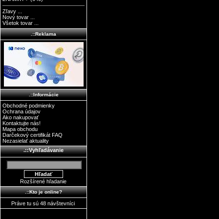
Zľavy ...
Nový tovar ...
Všetok tovar ...
.::Reklama
.::Informácie
Obchodné podmienky
Ochrana údajov
Ako nakupovať
Kontaktujte nás!
Mapa obchodu
Darčekový certifikát FAQ
Nezasielať aktuality
.::Vyhľadávanie
Rozšírené hľadanie
.::Kto je online?
Práve tu sú 48 návštevníci