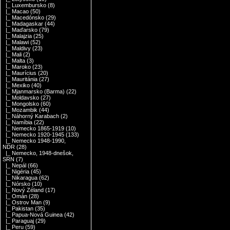
|_ Luxembursko
(8)
|_ Macao
(50)
|_ Macedónsko
(29)
|_ Madagaskar
(44)
|_ Maďarsko
(79)
|_ Malajzia
(25)
|_ Malawi
(52)
|_ Maldivy
(23)
|_ Mali
(2)
|_ Malta
(3)
|_ Maroko
(23)
|_ Maurícius
(20)
|_ Mauritánia
(27)
|_ Mexiko
(40)
|_ Mjanmarsko (Barma)
(22)
|_ Moldavsko
(27)
|_ Mongolsko
(60)
|_ Mozambik
(44)
|_ Náhorný Karabach
(2)
|_ Namíbia
(22)
|_ Nemecko 1865-1919
(10)
|_ Nemecko 1920-1945
(133)
|_ Nemecko 1948-1990,
NDR
(28)
|_ Nemecko, 1948-dnešok,
SRN
(7)
|_ Nepál
(66)
|_ Nigéria
(45)
|_ Nikaragua
(62)
|_ Nórsko
(10)
|_ Nový Zéland
(17)
|_ Omán
(28)
|_ Ostrov Man
(9)
|_ Pakistan
(35)
|_ Papua-Nová Guinea
(42)
|_ Paraguaj
(29)
|_ Peru
(59)