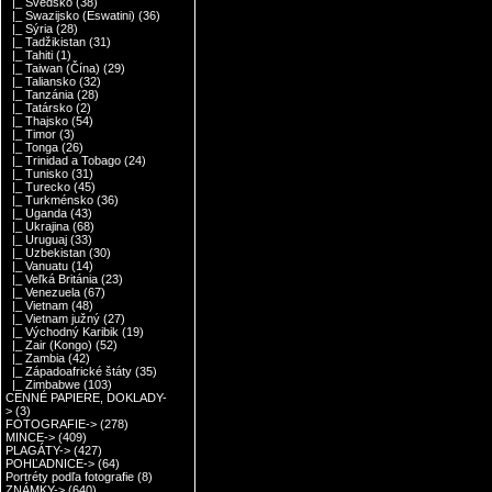
|_ Švédsko
(38)
|_ Swazijsko (Eswatini)
(36)
|_ Sýria
(28)
|_ Tadžikistan
(31)
|_ Tahiti
(1)
|_ Taiwan (Čína)
(29)
|_ Taliansko
(32)
|_ Tanzánia
(28)
|_ Tatársko
(2)
|_ Thajsko
(54)
|_ Timor
(3)
|_ Tonga
(26)
|_ Trinidad a Tobago
(24)
|_ Tunisko
(31)
|_ Turecko
(45)
|_ Turkménsko
(36)
|_ Uganda
(43)
|_ Ukrajina
(68)
|_ Uruguaj
(33)
|_ Uzbekistan
(30)
|_ Vanuatu
(14)
|_ Veľká Británia
(23)
|_ Venezuela
(67)
|_ Vietnam
(48)
|_ Vietnam južný
(27)
|_ Východný Karibik
(19)
|_ Zair (Kongo)
(52)
|_ Zambia
(42)
|_ Západoafrické štáty
(35)
|_ Zimbabwe
(103)
CENNÉ PAPIERE, DOKLADY-
>
(3)
FOTOGRAFIE->
(278)
MINCE->
(409)
PLAGÁTY->
(427)
POHĽADNICE->
(64)
Portréty podľa fotografie
(8)
ZNÁMKY->
(640)