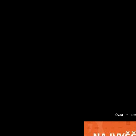
Úvod
::
Et