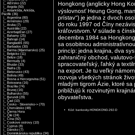
Hongkong (anglicky Hong Ko
|_ Alžírsko
(22)
|_ Angola
(50)
výslovnosť Heung Gong, mand
|_ Antarktída, Arktída,
Pacifik
(36)
prístav") je jedna z dvoch oso
|_ Argentína
(80)
|_ Arménsko
(29)
do roku 1997 od Číny nezávi
|_ Aruba
(7)
|_ Austrália
(22)
kráľovstvom. V súlade s číns
|_ Azerbajdžan
(27)
|_ Bahamy
(25)
decembra 1984 sa Hongkong vr
|_ Bahrajn
(14)
sa osobitnou administratívno
|_ Bangladéš
(65)
|_ Barbados
(30)
princíp: jedna krajina, dva 
|_ Barma (Mjanmarsko)
(25)
|_ Belgicko
(11)
zahraničný obchod, valutovo-f
|_ Belize
(18)
|_ Bermudy
(4)
spracovateľský, ľahký a texti
|_ Bhután
(33)
|_ Biafra
(3)
na export. Je tu veľký námorn
|_ Bielorusko
(43)
|_ Bolívia
(49)
rozvoja všetkých stránok živo
|_ Bosna a Hercegovina
(51)
mladým tigrom Ázie, ktoré sa
|_ Botswana
(16)
|_ Brazília
(74)
približujú k rozvinutým kraji
|_ Brunej
(16)
|_ Bulharsko
(55)
obyvateľstva.
|_ Burundi
(29)
|_ Čad
(10)
|_ Česko - Slovensko->
(70)
|_ Chorvátsko
(48)
Kód: bankovky-HONGKONG-292-D
|_ Čierna Hora
|_ Čile
(24)
|_ Čína
(92)
|_ Cookove ostrovy
(10)
|_ Cyprus
(8)
|_ Dánsko
(7)
|_ Dominikánska republika
(34)