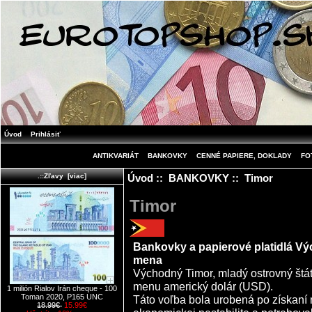
Úvod
Prihlásiť
ANTIKVARIÁT
BANKOVKY
CENNÉ PAPIERE, DOKLADY
FO
Úvod
::
BANKOVKY
:: Timor
.::Zľavy [viac]
Timor
Bankovky a papierové platidlá Vý
mena
Východný Timor, mladý ostrovný štát
menu americký dolár (USD).
1 milión Rialov Irán cheque - 100
Toman 2020, P165 UNC
Táto voľba bola urobená po získaní n
18.99€
15.99€