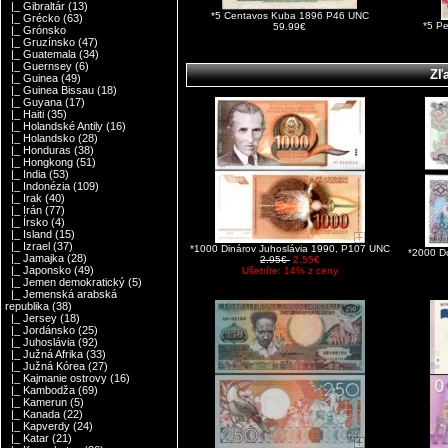
|_ Gibraltár
(13)
*5 Centavos Kuba 1896 P46 UNC
|_ Grécko
(63)
*5 P
59.99€
|_ Grónsko
|_ Gruzínsko
(47)
|_ Guatemala
(34)
|_ Guernsey
(6)
Zľ
|_ Guinea
(49)
|_ Guinea Bissau
(18)
|_ Guyana
(17)
|_ Haiti
(35)
|_ Holandské Antily
(16)
|_ Holandsko
(28)
|_ Honduras
(38)
|_ Hongkong
(51)
|_ India
(53)
|_ Indonézia
(109)
|_ Irak
(40)
|_ Irán
(77)
|_ Írsko
(4)
|_ Island
(15)
|_ Izrael
(37)
*1000 Dinárov Juhoslávia 1990, P107 UNC
*2000 D
|_ Jamajka
(28)
2.95€
2.55€
|_ Japonsko
(49)
Ušetríte: 14% z ceny
|_ Jemen demokratický
(5)
|_ Jemenská arabská
republika
(38)
|_ Jersey
(18)
|_ Jordánsko
(25)
|_ Juhoslávia
(92)
|_ Južná Afrika
(33)
|_ Južná Kórea
(27)
|_ Kajmanie ostrovy
(16)
|_ Kambodža
(69)
|_ Kamerun
(5)
|_ Kanada
(22)
|_ Kapverdy
(24)
|_ Katar
(21)