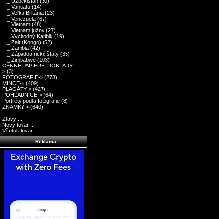
|_ Uzbekistan
(30)
|_ Vanuatu
(14)
|_ Veľká Británia
(23)
|_ Venezuela
(67)
|_ Vietnam
(48)
|_ Vietnam južný
(27)
|_ Východný Karibik
(19)
|_ Zair (Kongo)
(52)
|_ Zambia
(42)
|_ Západoafrické štáty
(35)
|_ Zimbabwe
(103)
CENNÉ PAPIERE, DOKLADY-
>
(3)
FOTOGRAFIE->
(278)
MINCE->
(409)
PLAGÁTY->
(427)
POHĽADNICE->
(64)
Portréty podľa fotografie
(8)
ZNÁMKY->
(640)
Zľavy ...
Nový tovar ...
Všetok tovar ...
.::Reklama