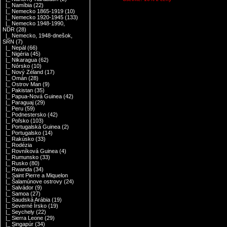
|_ Namíbia
(22)
|_ Nemecko 1865-1919
(10)
|_ Nemecko 1920-1945
(133)
|_ Nemecko 1948-1990,
NDR
(28)
|_ Nemecko, 1948-dnešok,
SRN
(7)
|_ Nepál
(66)
|_ Nigéria
(45)
|_ Nikaragua
(62)
|_ Nórsko
(10)
|_ Nový Zéland
(17)
|_ Omán
(28)
|_ Ostrov Man
(9)
|_ Pakistan
(35)
|_ Papua-Nová Guinea
(42)
|_ Paraguaj
(29)
|_ Peru
(59)
|_ Podnestersko
(42)
|_ Poľsko
(103)
|_ Portugalská Guinea
(2)
|_ Portugalsko
(14)
|_ Rakúsko
(33)
|_ Rodézia
|_ Rovníková Guinea
(4)
|_ Rumunsko
(33)
|_ Rusko
(80)
|_ Rwanda
(34)
|_ Saint Pierre a Miquelon
|_ Šalamúnove ostrovy
(24)
|_ Salvádor
(9)
|_ Samoa
(27)
|_ Saudská Arábia
(19)
|_ Severné Írsko
(19)
|_ Seychely
(22)
|_ Sierra Leone
(29)
|_ Singapúr
(34)