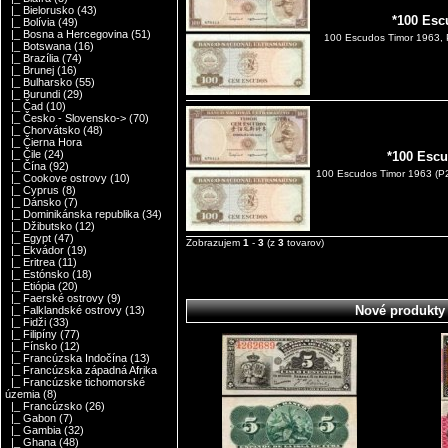
|_ Bielorusko
(43)
*100 Esc
|_ Bolívia
(49)
|_ Bosna a Hercegovina
(51)
100 Escudos Timor 1963, P
|_ Botswana
(16)
|_ Brazília
(74)
|_ Brunej
(16)
|_ Bulharsko
(55)
|_ Burundi
(29)
|_ Čad
(10)
|_ Česko - Slovensko->
(70)
|_ Chorvátsko
(48)
|_ Čierna Hora
|_ Čile
(24)
*100 Esc
|_ Čína
(92)
100 Escudos Timor 1963 (P2
|_ Cookove ostrovy
(10)
|_ Cyprus
(8)
|_ Dánsko
(7)
|_ Dominikánska republika
(34)
|_ Džibutsko
(12)
|_ Egypt
(47)
Zobrazujem
1
-
3
(z
3
tovarov)
|_ Ekvádor
(19)
|_ Eritrea
(11)
|_ Estónsko
(18)
|_ Etiópia
(20)
|_ Faerské ostrovy
(9)
Nové produkty
|_ Falklandské ostrovy
(13)
|_ Fidži
(33)
|_ Filipíny
(77)
|_ Fínsko
(12)
|_ Francúzska Indočína
(13)
|_ Francúzska západná Afrika
|_ Francúzske tichomorské
územia
(8)
|_ Francúzsko
(26)
|_ Gabon
(7)
|_ Gambia
(32)
|_ Ghana
(48)