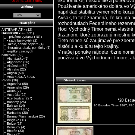
ekonomickej nestabilite a potreboval
Ušetríte: 16% z ceny
Používanie amerického dolára vo V
.::Mena
napríklad stabilitu výmenného kurz
Avšak, to tiež znamená, že krajina n
rozhodnutiach Federálneho rezerv
.::Kategórie
Hoci Východný Timor nemá vlastné 
ANTIKVARIÁT->
(12)
BANKOVKY
->
(6931)
dizajnom, ktoré zobrazujú miestnu kul
|_ - privátne vydania
(101)
Tieto mince sú zaujímavé pre zberat
|_ - sady bankoviek
(2)
|_ -akcie, cenné papiere
(4)
históriu a kultúru tejto krajiny.
|_ -literatúra, obaly, pomôcky
(1)
V našej ponuke nájdete rôzne nomin
|_ -repliky vzácnych
bankoviek
(62)
používajú vo Východnom Timore, ako
|_ Abcházsko
(3)
|_ Afganistan
(36)
|_ Albánsko
(54)
|_ Alžírsko
(22)
|_ Angola
(50)
|_ Antarktída, Arktída,
Pacifik
(36)
Obrázok tovaru
|_ Argentína
(80)
|_ Arménsko
(29)
|_ Aruba
(7)
|_ Austrália
(22)
|_ Azerbajdžan
(27)
*20 Escu
|_ Bahamy
(25)
|_ Bahrajn
(14)
20 Escudos Timor 1967, P26
|_ Bangladéš
(65)
|_ Barbados
(30)
|_ Barma (Mjanmarsko)
(25)
|_ Belgicko
(11)
|_ Belize
(18)
|_ Bermudy
(4)
|_ Bhután
(33)
|_ Biafra
(3)