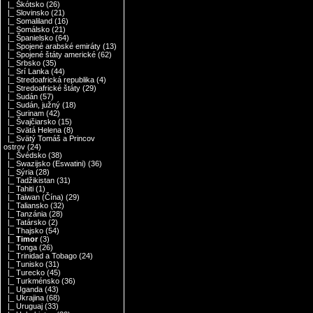
|_ Škótsko
(26)
|_ Slovinsko
(21)
|_ Somaliland
(16)
|_ Somálsko
(21)
|_ Španielsko
(64)
|_ Spojené arabské emiráty
(13)
|_ Spojené štáty americké
(62)
|_ Srbsko
(35)
|_ Srí Lanka
(44)
|_ Stredoafrická republika
(4)
|_ Stredoafrické štáty
(29)
|_ Sudán
(57)
|_ Sudán, južný
(18)
|_ Surinam
(42)
|_ Švajčiarsko
(15)
|_ Svätá Helena
(8)
|_ Svätý Tomáš a Princov
ostrov
(24)
|_ Švédsko
(38)
|_ Swazijsko (Eswatini)
(36)
|_ Sýria
(28)
|_ Tadžikistan
(31)
|_ Tahiti
(1)
|_ Taiwan (Čína)
(29)
|_ Taliansko
(32)
|_ Tanzánia
(28)
|_ Tatársko
(2)
|_ Thajsko
(54)
|_ Timor
(3)
|_ Tonga
(26)
|_ Trinidad a Tobago
(24)
|_ Tunisko
(31)
|_ Turecko
(45)
|_ Turkménsko
(36)
|_ Uganda
(43)
|_ Ukrajina
(68)
|_ Uruguaj
(33)