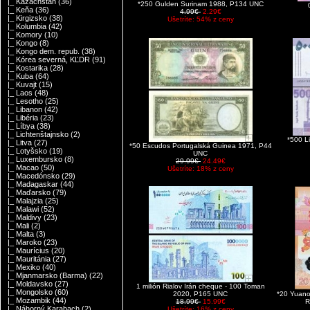
|_ Kazachstan
(36)
*250 Gulden Surinam 1988, P134 UNC
|_ Keňa
(36)
4.99€
2.29€
|_ Kirgizsko
(38)
Ušetríte: 54% z ceny
|_ Kolumbia
(42)
|_ Komory
(10)
|_ Kongo
(8)
|_ Kongo dem. repub.
(38)
|_ Kórea severná, KĽDR
(91)
|_ Kostarika
(28)
|_ Kuba
(64)
|_ Kuvajt
(15)
|_ Laos
(48)
|_ Lesotho
(25)
|_ Libanon
(42)
|_ Libéria
(23)
|_ Líbya
(38)
|_ Lichtenštajnsko
(2)
*500 L
|_ Litva
(27)
*50 Escudos Portugalská Guinea 1971, P44
|_ Lotyšsko
(19)
UNC
|_ Luxembursko
(8)
29.99€
24.49€
|_ Macao
(50)
Ušetríte: 18% z ceny
|_ Macedónsko
(29)
|_ Madagaskar
(44)
|_ Maďarsko
(79)
|_ Malajzia
(25)
|_ Malawi
(52)
|_ Maldivy
(23)
|_ Mali
(2)
|_ Malta
(3)
|_ Maroko
(23)
|_ Maurícius
(20)
|_ Mauritánia
(27)
|_ Mexiko
(40)
|_ Mjanmarsko (Barma)
(22)
|_ Moldavsko
(27)
1 milión Rialov Irán cheque - 100 Toman
|_ Mongolsko
(60)
2020, P165 UNC
*20 Yuano
|_ Mozambik
(44)
18.99€
15.99€
R
|_ Náhorný Karabach
(2)
Ušetríte: 16% z ceny