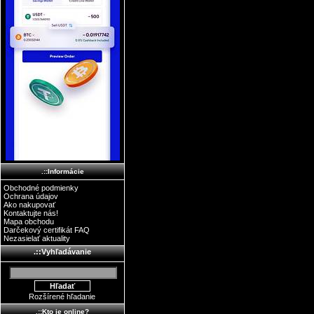
.::Informácie
Obchodné podmienky
Ochrana údajov
Ako nakupovať
Kontaktujte nás!
Mapa obchodu
Darčekový certifikát FAQ
Nezasielať aktuality
.::Vyhľadávanie
Rozšírené hľadanie
.::Kto je online?