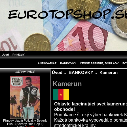
Úvod
Prihlásiť
ANTIKVARIÁT
BANKOVKY
CENNÉ PAPIERE, DOKLADY
FO
Úvod
::
BANKOVKY
:: Kamerun
.::Zľavy [viac]
Kamerun
Objavte fascinujúci svet kameru
obchode!
Ponúkame široký výber bankoviek Ka
Každá bankovka vypovedá o bohatej h
Filmový plagát Policajt v Beverly
Hills II(Beverly Hills Cop II)
stredoafrickej krajiny.