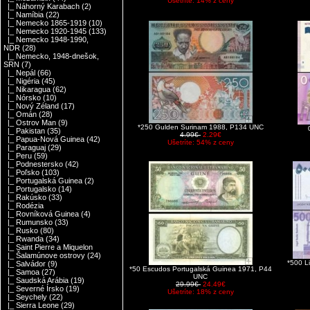
Ušetríte: 14% z ceny
|_ Náhorný Karabach
(2)
|_ Namíbia
(22)
|_ Nemecko 1865-1919
(10)
|_ Nemecko 1920-1945
(133)
|_ Nemecko 1948-1990,
NDR
(28)
|_ Nemecko, 1948-dnešok,
SRN
(7)
|_ Nepál
(66)
|_ Nigéria
(45)
|_ Nikaragua
(62)
|_ Nórsko
(10)
|_ Nový Zéland
(17)
|_ Omán
(28)
|_ Ostrov Man
(9)
*250 Gulden Surinam 1988, P134 UNC
|_ Pakistan
(35)
4.99€
2.29€
|_ Papua-Nová Guinea
(42)
Ušetríte: 54% z ceny
|_ Paraguaj
(29)
|_ Peru
(59)
|_ Podnestersko
(42)
|_ Poľsko
(103)
|_ Portugalská Guinea
(2)
|_ Portugalsko
(14)
|_ Rakúsko
(33)
|_ Rodézia
|_ Rovníková Guinea
(4)
|_ Rumunsko
(33)
|_ Rusko
(80)
|_ Rwanda
(34)
|_ Saint Pierre a Miquelon
|_ Šalamúnove ostrovy
(24)
*500 L
|_ Salvádor
(9)
*50 Escudos Portugalská Guinea 1971, P44
|_ Samoa
(27)
UNC
|_ Saudská Arábia
(19)
29.99€
24.49€
|_ Severné Írsko
(19)
Ušetríte: 18% z ceny
|_ Seychely
(22)
|_ Sierra Leone
(29)