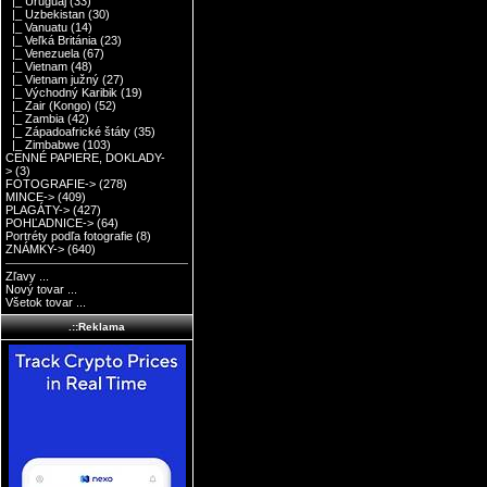
|_ Uruguaj
(33)
|_ Uzbekistan
(30)
|_ Vanuatu
(14)
|_ Veľká Británia
(23)
|_ Venezuela
(67)
|_ Vietnam
(48)
|_ Vietnam južný
(27)
|_ Východný Karibik
(19)
|_ Zair (Kongo)
(52)
|_ Zambia
(42)
|_ Západoafrické štáty
(35)
|_ Zimbabwe
(103)
CENNÉ PAPIERE, DOKLADY-
>
(3)
FOTOGRAFIE->
(278)
MINCE->
(409)
PLAGÁTY->
(427)
POHĽADNICE->
(64)
Portréty podľa fotografie
(8)
ZNÁMKY->
(640)
Zľavy ...
Nový tovar ...
Všetok tovar ...
.::Reklama