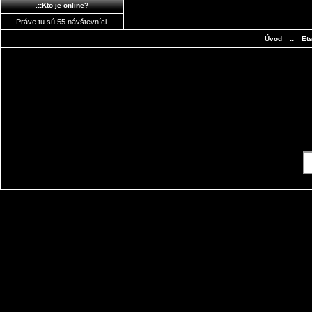
.::Kto je online?
Práve tu sú 55 návštevníci
Úvod
::
Et