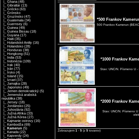
|_ Ghana
(48)
|_ Gibraltár
(13)
|_ Grécko
(63)
|_ Grónsko
|_ Gruzínsko
(47)
*500 Frankov Kamerun
|_ Guatemala
(34)
|_ Guernsey
(6)
500 Frankov Kamerun (BEAC)
|_ Guinea
(49)
|_ Guinea Bissau
(18)
|_ Guyana
(17)
|_ Haiti
(35)
|_ Holandské Antily
(16)
|_ Holandsko
(28)
|_ Honduras
(38)
|_ Hongkong
(51)
|_ India
(53)
*1000 Frankov Kamer
|_ Indonézia
(109)
|_ Irak
(40)
|_ Irán
(77)
Stav: UNC/N. Písmeno U - 
|_ Írsko
(4)
|_ Island
(15)
|_ Izrael
(37)
|_ Jamajka
(28)
|_ Japonsko
(49)
|_ Jemen demokratický
(5)
|_ Jemenská arabská
republika
(38)
*2000 Frankov Kamer
|_ Jersey
(18)
|_ Jordánsko
(25)
|_ Juhoslávia
(92)
Stav: UNC/N. Písmeno U
|_ Južná Afrika
(33)
ele
|_ Južná Kórea
(27)
|_ Kajmanie ostrovy
(16)
|_ Kambodža
(69)
|_ Kamerun
(5)
Zobrazujem
1
-
5
(z
5
tovarov)
|_ Kanada
(22)
|_ Kapverdy
(24)