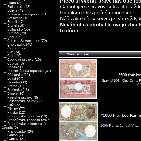
Prečo si vybrať práve náš obcho
|_ Biafra
(3)
Garantujeme pravosť a kvalitu každ
|_ Bielorusko
(43)
|_ Bolívia
(49)
Ponúkame bezpečné doručenie.
|_ Bosna a Hercegovina
(51)
Náš zákaznícky servis je vám vždy k 
|_ Botswana
(16)
|_ Brazília
(74)
Neváhajte a obohaťte svoju zbier
|_ Brunej
(16)
|_ Bulharsko
(55)
histórie.
|_ Burundi
(29)
|_ Čad
(10)
|_ Česko - Slovensko->
(70)
|_ Chorvátsko
(48)
|_ Čierna Hora
|_ Čile
(24)
Obrázok tovaru
|_ Čína
(92)
|_ Cookove ostrovy
(10)
|_ Cyprus
(8)
|_ Dánsko
(7)
|_ Dominikánska republika
(34)
|_ Džibutsko
(12)
*500 frank
|_ Egypt
(47)
Stav: UNC/N. Cinq Cents F
|_ Ekvádor
(19)
Cam
|_ Eritrea
(11)
|_ Estónsko
(18)
|_ Etiópia
(20)
|_ Faerské ostrovy
(9)
|_ Falklandské ostrovy
(13)
|_ Fidži
(33)
|_ Filipíny
(77)
|_ Fínsko
(12)
*1000 Frankov Kamer
|_ Francúzska Indočína
(13)
|_ Francúzska západná Afrika
|_ Francúzske tichomorské
1000 Francs Central Afric
územia
(8)
|_ Francúzsko
(26)
|_ Gabon
(7)
|_ Gambia
(32)