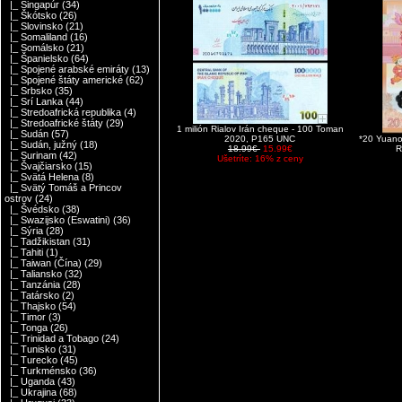
|_ Singapúr
(34)
|_ Škótsko
(26)
|_ Slovinsko
(21)
|_ Somaliland
(16)
|_ Somálsko
(21)
|_ Španielsko
(64)
|_ Spojené arabské emiráty
(13)
|_ Spojené štáty americké
(62)
|_ Srbsko
(35)
|_ Srí Lanka
(44)
|_ Stredoafrická republika
(4)
|_ Stredoafrické štáty
(29)
1 milión Rialov Irán cheque - 100 Toman
|_ Sudán
(57)
2020, P165 UNC
*20 Yuano
|_ Sudán, južný
(18)
18.99€
15.99€
R
|_ Surinam
(42)
Ušetríte: 16% z ceny
|_ Švajčiarsko
(15)
|_ Svätá Helena
(8)
|_ Svätý Tomáš a Princov
ostrov
(24)
|_ Švédsko
(38)
|_ Swazijsko (Eswatini)
(36)
|_ Sýria
(28)
|_ Tadžikistan
(31)
|_ Tahiti
(1)
|_ Taiwan (Čína)
(29)
|_ Taliansko
(32)
|_ Tanzánia
(28)
|_ Tatársko
(2)
|_ Thajsko
(54)
|_ Timor
(3)
|_ Tonga
(26)
|_ Trinidad a Tobago
(24)
|_ Tunisko
(31)
|_ Turecko
(45)
|_ Turkménsko
(36)
|_ Uganda
(43)
|_ Ukrajina
(68)