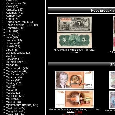
|_ Katar
(21)
|_ Kazachstan
(36)
|_ Keňa
(36)
|_ Kirgizsko
(38)
Nové produkty
|_ Kolumbia
(42)
|_ Komory
(10)
|_ Kongo
(8)
|_ Kongo dem. repub.
(38)
|_ Kórea severná, KĽDR
(91)
|_ Kostarika
(28)
|_ Kuba
(64)
|_ Kuvajt
(15)
|_ Laos
(48)
|_ Lesotho
(25)
|_ Libanon
(42)
|_ Libéria
(23)
|_ Líbya
(38)
*5 Centavos Kuba 1896 P46 UNC
*5 P
59.99€
|_ Lichtenštajnsko
(2)
|_ Litva
(27)
|_ Lotyšsko
(19)
|_ Luxembursko
(8)
Zľ
|_ Macao
(50)
|_ Macedónsko
(29)
|_ Madagaskar
(44)
|_ Maďarsko
(79)
|_ Malajzia
(25)
|_ Malawi
(52)
|_ Maldivy
(23)
|_ Mali
(2)
|_ Malta
(3)
|_ Maroko
(23)
|_ Maurícius
(20)
|_ Mauritánia
(27)
|_ Mexiko
(40)
|_ Mjanmarsko (Barma)
(22)
|_ Moldavsko
(27)
*1000 Dinárov Juhoslávia 1990, P107 UNC
*2000 D
|_ Mongolsko
(60)
2.95€
2.55€
|_ Mozambik
(44)