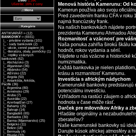
1.66€
1.39€
Menová história Kamerunu: Od ko
Ušetríte: 16% z ceny
Kamerun používa ako svoju oficiáln
.::Mena
Pred zavedením franku CFA v roku 19
najmä francúzsky frank.
Na našich bankovkách nájdete portr
.::Kategórie
prezidenta Kamerunu Ahmadou Ahidjo, 
ANTIKVARIÁT->
(12)
BANKOVKY
->
(6931)
Rozmanitosť a vzácnosť pre vášn
|_ - privátne vydania
(101)
Naša ponuka zahŕňa širokú škálu k
|_ - sady bankoviek
(2)
|_ -akcie, cenné papiere
(4)
hodnôt, rokov vydania a sérií.
|_ -literatúra, obaly, pomôcky
(1)
Nájdete u nás vzácne a historické 
|_ -repliky vzácnych
bankoviek
(62)
numizmatika.
|_ Abcházsko
(3)
|_ Afganistan
(36)
Každá bankovka je nielen platidlom,
|_ Albánsko
(54)
krásu a rozmanitosť Kamerunu.
|_ Alžírsko
(22)
|_ Angola
(50)
Investícia s africkým nádychom
|_ Antarktída, Arktída,
Kamerunské bankovky predstavujú nie
Pacifik
(36)
|_ Argentína
(80)
potenciálnu investíciu.
|_ Arménsko
(29)
|_ Aruba
(7)
Vzhľadom na rastúci záujem o afric
|_ Austrália
(22)
hodnota v čase môže rásť.
|_ Azerbajdžan
(27)
|_ Bahamy
(25)
Darček pre milovníkov Afriky a zb
|_ Bahrajn
(14)
Hľadáte originálny a nezabudnuteľný
|_ Bangladéš
(65)
|_ Barbados
(30)
zberateľov?
|_ Barma (Mjanmarsko)
(25)
Naše kamerunské bankovky sú ideá
|_ Belgicko
(11)
|_ Belize
(18)
Darujte kúsok africkej atmosféry a hi
|_ Bermudy
(4)
|_ Bhután
(33)