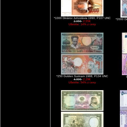
*1000 Dinárov Juhoslávia 1990, P107 UNC
*2000 D
2.95€
2.55€
Ušetríte: 14% z ceny
*250 Gulden Surinam 1988, P134 UNC
4.99€
2.29€
Ušetríte: 54% z ceny