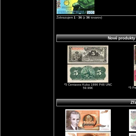
Zobrazujem
1
-
36
(z
36
tovarov)
Nové produkty
*5 Centavos Kuba 1896 P46 UNC
*5 P
59.99€
Zľ