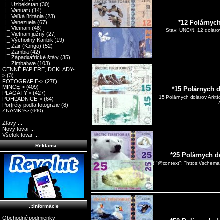
|_ Uzbekistan
(30)
|_ Vanuatu
(14)
|_ Veľká Británia
(23)
*12 Polárnych
|_ Venezuela
(67)
|_ Vietnam
(48)
Stav: UNC/N. 12 dolárov 
|_ Vietnam južný
(27)
|_ Východný Karibik
(19)
|_ Zair (Kongo)
(52)
|_ Zambia
(42)
|_ Západoafrické štáty
(35)
|_ Zimbabwe
(103)
CENNÉ PAPIERE, DOKLADY-
>
(3)
FOTOGRAFIE->
(278)
MINCE->
(409)
*15 Polárnych d
PLAGÁTY->
(427)
15 Polárnych dolárov Arkt
POHĽADNICE->
(64)
Portréty podľa fotografie
(8)
ZNÁMKY->
(640)
Zľavy ...
Nový tovar ...
Všetok tovar ...
.::Reklama
*25 Polárnych d
{ "@context": "https://schema
.::Informácie
Obchodné podmienky