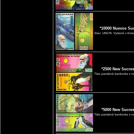
*10000 Nuevos Suc
Stav: UNC/N. Vydané v Antar
*2500 New Sucres
Táto pamätná bankovka s n
*5000 New Sucres
Táto pamätná bankovka s n