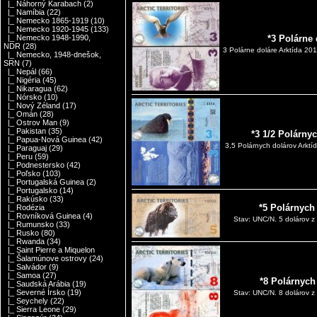
|_ Náhorný Karabach
(2)
|_ Namíbia
(22)
|_ Nemecko 1865-1919
(10)
|_ Nemecko 1920-1945
(133)
*3 Polárne 
|_ Nemecko 1948-1990,
NDR
(28)
3 Polárne doláre Arktída 20
|_ Nemecko, 1948-dnešok,
SRN
(7)
|_ Nepál
(66)
|_ Nigéria
(45)
|_ Nikaragua
(62)
|_ Nórsko
(10)
|_ Nový Zéland
(17)
|_ Omán
(28)
|_ Ostrov Man
(9)
|_ Pakistan
(35)
*3 1/2 Polárny
|_ Papua-Nová Guinea
(42)
3,5 Polárnych dolárov Arkt
|_ Paraguaj
(29)
|_ Peru
(59)
|_ Podnestersko
(42)
|_ Poľsko
(103)
|_ Portugalská Guinea
(2)
|_ Portugalsko
(14)
|_ Rakúsko
(33)
*5 Polárnych
|_ Rodézia
|_ Rovníková Guinea
(4)
Stav: UNC/N. 5 dolárov z 
|_ Rumunsko
(33)
|_ Rusko
(80)
|_ Rwanda
(34)
|_ Saint Pierre a Miquelon
|_ Šalamúnove ostrovy
(24)
|_ Salvádor
(9)
|_ Samoa
(27)
*8 Polárnych
|_ Saudská Arábia
(19)
|_ Severné Írsko
(19)
Stav: UNC/N. 8 dolárov z 
|_ Seychely
(22)
|_ Sierra Leone
(29)