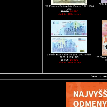
*500 L
*50 Escudos Portugalská Guinea 1971, P44
UNC
29.99€
24.49€
Ušetríte: 18% z ceny
1 milión Rialov Irán cheque - 100 Toman
2020, P165 UNC
*20 Yuano
18.99€
15.99€
R
Ušetríte: 16% z ceny
Úvod
::
Et