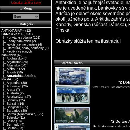
Antarktída je najjužnejší svetadiel
Ušetríte: 14% z ceny
nie je uvedené inak, bankovky sú v 
.::Mena
Arktída je oblasť okolo severného pó
okolí južného pólu. Arktída zahŕňa s
Kanady, Grónska (súčasť Dánska), R
.::Kategórie
Fínska.
ANTIKVARIÁT->
(12)
BANKOVKY
->
(6931)
|_ - privátne vydania
(101)
Obrázky slúžia len na ilustráciu!
|_ - sady bankoviek
(2)
|_ -akcie, cenné papiere
(4)
|_ -literatúra, obaly, pomôcky
(1)
|_ -repliky vzácnych
bankoviek
(62)
|_ Abcházsko
(3)
|_ Afganistan
(36)
Obrázok tovaru
|_ Albánsko
(54)
|_ Alžírsko
(22)
|_ Angola
(50)
|_ Antarktída, Arktída,
Pacifik
(36)
*2 Dol
|_ Argentína
(80)
|_ Arménsko
(29)
Stav: UNC/N. Two Antarctica
|_ Aruba
(7)
|_ Austrália
(22)
|_ Azerbajdžan
(27)
|_ Bahamy
(25)
|_ Bahrajn
(14)
|_ Bangladéš
(65)
|_ Barbados
(30)
|_ Barma (Mjanmarsko)
(25)
|_ Belgicko
(11)
*2 Doláre 
|_ Belize
(18)
|_ Bermudy
(4)
Bankovka s nominálnou hod
|_ Bhután
(33)