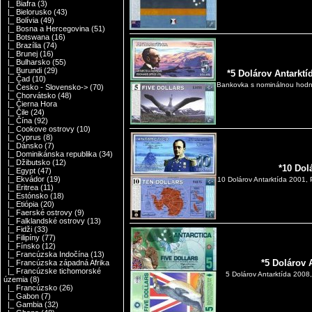
|_ Biafra
(3)
|_ Bielorusko
(43)
|_ Bolívia
(49)
|_ Bosna a Hercegovina
(51)
|_ Botswana
(16)
|_ Brazília
(74)
|_ Brunej
(16)
|_ Bulharsko
(55)
|_ Burundi
(29)
*5 Dolárov Antarkt
|_ Čad
(10)
Bankovka s nominálnou hodno
|_ Česko - Slovensko->
(70)
|_ Chorvátsko
(48)
|_ Čierna Hora
|_ Čile
(24)
|_ Čína
(92)
|_ Cookove ostrovy
(10)
|_ Cyprus
(8)
|_ Dánsko
(7)
|_ Dominikánska republika
(34)
|_ Džibutsko
(12)
*10 Dol
|_ Egypt
(47)
|_ Ekvádor
(19)
10 Dolárov Antarktída 2001,
|_ Eritrea
(11)
|_ Estónsko
(18)
|_ Etiópia
(20)
|_ Faerské ostrovy
(9)
|_ Falklandské ostrovy
(13)
|_ Fidži
(33)
|_ Filipíny
(77)
|_ Fínsko
(12)
|_ Francúzska Indočína
(13)
*5 Dolárov 
|_ Francúzska západná Afrika
|_ Francúzske tichomorské
5 Dolárov Antarktída 2008,
územia
(8)
|_ Francúzsko
(26)
|_ Gabon
(7)
|_ Gambia
(32)