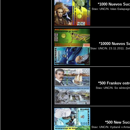
*1000 Nuevos Suc
Stav: UNC/N. Islas Galapagos
*10000 Nuevos S
Stav: UNC/N. 23.11.2011. Ze
*500 Frankov ost
Stav: UNC/N. So sériovým
*500 New Sucr
Stav: UNC/N. Vydané v Antar