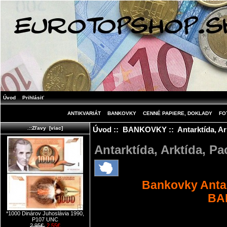
Úvod
Prihlásiť
ANTIKVARIÁT
BANKOVKY
CENNÉ PAPIERE, DOKLADY
FO
Úvod
::
BANKOVKY
:: Antarktída, Ar
.::Zľavy [viac]
Antarktída, Arktída, Pac
Bankovky Antar
BA
*1000 Dinárov Juhoslávia 1990,
P107 UNC
2.95€
2.55€