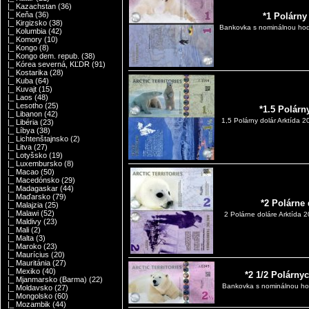
|_ Kazachstan
(36)
|_ Keňa
(36)
*1 Polárny
|_ Kirgizsko
(38)
Bankovka s nominálnou hodn
|_ Kolumbia
(42)
|_ Komory
(10)
|_ Kongo
(8)
|_ Kongo dem. repub.
(38)
|_ Kórea severná, KĽDR
(91)
|_ Kostarika
(28)
|_ Kuba
(64)
|_ Kuvajt
(15)
|_ Laos
(48)
|_ Lesotho
(25)
*1.5 Polárn
|_ Libanon
(42)
1,5 Polárny dolár Arktída
|_ Libéria
(23)
|_ Líbya
(38)
|_ Lichtenštajnsko
(2)
|_ Litva
(27)
|_ Lotyšsko
(19)
|_ Luxembursko
(8)
|_ Macao
(50)
|_ Macedónsko
(29)
|_ Madagaskar
(44)
|_ Maďarsko
(79)
*2 Polárne 
|_ Malajzia
(25)
|_ Malawi
(52)
2 Polárne doláre Arktída 
|_ Maldivy
(23)
|_ Mali
(2)
|_ Malta
(3)
|_ Maroko
(23)
|_ Maurícius
(20)
|_ Mauritánia
(27)
|_ Mexiko
(40)
*2 1/2 Polárny
|_ Mjanmarsko (Barma)
(22)
Bankovka s nominálnou hod
|_ Moldavsko
(27)
|_ Mongolsko
(60)
|_ Mozambik
(44)