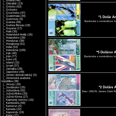
|_ Ghana
(48)
|_ Gibraltár
(13)
|_ Grécko
(63)
|_ Grónsko
|_ Gruzínsko
(47)
|_ Guatemala
(34)
*1 Dolár An
|_ Guernsey
(6)
Bankovka s nominálnou ho
|_ Guinea
(49)
|_ Guinea Bissau
(18)
|_ Guyana
(17)
|_ Haiti
(35)
|_ Holandské Antily
(16)
|_ Holandsko
(28)
|_ Honduras
(38)
|_ Hongkong
(51)
|_ India
(53)
|_ Indonézia
(109)
*5 Dolárov A
|_ Irak
(40)
|_ Irán
(77)
Bankovka s nominálnou ho
|_ Írsko
(4)
|_ Island
(15)
|_ Izrael
(37)
|_ Jamajka
(28)
|_ Japonsko
(49)
|_ Jemen demokratický
(5)
|_ Jemenská arabská
republika
(38)
|_ Jersey
(18)
*2 Doláre 
|_ Jordánsko
(25)
|_ Juhoslávia
(92)
Stav: UNC/N. James Clark Ro
|_ Južná Afrika
(33)
|_ Južná Kórea
(27)
|_ Kajmanie ostrovy
(16)
|_ Kambodža
(69)
|_ Kamerun
(5)
|_ Kanada
(22)
|_ Kapverdy
(24)
|_ Katar
(21)