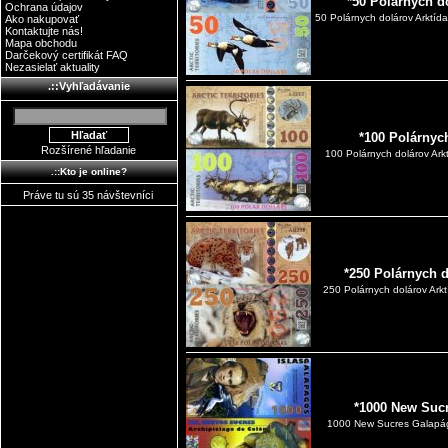
*50 Polárnych d
Ochrana údajov
50 Polárnych dolárov Arktída
Ako nakupovať
Kontaktujte nás!
Mapa obchodu
Darčekový certifikát FAQ
Nezasielať aktuality
.::Vyhľadávanie
*100 Polárnyc
Rozšírené hľadanie
100 Polárnych dolárov Ark
.::Kto je online?
Práve tu sú 35 návštevníci
*250 Polárnych 
250 Polárnych dolárov Ark
*1000 New Suc
1000 New Sucres Galapág