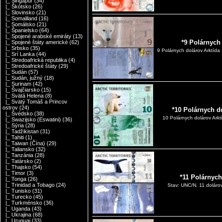
|_ Singapúr
(34)
|_ Škótsko
(26)
|_ Slovinsko
(21)
|_ Somaliland
(16)
|_ Somálsko
(21)
|_ Španielsko
(64)
|_ Spojené arabské emiráty
(13)
*9 Polárnych
|_ Spojené štáty americké
(62)
|_ Srbsko
(35)
9 Polárnych dolárov Arktíd
|_ Srí Lanka
(44)
|_ Stredoafrická republika
(4)
|_ Stredoafrické štáty
(29)
|_ Sudán
(57)
|_ Sudán, južný
(18)
|_ Surinam
(42)
|_ Švajčiarsko
(15)
|_ Svätá Helena
(8)
|_ Svätý Tomáš a Princov
ostrov
(24)
*10 Polárnych d
|_ Švédsko
(38)
10 Polárnych dolárov Ark
|_ Swazijsko (Eswatini)
(36)
|_ Sýria
(28)
|_ Tadžikistan
(31)
|_ Tahiti
(1)
|_ Taiwan (Čína)
(29)
|_ Taliansko
(32)
|_ Tanzánia
(28)
|_ Tatársko
(2)
|_ Thajsko
(54)
|_ Timor
(3)
*11 Polárnych
|_ Tonga
(26)
|_ Trinidad a Tobago
(24)
Stav: UNC/N. 11 dolárov 
|_ Tunisko
(31)
|_ Turecko
(45)
|_ Turkménsko
(36)
|_ Uganda
(43)
|_ Ukrajina
(68)
|_ Uruguaj
(33)