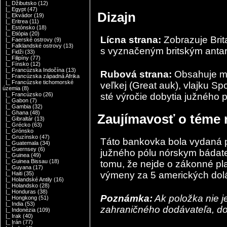
|_ Džibutsko
(12)
|_ Egypt
(47)
Dizajn
|_ Ekvádor
(19)
|_ Eritrea
(11)
|_ Estónsko
(18)
|_ Etiópia
(20)
Lícna strana:
Zobrazuje Brit
|_ Faerské ostrovy
(9)
|_ Falklandské ostrovy
(13)
s vyznačeným britským antarkt
|_ Fidži
(33)
|_ Filipíny
(77)
|_ Fínsko
(12)
|_ Francúzska Indočína
(13)
Rubová strana:
Obsahuje ma
|_ Francúzska západná Afrika
|_ Francúzske tichomorské
veľkej (Great auk), vlajku Sp
územia
(8)
sté výročie dobytia južného pó
|_ Francúzsko
(26)
|_ Gabon
(7)
|_ Gambia
(32)
|_ Ghana
(48)
Zaujímavosť o téme
|_ Gibraltár
(13)
|_ Grécko
(63)
|_ Grónsko
|_ Gruzínsko
(47)
Táto bankovka bola vydaná pri
|_ Guatemala
(34)
|_ Guernsey
(6)
južného pólu nórskym báda
|_ Guinea
(49)
|_ Guinea Bissau
(18)
tomu, že nejde o zákonné pl
|_ Guyana
(17)
výmeny za 5 amerických dol
|_ Haiti
(35)
|_ Holandské Antily
(16)
|_ Holandsko
(28)
|_ Honduras
(38)
Poznámka:
Ak položka nie j
|_ Hongkong
(51)
|_ India
(53)
zahraničného dodávateľa, dod
|_ Indonézia
(109)
|_ Irak
(40)
|_ Irán
(77)