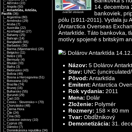
Bankovka s no
|_ Alžírsko
(22)
14. decembra 2
|_ Angola
(50)
|_ Antarktída, Arktída,
zväčšiť obrázok
bankoviek, pri
Pacifik
(36)
|_ Argentína
(80)
pólu (1911-2011). Vydala ju
|_ Arménsko
(29)
|_ Aruba
(7)
(Antarctica Overseas Excha
|_ Austrália
(22)
|_ Azerbajdžan
(27)
Antarktíde. Táto bankovka, 
|_ Bahamy
(25)
motívy spojené s britským ant
|_ Bahrajn
(14)
|_ Bangladéš
(65)
|_ Barbados
(30)
|_ Barma (Mjanmarsko)
(25)
|_ Belgicko
(11)
|_ Belize
(18)
|_ Bermudy
(4)
|_ Bhután
(33)
Názov:
5 Dolárov Antark
|_ Biafra
(3)
|_ Bielorusko
(43)
Stav:
UNC (uncirculated/
|_ Bolívia
(49)
Pôvod:
Antarktída
|_ Bosna a Hercegovina
(51)
|_ Botswana
(16)
Emitent:
Antarctica Ove
|_ Brazília
(74)
|_ Brunej
(16)
Rok vydania:
2011
|_ Bulharsko
(55)
|_ Burundi
(29)
Mena:
Dolár
|_ Čad
(10)
|_ Česko - Slovensko->
(70)
Zloženie:
Polymér
|_ Chorvátsko
(48)
|_ Čierna Hora
Rozmery:
158 × 80 mm
|_ Čile
(24)
Tvar:
Obdĺžnikový
|_ Čína
(92)
|_ Cookove ostrovy
(10)
Demonetizácia:
31. de
|_ Cyprus
(8)
|_ Dánsko
(7)
|_ Dominikánska republika
(34)