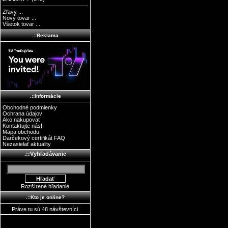
Zľavy ...
Nový tovar ...
Všetok tovar ...
.::Reklama
.::Informácie
Obchodné podmienky
Ochrana údajov
Ako nakupovať
Kontaktujte nás!
Mapa obchodu
Darčekový certifikát FAQ
Nezasielať aktuality
.::Vyhľadávanie
Rozšírené hľadanie
.::Kto je online?
Práve tu sú 48 návštevníci