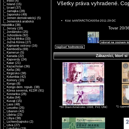
|_ Írsko
(4)
Všetky práva vyhradené. Co
|_ Island
(15)
|_ Izrael
(37)
|_ Jamajka
(28)
|_ Japonsko
(49)
|_ Jemen demokratický
(5)
Kód: bANTARCTICA005d-2011-29-DC
|_ Jemenská arabská
republika
(38)
Tovar 20/3
|_ Jersey
(18)
|_ Jordánsko
(25)
|_ Juhoslávia
(92)
|_ Južná Afrika
(33)
|_ Južná Kórea
(27)
návrat na zoznam t
|_ Kajmanie ostrovy
(16)
napísať hodnotenie
|_ Kambodža
(69)
|_ Kamerun
(5)
Zákazníci, ktorí si 
|_ Kanada
(22)
|_ Kapverdy
(24)
|_ Katar
(21)
|_ Kazachstan
(36)
|_ Keňa
(36)
|_ Kirgizsko
(38)
|_ Kolumbia
(42)
|_ Komory
(10)
|_ Kongo
(8)
|_ Kongo dem. repub.
(38)
|_ Kórea severná, KĽDR
(91)
|_ Kostarika
(28)
|_ Kuba
(64)
|_ Kuvajt
(15)
|_ Laos
(48)
*1 cypers
*50 Dram Arménsko 1998, P41 UNC
|_ Lesotho
(25)
|_ Libanon
(42)
|_ Libéria
(23)
|_ Líbya
(38)
|_ Lichtenštajnsko
(2)
|_ Litva
(27)
|_ Lotyšsko
(19)