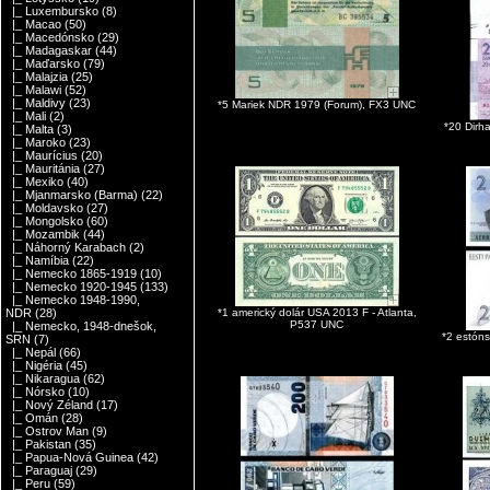
|_ Luxembursko
(8)
|_ Macao
(50)
|_ Macedónsko
(29)
|_ Madagaskar
(44)
|_ Maďarsko
(79)
|_ Malajzia
(25)
|_ Malawi
(52)
|_ Maldivy
(23)
*5 Mariek NDR 1979 (Forum), FX3 UNC
|_ Mali
(2)
*20 Dirh
|_ Malta
(3)
|_ Maroko
(23)
|_ Maurícius
(20)
|_ Mauritánia
(27)
|_ Mexiko
(40)
|_ Mjanmarsko (Barma)
(22)
|_ Moldavsko
(27)
|_ Mongolsko
(60)
|_ Mozambik
(44)
|_ Náhorný Karabach
(2)
|_ Namíbia
(22)
|_ Nemecko 1865-1919
(10)
|_ Nemecko 1920-1945
(133)
|_ Nemecko 1948-1990,
*1 americký dolár USA 2013 F - Atlanta,
NDR
(28)
P537 UNC
|_ Nemecko, 1948-dnešok,
*2 estón
SRN
(7)
|_ Nepál
(66)
|_ Nigéria
(45)
|_ Nikaragua
(62)
|_ Nórsko
(10)
|_ Nový Zéland
(17)
|_ Omán
(28)
|_ Ostrov Man
(9)
|_ Pakistan
(35)
|_ Papua-Nová Guinea
(42)
|_ Paraguaj
(29)
|_ Peru
(59)