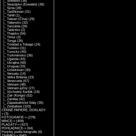
|_ Švédsko
(38)
|_ Swazijsko (Eswatini)
(36)
|_ Sýria
(28)
|_ Tadžikistan
(31)
|_ Tahiti
(1)
|_ Taiwan (Čína)
(29)
|_ Taliansko
(32)
|_ Tanzánia
(28)
|_ Tatársko
(2)
|_ Thajsko
(54)
|_ Timor
(3)
|_ Tonga
(26)
|_ Trinidad a Tobago
(24)
|_ Tunisko
(31)
|_ Turecko
(45)
|_ Turkménsko
(36)
|_ Uganda
(43)
|_ Ukrajina
(68)
|_ Uruguaj
(33)
|_ Uzbekistan
(30)
|_ Vanuatu
(14)
|_ Veľká Británia
(23)
|_ Venezuela
(67)
|_ Vietnam
(48)
|_ Vietnam južný
(27)
|_ Východný Karibik
(19)
|_ Zair (Kongo)
(52)
|_ Zambia
(42)
|_ Západoafrické štáty
(35)
|_ Zimbabwe
(103)
CENNÉ PAPIERE, DOKLADY-
>
(3)
FOTOGRAFIE->
(278)
MINCE->
(409)
PLAGÁTY->
(427)
POHĽADNICE->
(64)
Portréty podľa fotografie
(8)
ZNÁMKY->
(640)