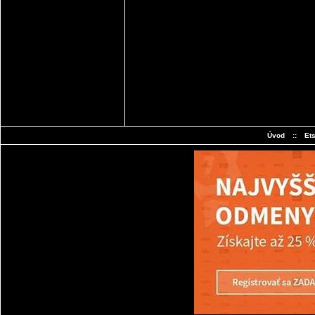
Úvod
::
Et