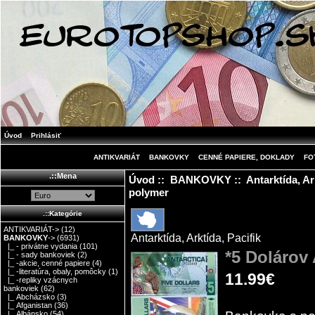
Úvod
Prihlásiť
ANTIKVARIÁT
BANKOVKY
CENNÉ PAPIERE, DOKLADY
FO
.::Mena
Úvod
::
BANKOVKY
::
Antarktída, Ar
polymer
.::Kategórie
ANTIKVARIÁT->
(12)
Antarktída, Arktída, Pacifik
BANKOVKY
->
(6931)
|_ - privátne vydania
(101)
*5 Dolárov 
|_ - sady bankoviek
(2)
|_ -akcie, cenné papiere
(4)
|_ -literatúra, obaly, pomôcky
(1)
11.99€
|_ -repliky vzácnych
bankoviek
(62)
|_ Abcházsko
(3)
|_ Afganistan
(36)
|_ Albánsko
(54)