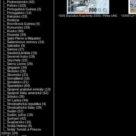
|_ Podnestersko
(42)
|_ Poľsko
(103)
|_ Portugalská Guinea
(2)
|_ Portugalsko
(14)
*200 Escudos Kapverdy 2005, P68a UNC
*2000 Lír
|_ Rakúsko
(33)
|_ Rodézia
|_ Rovníková Guinea
(4)
|_ Rumunsko
(33)
|_ Rusko
(80)
|_ Rwanda
(34)
|_ Saint Pierre a Miquelon
|_ Šalamúnove ostrovy
(24)
|_ Salvádor
(9)
|_ Samoa
(27)
|_ Saudská Arábia
(19)
|_ Severné Írsko
(19)
|_ Seychely
(22)
|_ Sierra Leone
(29)
|_ Singapúr
(34)
|_ Škótsko
(26)
|_ Slovinsko
(21)
|_ Somaliland
(16)
|_ Somálsko
(21)
|_ Španielsko
(64)
|_ Spojené arabské emiráty
(13)
|_ Spojené štáty americké
(62)
|_ Srbsko
(35)
|_ Srí Lanka
(44)
|_ Stredoafrická republika
(4)
|_ Stredoafrické štáty
(29)
|_ Sudán
(57)
|_ Sudán, južný
(18)
|_ Surinam
(42)
|_ Švajčiarsko
(15)
|_ Svätá Helena
(8)
|_ Svätý Tomáš a Princov
ostrov
(24)