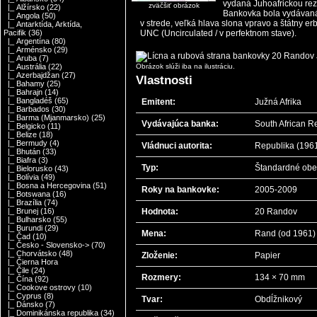
vydaná Juhoafrickou re
zväčšiť obrázok
|_ Alžírsko
(22)
Bankovka bola vydávaná 
|_ Angola
(50)
v strede, veľká hlava slona vpravo a štátny e
|_ Antarktída, Arktída,
UNC (Uncirculated / v perfektnom stave).
Pacifik
(36)
|_ Argentína
(80)
|_ Arménsko
(29)
|_ Aruba
(7)
Obrázok slúži iba na ilustráciu.
|_ Austrália
(22)
|_ Azerbajdžan
(27)
Vlastnosti
|_ Bahamy
(25)
|_ Bahrajn
(14)
|_ Bangladéš
(65)
Emitent:
Južná Afrika
|_ Barbados
(30)
|_ Barma (Mjanmarsko)
(25)
Vydávajúca banka:
South African R
|_ Belgicko
(11)
|_ Belize
(18)
|_ Bermudy
(4)
Vládnuci autorita:
Republika (196
|_ Bhután
(33)
|_ Biafra
(3)
Typ:
Štandardné ob
|_ Bielorusko
(43)
|_ Bolívia
(49)
|_ Bosna a Hercegovina
(51)
Roky na bankovke:
2005-2009
|_ Botswana
(16)
|_ Brazília
(74)
Hodnota:
20 Randov
|_ Brunej
(16)
|_ Bulharsko
(55)
|_ Burundi
(29)
Mena:
Rand (od 1961)
|_ Čad
(10)
|_ Česko - Slovensko->
(70)
|_ Chorvátsko
(48)
Zloženie:
Papier
|_ Čierna Hora
|_ Čile
(24)
Rozmery:
134 × 70 mm
|_ Čína
(92)
|_ Cookove ostrovy
(10)
|_ Cyprus
(8)
Tvar:
Obdĺžnikový
|_ Dánsko
(7)
|_ Dominikánska republika
(34)