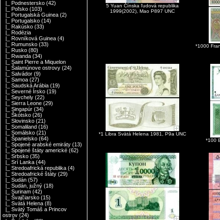
|_ Podnestersko
(42)
5 Yuan Čínska ľudová republika
|_ Poľsko
(103)
1999(2002), Mao P897 UNC
|_ Portugalská Guinea
(2)
|_ Portugalsko
(14)
|_ Rakúsko
(33)
|_ Rodézia
|_ Rovníková Guinea
(4)
|_ Rumunsko
(33)
*1000 Fran
|_ Rusko
(80)
|_ Rwanda
(34)
|_ Saint Pierre a Miquelon
|_ Šalamúnove ostrovy
(24)
|_ Salvádor
(9)
|_ Samoa
(27)
|_ Saudská Arábia
(19)
|_ Severné Írsko
(19)
|_ Seychely
(22)
|_ Sierra Leone
(29)
|_ Singapúr
(34)
|_ Škótsko
(26)
|_ Slovinsko
(21)
|_ Somaliland
(16)
|_ Somálsko
(21)
*1 Libra Svätá Helena 1981, P9a UNC
|_ Španielsko
(64)
*100 
|_ Spojené arabské emiráty
(13)
|_ Spojené štáty americké
(62)
|_ Srbsko
(35)
|_ Srí Lanka
(44)
|_ Stredoafrická republika
(4)
|_ Stredoafrické štáty
(29)
|_ Sudán
(57)
|_ Sudán, južný
(18)
|_ Surinam
(42)
|_ Švajčiarsko
(15)
|_ Svätá Helena
(8)
|_ Svätý Tomáš a Princov
ostrov
(24)