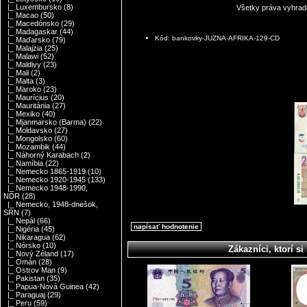
|_ Luxembursko
(8)
Všetky práva vyhrad
|_ Macao
(50)
|_ Macedónsko
(29)
|_ Madagaskar
(44)
Kód: bankovky-JUZNA-AFRIKA-129-CD
|_ Maďarsko
(79)
|_ Malajzia
(25)
|_ Malawi
(52)
|_ Maldivy
(23)
|_ Mali
(2)
|_ Malta
(3)
|_ Maroko
(23)
|_ Maurícius
(20)
|_ Mauritánia
(27)
|_ Mexiko
(40)
|_ Mjanmarsko (Barma)
(22)
|_ Moldavsko
(27)
|_ Mongolsko
(60)
|_ Mozambik
(44)
|_ Náhorný Karabach
(2)
|_ Namíbia
(22)
|_ Nemecko 1865-1919
(10)
|_ Nemecko 1920-1945
(133)
|_ Nemecko 1948-1990,
NDR
(28)
|_ Nemecko, 1948-dnešok,
SRN
(7)
|_ Nepál
(66)
napísať hodnotenie
|_ Nigéria
(45)
|_ Nikaragua
(62)
|_ Nórsko
(10)
Zákazníci, ktorí si 
|_ Nový Zéland
(17)
|_ Omán
(28)
|_ Ostrov Man
(9)
|_ Pakistan
(35)
|_ Papua-Nová Guinea
(42)
|_ Paraguaj
(29)
|_ Peru
(59)