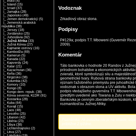
|_ Írsko
(4)
|_ Island
(15)
Vodoznak
|_ Izrael
(37)
|_ Jamajka
(28)
|_ Japonsko
(49)
Zrkadlový obraz slona.
|_ Jemen demokratický
(5)
|_ Jemenská arabská
republika
(38)
Podpisy
|_ Jersey
(18)
|_ Jordánsko
(25)
|_ Juhoslávia
(92)
P#129a; podpis T.T. Mboweni (Guvernér Reze
|_ Južná Afrika
(33)
2009).
|_ Južná Kórea
(27)
|_ Kajmanie ostrovy
(16)
|_ Kambodža
(69)
Komentár
|_ Kamerun
(5)
|_ Kanada
(22)
|_ Kapverdy
(24)
Táto bankovka o hodnote 20 Randov z Južnej 
|_ Katar
(21)
prírodnom bohatstve a ekonomických aktivitách 
|_ Kazachstan
(36)
|_ Keňa
(36)
zvieratá, ktoré symbolizujú silu a majestátnosť
|_ Kirgizsko
(38)
geometrické tvary. Rubová strana bankovky pr
|_ Kolumbia
(42)
význam ťažobného priemyslu pre juhoafrické 
|_ Komory
(10)
vodoznak s obrazom slona a UV aktivitu. Bo
|_ Kongo
(8)
podpis vtedajšieho guvernéra T.T. Mboweniho. 
|_ Kongo dem. repub.
(38)
(predtým uvedené ako Tswana a Zulu v niektorý
|_ Kórea severná, KĽDR
(91)
|_ Kostarika
(28)
Bankovka je cenným zberateľským kúskom, kto
|_ Kuba
(64)
rozmanitosťou Južnej Afriky.
|_ Kuvajt
(15)
|_ Laos
(48)
|_ Lesotho
(25)
|_ Libanon
(42)
Poznámka: Ak položka nie je na sklade, obj
|_ Libéria
(23)
približne 2 týždne.
|_ Líbya
(38)
|_ Lichtenštajnsko
(2)
|_ Litva
(27)
|_ Lotyšsko
(19)