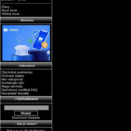
Zľavy ...
Nový tovar ...
Všetok tovar ...
.::Reklama
.::Informácie
Obchodné podmienky
Ochrana údajov
Ako nakupovať
Kontaktujte nás!
Mapa obchodu
Darčekový certifikát FAQ
Nezasielať aktuality
.::Vyhľadávanie
Rozšírené hľadanie
.::Kto je online?
Práve tu sú 25 návštevníci