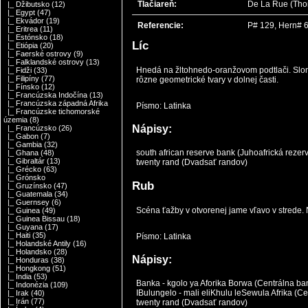
Tlačiareň:
De La Rue (Thom
|_ Džibutsko
(12)
|_ Egypt
(47)
|_ Ekvádor
(19)
Referencie:
P# 129, Hern# 
|_ Eritrea
(11)
|_ Estónsko
(18)
Líc
|_ Etiópia
(20)
|_ Faerské ostrovy
(9)
|_ Falklandské ostrovy
(13)
Hnedá na žltohnedo-oranžovom podtlači. Slony 
|_ Fidži
(33)
|_ Filipíny
(77)
rôzne geometrické tvary v dolnej časti.
|_ Fínsko
(12)
|_ Francúzska Indočína
(13)
|_ Francúzska západná Afrika
Písmo: Latinka
|_ Francúzske tichomorské
územia
(8)
Nápisy:
|_ Francúzsko
(26)
|_ Gabon
(7)
|_ Gambia
(32)
south african reserve bank (Juhoafrická reze
|_ Ghana
(48)
|_ Gibraltár
(13)
twenty rand (Dvadsať randov)
|_ Grécko
(63)
|_ Grónsko
Rub
|_ Gruzínsko
(47)
|_ Guatemala
(34)
|_ Guernsey
(6)
Scéna ťažby v otvorenej jame vľavo v strede.
|_ Guinea
(49)
|_ Guinea Bissau
(18)
|_ Guyana
(17)
|_ Haiti
(35)
Písmo: Latinka
|_ Holandské Antily
(16)
|_ Holandsko
(28)
Nápisy:
|_ Honduras
(38)
|_ Hongkong
(51)
|_ India
(53)
Banka - kgolo ya Aforika Borwa (Centrálna ban
|_ Indonézia
(109)
IBulungelo - mali eliKhulu leSewula Afrika (Ce
|_ Irak
(40)
|_ Irán
(77)
twenty rand (Dvadsať randov)