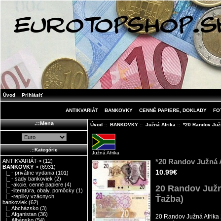
Úvod
Prihlásiť
ANTIKVARIÁT
BANKOVKY
CENNÉ PAPIERE, DOKLADY
FO
.::Mena
Úvod
::
BANKOVKY
::
Južná Afrika
:: *20 Randov Juž
.::Kategórie
Južná Afrika
*20 Randov Južná 
ANTIKVARIÁT->
(12)
BANKOVKY
->
(6931)
10.99€
|_ - privátne vydania
(101)
|_ - sady bankoviek
(2)
|_ -akcie, cenné papiere
(4)
20 Randov Južn
|_ -literatúra, obaly, pomôcky
(1)
|_ -repliky vzácnych
Ťažba)
bankoviek
(62)
|_ Abcházsko
(3)
|_ Afganistan
(36)
20 Randov Južná Afrik
|_ Albánsko
(54)