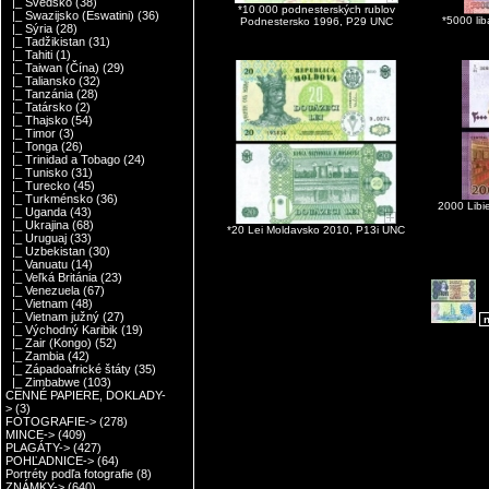
|_ Švédsko
(38)
*10 000 podnesterských rublov
|_ Swazijsko (Eswatini)
(36)
*5000 lib
Podnestersko 1996, P29 UNC
|_ Sýria
(28)
|_ Tadžikistan
(31)
|_ Tahiti
(1)
|_ Taiwan (Čína)
(29)
|_ Taliansko
(32)
|_ Tanzánia
(28)
|_ Tatársko
(2)
|_ Thajsko
(54)
|_ Timor
(3)
|_ Tonga
(26)
|_ Trinidad a Tobago
(24)
|_ Tunisko
(31)
|_ Turecko
(45)
|_ Turkménsko
(36)
2000 Libi
|_ Uganda
(43)
|_ Ukrajina
(68)
*20 Lei Moldavsko 2010, P13i UNC
|_ Uruguaj
(33)
|_ Uzbekistan
(30)
|_ Vanuatu
(14)
|_ Veľká Británia
(23)
|_ Venezuela
(67)
|_ Vietnam
(48)
|_ Vietnam južný
(27)
n
|_ Východný Karibik
(19)
|_ Zair (Kongo)
(52)
|_ Zambia
(42)
|_ Západoafrické štáty
(35)
|_ Zimbabwe
(103)
CENNÉ PAPIERE, DOKLADY-
>
(3)
FOTOGRAFIE->
(278)
MINCE->
(409)
PLAGÁTY->
(427)
POHĽADNICE->
(64)
Portréty podľa fotografie
(8)
ZNÁMKY->
(640)