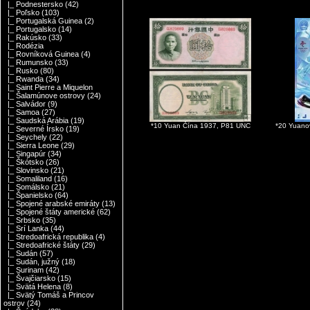
|_ Podnestersko
(42)
|_ Poľsko
(103)
|_ Portugalská Guinea
(2)
|_ Portugalsko
(14)
|_ Rakúsko
(33)
|_ Rodézia
|_ Rovníková Guinea
(4)
|_ Rumunsko
(33)
|_ Rusko
(80)
|_ Rwanda
(34)
|_ Saint Pierre a Miquelon
|_ Šalamúnove ostrovy
(24)
|_ Salvádor
(9)
|_ Samoa
(27)
|_ Saudská Arábia
(19)
*10 Yuan Čína 1937, P81 UNC
*20 Yuano
|_ Severné Írsko
(19)
|_ Seychely
(22)
|_ Sierra Leone
(29)
|_ Singapúr
(34)
|_ Škótsko
(26)
|_ Slovinsko
(21)
|_ Somaliland
(16)
|_ Somálsko
(21)
|_ Španielsko
(64)
|_ Spojené arabské emiráty
(13)
|_ Spojené štáty americké
(62)
|_ Srbsko
(35)
|_ Srí Lanka
(44)
|_ Stredoafrická republika
(4)
|_ Stredoafrické štáty
(29)
|_ Sudán
(57)
|_ Sudán, južný
(18)
|_ Surinam
(42)
|_ Švajčiarsko
(15)
|_ Svätá Helena
(8)
|_ Svätý Tomáš a Princov
ostrov
(24)