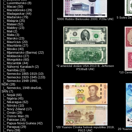
|_ Luxembursko
(8)
|_ Macao
(50)
|_ Macedónsko
(29)
|_ Madagaskar
(44)
|_ Maďarsko
(79)
5 Soles D
5000 Rublov Bielorusko 2000, P29a UNC
|_ Malajzia
(25)
|_ Malawi
(52)
|_ Maldivy
(23)
|_ Mali
(2)
|_ Malta
(3)
|_ Maroko
(23)
|_ Maurícius
(20)
|_ Mauritánia
(27)
|_ Mexiko
(40)
|_ Mjanmarsko (Barma)
(22)
|_ Moldavsko
(27)
|_ Mongolsko
(60)
|_ Mozambik
(44)
*2 americké doláre USA 2013 B, Jefferson
|_ Náhorný Karabach
(2)
P538aB UNC
|_ Namíbia
(22)
*10 Cent
|_ Nemecko 1865-1919
(10)
|_ Nemecko 1920-1945
(133)
|_ Nemecko 1948-1990,
NDR
(28)
|_ Nemecko, 1948-dnešok,
SRN
(7)
|_ Nepál
(66)
|_ Nigéria
(45)
|_ Nikaragua
(62)
|_ Nórsko
(10)
|_ Nový Zéland
(17)
|_ Omán
(28)
|_ Ostrov Man
(9)
|_ Pakistan
(35)
|_ Papua-Nová Guinea
(42)
|_ Paraguaj
(29)
*20 Yuanov Čínska ľudová republika 2019,
20 Yuanov
|_ Peru
(59)
P915 UNC