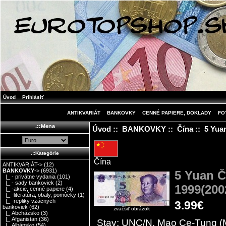
Úvod
Prihlásiť
ANTIKVARIÁT
BANKOVKY
CENNÉ PAPIERE, DOKLADY
FO
.::Mena
Úvod
::
BANKOVKY
::
Čína
:: 5 Yua
.::Kategórie
Čína
ANTIKVARIÁT->
(12)
BANKOVKY
->
(6931)
5 Yuan Č
|_ - privátne vydania
(101)
|_ - sady bankoviek
(2)
1999(200
|_ -akcie, cenné papiere
(4)
|_ -literatúra, obaly, pomôcky
(1)
|_ -repliky vzácnych
3.99€
bankoviek
(62)
zväčšiť obrázok
|_ Abcházsko
(3)
|_ Afganistan
(36)
Stav: UNC/N. Mao Ce-Tung (M
|_ Albánsko
(54)