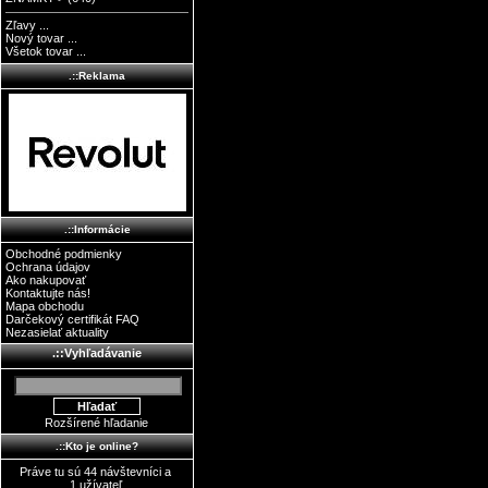
Zľavy ...
Nový tovar ...
Všetok tovar ...
.::Reklama
.::Informácie
Obchodné podmienky
Ochrana údajov
Ako nakupovať
Kontaktujte nás!
Mapa obchodu
Darčekový certifikát FAQ
Nezasielať aktuality
.::Vyhľadávanie
Rozšírené hľadanie
.::Kto je online?
Práve tu sú 44 návštevníci a
1 užívateľ