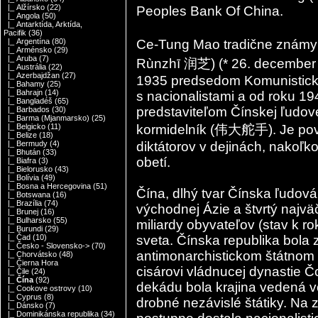
|_ Alžírsko
(22)
Peoples Bank Of China.
|_ Angola
(50)
|_ Antarktída, Arktída,
Pacifik
(36)
Ce-Tung Mao tradične znám
|_ Argentína
(80)
|_ Arménsko
(29)
|_ Aruba
(7)
Rùnzhī 润芝) (* 26. december 
|_ Austrália
(22)
|_ Azerbajdžan
(27)
1935 predsedom Komunistickej
|_ Bahamy
(25)
|_ Bahrajn
(14)
s nacionalistami a od roku 19
|_ Bangladéš
(65)
predstaviteľom Čínskej ľudove
|_ Barbados
(30)
|_ Barma (Mjanmarsko)
(25)
kormidelník (伟大舵手). Je pov
|_ Belgicko
(11)
|_ Belize
(18)
diktátorov v dejinách, nakoľk
|_ Bermudy
(4)
|_ Bhután
(33)
obetí.
|_ Biafra
(3)
|_ Bielorusko
(43)
|_ Bolívia
(49)
|_ Bosna a Hercegovina
(51)
Čína, dlhý tvar Čínska ľudová 
|_ Botswana
(16)
|_ Brazília
(74)
východnej Ázie a štvrtý najväč
|_ Brunej
(16)
|_ Bulharsko
(55)
miliardy obyvateľov (stav k rok
|_ Burundi
(29)
sveta. Čínska republika bola
|_ Čad
(10)
|_ Česko - Slovensko->
(70)
antimonarchistickom štátnom
|_ Chorvátsko
(48)
|_ Čierna Hora
cisárovi vládnucej dynastie 
|_ Čile
(24)
|_ Čína
(92)
dekádu bola krajina vedená v
|_ Cookove ostrovy
(10)
|_ Cyprus
(8)
drobné nezávislé štátiky. Na 
|_ Dánsko
(7)
|_ Dominikánska republika
(34)