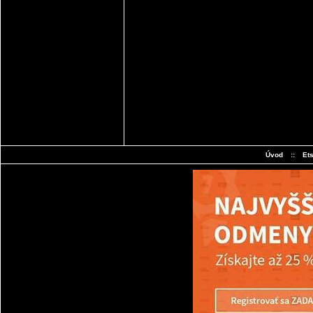
Úvod
::
Et