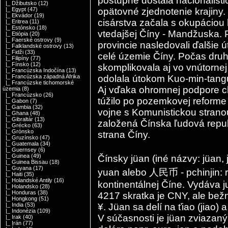
postupne dostala nacionalisti
|_ Džibutsko
(12)
opätovné zjednotenie krajin
|_ Egypt
(47)
|_ Ekvádor
(19)
cisárstva začala s okupáciou 
|_ Eritrea
(11)
|_ Estónsko
(18)
vtedajšej Číny - Mandžuska. 
|_ Etiópia
(20)
|_ Faerské ostrovy
(9)
provincie nasledovali ďalšie
|_ Falklandské ostrovy
(13)
|_ Fidži
(33)
celé územie Číny. Počas druhe
|_ Filipíny
(77)
|_ Fínsko
(12)
skomplikovala aj vo vnútornej 
|_ Francúzska Indočína
(13)
odolala útokom Kuo-min-tangu
|_ Francúzska západná Afrika
|_ Francúzske tichomorské
Aj vďaka ohromnej podpore c
územia
(8)
|_ Francúzsko
(26)
túžilo po pozemkovej reforme
|_ Gabon
(7)
|_ Gambia
(32)
vojne s Komunistickou stran
|_ Ghana
(48)
|_ Gibraltár
(13)
založená Čínska ľudová repub
|_ Grécko
(63)
|_ Grónsko
strana Číny.
|_ Gruzínsko
(47)
|_ Guatemala
(34)
|_ Guernsey
(6)
|_ Guinea
(49)
Čínsky jüan (iné názvy: jüan, 
|_ Guinea Bissau
(18)
|_ Guyana
(17)
yuan alebo 人民币 - pchinjin: re
|_ Haiti
(35)
|_ Holandské Antily
(16)
kontinentálnej Číne. Vydáva 
|_ Holandsko
(28)
|_ Honduras
(38)
4217 skratka je CNY, ale bež
|_ Hongkong
(51)
¥. Jüan sa delí na ťiao (jiao) 
|_ India
(53)
|_ Indonézia
(109)
V súčasnosti je jüan zviazan
|_ Irak
(40)
|_ Irán
(77)