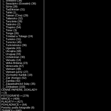
|_ Švédsko
(38)
|_ Swazijsko (Eswatini)
(36)
|_ Sýria
(28)
|_ Tadžikistan
(31)
|_ Tahiti
(1)
|_ Taiwan (Čína)
(29)
|_ Taliansko
(32)
|_ Tanzánia
(28)
|_ Tatársko
(2)
|_ Thajsko
(54)
|_ Timor
(3)
|_ Tonga
(26)
|_ Trinidad a Tobago
(24)
|_ Tunisko
(31)
|_ Turecko
(45)
|_ Turkménsko
(36)
|_ Uganda
(43)
|_ Ukrajina
(68)
|_ Uruguaj
(33)
|_ Uzbekistan
(30)
|_ Vanuatu
(14)
|_ Veľká Británia
(23)
|_ Venezuela
(67)
|_ Vietnam
(48)
|_ Vietnam južný
(27)
|_ Východný Karibik
(19)
|_ Zair (Kongo)
(52)
|_ Zambia
(42)
|_ Západoafrické štáty
(35)
|_ Zimbabwe
(103)
CENNÉ PAPIERE, DOKLADY-
>
(3)
FOTOGRAFIE->
(278)
MINCE->
(409)
PLAGÁTY->
(427)
POHĽADNICE->
(64)
Portréty podľa fotografie
(8)
ZNÁMKY->
(640)