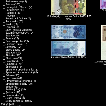
|_ Podnestersko
(42)
|_ Poľsko
(103)
|_ Portugalská Guinea
(2)
|_ Portugalsko
(14)
*100 
|_ Rakúsko
(33)
|_ Rodézia
*10 belizejských dolárov Belize 2025, P75
|_ Rovníková Guinea
(4)
UNC
|_ Rumunsko
(33)
|_ Rusko
(80)
|_ Rwanda
(34)
|_ Saint Pierre a Miquelon
|_ Šalamúnove ostrovy
(24)
|_ Salvádor
(9)
|_ Samoa
(27)
|_ Saudská Arábia
(19)
|_ Severné Írsko
(19)
|_ Seychely
(22)
|_ Sierra Leone
(29)
|_ Singapúr
(34)
|_ Škótsko
(26)
25 Libier Sýria 2025, P120 UNC
|_ Slovinsko
(21)
|_ Somaliland
(16)
100 bilión
|_ Somálsko
(21)
N
|_ Španielsko
(64)
|_ Spojené arabské emiráty
(13)
|_ Spojené štáty americké
(62)
|_ Srbsko
(35)
|_ Srí Lanka
(44)
|_ Stredoafrická republika
(4)
|_ Stredoafrické štáty
(29)
|_ Sudán
(57)
|_ Sudán, južný
(18)
|_ Surinam
(42)
|_ Švajčiarsko
(15)
|_ Svätá Helena
(8)
|_ Svätý Tomáš a Princov
ostrov
(24)