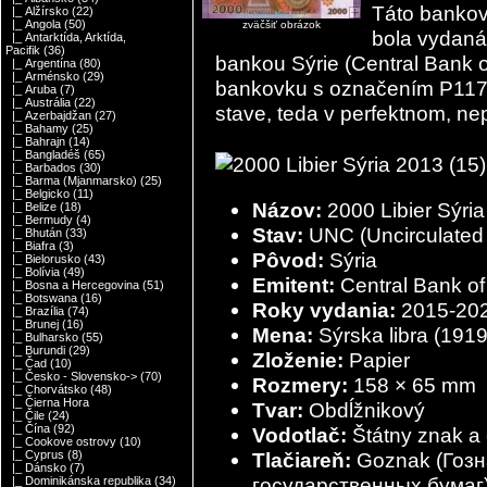
Táto bankov
|_ Alžírsko
(22)
|_ Angola
(50)
zväčšiť obrázok
bola vydaná
|_ Antarktída, Arktída,
Pacifik
(36)
bankou Sýrie (Central Bank o
|_ Argentína
(80)
|_ Arménsko
(29)
bankovku s označením P117.
|_ Aruba
(7)
|_ Austrália
(22)
stave, teda v perfektnom, n
|_ Azerbajdžan
(27)
|_ Bahamy
(25)
|_ Bahrajn
(14)
|_ Bangladéš
(65)
|_ Barbados
(30)
|_ Barma (Mjanmarsko)
(25)
|_ Belgicko
(11)
Názov:
2000 Libier Sýr
|_ Belize
(18)
|_ Bermudy
(4)
Stav:
UNC (Uncirculated 
|_ Bhután
(33)
|_ Biafra
(3)
Pôvod:
Sýria
|_ Bielorusko
(43)
|_ Bolívia
(49)
Emitent:
|_ Bosna a Hercegovina
(51)
|_ Botswana
(16)
Roky vydania:
2015-20
|_ Brazília
(74)
|_ Brunej
(16)
Mena:
Sýrska libra (191
|_ Bulharsko
(55)
|_ Burundi
(29)
Zloženie:
Papier
|_ Čad
(10)
|_ Česko - Slovensko->
(70)
Rozmery:
158 × 65 mm
|_ Chorvátsko
(48)
|_ Čierna Hora
Tvar:
Obdĺžnikový
|_ Čile
(24)
|_ Čína
(92)
Vodotlač:
Štátny znak a
|_ Cookove ostrovy
(10)
Tlačiareň:
Goznak (Гозн
|_ Cyprus
(8)
|_ Dánsko
(7)
государственных бумаг
|_ Dominikánska republika
(34)