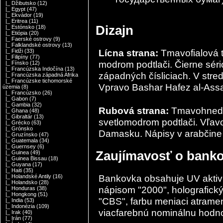
|_ Džibutsko
(12)
|_ Egypt
(47)
|_ Ekvádor
(19)
|_ Eritrea
(11)
Dizajn
|_ Estónsko
(18)
|_ Etiópia
(20)
|_ Faerské ostrovy
(9)
|_ Falklandské ostrovy
(13)
Lícna strana:
Tmavofialová t
|_ Fidži
(33)
|_ Filipíny
(77)
modrom podtlači. Čierne sér
|_ Fínsko
(12)
|_ Francúzska Indočína
(13)
západných čísliciach. V st
|_ Francúzska západná Afrika
|_ Francúzske tichomorské
Vpravo Bashar Hafez al-Assad
územia
(8)
|_ Francúzsko
(26)
|_ Gabon
(7)
|_ Gambia
(32)
Rubová strana:
Tmavohnedá 
|_ Ghana
(48)
|_ Gibraltár
(13)
svetlomodrom podtlači. Vľav
|_ Grécko
(63)
|_ Grónsko
Damasku. Nápisy v arabčine a
|_ Gruzínsko
(47)
|_ Guatemala
(34)
|_ Guernsey
(6)
Zaujímavosť o bank
|_ Guinea
(49)
|_ Guinea Bissau
(18)
|_ Guyana
(17)
|_ Haiti
(35)
Bankovka obsahuje UV aktivi
|_ Holandské Antily
(16)
|_ Holandsko
(28)
nápisom "2000", holografick
|_ Honduras
(38)
|_ Hongkong
(51)
"CBS", farbu meniaci atrame
|_ India
(53)
|_ Indonézia
(109)
viacfarebnú nominálnu hodn
|_ Irak
(40)
|_ Irán
(77)