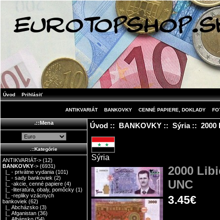
Úvod
Prihlásiť
ANTIKVARIÁT
BANKOVKY
CENNÉ PAPIERE, DOKLADY
FO
.::Mena
Úvod
::
BANKOVKY
::
Sýria
:: 2000 
.::Kategórie
Sýria
ANTIKVARIÁT->
(12)
BANKOVKY
->
(6931)
2000 Libi
|_ - privátne vydania
(101)
|_ - sady bankoviek
(2)
UNC
|_ -akcie, cenné papiere
(4)
|_ -literatúra, obaly, pomôcky
(1)
|_ -repliky vzácnych
3.45€
bankoviek
(62)
|_ Abcházsko
(3)
|_ Afganistan
(36)
|_ Albánsko
(54)