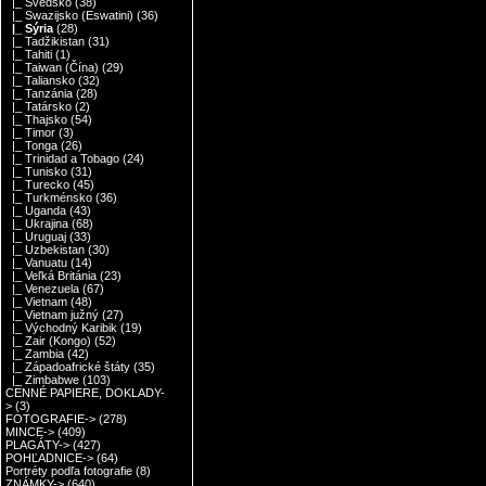
|_ Švédsko
(38)
|_ Swazijsko (Eswatini)
(36)
|_ Sýria
(28)
|_ Tadžikistan
(31)
|_ Tahiti
(1)
|_ Taiwan (Čína)
(29)
|_ Taliansko
(32)
|_ Tanzánia
(28)
|_ Tatársko
(2)
|_ Thajsko
(54)
|_ Timor
(3)
|_ Tonga
(26)
|_ Trinidad a Tobago
(24)
|_ Tunisko
(31)
|_ Turecko
(45)
|_ Turkménsko
(36)
|_ Uganda
(43)
|_ Ukrajina
(68)
|_ Uruguaj
(33)
|_ Uzbekistan
(30)
|_ Vanuatu
(14)
|_ Veľká Británia
(23)
|_ Venezuela
(67)
|_ Vietnam
(48)
|_ Vietnam južný
(27)
|_ Východný Karibik
(19)
|_ Zair (Kongo)
(52)
|_ Zambia
(42)
|_ Západoafrické štáty
(35)
|_ Zimbabwe
(103)
CENNÉ PAPIERE, DOKLADY-
>
(3)
FOTOGRAFIE->
(278)
MINCE->
(409)
PLAGÁTY->
(427)
POHĽADNICE->
(64)
Portréty podľa fotografie
(8)
ZNÁMKY->
(640)