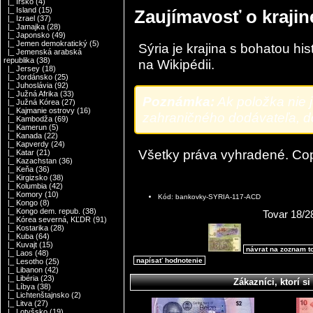
|_ Írsko
(4)
|_ Island
(15)
Zaujímavosť o kraji
|_ Izrael
(37)
|_ Jamajka
(28)
|_ Japonsko
(49)
|_ Jemen demokratický
(5)
Sýria je krajina s bohatou his
|_ Jemenská arabská
republika
(38)
na
Wikipédii
.
|_ Jersey
(18)
|_ Jordánsko
(25)
|_ Juhoslávia
(92)
|_ Južná Afrika
(33)
Poznámka:
Ak položka nie 
|_ Južná Kórea
(27)
|_ Kajmanie ostrovy
(16)
zahraničného dodávateľa, do
|_ Kambodža
(69)
|_ Kamerun
(5)
|_ Kanada
(22)
|_ Kapverdy
(24)
Všetky práva vyhradené. Co
|_ Katar
(21)
|_ Kazachstan
(36)
|_ Keňa
(36)
|_ Kirgizsko
(38)
|_ Kolumbia
(42)
|_ Komory
(10)
Kód: bankovky-SYRIA-117-ACD
|_ Kongo
(8)
|_ Kongo dem. repub.
(38)
Tovar 18/2
|_ Kórea severná, KĽDR
(91)
|_ Kostarika
(28)
|_ Kuba
(64)
|_ Kuvajt
(15)
návrat na zoznam t
|_ Laos
(48)
napísať hodnotenie
|_ Lesotho
(25)
|_ Libanon
(42)
|_ Libéria
(23)
Zákazníci, ktorí si 
|_ Líbya
(38)
|_ Lichtenštajnsko
(2)
|_ Litva
(27)
|_ Lotyšsko
(19)