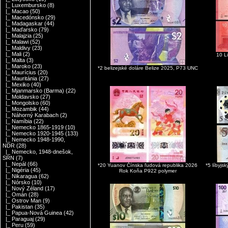
|_ Luxembursko
(8)
|_ Macao
(50)
|_ Macedónsko
(29)
|_ Madagaskar
(44)
|_ Maďarsko
(79)
|_ Malajzia
(25)
|_ Malawi
(52)
|_ Maldivy
(23)
|_ Mali
(2)
10 L
|_ Malta
(3)
|_ Maroko
(23)
*2 belizejské doláre Belize 2025, P73 UNC
|_ Maurícius
(20)
|_ Mauritánia
(27)
|_ Mexiko
(40)
|_ Mjanmarsko (Barma)
(22)
|_ Moldavsko
(27)
|_ Mongolsko
(60)
|_ Mozambik
(44)
|_ Náhorný Karabach
(2)
|_ Namíbia
(22)
|_ Nemecko 1865-1919
(10)
|_ Nemecko 1920-1945
(133)
|_ Nemecko 1948-1990,
NDR
(28)
|_ Nemecko, 1948-dnešok,
SRN
(7)
|_ Nepál
(66)
*20 Yuanov Čínska ľudová republika 2026
*5 líbyjs
|_ Nigéria
(45)
Rok Koňa P922 polymer
|_ Nikaragua
(62)
|_ Nórsko
(10)
|_ Nový Zéland
(17)
|_ Omán
(28)
|_ Ostrov Man
(9)
|_ Pakistan
(35)
|_ Papua-Nová Guinea
(42)
|_ Paraguaj
(29)
|_ Peru
(59)